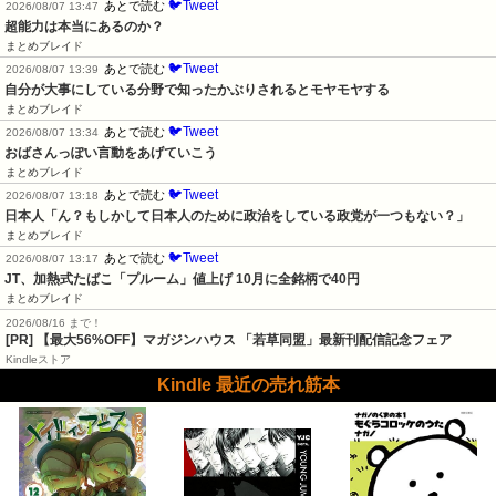
🐦Tweet
あとで読む
2026/08/07 13:47
超能力は本当にあるのか？
まとめブレイド
🐦Tweet
あとで読む
2026/08/07 13:39
自分が大事にしている分野で知ったかぶりされるとモヤモヤする
まとめブレイド
🐦Tweet
あとで読む
2026/08/07 13:34
おばさんっぽい言動をあげていこう
まとめブレイド
🐦Tweet
あとで読む
2026/08/07 13:18
日本人「ん？もしかして日本人のために政治をしている政党が一つもない？」
まとめブレイド
🐦Tweet
あとで読む
2026/08/07 13:17
JT、加熱式たばこ「プルーム」値上げ 10月に全銘柄で40円
まとめブレイド
2026/08/16 まで！
[PR] 【最大56%OFF】マガジンハウス 「若草同盟」最新刊配信記念フェア
Kindleストア
Kindle 最近の売れ筋本