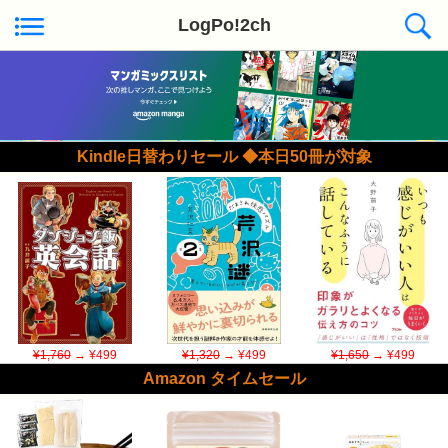
LogPo!2ch
Kindle日替わりセール ◆本日50冊が対象
¥1,760
→ ¥499
¥1,320
→ ¥499
¥1,650
→ ¥499
Amazon タイムセール