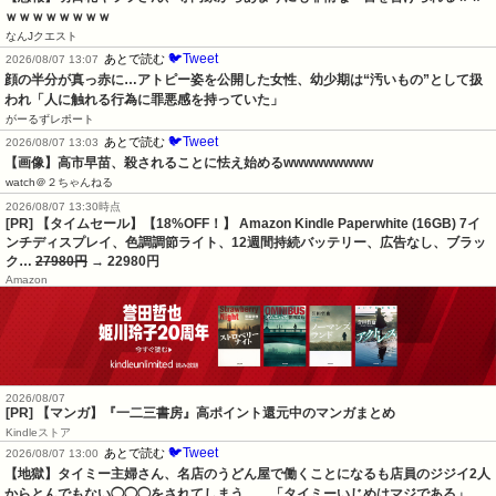
ｗｗｗｗｗｗｗｗ
なんJクエスト
🐦Tweet
あとで読む
2026/08/07 13:07
顔の半分が真っ赤に…アトピー姿を公開した女性、幼少期は“汚いもの”として扱
われ「人に触れる行為に罪悪感を持っていた」
がーるずレポート
🐦Tweet
あとで読む
2026/08/07 13:03
【画像】高市早苗、殺されることに怯え始めるwwwwwwwww
watch＠２ちゃんねる
2026/08/07 13:30時点
[PR] 【タイムセール】【18%OFF！】 Amazon Kindle Paperwhite (16GB) 7イ
ンチディスプレイ、色調調節ライト、12週間持続バッテリー、広告なし、ブラッ
ク…
27980円
→ 22980円
Amazon
2026/08/07
[PR] 【マンガ】『一二三書房』高ポイント還元中のマンガまとめ
Kindleストア
🐦Tweet
あとで読む
2026/08/07 13:00
【地獄】タイミー主婦さん、名店のうどん屋で働くことになるも店員のジジイ2人
からとんでもない◯◯◯をされてしまう…　「タイミーいじめはマジである」