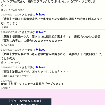
ジャンプX公式さん、絶対にブロックしてはいけない人をブロックしてしま
う・・・
オレ的ゲーム速報＠刃
🐦Tweet
あとで読む
2026/08/07 10:20
【悲報】外国人の医療費未払いが多すぎたので病院が外国人の治療を断るように
なってしまう
ネギ速
🐦Tweet
あとで読む
2026/08/07 09:47
【悲報】福田雄一さん「新ケロロに福田組が出ます！」→爆死 ちいかわの監督
「原作に忠実に」→爆売れｗｗｗｗｗｗｗｗｗｗ
なんJクエスト
🐦Tweet
あとで読む
2026/08/07 12:30
【動画】大阪府警のおっさん射殺映像が公開される。当然のように無抵抗だった
ことが発覚
痛いニュース(ﾉ∀`)
🐦Tweet
あとで読む
2026/08/07 12:15
【画像】池田エライザ、ぽっちゃりしてしまう・・・
【2ch】ニュー速クオリティ
2026/08/07
[PR] 【割引】タイムセール監視所『サプリメント』
Amazon