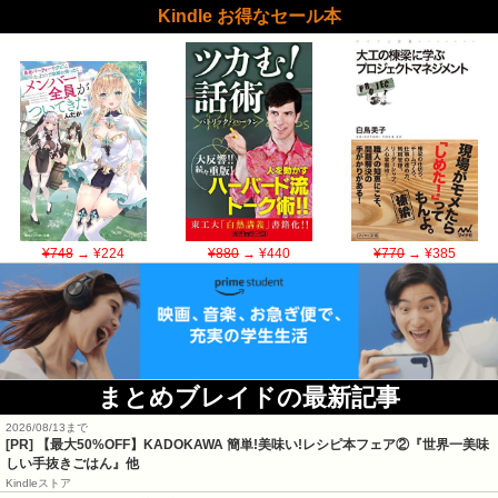
Kindle お得なセール本
¥748
→ ¥224
¥880
→ ¥440
¥770
→ ¥385
まとめブレイドの最新記事
2026/08/13まで
[PR] 【最大50%OFF】KADOKAWA 簡単!美味い!レシピ本フェア②『世界一美味
しい手抜きごはん』他
Kindleストア