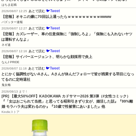
はちま起稿
🐦Tweet
あとで読む
2026/08/07 12:25
【悲報】オキニの嬢に70回以上通ったらｗｗｗｗｗｗｗｗｗwwww
バズッター速報
🐦Tweet
あとで読む
2026/08/07 12:27
【悲報】カズレーザー、車の任意保険に「強制しろよ」「保険にも入れないヤツ
は運転すんなよ」
ネギ速
🐦Tweet
あとで読む
2026/08/07 12:16
【悲報】サイバーエージェント、明らかな顔採用で炎上
なんJ PRIDE
🐦Tweet
あとで読む
2026/08/07 11:18
とにかく協調性がないAさん。Aさんが休んだフォローで皆が残業する羽目になっ
てるのに定時退社
鬼女梅
2026/08/13 まで！
[PR]
【最大50%OFF】KADOKAWA カドサマー2026 第3弾（#女性コミック）
『「女はおごられて当然」と思ってる昭和引きずり女が、婚活した話』『99%離
婚 モラハラ夫は変わるのか』『10歳で性被害にあいました』他
Kindleストア