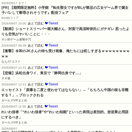
2026/08/17 まで！
[PR] 【期間限定無料】小学館 『転生聖女ですがBLが禁忌の乙女ゲーム界で腐女
子バレして断罪されそうです』配信フェア
Kindleストア
🐦Tweet
あとで読む
2026/08/07 10:00
【動画】ショートスリーパー堀大輔さん、対面で高須幹弥氏にガチギレ 思ったよ
りも空気がヤバいことに・・・
オレ的ゲーム速報＠刃
🐦Tweet
あとで読む
2026/08/07 08:38
【衝撃】令和のJKさんの待ち受け画像、俺たちには眩しすぎるｗｗｗｗｗｗｗｗ
ｗｗ
なんJクエスト
🐦Tweet
あとで読む
2026/08/07 12:31
【悲報】浜松出身ワイ、東京で「静岡出身です…」
ネギ速
🐦Tweet
あとで読む
2026/08/07 12:21
エッセイスト「原爆を二度と使わせてはならない」→「もちろん中国の核も非難
する？」→ブロックされる
ガールズVIPまとめ
🐦Tweet
あとで読む
2026/08/07 11:56
れいわ信者「“れいわ信者”や“れいわ知能”といった表現は差別的。放送禁止用語
にするべき」
ガールズVIPまとめ
2026/08/07