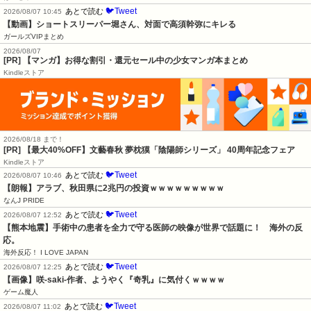
🐦Tweet
あとで読む
2026/08/07 10:45
【動画】ショートスリーパー堀さん、対面で高須幹弥にキレる
ガールズVIPまとめ
2026/08/07
[PR] 【マンガ】お得な割引・還元セール中の少女マンガ本まとめ
Kindleストア
2026/08/18 まで！
[PR] 【最大40%OFF】文藝春秋 夢枕獏「陰陽師シリーズ」 40周年記念フェア
Kindleストア
🐦Tweet
あとで読む
2026/08/07 10:46
【朗報】アラブ、秋田県に2兆円の投資ｗｗｗｗｗｗｗｗｗ
なんJ PRIDE
🐦Tweet
あとで読む
2026/08/07 12:52
【熊本地震】手術中の患者を全力で守る医師の映像が世界で話題に！　海外の反
応。
海外反応！ I LOVE JAPAN
🐦Tweet
あとで読む
2026/08/07 12:25
【画像】咲-saki-作者、ようやく『奇乳』に気付くｗｗｗｗ
ゲーム魔人
🐦Tweet
あとで読む
2026/08/07 11:02