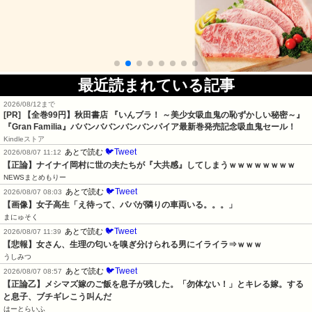
最近読まれている記事
2026/08/12まで
[PR]
【全巻99円】秋田書店 『いんブラ！ ～美少女吸血鬼の恥ずかしい秘密～』
『Gran Familia』ババンババンバンバンパイア最新巻発売記念吸血鬼セール！
Kindleストア
🐦Tweet
あとで読む
2026/08/07 11:12
【正論】ナイナイ岡村に世の夫たちが『大共感』してしまうｗｗｗｗｗｗｗｗ
NEWSまとめもりー
🐦Tweet
あとで読む
2026/08/07 08:03
【画像】女子高生「え待って、パパが隣りの車両いる。。。」
まにゅそく
🐦Tweet
あとで読む
2026/08/07 11:39
【悲報】女さん、生理の匂いを嗅ぎ分けられる男にイライラ⇒ｗｗｗ
うしみつ
🐦Tweet
あとで読む
2026/08/07 08:57
【正論乙】メシマズ嫁のご飯を息子が残した。「勿体ない！」とキレる嫁。する
と息子、ブチギレこう叫んだ
はーとらいふ