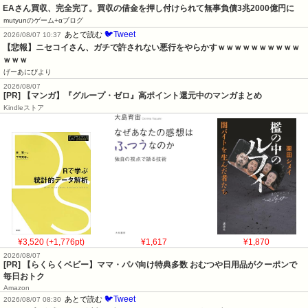
EAさん買収、完全完了。買収の借金を押し付けられて無事負債3兆2000億円に
mutyunのゲーム+αブログ
🐦Tweet
あとで読む
2026/08/07 10:37
【悲報】ニセコイさん、ガチで許されない悪行をやらかすｗｗｗｗｗｗｗｗｗｗ
ｗｗｗ
げーあにびより
2026/08/07
[PR] 【マンガ】『グループ・ゼロ』高ポイント還元中のマンガまとめ
Kindleストア
¥3,520 (+1,776pt)
¥1,617
¥1,870
2026/08/07
[PR] 【らくらくベビー】ママ・パパ向け特典多数 おむつや日用品がクーポンで
毎日おトク
Amazon
🐦Tweet
あとで読む
2026/08/07 08:30