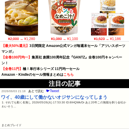
¥2,000
→ ¥1,280
¥1,380
→ ¥1,100
¥1,523
→ ¥1,186
【最大50%還元】
3日間限定 Amazon公式マンガ毎週末セール「アツいスポーツ
マンガ」
【全巻100円均一】
集英社 創業100周年記念『GANTZ』全巻100円キャンペー
ン！
【全巻11円】
極！単行本シリーズ 11円均一セール
Amazon・Kindleのセール情報まとめは
こちら
注目の記事
🐦Tweet
あとで読む
2026/06/03 21:18
ワイ、40歳にして働かないオジサンになってしまう
1: それでも動く名無し 2026/05/26(火) 17:53:30 ID:8IHQWk/Dr あと20年この無能を飼う会社か
わいそう…
まとめブレイド