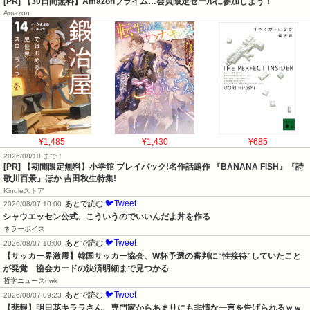
[PR] 【30日間無料】Amazonプライム…会員限定セールに参加しよう！
Amazon
¥1,485
¥1,430
¥685
2026/08/10 まで！
[PR] 【期間限定無料】小学館 プレイバック!名作話題作 『BANANA FISH』『詩
歌川百景』ほか 吉田秋生特集!
Kindleストア
🐦Tweet
あとで読む
2026/08/07 10:00
シャウエッセン公式、こういうのでいいんだよ丼を作る
ネラーボイス
🐦Tweet
あとで読む
2026/08/07 10:00
【サッカー界激震】韓国サッカー協会、W杯予選の審判に“性接待”していたこと
が発覚　協会カードの決済明細まで見つかる
哲学ニュースnwk
🐦Tweet
あとで読む
2026/08/07 09:23
【悲報】明日花キララさん、専門家からあまりにも非情な一言を告げられるｗｗ