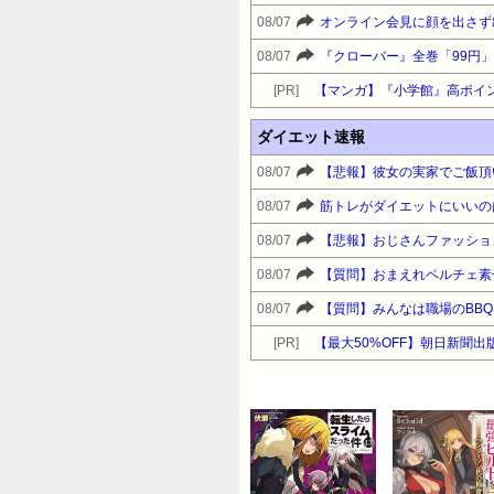
08/07
08/07
[PR]
【マンガ】『小学館』高ポイ
ダイエット速報
08/07
【悲報】彼女の実家でご飯頂
08/07
08/07
08/07
【質問】おまえれペルチェ素
08/07
【質問】みんなは職場のBB
[PR]