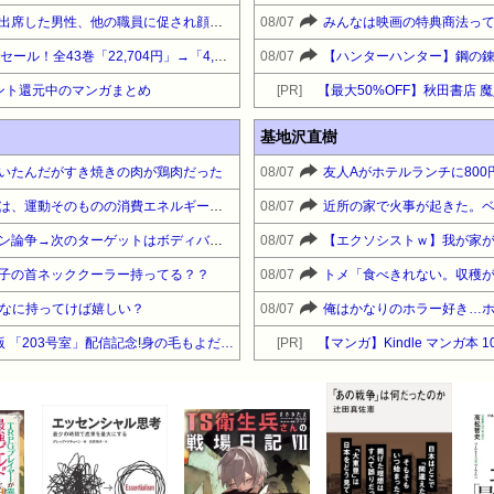
オンライン会見に顔を出さず出席した男性、他の職員に促され顔を出してみた結果ｗｗｗｗｗ
08/07
みんなは映画の特典商法っ
『クローバー』全巻「99円」セール！全43巻「22,704円」→「4,257円」！実写ドラマ化もされたチャンピオンが誇る名作ヤンキー漫画！『ドロップOG』も全26巻すべて「99円」
08/07
ント還元中のマンガまとめ
[PR]
基地沢直樹
いたんだがすき焼きの肉が鶏肉だった
08/07
筋トレがダイエットにいいのは、運動そのものの消費エネルギーよりも筋肉回復に使われるエネルギーが大きいからなんだよ。
08/07
【悲報】おじさんファッション論争→次のターゲットはボディバッグ?
08/07
子の首ネッククーラー持ってる？？
08/07
Qなに持ってけば嬉しい？
08/07
【最大50%OFF】朝日新聞出版 「203号室」配信記念!身の毛もよだつホラー&サスペンスフェア
[PR]
【マンガ】Kindle マンガ本 