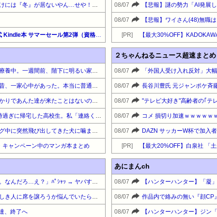
【悲報】アニメ監督「みなみけには『冬』が居ないやん…せや！『冬』の末っ子をアニメオリジナルで出そ！」
08/07
08/07
【最大65%OFF】Amazon公式 Kindle本 サマーセール第2弾（資格・検定・就職）『外資系コンサルの仕事の進め方』他
[PR]
【最大30%OFF】KADOKAWA
２ちゃんねるニュース超速まとめ
体を壊して働けなくなり自宅療養中。一週間前、階下に明るい家族が引越してきてから病気で一人暮らしの暗い心が少しづつ軽くなっていくのがわかる
08/07
「外国人受け入れ反対」大幅増
実家から少し離れたところで昔、一家心中があった。本当に普通の人達だったので周囲騒然。その家はずっと空き家だった。だがついに別の家族が引っ越してきて→
08/07
義兄嫁「自分の家に呼ぶばっかりであんた達が来たことはないのは不公平だ。来る方は旅費かかるのに」すき好んで我が家に来ているものだと思ってたので頭が混乱した…
08/07
塾でもないのに連絡もせず8時過ぎに帰宅した高校生。私「連絡くらいしろ」子「はいはい、連絡すりゃいいんだろｗ忘れるかもしれないけどなｗ」
08/07
コメ 損切り加速ｗｗｗｗｗ
【神経わからん】ウォーキング中に突然飛び出してきた犬に噛まれた。飼い主の家は留守だったので手紙を残したが5日経って漸く連絡してきた女性は延々身の上話をしてき
08/07
・キャンペーン中のマンガ本まとめ
[PR]
あにまんch
「エアコンから変な音がする。なんだろ…え？」ﾊﾟｼｬｯ → ヤバすぎる物が飛び出てくる・・・
08/07
【ハンターハンター】「凝
夫さん、電車内で妊婦さんらしき人に席を譲ろうか悩んでいたら隣の男性に先を越される→まさかの展開に発展し、とんでもない空気が漂い始めてしまうｗｗｗｗｗｗ
08/07
作品内で絡みの無い『顔CP
人達、終了へ
08/07