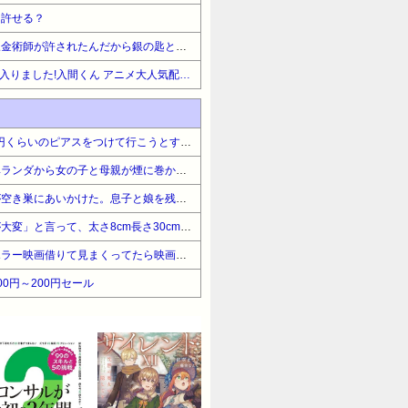
て許せる？
【ハンターハンター】鋼の錬金術師が許されたんだから銀の匙とかもワンチャン出てきたりしない？
【最大50%OFF】秋田書店 魔入りました!入間くん アニメ大人気配信中
友人Aがホテルランチに800円くらいのピアスをつけて行こうとするので「そんな安物した友人となんて恥ずかしい。それって非常識じゃない？」と注意したら…
近所の家で火事が起きた。ベランダから女の子と母親が煙に巻かれながら助けてと叫んでた。消防はまだかと皆が焦ってた時に、うちの父が仕事用のハイエースでその家に突
【エクソシストｗ】我が家が空き巣にあいかけた。息子と娘を残し、買い物に行っていた時に侵入したらしい。未遂なのは、空き巣が階段下に転がってて『気絶』してたから
トメ「食べきれない。収穫が大変」と言って、太さ8cm長さ30cm以上のクソマズ巨大きゅうりを1箱とか何なのｗｗ
俺はかなりのホラー好き…ホラー映画借りて見まくってたら映画のワンシーンで、女の方が寝てる時立ち上がってゆらゆらしてるシーンで…ガチャ、ギー、ドン！って音がし
100円～200円セール