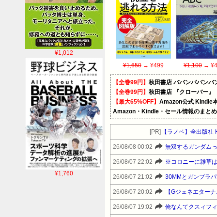
¥1,012
¥1,650
→ ¥499
¥1,100
→ ¥4
【全巻99円】
秋田書店 ババンババンバ
【全巻99円】
秋田書店 『クローバー』
【最大65%OFF】
Amazon公式 Kind
Amazon・Kindle・セール情報のまと
[PR]
【ラノベ】全出版社 
26/08/08 00:02
無双するガンダム
26/08/07 22:02
※コロニーに雑草
¥1,760
26/08/07 21:02
30MMとガンプラ
26/08/07 20:02
【Gジェネエター
26/08/07 19:02
俺なんてクスィフィ