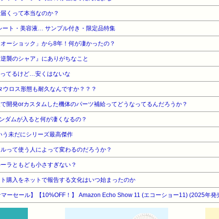
で届くって本当なのか？
シート・美容液… サンプル付き・限定品特集
オーショック」から8年！何が凄かったの？
『逆襲のシャア』にありがちなこと
ってるけど…安くはないな
タウロス形態も耐久なんですか？？？
で開発orカスタムした機体のパーツ補給ってどうなってるんだろうか？
ンダムが入ると何が凄くなるの？
いう未だにシリーズ最高傑作
イルって使う人によって変わるのだろうか？
ルーラともども小さすぎない？
ット購入をネットで報告する文化はいつ始まったのか