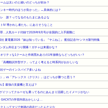
アームは太いのと細いのどっちが好み？
ィンキー時代のほうが良かった」←具体的には？
スレ 誰？ってなるのもたまにあるよな
トIV 導かれし者たち」にありそうなこと
罪…人気カード付録で2026年9月号が全国的に入手困難に
社 夏電書2026『妹は知っている』『ヤニねこ』 配信記念!ヤンマガ新刊特集
ガンダム外伝まつり開幕！ガチャは来週かな？
オリティな1クールと作画荒れありの1年放映ならどっちがいい？
た「高機動試作型ザク」ってよく考えると時系列がおかしいな
他社ゲーのインスパイア多いよね
）」vs「アレックス（クリス）」はどっちが勝つと思う？
ル】最強の支援機と言えば？
】ゲイツってクルーゼも乗ってるのにあんまり活躍したイメージがない
】GACKTの学習内容おかしいよ…
リクトってマジで奇跡の存在だったんだよな