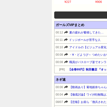
¥227
¥906
ガールズVIPまとめ
00:12
夏の疲れが蓄積してきた…
00:11
ドッジボールが苦手な人
00:10
アイドルの【ビジュアル変化
00:08
・∀・どようび～ つめたいお
00:08
[PR]
ネギ速
00:06
00:04
【徹底討論】ワイ(48)無職
08/07
【悲報】お前ら「徴兵された