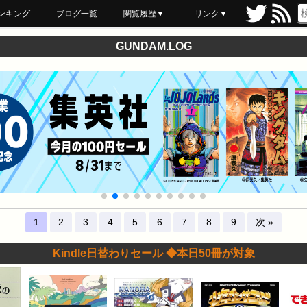
ンキング
ブログ一覧
閲覧履歴▼
リンク▼
ブックマーク
最近読んだ
あとで読む
ネットスーパー
飲食店舗用品
セール情報
GUNDAM.LOG
1
2
3
4
5
6
7
8
9
次 »
Kindle日替わりセール ◆本日50冊が対象