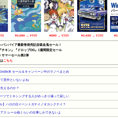
99
¥1,980
→ ¥499
¥880
→ ¥399
¥1,430
→ ¥399
¥1
ンバンパイア最新巻発売記念吸血鬼セール！
『チキン』『ドロップOG』1週間限定セール
le本 サマーセール第2弾
めは
こちら
Kindle本 セール＆キャンペーン中のラノベまとめ
って意外といないよね
は生えるのか？
パーツでミキシングする人がめっきり減って寂しい
ナル】ハロの日イベントガナイノオカシクナイ？
アス レール砲くらいの仕事しかできないよ