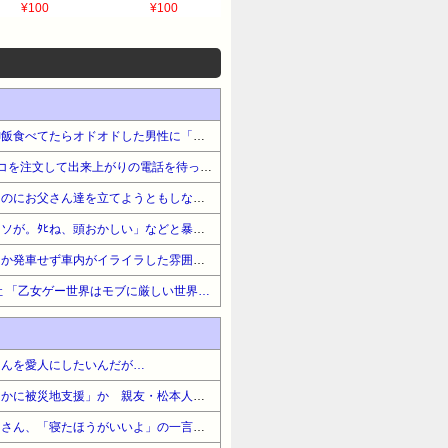
¥100
¥100
チェーンのレストランで晩御飯食べてたらオドオドした男性に「すみません…あの、すみません…」と声掛けられた
5年前、結婚後の苗字のハンコを注文して出来上がりの電話を待ったが1週間しても2週間しても電話はこない。こちらから電話してみたら「留守電に入れた筈なんですけど
義兄嫁のことを「長男の嫁なのにお父さん達を立てようともしないで非常識」とボロクソ言ってたコトメが長男の嫁になった結果→
私を異常者扱いして「黙れクソが。ﾀﾋね、頭おかしい」などと暴言を吐く夫。発達障を疑って病院に連れて行こうとしたら逆ギレ「俺を障者扱いするな！お前がおかしいん
金曜深夜の満員電車がなかなか発車せず車内がイライラした雰囲気に→するとアナウンスから「どうする？もう全員降ろす？」と聞こえ始め…
【0円～】マイクロマガジン社 「乙女ゲー世界はモブに厳しい世界です2」最新刊配信!GCノベルズ 異世界ファンタジーフェア
ゃんを愛人にしたいんだが…
【衝撃】中居正広さん「ひそかに被災地支援」か 親友・松本人志さんの闘病にも心を痛め頻繁に連絡・・・・・・・・・
【悲報】ショートスリーパーさん、「寝たほうがいいよ」の一言にブチギレｗｗｗｗｗｗｗｗｗｗ