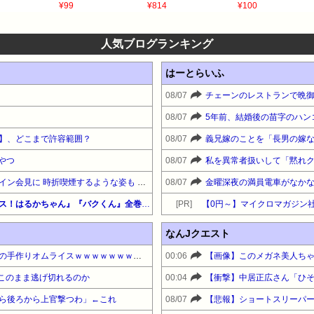
¥99
¥814
¥100
人気ブログランキング
はーとらいふ
08/07
08/07
】、どこまで許容範囲？
08/07
やつ
08/07
職員がバスローブ姿でオンライン会見に 時折喫煙するような姿も 秋田県「会見の対応に問題があった」
08/07
【全巻99円】秋田書店 『オッス！はるかちゃん』『バクくん』全巻セール開催中！
[PR]
なんJクエスト
【動画あり】菊地姫奈ちゃんの手作りオムライスｗｗｗｗｗｗｗｗｗｗｗ
00:06
【画像】このメガネ美人ち
はこのまま逃げ切れるのか
00:04
ら後ろから上官撃つわ」←これ
08/07