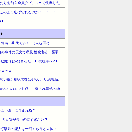
【悲報】謎の勢力「AI発展したらお前ら全員クビ」→AIで失業したG民が未だに0人の理由ｗｗｗｗｗｗｗｗｗｗ
【悲報】ワイさん(48)無職はこのまま逃げ切れるのか・・・・・・・・・
 B
＋
 若い世代で多く | そんな国は
長谷川豊氏 元ジャンポケ斉藤の事件に長文で私見 性被害者・冤罪被害者への取材経験踏まえ #芸能
"テレビ大好き"高齢者の｢テレビ離れ｣が始まった…10代後半〜20代の約7割が"ほぼ見ない"衝撃の最新データ
ｗｗｗｗ
DAZN サッカーW杯で加入者数5倍に 視聴者数は6700万人 総視聴数も4億超え | ネトフリのＷＢＣレポートはこれに比べると悲惨な結果だったな
【最大20%OFF】白泉社 「土かぶりのエレナ姫」「愛され皇妃のゆううつ」 待望の新刊♪ LaLa&メロディ新刊フェア
」は「発」に含まれる？
』の人気が高いの謎すぎない？
【ハンターハンター】ジン「打撃系の能力は一回くらうと大体マネ出来ちまうんだ」←これ