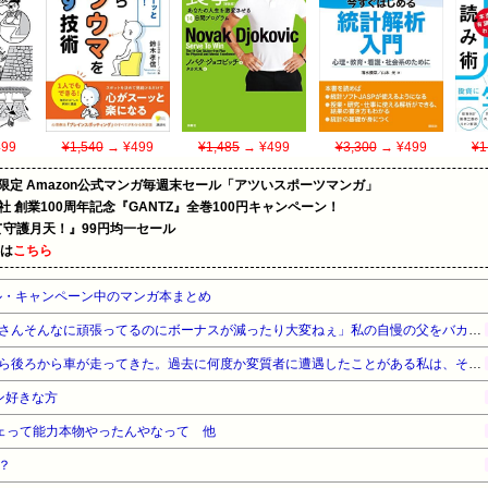
99
¥1,540
→ ¥499
¥1,485
→ ¥499
¥3,300
→ ¥499
¥1
限定 Amazon公式マンガ毎週末セール「アツいスポーツマンガ」
社 創業100周年記念『GANTZ』全巻100円キャンペーン！
守護月天！』99円均一セール
めは
こちら
ル・キャンペーン中のマンガ本まとめ
【悔しい】トメ「嫁子のお父さんそんなに頑張ってるのにボーナスが減ったり大変ねぇ」私の自慢の父をバカにし始めた→
自転車で家路に向かっていたら後ろから車が走ってきた。過去に何度か変質者に遭遇したことがある私は、その時も少し嫌な予感がしたんだ…
ン好きな方
ェって能力本物やったんやなって 他
？