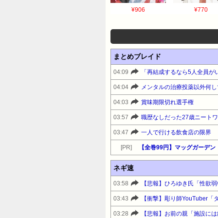
¥906
¥770
まとめブレイド
04:09
04:04
メンタルの治療投薬以外何し
04:03
賞味期限切れ選手権
03:57
03:47
一人で行ける飲食店の限界
[PR]
【全巻99円】マッグガーデン
ネギ速
03:58
03:43
03:28