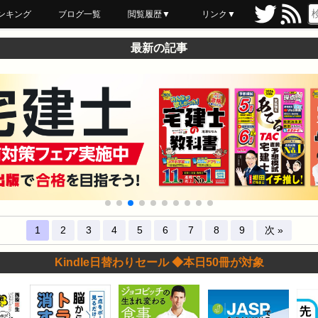
ンキング
ブログ一覧
閲覧履歴▼
リンク▼
ブックマーク
最近読んだ
あとで読む
ネットスーパー
飲食店舗用品
セール情報
最新の記事
1
2
3
4
5
6
7
8
9
次 »
Kindle日替わりセール ◆本日50冊が対象