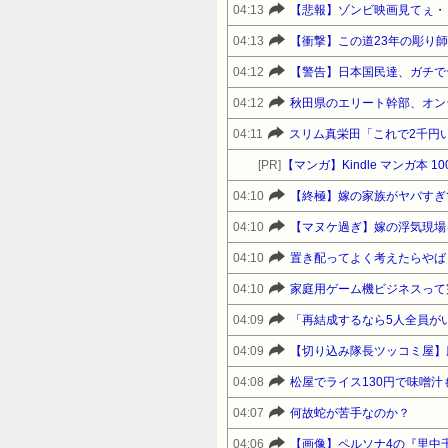
04:13
【悲報】ゾンビ映画見てぇ・
04:13
【衝撃】この道23年の彫り師
04:12
【警告】日本国民達、ガチで
04:12
秋田県のエリート幹部、オン
04:11
[PR]
【マンガ】Kindle マンガ本 1
04:10
【終極】嫁の家族がヤバすぎ
04:10
【マヌケ過ぎ】嫁の浮気現場
04:10
置き配ってよく考えたらやば
04:10
家庭用ゲーム機ビジネスって
04:09
04:09
04:08
松屋でライス130円で味噌
04:07
何故蛇が苦手なのか？
04:06
【画像】ペルソナ4の『里中