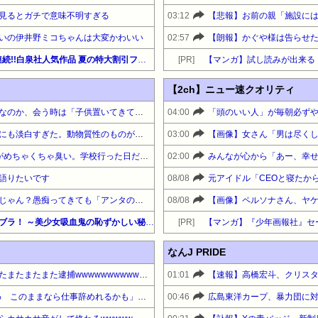
見るとガチで意味不明すぎる
03:12
いの伊井野ミコちゃんは大変かわいい
02:57
【最大70%OFF】白泉社 3週連続!!白泉社人気作品 夏の特大割引フェア 第2弾③『平穏世代の韋駄天達』他
[PR]
【マンガ】試し読みが出来る
【2ch】ニュー速クオリティ
小梨の友達はうちの子が邪魔なのか、会う時は「子供置いてきてね＾＾」→それが妊娠した途端「お古ない？エルゴの抱っこ紐譲って！」とクレクレに…
04:00
「頭のいい人」が毎朝必ずや
同棲してた彼女の飯があまりにも淡白すぎた。動物質性のものが足りず、バリバリの体育会系の俺にはカローも足りない。仕方がないから自分で飯を作ると…
03:00
【画像】女さん「男は尽く
【疑問】最近、小2息子の足がめちゃくちゃ臭い。学校行った日だけ臭いから、上履きのせいなんだろうか？
02:00
語りたいです
08/08
毒親って悲劇のヒロインぶるじゃん？愚痴ってきても「アンタの責任じゃん？」って同情しなくなることが一番いいと思った！！
08/08
【画像】ペルソナさん、ヤ
【全巻99円】秋田書店 『いんブラ！ ～美少女吸血鬼の恥ずかしい秘密～』『Gran Familia』ババンババンバンバンパイア最新巻発売記念吸血鬼セール！
[PR]
【マンガ】『少年画報社』セ
なんJ PRIDE
【悲報】グエン、またまたまたまたまたまた逮捕wwwwwwwwwwwwwww
01:01
【速報】高橋宏斗、クリス
6月ワイ「株で500万儲けたわ このままなら仕事辞めれるかも」→２ヶ月後...
00:46
広島東洋カープ、暴力団に