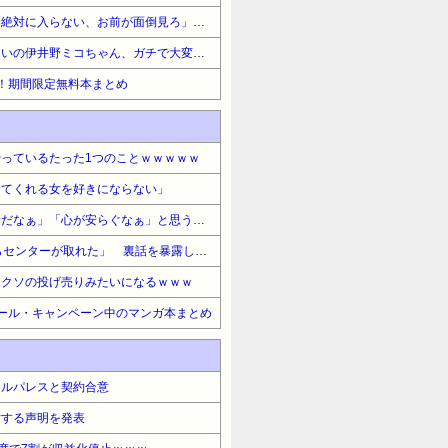
【悲報】お前の親「施設には絶対に入らない、お前が面倒見ろ」←どうすんの？・・・・・・・・・
【朗報】かぐや様は告らせたいの伊井野ミコちゃん、ガチで大変かわいいｗｗｗｗｗｗｗｗｗｗ
！期間限定無料本まとめ
っているたった1つのことｗｗｗｗｗ
してくれる女を好きにならない」
みんなが心から「あー、幸せだなぁ」「心が安らぐなぁ」と思うとき
元アイドル「CEOと寝たからセンターが取れた」 裏話を暴露してしまいアイドル業界騒然・・・
ケクソの投げ売りみたいになるｗｗｗ
ール・キャンペーン中のマンガ本まとめ
タルパレスと契約合意
対する声明を発表