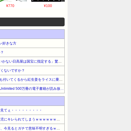
¥770
¥100
ン好きな方
か？
スリム真栄田「これで2千円いかない日高屋は国宝に指定する」驚異の料金＆量に反響続々「日高屋恐るべし！」
ばくないですか？
松屋でライス130円で味噌汁も付いてくるから紅生姜をライスに乗せて食ってる
【読み放題】Amazon Kindle Unlimited 500万冊の電子書籍が読み放題！ 人気のマンガ、雑誌も豊富
で見てぇ・・・・・・・・・
【動画】女球審さん、高校球児にキレられてしまうｗｗｗｗｗｗｗｗｗｗ
【衝撃】前原圭一さんの遺書、今見るとガチで意味不明すぎるｗｗｗｗｗｗｗｗｗｗ