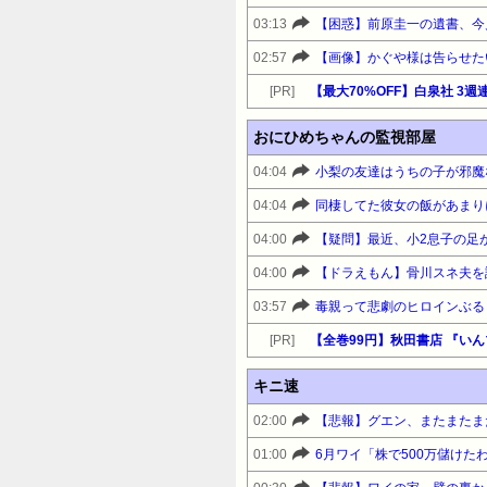
03:13
【困惑】前原圭一の遺書、今
02:57
【画像】かぐや様は告らせた
[PR]
おにひめちゃんの監視部屋
04:04
04:04
04:00
04:00
【ドラえもん】骨川スネ夫を
03:57
[PR]
キニ速
02:00
01:00