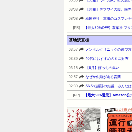
00:30
【悲報】ワイの家、壁の裏か
08/08
【悲報】デブワイの腹、限界突
08/08
靖国神社「軍服のコスプレを
[PR]
基地沢直樹
03:57
メンタルクリニックの選び方
03:39
40代におすすめのミニ財布
03:18
【8月】ぼっちの集い
02:57
なぜか虫唾が走る言葉
02:39
SNSで話題のお話、みんな
[PR]