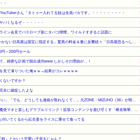
・・
YouTuberさん「タトゥー入れてる奴は全員バカです」・・・・・・・・・
ヤバくなるぞ・・・・・・
ライン会見でバスローブ姿にタバコ喫煙。ワイルドすぎると話題に
スリム真栄田「これで2千円いかない日高屋は国宝に指定する」驚異の料金＆量に反響続々「日高屋恐るべし！」
00円～200円セール
て、綿密な計画で脱出成功www しかしその理由が…！
を見て凍りついた俺ｗｗ→結果がコレｗｗｗｗ
くないですか？
完全に破綻したよな
「再結成するなら5人全員がいい」「でも、どうしても連絡が取れなくて…」元ZONE・MIZUHO（38）が明かす「19年ぶりに芸能界復帰」した本当の理由
【切り込み隊長ツッコミ屋】魔使マオと楽しむグラブルリリンク！拡張コンテンツを遊び尽くす「椎名唯華、夜見れな、魔使マオ、レオス・ヴィンセント」
汁も付いてくるから紅生姜をライスに乗せて食ってる
千枝』とかいう可愛い子居るじゃん？