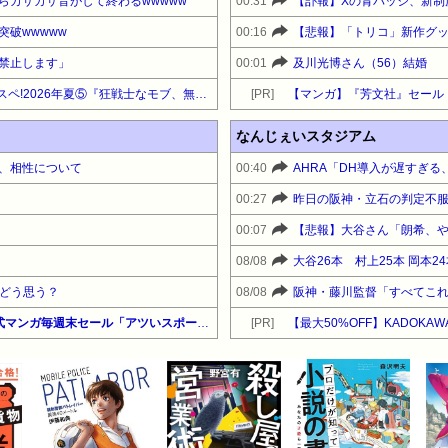
らカサカサ音がして終わるwwwww
00:31
【訃報】Xの青バッジ、新制
破wwwww
00:16
禁止します」
00:01
及川光博さん（56）結婚
【最大30%OFF】双葉社 フタスペ!2026年夏⑤『狂戦士なモブ、無自覚に本編を破壊する』他
[PR]
【マンガ】『芳文社』セール
なんじぇいスタジアム
、相性について
00:40
00:27
00:07
08/08
はどう思う？
08/08
【最大50%還元】Amazon公式マンガ毎週末セール「アツいスポーツマンガ」（#マンガ・少年）『新テニスの王子様』『ひゃくえむ。』『ドッジ弾子』他
[PR]