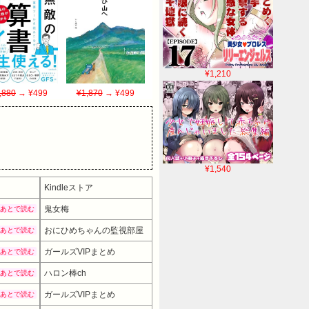
¥1,210
,880
→ ¥499
¥1,870
→ ¥499
¥1,540
Kindleストア
鬼女梅
あとで読む
おにひめちゃんの監視部屋
あとで読む
ガールズVIPまとめ
あとで読む
ハロン棒ch
あとで読む
ガールズVIPまとめ
あとで読む