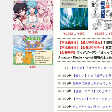
¥1,980
¥1,012
→ ¥499
¥1,386
→ ¥4
【本日最終日】【最大50%還元】
3日間
【本日最終日】【全巻100円均一】
集英
【全巻99円】
マッグガーデン『まもって
Amazon・Kindle・セール情報のまと
¥385
[PR]
【マンガ】『スクエニ』セー
04:18
04:18
04:17
【漫画・アニメ】2大ヒロイ
04:15
【エルムS】ルクソールカフ
04:13
テレビどんなの使ってますか