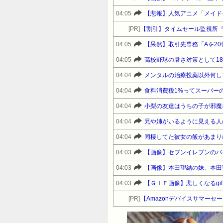
04:05
【悲報】人気アニメ「メイド
[PR]
【割引】タイムセール監視所
04:05
04:05
高校野球の暑さ対策として1
04:04
メンタルの治療投薬以外何し
04:04
食料消費税1%ってスーパー
04:04
04:04
兄や姉がいるように見える人
04:04
04:03
【画像】セブンイレブンのバ
04:03
【画像】本田望結の妹、本田
04:03
【ＧＩＦ画像】悲しくなるg
[PR]