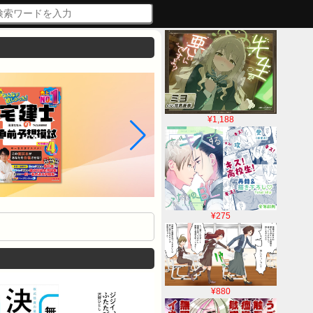
¥1,188
¥275
¥880