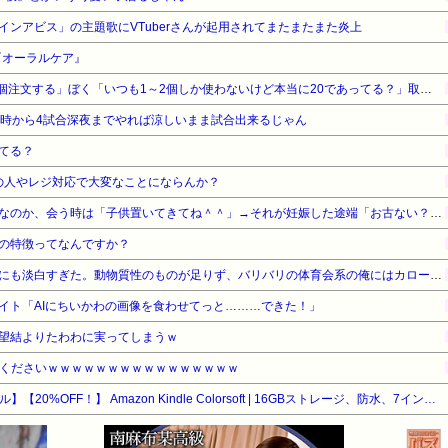
インアビス」の主題歌にVTuberさんが起用されてまたまたまた炎上
『オーラルケア』
【呆然】取引先専務「Aを20個注文する」ぼく「いつも1～2個しか使わないけど本当に20であってる？」取専「あってる」⇒結果！
8時から4試合深夜までやれば涼しいまま試合出来るじゃん
てる？
の人やレジ対応で大変なことにならんか？
小梨の友達はうちの子が邪魔なのか、会う時は「子供置いてきてね＾＾」→それが妊娠した途端「お古ない？エルゴの抱っこ紐譲って！」とクレクレに…
の特徴ってなんですか？
同棲してた彼女の飯があまりにも淡白すぎた。動物質性のものが足りず、バリバリの体育会系の俺にはカローも足りない。仕方がないから自分で飯を作ると…
イト「AIにちいかわの画像を食わせてっと………できた！」
望結よりたわわに実ってしまうｗ
ifくださいｗｗｗｗｗｗｗｗｗｗｗｗｗｗｗｗ
【Amazonデバイスサマーセール】【20%OFF！】 Amazon Kindle Colorsoft | 16GBストレージ、防水、7インチカラーディスプレイ、色調調節ライト、最大8週間持続バッテリー、広告無し、ブラック (2025年発売)