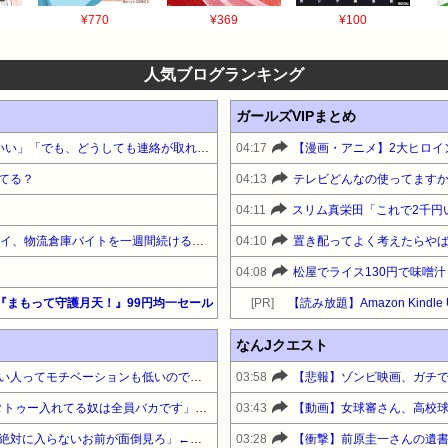
¥770
¥369
¥100
人気ブログランキング
ガールズVIPまとめ
「再結成するなら5人全員がいい」「でも、どうしても連絡が取れなくて…」元ZONE・MIZUHO（38）が明かす「19年ぶりに芸能界復帰」した本当の理由
04:17
【漫画・アニメ】2大ヒロイ
てる？
04:13
テレビどんなの使ってます
04:11
職歴なしだった27歳ニートワイ、物流倉庫バイトを一週間続けるも飽きる
04:10
置き配ってよく考えたらや
04:08
『まもって守護月天！』99円均一セール
[PR]
なんJクエスト
【悲報】ひろゆき氏「性欲弱い人ってモチベーションも低いので貧乏人多い」
03:58
【悲報】ゾンビ映画、ガチ
【衝撃】彫り師YouTuber「タトゥー入れてる奴は全員バカです」「すごい民度低い」
03:43
【悲報】お前の親「施設には絶対に入らないお前が面倒見ろ」←どうすんの？
03:28