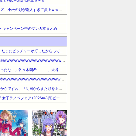
度で7割が収益化停止ｗｗｗ
【悲報】「トリコ」新作グッズ、小松の顔が別人すぎて炎上ｗｗｗｗｗｗｗｗｗｗｗ
・キャンペーン中のマンガ本まとめ
AHRA「DH導入が遅すぎる、たまにピッチャーが打ったからって何が面白いんだよ」
昨日の阪神・立石の判定不服顔wwwwwwwwwwwwwwwwwwwwwwwwwwwwwwwwwwwwwwwwwwwwwwwwwwwwww
【悲報】大谷さん「朗希、やったな！」佐々木朗希「……」大谷さん「ぇ…」
大谷26本 村上25本 岡本24本wwwwwwwwwwwwwwwwwwwwwwwww
阪神・藤川監督「すべてこれからですね」「明日からまた顔を上げて戦う」と繰り返す 拙守重なり失点、打線は二回の１点のみで敗戦
【最大50%OFF】KADOKAWA 女子ラノベフェア (2026年8月)ビーンズ文庫『地味令嬢、しごでき皇妃になる!』他