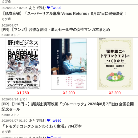
えび通
🐦Tweet
あとで読む
2026/08/07 02:35
【脱衣麻雀】「スーパーリアル麻雀 Venus Returns」8月27日に発売決定！
えび通
2026/08/07
[PR] 【マンガ】お得な割引・還元セール中の女性マンガ本まとめ
Kindleストア
¥1,760
¥2,200
¥2,200
2026/08/14 まで！
[PR]
【110円～】講談社 実写映画『ブルーロック』2026年8月7日(金) 全国公開
記念セール
Kindleストア
🐦Tweet
あとで読む
2026/08/07 01:30
「トモダチコレクションわくわく生活」794万本
えび通