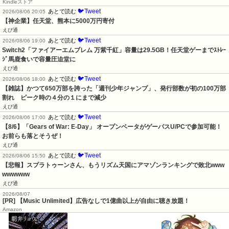
Kindleストア
🐦Tweet
あとで読む
2026/08/06 20:05
【神企業】任天堂、熊本に5000万円寄付
えび通
🐦Tweet
あとで読む
2026/08/06 19:00
Switch2「ファイアーエムブレム 万紫千紅」容量は29.5GB！任天堂ゲーまでｽﾄﾚｰ
ｼﾞ馬鹿食いで容量圧迫堂に
えび通
🐦Tweet
あとで読む
2026/08/06 18:00
【雑誌】かつて650万部を誇った「週刊少年ジャンプ」、発行部数が初の100万部
割れ　ピーク時の４分の１にまで減少
えび通
🐦Tweet
あとで読む
2026/08/06 17:00
【8/6】「Gears of War: E-Day」 オープンベータがゲーパスU/PCで参加可能！
お前らも落とそうぜ！
えび通
🐦Tweet
あとで読む
2026/08/06 15:50
【悲報】スプラトゥーンさん、もうリズム天国にアマゾンランキングで敗北www
wwwwww
えび通
2026/08/07
[PR] 【Music Unlimited】広告なしで1億曲以上が自由に聴き放題！
Amazon