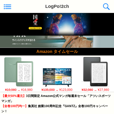
LogPo!2ch
えび通
Amazon タイムセール
¥19,980
→ ¥16,980
¥135,000
→ ¥123,000
¥32,980
→ ¥27,980
【最大50%還元】
3日間限定 Amazon公式マンガ毎週末セール「アツいスポーツ
マンガ」
【全巻100円均一】
集英社 創業100周年記念『GANTZ』全巻100円キャンペー
ン！