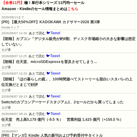
【全巻11円】
極！単行本シリーズ 11円均一セール
Amazon・Kindleのセール情報まとめは
こちら
2026/08/13まで
[PR]
【最大50%OFF】KADOKAWA カドサマー2026 第3弾
Kindleストア
🐦Tweet
あとで読む
2026/08/07 12:30
【朗報】カプコン「デジタル販売が約9割、ディスク市場縮小の大きな影響は想定
していない」
えび通
🐦Tweet
あとで読む
2026/08/07 11:25
【朗報】任天堂、microSDExpressを普及させてしまう…
えび通
🐦Tweet
あとで読む
2026/08/07 10:20
【朗報】「ほの暮らしの庭」、100時間遊べてストーリーも面白いスタバレの上
位互換だとまじで好評
えび通
🐦Tweet
あとで読む
2026/08/07 09:15
Switchのカプコンアーケードスタジアム1、2セールだから買ってしまった
えび通
🐦Tweet
あとで読む
2026/08/07 08:10
任天堂　売上高5,178 億円（-9.5 ％）　営業利益 1,425 億円（+150.5 %）
えび通
2026/08/07
[PR] 【マンガ】Kindle 人気の新刊および予約受付中タイトル