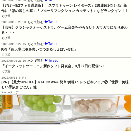
🐦Tweet
あとで読む
2026/08/07 00:20
【7/27～8/2ファミ通週販】「スプラトゥーン レイダース」2週連続1位！ほか新
作に「ほの暮しの庭」「ブルーリフレクション カルテット」などランクイン！！
えび通
🐦Tweet
あとで読む
2026/08/06 23:20
【悲報】クラシックオーケストラ、ゲーム音楽をやらないとガラガラになり終わ
る・・・
えび通
🐦Tweet
あとで読む
2026/08/06 22:15
IGN「任天堂は魂を失いつつあるしょぼい会社」
えび通
🐦Tweet
あとで読む
2026/08/06 21:10
「イーグレットツーミニ」新作ソフト発表会、8月27日に配信へ！
えび通
2026/08/13 まで！
[PR] 【最大50%OFF】KADOKAWA 簡単!美味い!レシピ本フェア②『世界一美味
しい手抜きごはん』他
Kindleストア