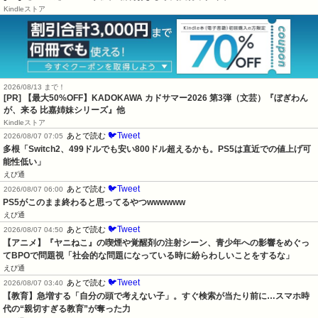
Kindleストア
2026/08/13 まで！
[PR]
【最大50%OFF】KADOKAWA カドサマー2026 第3弾（文芸）『ぼぎわん
が、来る 比嘉姉妹シリーズ』他
Kindleストア
🐦Tweet
あとで読む
2026/08/07 07:05
多根「Switch2、499ドルでも安い800ドル超えるかも。PS5は直近での値上げ可
能性低い」
えび通
🐦Tweet
あとで読む
2026/08/07 06:00
PS5がこのまま終わると思ってるやつwwwwww
えび通
🐦Tweet
あとで読む
2026/08/07 04:50
【アニメ】『ヤニねこ』の喫煙や覚醒剤の注射シーン、青少年への影響をめぐっ
てBPOで問題視「社会的な問題になっている時に紛らわしいことをするな」
えび通
🐦Tweet
あとで読む
2026/08/07 03:40
【教育】急増する「自分の頭で考えない子」。すぐ検索が当たり前に…スマホ時
代の“親切すぎる教育”が奪った力