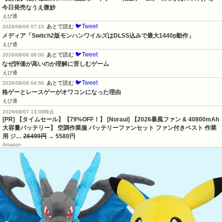
今日発売なうえ微妙
えび通
🐦Tweet
あとで読む
2026/08/06 07:10
メディア「Switch2版モンハンワイルズはDLSS込みで最大1440p動作」
えび通
🐦Tweet
あとで読む
2026/08/06 06:00
なぜ評価が高いのか理解に苦しむゲーム
えび通
🐦Tweet
あとで読む
2026/08/06 04:50
格ゲーとレースゲーがオワコンになった理由
えび通
2026/08/07 13:00時点
[PR] 【タイムセール】【79%OFF！】 [Noraui] 【2026暴風ファン & 40800mAh
大容量バッテリー】 空調作業服 バッテリーファンセット ファン付きベスト 作業
用 ジ…
26499円
→ 5580円
Amazon