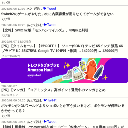
えび通
🐦Tweet
あとで読む
2026/08/06 11:30
Switch2のゲームがやりたいのに内蔵容量が足りなくてゲームができない
えび通
🐦Tweet
あとで読む
2026/08/06 10:25
【悲報】Switch2版「モンハンワイルズ」、40fpsと判明
えび通
2026/08/07 13:00時点
[PR] 【タイムセール】【15%OFF！】 ソニー(SONY) テレビ 65インチ 液晶 4K
ブラビア KJ-65X75WL Google TV 10畳以上推奨 …
142000円
→ 120000円
ソニー(SONY)
2026/08/07
[PR] 【マンガ】『コアミックス』高ポイント還元中のマンガまとめ
Kindleストア
🐦Tweet
あとで読む
2026/08/06 09:20
ポケモンがパルワールドよりショボいとか言う奴いるけど、ポケモンが何匹いる
か分かってる？
えび通
🐦Tweet
あとで読む
2026/08/06 08:15
【朗報】堀井雄二のSwitch独占ボードゲー「転生ゲーム」（DL専売3980円）が