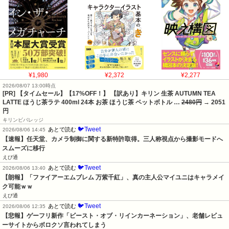
¥1,980
¥2,372
¥2,277
2026/08/07 13:00時点
[PR] 【タイムセール】【17%OFF！】 【訳あり】キリン 生茶 AUTUMN TEA
LATTE ほうじ茶ラテ 400ml 24本 お茶 ほうじ茶 ペットボトル …
2480円
→ 2051
円
キリンビバレッジ
🐦Tweet
あとで読む
2026/08/06 14:45
【速報】任天堂、カメラ制御に関する新特許取得。三人称視点から撮影モードへ
スムーズに移行
えび通
🐦Tweet
あとで読む
2026/08/06 13:40
【朗報】「ファイアーエムブレム 万紫千紅」、真の主人公マイユニはキャラメイ
ク可能ｗｗ
えび通
🐦Tweet
あとで読む
2026/08/06 12:35
【悲報】ゲーフリ新作「ビースト・オブ・リインカーネーション」、老舗レビュ
ーサイトからボロクソ言われてしまう