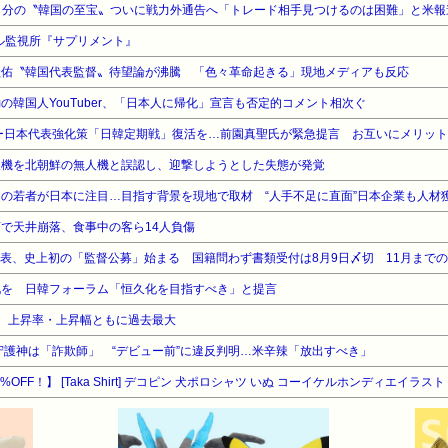
６分の〝韓国の至宝〟ついに戦力外通告へ「トレード相手見つけるのは困難」と米報
ル監視所『サプリメント』
圭佑〝韓国代表監督〟待望論が沸騰 「色々革命起きる」現地メディアも反応
の韓国人YouTuber、「日本人に帰化」宣言も否定的コメント相次ぐ
ー日本代表強化策「日韓定期戦」復活を…前園真聖氏が緊急提言 お互いにメリット
人機を北朝鮮の無人機と誤認し、迎撃しようとした失態が発覚
の若者が日本に注目…目指す背景を現地で取材 “人手不足に直面”日本企業も人材
で天井崩落、食事中の客ら14人負傷
表、史上初の「監督公募」始まる 国籍問わず書類受付は8月9日〆切 11月まで
化を 日韓フォーラム「恒久化を目指すべき」と提言
％高 上昇率・上昇幅ともに過去最大
守護神は「詐欺師」 “デビュー前”に違反判明…米辛辣「放出すべき」