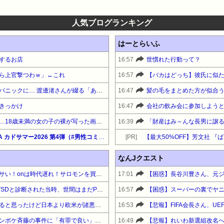
人気ブログランキング
はーとらいふ
するお店
16:57
世慣れた行動って？
ら上官撃つわｗ」←これ
16:57
「キスしろ」というヤジからパニックに… 渡邊渚さんが綴る「ある番組収録中に起こったフラッシュバック」
16:47
髪の毛をまとめた方が似合
きっかけ
16:47
米国の民間組織から情報提供…18歳未満の女の子の裸が写った画像を所持か 小学校講師の38歳男を逮捕
16:39
【最大50%OFF】KADOKAWA カドサマー2026 第4弾（#男性コミック）『今夜コインランドリーで逢いましょう』他
[PR]
なんJクエスト
【悲報】ニューバランスはダサい！onは時代遅れ！サロモンを買え！って言われたから買ったんやが
17:01
【悲報】渡邊渚さん「私がPTSDと診断された当時、世間はまだPTSDという言葉は浸透されていませんでした」
16:57
【悲報】太平洋戦争史振り返ると思ったけど日本より欧米が諸悪の根源やん
16:53
【困惑】長谷川豊氏、元ジャンポケ斉藤の事件に「有罪で良い」「実刑まで出すのが妥当なのかなー」
16:49
【悲報】れいわ新選組改名