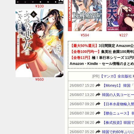
¥100
¥594
¥227
【最大50%還元】
3日間限定 Amaz
【全巻100円均一】
集英社 創業100周
【全巻11円】
極！単行本シリーズ 11
Amazon・Kindle・セール情報のまと
[PR]
【マンガ】全出版社 K
¥660
26/08/07 15:20
【Money1】 
26/08/07 13:20
韓国の人気コーヒー
26/08/07 09:20
【日本水産物輸入禁
26/08/07 08:20
【聯合ニュース】 
26/08/07 06:20
【株式投資】韓国
26/08/07 05:20
韓国で約60年ぶり