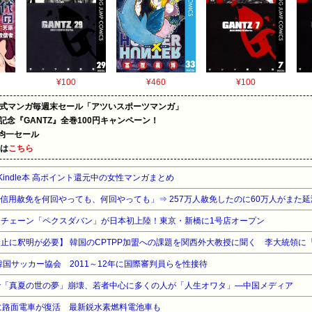
¥100
¥460
¥100
on公式マンガ毎週末セール「アツいスポーツマンガ」
年記念『GANTZ』全巻100円キャンペーン！
円均一セール
めは
こちら
indle本 高ポイント還元中の女性マンガまとめ
韓国「信用赦免を何回やっても、何回やっても」⇒ 257万人赦免したのに60万人がまた
チェーン「ペクスダバン」が日本初上陸！東京・新橋に1号店オープン
止に釈明が必要】 韓国のCPTPP加盟への課題を関西外大教授に聞く 李大統領に
韓国サッカー協会 2011～12年に国際審判員らを性接待
で「真夏の世の夢」崩壊、若者中心に多くの人が「人生オワタ」―中国メディア
に路面電車が復活 最新鋭水素燃料電池車も