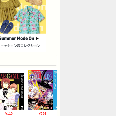
¥110
¥594