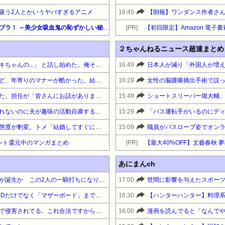
吸う2人とかいうヤバすぎるアニメ
16:45
【全巻99円】秋田書店 『いんブラ！ ～美少女吸血鬼の恥ずかしい秘密～』『Gran Familia』ババンババンバンバンパイア最新巻発売記念吸血鬼セール！
[PR]
【初回限定】Amazon 電子書籍
２ちゃんねるニュース超速まとめ
致したあと寝てた彼女が「アキちゃんの...」 と話し始めた。俺その時彼女の体をさわる。すると「アキちゃんのパパやらしいってアキちゃんに言いつけるわよ」え？ア
16:49
美術の展覧会に行ったんだけど、年寄りのマナーが酷かった。結構な声量で絵に関係なくどこの誰がどーのこーのと世間話や噂話
16:29
不良女が更生して髪を黒くした。担任が「皆さんにお話があります」と自分の実績について語り出し、不良女は真っ青！→翌日、更生したはずの女は…
15:49
切迫早産で入院になるかもしれないのに夫が趣味の活動自粛する気がなく、周りには「妻の頭おかしくなって活動反対されてるから当日も参加できないかも」って言ってる
15:29
特定疾患で入院したらトメの態度が豹変。トメ「結婚してすぐに入院だなんて役立たずが」とお見舞いにきては暴言連発→ある出来事をキッカケに別居までいきスカッ
15:09
ント還元中のマンガまとめ
[PR]
あにまんch
【画像】国連、初の女性総長が誕生か この2人の一騎打ちになりそう
17:00
【悲報】生成AI、メモリやSSDだけでなく「マザーボード」まで値上げさせてしまいそう
16:30
【ハンターハンター】料理
愛煙家「喫煙者の権利がマジで侵害されてる。これ合法ですから。いくら税金を我々が払ってるんだと。副流煙もクソもあるのかな」
16:00