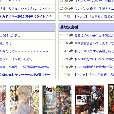
していた・・・
15:30
【ハンターハンター】誤解
【激安速報】ダイヤモンドの功罪、リアル、ひゃくえむ。などがKindleで実質半額に！ついに完結、新テニスの王子様などのスポーツ漫画セール！
15:00
ワンダンス作者「手描きア
【最大50%OFF】KADOKAWA カドサマー2026 第4弾（ライトノベル）『全滅エンドを死に物狂いで回避した。パーティが病んだ。』他
[PR]
【マンガ】『白泉社』高ポイ
基地沢直樹
痩せる兆しが無し…
16:57
狂いそう……
16:56
ママ友付き合いでうんざり
の見分け方ｗｗｗｗｗｗｗｗｗｗｗ
16:47
プロテイン買ったけど...
16:39
【悲報】ディズニーのおいなり巻（600円）、賛否両論wwwwwwwwwwww
16:18
【最大65%OFF】Amazon公式 Kindle本 サマーセール第2弾（アート・建築・デザイン）『なるほどデザイン』他
[PR]
【マンガ】『一二三書房』高