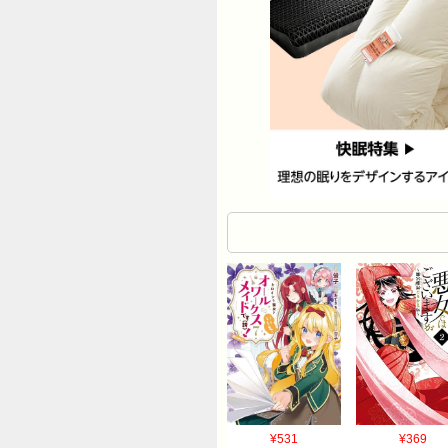
¥531
¥369