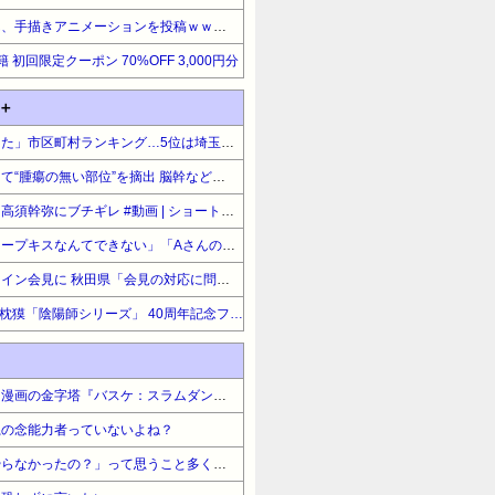
【朗報】ワンダンス作者さん、手描きアニメーションを投稿ｗｗｗｗｗｗｗｗｗｗ
 初回限定クーポン 70%OFF 3,000円分
＋
日本人が減り「外国人が増えた」市区町村ランキング…5位は埼玉県川口市、4位京都市、ではトップ3は？ #人口 | 大阪は日本の痰壺
女性の脳腫瘍摘出手術で誤って“腫瘍の無い部位”を摘出 脳幹など損傷受け“植物状態”に 京大病院 #京都
ショートスリーパー堀大輔、高須幹弥にブチギレ #動画 | ショートスリーパーである事を証明するために7日連続24時間配信を決行
「バス運転手がいるのにディープキスなんてできない」「Aさんの供述には矛盾点」元ジャンポケ斉藤慎二側が主張した「同意があった」理由
職員がバスローブ姿でオンライン会見に 秋田県「会見の対応に問題があった」
【最大40%OFF】文藝春秋 夢枕獏「陰陽師シリーズ」 40周年記念フェア
世間に影響を与えたスポーツ漫画の金字塔『バスケ：スラムダンク』『サッカー ：キャプテン翼』『卓球 ：ピンポン』
系の念能力者っていないよね？
漫画を読んでると「なんでやらなかったの？」って思うこと多くない？