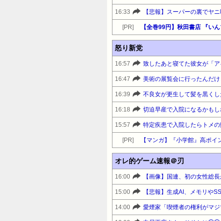
16:33
【悲報】スーパーの裏でヤニ
[PR]
怒り新党
16:57
16:47
16:39
16:18
15:57
[PR]
【マンガ】『小学館』高ポイ
オレ的ゲーム速報＠刃
16:00
15:00
14:00