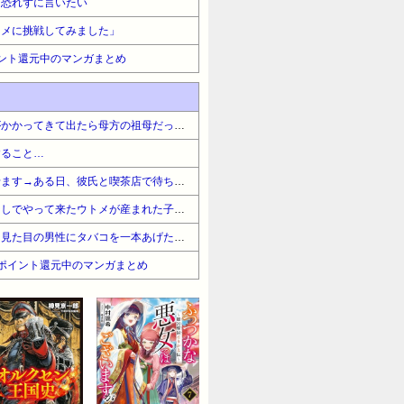
を恐れずに言いたい
ニメに挑戦してみました」
ント還元中のマンガまとめ
見覚えのない番号から電話がかかってきて出たら母方の祖母だった。しかし後日祖母の携帯にメールしてみると、そんな電話はしていないという
すること…
私は日本人ですが英語が話せます→ある日、彼氏と喫茶店で待ち合わせをしフラペチーノを頼み私は、窓際の2人用席に座りましたがすぐに後悔した。隣の白人カルがテーブ
私が病気なの知っててアポなしでやって来たウトメが産まれた子供を見に来る。「お昼はお惣菜でいいわ」なんて言われたけど来てほしくない
お城の喫煙所で放浪者の様な見た目の男性にタバコを一本あげたらすごく気持ち悪いことになった
ポイント還元中のマンガまとめ