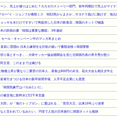
ーン、売上が減りはじめた？カカオのストーリー部門、前年同期比で売上がマイナス
イチロー”イ・ジョンフが痛恨ミス 9回2死からまさか…サヨナラ負けに動けず、地
ジョッキを水だけですすいで再提供した日本の飲食店…韓国のネットで物議
本の防衛白書「韓国は重要な隣国」 3年連続
』セール・キャンペーン中のマンガ本まとめ
ュー直前に雲隠れ 日本人練習生を詐欺の疑いで書類送検＝韓国警察
を切り落とすべき」…大韓サッカー協会聴聞会を見た元韓国代表の李天秀が怒り
国民主党、このままでは滅びる
に物価上昇が重なり二重苦の日本人…昼食は800円の弁当、花火大会も相次ぎ中止
の若者引きつける日本の新卒採用市場、人手不足企業にも恩恵
】「韓国気象庁はバカみたいだ」
の被災地に飲料水1万2千本支援
大田」が「海のトップガン」に選ばれる…「世宗大王」以来16年ぶり栄誉
なと言われているみたい」 円安で人気の日本旅行に韓国ネットも複雑