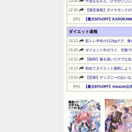
13:00
中居正広さん、ひそかに◯◯
12:30
[PR]
ダイエット速報
16:13
筋トレ半年の112kgデブ、
15:40
ダイエット中のワイ、空腹で
14:32
【納得】服を脱いだデブな女
14:13
初めてダイエット挑戦しようと
13:44
[PR]