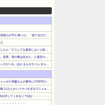
【バカはどっち】彼氏に似た芸能人がTVに映った。「似てるけど芸能人の方が格好いい」と言ったら彼氏大激怒。…馬鹿な男！
う人
会社の飲み会に参加しようとしたら「どうしても参加しないと駄目なのか」と旦那に渋られた。ブサタを指摘したら「飲みも仕事のうち」だって
「財産はみ～んな長男に譲る。長男、母の事は任せた」と遺言のこし父他界→母は足が不自由に。すると…長男「施設に入れるから次男、費用分担しろ！俺に従え」
【最大50%OFF】芳文社 『ばっどがーる』ほか まんがタイム きらら7月新刊&学園マンガ特集
【困惑】長谷川豊さん、元ジャンポケ斉藤さんの事件に1700字の長文私見・・・・・・・・・
【困惑】スーパーの裏でヤニ吸う2人とかいうヤバすぎるアニメｗｗｗｗｗｗｗｗｗｗ
【悲報】FIFA会長さん、UEFAが許してくれなくて詰む・・・・・・・・・
へ・・・・・・・・・