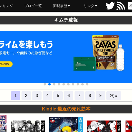
ンキング
ブログ一覧
閲覧履歴▼
リンク▼
ブックマーク
最近読んだ
あとで読む
ネットスーパー
飲食店舗用品
セール情報
キムチ速報
1
2
3
4
5
6
7
8
9
次 »
Kindle 最近の売れ筋本