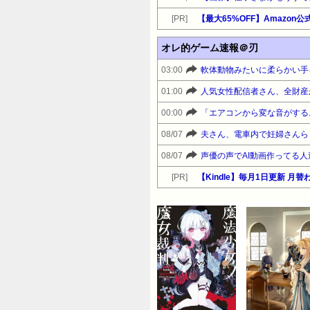
[PR]
オレ的ゲーム速報＠刃
03:00
01:00
00:00
08/07
08/07
声優の声でAI動画作ってる
[PR]