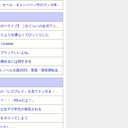
【マンガ】『ホビージャパン』セール・キャンペーン中のマンガ本まとめ
【プリティーリズム・レインボーライブ】 これぐらいの女児アニメがまた見たい
ってたより出番なくてびっくりした
スバルwww
ラックいいよね...
長務めるには弱すぎる
【この一冊】「次にくるライトノベル大賞2025」受賞『異世界転生ダンジョンマスター 温泉ダンジョンを作る』『異世界転生勧誘詐欺』
【悲報】イッヌさん、飼い主の『レズプレイ』を見てドン引き・・・
？・・・60㎝だよ！」
いな女子小学生が発見される
ーをボコってしまう
ヤバい……