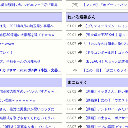
【最大50%OFF】KADOKAWA 簡単!美味い!レシピ本フェア②『世界一美味しい手抜きごはん』他
[PR]
ねいろ速報さん
埼玉県戸田市議の河合ゆうすけ氏、2027年8月の埼玉県知事選への立候補を表明
01:01
【悲報】ちいかわ作者さん、総額30億超の大豪邸を建てるｗｗｗｗｗｗｗｗｗｗｗｗｗｗｗｗｗｗｗ
00:01
【遊☆戯☆王ZEXAL】思
やつwww
08/07
リリカルなのはStrikerSの
ていく！
08/07
【ドラゴンボール超】ゴクウブ
ズ、半額セールのお知らせ
08/07
【BLEACH】ちょっと総隊
【最大50%OFF】KADOKAWA カドサマー2026 第4弾（小説・文芸）『星のカービィ』他
[PR]
まにゅそく
【画像】女子高生「ウチの通信高校の数学のレベルヤバすぎｗｗｗ」
02:02
ない理由ｗｗｗｗｗｗｗ
00:03
【動画像】女の子「ウエスト
【画像】骨格ストレートな女さん、絶対に男受けが悪いカラダになってしまうｗｗｗ
08/07
【動画】アンドロイドみた
【画像】女子「ディズニーで結婚式を挙げさせてくれないモラハラ彼氏。過呼吸になりました。涙が止まらない」
08/07
【動画】力士さん、ボクサ
【画像】佳子さまがもうすでに10冊近く写真集を出しているという事実wwwww
08/07
【動画】デブの喧嘩 ガチで