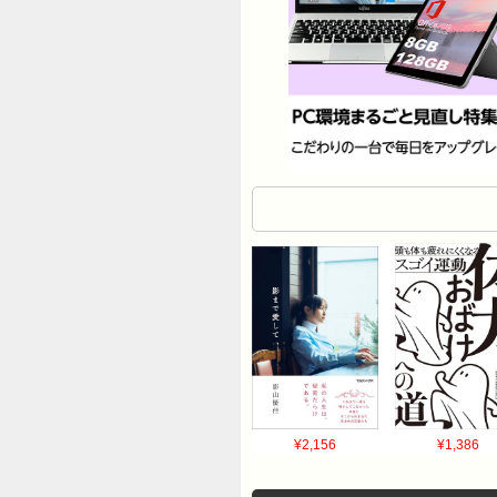
¥2,156
¥1,386