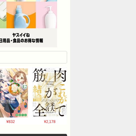
¥832
¥2,178