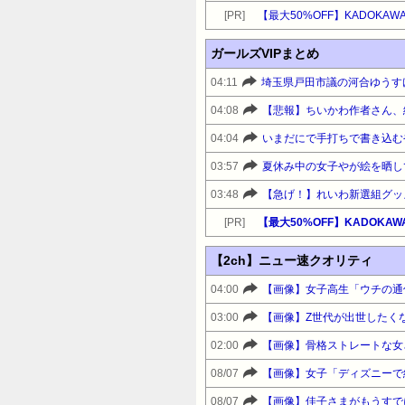
[PR]
ガールズVIPまとめ
04:11
04:08
04:04
いまだにで手打ちで書き込む
03:57
夏休み中の女子やが絵を晒し
03:48
【急げ！】れいわ新選組グッ
[PR]
【2ch】ニュー速クオリティ
04:00
03:00
【画像】Z世代が出世したく
02:00
08/07
08/07