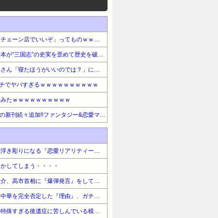
【悲報】じゃあ逆に「これはチェーン店でいいぞ」ってものｗｗｗｗｗｗｗｗｗｗ
【激怒】中国外交部さん「日本が“三国志”の史実を歪めて歴史を破壊した」・・・・・・・・・
【激怒】ショートスリーパーさん「寝たほうがいいのでは？」にガチでブチギレｗｗｗｗｗｗｗｗｗｗ
、ガチでヤバすぎるｗｗｗｗｗｗｗｗｗｗ
てみたｗｗｗｗｗｗｗｗｗｗ
【期間限定無料】白泉社 話題の新刊続々追加!!ファンタジー&恋愛マンガ『乙女ゲームの最強キャラたちが私に執着する』他
【悲報】ゆうちゃみの暴露で浮き彫りになる『恋愛リアリティー番組』の裏側がヤバイ・・・・・
らかしてしまう・・・・
【ガチ】キャスターの大越健介、高市首相に『爆弾発言』をしてしまう！！！！！
【悲報】リュウジ氏、冷やし中華を完全否定した『理由』、ガチでヤバイ・・・・・・
【悲報】ケンコバがコロナの特殊すぎる後遺症に苦しんでいる模様…お前らの周りにもこんな奴いる？