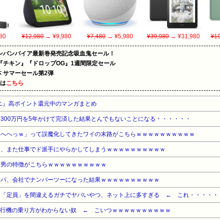
80
¥12,980
→ ¥9,980
¥7,480
→ ¥5,980
¥39,980
→ ¥31,980
¥19
ンバンパイア最新巻発売記念吸血鬼セール！
『チキン』『ドロップOG』1週間限定セール
le本 サマーセール第2弾
めは
こちら
ニ』高ポイント還元中のマンガまとめ
300万円を5年かけて完済した結果とんでもないことになる・・・・・・
「へへっｗ」って誤魔化してきたワイの末路がこちらｗｗｗｗｗｗｗｗｗｗ
ん、また仕事でド派手にやらかしてしまうｗｗｗｗｗｗｗｗｗｗ
な男の特徴がこちらｗｗｗｗｗｗｗｗｗｗ
ッパ、会社でナンバーツーになった結果ｗｗｗｗｗｗｗｗｗｗ
と「定員」を間違えるガチでヤバいやつ、ネット上に多すぎる ← これ・・・・・
行機の乗り方がわからない奴 ← こいつｗｗｗｗｗｗｗｗｗｗ