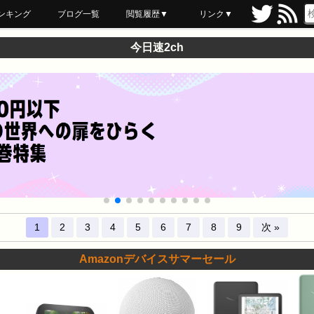
ンキング
ブログ一覧
閲覧履歴▼
リンク▼
ブックマーク
最近読んだ
あとで読む
ネットスーパー
飲食店舗用品
セール情報
今日速2ch
1
2
3
4
5
6
7
8
9
次 »
Amazonデバイスサマーセール