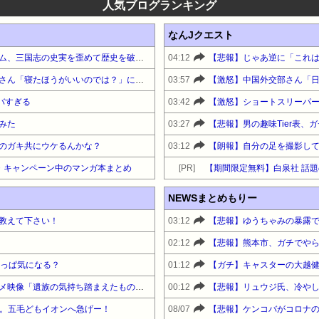
人気ブログランキング
なんJクエスト
【画像】日本のアニメやゲーム、三国志の史実を歪めて歴史を破壊してしまう
04:12
【悲報】ショートスリーパーさん「寝たほうがいいのでは？」にブチギレ
03:57
ヤバすぎる
03:42
みた
03:27
【悲報】男の趣味Tier表
のガキ共にウケるんかな？
03:12
【朗報】自分の足を撮影し
・キャンペーン中のマンガ本まとめ
[PR]
NEWSまとめもりー
教えて下さい！
03:12
02:12
【悲報】熊本市、ガチでや
やっぱ気になる？
01:12
デニー、辺野古沖事故の防カメ映像「遺族の気持ち踏まえたものかくみ取り切れず」
00:12
示。五毛どもイオンへ急げー！
08/07