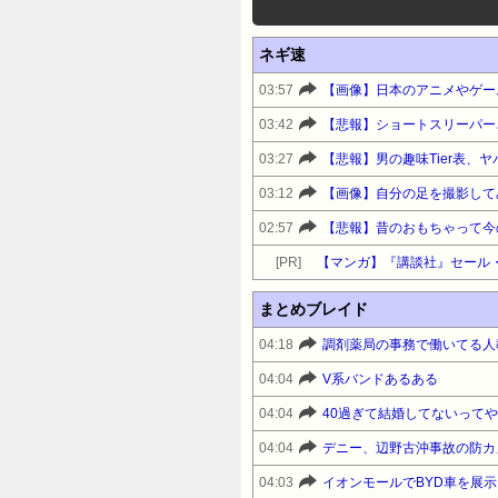
ネギ速
03:57
03:42
03:27
【悲報】男の趣味Tier表、
03:12
【画像】自分の足を撮影して
02:57
【悲報】昔のおもちゃって今
[PR]
【マンガ】『講談社』セール
まとめブレイド
04:18
調剤薬局の事務で働いてる人
04:04
V系バンドあるある
04:04
40過ぎて結婚してないって
04:04
04:03
イオンモールでBYD車を展