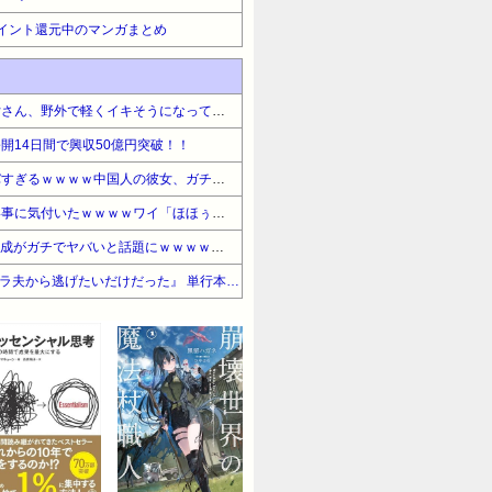
イント還元中のマンガまとめ
【衝撃動画】胸の大きな美女さん、野外で軽くイキそうになってしまう！！これは…怖すぎる…
開14日間で興収50億円突破！！
【衝撃】中国人の美女がヤバすぎるｗｗｗｗ中国人の彼女、ガチでお前ら向きな件…その理由がこちら…
【驚愕】名作『転スラ』凄い事に気付いたｗｗｗｗワイ「ほほぅ、これが面白いと噂の転スラか…なろう系1番らしいが…どれ、見てみるか」→このアニメは…もしかして…
【衝撃画像】AIのイラスト生成がガチでヤバいと話題にｗｗｗｗこの画像は…凄すぎる…
【期間限定無料】小学館 『モラ夫から逃げたいだけだった』 単行本配信記念!ニャンコミック特集!!