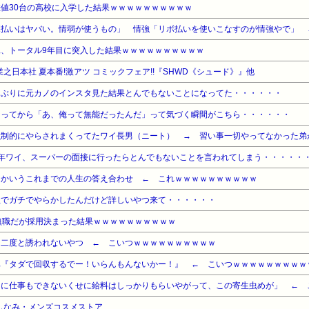
値30台の高校に入学した結果ｗｗｗｗｗｗｗｗｗｗ
ボ払いはヤバい。情弱が使うもの」 情強「リボ払いを使いこなすのが情強やで」 
、トータル9年目に突入した結果ｗｗｗｗｗｗｗｗｗｗ
業之日本社 夏本番!激アツ コミックフェア!!『SHWD《シュード》』他
しぶりに元カノのインスタ見た結果とんでもないことになってた・・・・・・
なってから「あ、俺って無能だったんだ」って気づく瞬間がこちら・・・・・・
強制的にやらされまくってたワイ長男（ニート） → 習い事一切やってなかった弟
5年ワイ、スーパーの面接に行ったらとんでもないことを言われてしまう・・・・・
とかいうこれまでの人生の答え合わせ ← これｗｗｗｗｗｗｗｗｗｗ
社でガチでやらかしたんだけど詳しいやつ来て・・・・・・
無職だが採用決まった結果ｗｗｗｗｗｗｗｗｗｗ
に二度と誘われないやつ ← こいつｗｗｗｗｗｗｗｗｗｗ
車『タダで回収するでー！いらんもんないかー！』 ← こいつｗｗｗｗｗｗｗｗｗ
くに仕事もできないくせに給料はしっかりもらいやがって、この寄生虫めが」 ← 
しなみ・メンズコスメストア