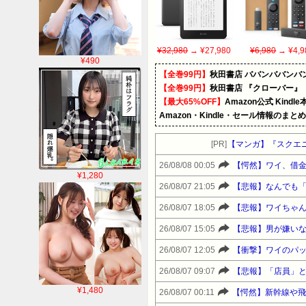
¥32,980
→ ¥27,980
¥6,980
→ ¥4,9
¥490
【全巻99円】
秋田書店 ババンババンバ
【全巻99円】
秋田書店 『クローバー』
【最大65%OFF】
Amazon公式 Kind
Amazon・Kindle・セール情報のまと
[PR]
【マンガ】『スクエ
26/08/08 00:05
【愕然】ワイ、借金
¥1,280
26/08/07 21:05
【悲報】なんでも
26/08/07 18:05
【悲報】ワイちゃ
26/08/07 15:05
【悲報】男が嫌い
26/08/07 12:05
【衝撃】ワイのパ
26/08/07 09:07
【悲報】「店員」
¥1,480
26/08/07 00:11
【愕然】新幹線や飛