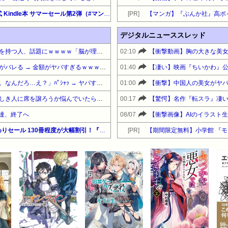
【最大65%OFF】Amazon公式 Kindle本 サマーセール第2弾（#マンガ・全般）『男子禁制ゲーム世界で俺がやるべき唯一のこと』他
[PR]
【マンガ】『ぶんか社』高ポ
デジタルニューススレッド
軟体動物みたいに柔らかい手を持つ人、話題にｗｗｗｗ「脳が理解を拒む」「ミギー」
02:10
人気女性配信者さん、全財産がバレる → 金額がヤバすぎるｗｗｗｗｗｗ
01:40
【凄い】映画『ちいかわ』公
「エアコンから変な音がする。なんだろ…え？」ﾊﾟｼｬｯ → ヤバすぎる物が飛び出てくる・・・
01:00
夫さん、電車内で妊婦さんらしき人に席を譲ろうか悩んでいたら隣の男性に先を越される→まさかの展開に発展し、とんでもない空気が漂い始めてしまうｗｗｗｗｗｗ
00:17
人達、終了へ
08/07
【Kindle】毎月1日更新 月替わりセール 130冊程度が大幅割引！『やわらかく、考える。』他
[PR]