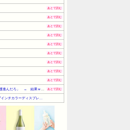
あとで読む
あとで読む
あとで読む
あとで読む
あとで読む
あとで読む
あとで読む
あとで読む
あとで読む
【愕然】お前ら「看護はバカでもできる割に高給取りや」ワイ「ほーん頭悪いワイにピッタリやん。看護進んだろ」 → 結果ｗｗｗｗｗｗｗｗｗｗ
あとで読む
【Amazonデバイスサマーセール】【20%OFF！】 Amazon Kindle Colorsoft | 16GBストレージ、防水、7インチカラーディスプレイ、色調調節ライト、最大8週間持続バッテリー、広告無し、ブラック (2025年発売)