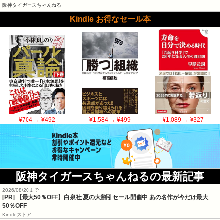
阪神タイガースちゃんねる
Kindle お得なセール本
¥704
→ ¥492
¥1,584
→ ¥499
¥1,089
→ ¥327
阪神タイガースちゃんねるの最新記事
2026/08/20まで
[PR]
【最大50％OFF】白泉社 夏の大割引セール開催中 あの名作が今だけ最大
50％OFF
Kindleストア