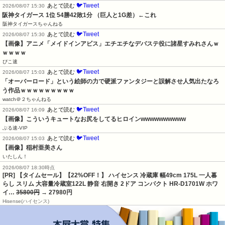
🐦Tweet
あとで読む
2026/08/07 15:30
阪神タイガース 1位 54勝42敗1分 （巨人と1G差）←これ
阪神タイガースちゃんねる
🐦Tweet
あとで読む
2026/08/07 15:30
【画像】アニメ「メイドインアビス」エチエチなデバステ役に諸星すみれさんｗ
ｗｗｗｗ
ぴこ速
🐦Tweet
あとで読む
2026/08/07 15:03
「オーバーロード」という絵師の力で硬派ファンタジーと誤解させ人気出たなろ
う作品ｗｗｗｗｗｗｗｗｗ
watch＠２ちゃんねる
🐦Tweet
あとで読む
2026/08/07 16:09
【画像】こういうキュートなお尻をしてるヒロインwwwwwwwwww
ぶる速-VIP
🐦Tweet
あとで読む
2026/08/07 15:03
【画像】稲村亜美さん
いたしん！
2026/08/07 18:30時点
[PR] 【タイムセール】【22%OFF！】 ハイセンス 冷蔵庫 幅49cm 175L 一人暮
らし スリム 大容量冷蔵室122L 静音 右開き 2ドア コンパクト HR-D1701W ホワ
イ…
35800円
→ 27980円
Hisense(ハイセンス)