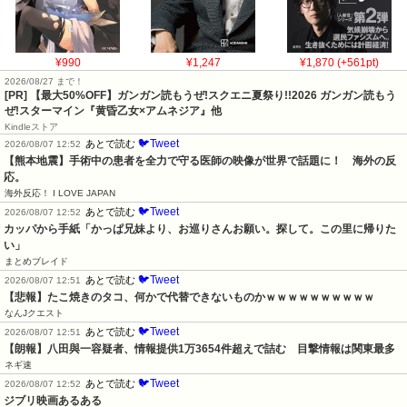
¥990
¥1,247
¥1,870 (+561pt)
2026/08/27 まで！
[PR]
【最大50%OFF】ガンガン読もうぜ!スクエニ夏祭り!!2026 ガンガン読もう
ぜ!スターマイン『黄昏乙女×アムネジア』他
Kindleストア
🐦Tweet
あとで読む
2026/08/07 12:52
【熊本地震】手術中の患者を全力で守る医師の映像が世界で話題に！　海外の反
応。
海外反応！ I LOVE JAPAN
🐦Tweet
あとで読む
2026/08/07 12:52
カッパから手紙「かっぱ兄妹より、お巡りさんお願い。探して。この里に帰りた
い」
まとめブレイド
🐦Tweet
あとで読む
2026/08/07 12:51
【悲報】たこ焼きのタコ、何かで代替できないものかｗｗｗｗｗｗｗｗｗｗ
なんJクエスト
🐦Tweet
あとで読む
2026/08/07 12:51
【朗報】八田與一容疑者、情報提供1万3654件超えで詰む　目撃情報は関東最多
ネギ速
🐦Tweet
あとで読む
2026/08/07 12:52
ジブリ映画あるある