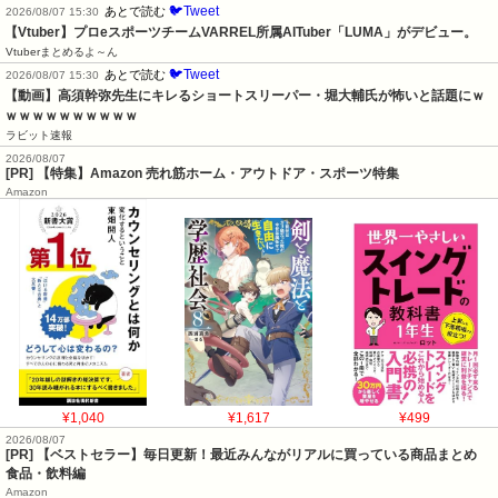
🐦Tweet
あとで読む
2026/08/07 15:30
【Vtuber】プロeスポーツチームVARREL所属AITuber「LUMA」がデビュー。
Vtuberまとめるよ～ん
🐦Tweet
あとで読む
2026/08/07 15:30
【動画】高須幹弥先生にキレるショートスリーパー・堀大輔氏が怖いと話題にｗ
ｗｗｗｗｗｗｗｗｗｗ
ラビット速報
2026/08/07
[PR] 【特集】Amazon 売れ筋ホーム・アウトドア・スポーツ特集
Amazon
¥1,040
¥1,617
¥499
2026/08/07
[PR] 【ベストセラー】毎日更新！最近みんながリアルに買っている商品まとめ
食品・飲料編
Amazon