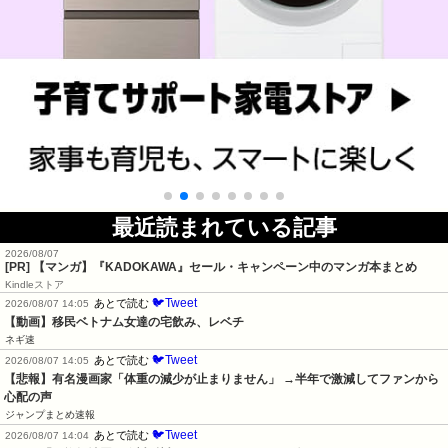
最近読まれている記事
2026/08/07
[PR] 【マンガ】『KADOKAWA』セール・キャンペーン中のマンガ本まとめ
Kindleストア
🐦Tweet
あとで読む
2026/08/07 14:05
【動画】移民ベトナム女達の宅飲み、レベチ
ネギ速
🐦Tweet
あとで読む
2026/08/07 14:05
【悲報】有名漫画家「体重の減少が止まりません」 →半年で激減してファンから
心配の声
ジャンプまとめ速報
🐦Tweet
あとで読む
2026/08/07 14:04