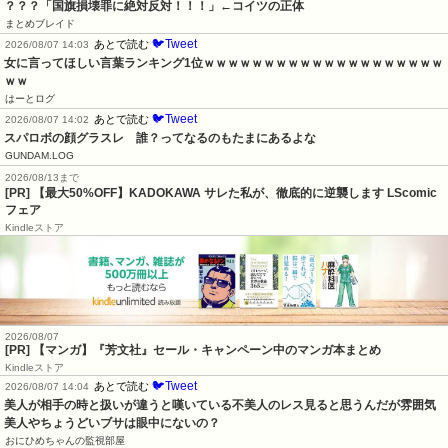
？？？「国旗損壊罪に絶対反対！！！」←コイツの正体
まとめブレイド
🐦Tweet
あとで読む
2026/08/07 14:03
女に言ってほしい言葉ランキング1位ｗｗｗｗｗｗｗｗｗｗｗｗｗｗｗｗｗｗｗｗ
ｗｗ
はーとログ
🐦Tweet
あとで読む
2026/08/07 14:02
スパロボの顔グラスレ　誰？ってなるのもたまにあるよな
GUNDAM.LOG
2026/08/13まで
[PR] 【最大50%OFF】KADOKAWA サレた私が、徹底的に逆襲します LScomic
フェア
Kindleストア
2026/08/07
[PR] 【マンガ】『芳文社』セール・キャンペーン中のマンガ本まとめ
Kindleストア
🐦Tweet
あとで読む
2026/08/07 14:04
美人が相手の時と扱いが違うと嘆いている不美人のレス見ると思うんだが雰囲気
美人やちょうどいブサは眼中にないの？
おにひめちゃんの監視部屋