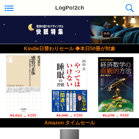
LogPo!2ch
Kindle日替わりセール ◆本日50冊が対象
¥1,012
→ ¥399
¥1,045
→ ¥399
¥1,276
→ ¥499
Amazon タイムセール