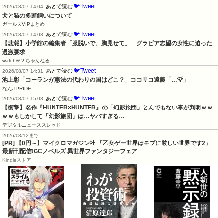
🐦Tweet
あとで読む
2026/08/07 14:04
犬と猫の多頭飼いについて
ガールズVIPまとめ
🐦Tweet
あとで読む
2026/08/07 14:03
【悲報】小学館の編集者「服脱いで、胸見せて」　グラビア志望の女性に迫った
過激要求
watch＠２ちゃんねる
🐦Tweet
あとで読む
2026/08/07 14:31
池上彰「コーランが憲法の代わりの国はどこ？」ココリコ遠藤「…💡」
なんJ PRIDE
🐦Tweet
あとで読む
2026/08/07 15:03
【衝撃】名作『HUNTER×HUNTER』の「幻影旅団」とんでもない事が判明ｗｗ
ｗｗもしかして「幻影旅団」は…ヤバすぎる…
デジタルニューススレッド
2026/08/12まで
[PR] 【0円～】マイクロマガジン社 「乙女ゲー世界はモブに厳しい世界です2」
最新刊配信!GCノベルズ 異世界ファンタジーフェア
Kindleストア