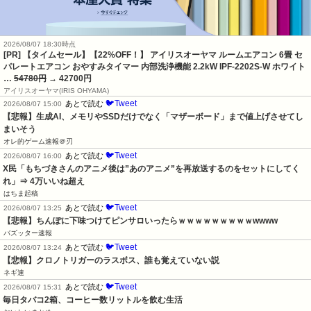
2026/08/07 18:30時点
[PR] 【タイムセール】【22%OFF！】 アイリスオーヤマ ルームエアコン 6畳 セ
パレートエアコン おやすみタイマー 内部洗浄機能 2.2kW IPF-2202S-W ホワイト
…
54780円
→ 42700円
アイリスオーヤマ(IRIS OHYAMA)
🐦Tweet
あとで読む
2026/08/07 15:00
【悲報】生成AI、メモリやSSDだけでなく「マザーボード」まで値上げさせてし
まいそう
オレ的ゲーム速報＠刃
🐦Tweet
あとで読む
2026/08/07 16:00
X民「もちづきさんのアニメ後は”あのアニメ”を再放送するのをセットにしてく
れ」⇒ 4万いいね超え
はちま起稿
🐦Tweet
あとで読む
2026/08/07 13:25
【悲報】ちんぽに下味つけてピンサロいったらｗｗｗｗｗｗｗｗｗwwww
バズッター速報
🐦Tweet
あとで読む
2026/08/07 13:24
【悲報】クロノトリガーのラスボス、誰も覚えていない説
ネギ速
🐦Tweet
あとで読む
2026/08/07 15:31
毎日タバコ2箱、コーヒー数リットルを飲む生活