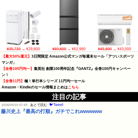
¥35,739
→ ¥29,800
¥69,800
→ ¥62,980
¥45,800
→ ¥43,000
【最大50%還元】
3日間限定 Amazon公式マンガ毎週末セール「アツいスポーツ
マンガ」
【全巻100円均一】
集英社 創業100周年記念『GANTZ』全巻100円キャンペー
ン！
【全巻11円】
極！単行本シリーズ 11円均一セール
Amazon・Kindleのセール情報まとめは
こちら
注目の記事
🐦Tweet
あとで読む
2026/05/10 07:45
藤川史上『最高の打順』ガチでこれwwwwww