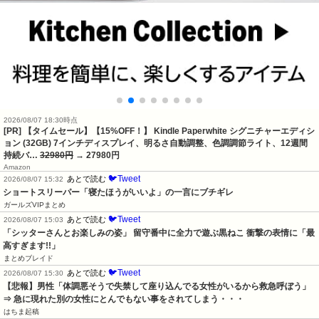
2026/08/07 18:30時点
[PR] 【タイムセール】【15%OFF！】 Kindle Paperwhite シグニチャーエディシ
ョン (32GB) 7インチディスプレイ、明るさ自動調整、色調調節ライト、12週間
持続バ…
32980円
→ 27980円
Amazon
🐦Tweet
あとで読む
2026/08/07 15:32
ショートスリーパー「寝たほうがいいよ」の一言にブチギレ
ガールズVIPまとめ
🐦Tweet
あとで読む
2026/08/07 15:03
「シッターさんとお楽しみの姿」 留守番中に全力で遊ぶ黒ねこ 衝撃の表情に「最
高すぎます!!」
まとめブレイド
🐦Tweet
あとで読む
2026/08/07 15:30
【悲報】男性「体調悪そうで失禁して座り込んでる女性がいるから救急呼ぼう」
⇒ 急に現れた別の女性にとんでもない事をされてしまう・・・
はちま起稿