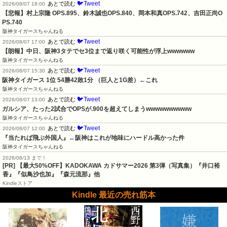
🐦Tweet
あとで読む
2026/08/07 18:00
【悲報】村上宗隆 OPS.895、鈴木誠也OPS.840、岡本和真OPS.742、吉田正尚O
PS.740
阪神タイガースちゃんねる
🐦Tweet
あとで読む
2026/08/07 17:00
【朗報】中日、阪神3タテでセ3位まで返り咲く可能性が浮上wwwwww
阪神タイガースちゃんねる
🐦Tweet
あとで読む
2026/08/07 15:30
阪神タイガース 1位 54勝42敗1分 （巨人と1G差）←これ
阪神タイガースちゃんねる
🐦Tweet
あとで読む
2026/08/07 13:00
ガルシア、たった2試合でOPSが.900を超えてしまうwwwwwwwwww
阪神タイガースちゃんねる
🐦Tweet
あとで読む
2026/08/07 12:00
『当たれば飛ぶ外国人』←阪神はこれが地味にハードル高かった件
阪神タイガースちゃんねる
2026/08/13 まで！
[PR]
【最大50%OFF】KADOKAWA カドサマー2026 第3弾（写真集）『井口裕
香』『似鳥沙也加』『森元流那』他
Kindleストア
Kindle 最近の売れ筋本