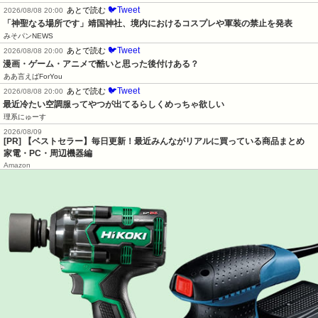
🐦Tweet
あとで読む
2026/08/08 20:00
「神聖なる場所です」靖国神社、境内におけるコスプレや軍装の禁止を発表
みそパンNEWS
🐦Tweet
あとで読む
2026/08/08 20:00
漫画・ゲーム・アニメで酷いと思った後付けある？
ああ言えばForYou
🐦Tweet
あとで読む
2026/08/08 20:00
最近冷たい空調服ってやつが出てるらしくめっちゃ欲しい
理系にゅーす
2026/08/09
[PR] 【ベストセラー】毎日更新！最近みんながリアルに買っている商品まとめ
家電・PC・周辺機器編
Amazon