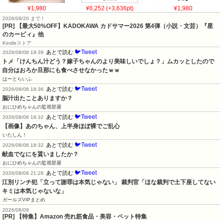
¥1,980
¥6,252 (+3,636pt)
¥1,980
2026/08/20 まで！
[PR]
【最大50%OFF】KADOKAWA カドサマー2026 第4弾（小説・文芸）『星
のカービィ』他
Kindleストア
🐦Tweet
あとで読む
2026/08/08 19:39
トメ「けんちん汁どう？嫁子ちゃんのより美味しいでしょ？」ムカッとしたので
自分はおろか旦那にも食べさせなかったｗｗ
はーとらいふ
🐦Tweet
あとで読む
2026/08/08 18:36
脳汁出たことありますか？
おにひめちゃんの監視部屋
🐦Tweet
あとで読む
2026/08/08 18:32
【画像】あのちゃん、上半身ほぼ裸でご乱心
いたしん！
🐦Tweet
あとで読む
2026/08/08 18:32
献血でなにを貰いましたか？
おにひめちゃんの監視部屋
🐦Tweet
あとで読む
2026/08/08 21:28
江別リンチ犯「立って謝罪は本気じゃない」 裁判官「ほな裁判で土下座してない
キミは本気じゃないな」
ガールズVIPまとめ
2026/08/09
[PR] 【特集】Amazon 売れ筋食品・美容・ペット特集