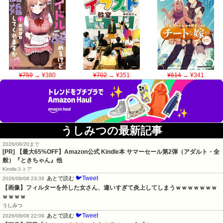
¥759
→ ¥380
¥702
→ ¥351
¥614
→ ¥341
うしみつの最新記事
2026/08/20まで
[PR]
【最大65%OFF】Amazon公式 Kindle本 サマーセール第2弾（アダルト・全
般）『ときちゃん』他
Kindleストア
🐦Tweet
あとで読む
2026/08/08 23:39
【画像】フィルターを外した女さん、違いすぎて炎上してしまうｗｗｗｗｗｗｗ
ｗｗｗｗ
うしみつ
🐦Tweet
あとで読む
2026/08/08 22:09