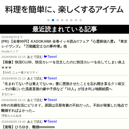
最近読まれている記事
2026/08/20まで
[PR]
【全巻99円】KADOKAWA 全巻イッキ読み!!フェア『心霊探偵八雲』『東京
レイヴンズ』『万能鑑定士Ｑの事件簿』他
Kindleストア
🐦Tweet
あとで読む
2026/08/08 22:15
【画像】快活CLUB、快活カレーを注文したのに快活カレーを出してしまい炎上
ｗｗｗ
【2ch】ニュー速クオリティ
🐦Tweet
あとで読む
2026/08/08 22:13
「生まれてない子は覚えてないw」妻に堕胎させたことを忘れ開き直るクソ叔父
→その場にいた流産直後の嫁や子供など『10人』が泣き叫ぶ地獄絵図へ
まなにゅ～
🐦Tweet
あとで読む
2026/08/08 22:12
6年の夫婦生活にピリオド。原因は旦那有責の不妊だった。不妊が発覚した地点で
離婚すればよかった...
浮気ちゃんねる
🐦Tweet
あとで読む
2026/08/08 19:40
【速報】ひろゆき、離婚wwwwww