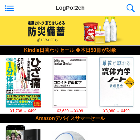
LogPo!2ch
Kindle日替わりセール ◆本日50冊が対象
¥1,738
→ ¥499
¥3,630
→ ¥499
¥3,080
→ ¥499
Amazonデバイスサマーセール