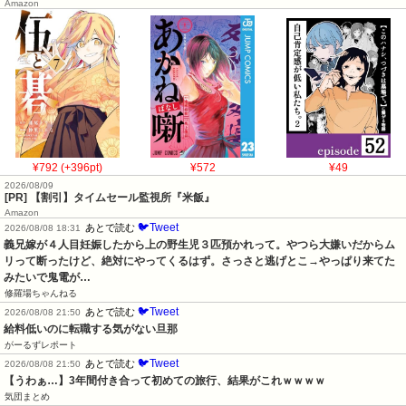
Amazon
¥792 (+396pt)
¥572
¥49
2026/08/09
[PR] 【割引】タイムセール監視所『米飯』
Amazon
🐦Tweet
あとで読む
2026/08/08 18:31
義兄嫁が４人目妊娠したから上の野生児３匹預かれって。やつら大嫌いだからム
リって断ったけど、絶対にやってくるはず。さっさと逃げとこ→やっぱり来てた
みたいで鬼電が…
修羅場ちゃんねる
🐦Tweet
あとで読む
2026/08/08 21:50
給料低いのに転職する気がない旦那
がーるずレポート
🐦Tweet
あとで読む
2026/08/08 21:50
【うわぁ…】3年間付き合って初めての旅行、結果がこれｗｗｗｗ
気団まとめ