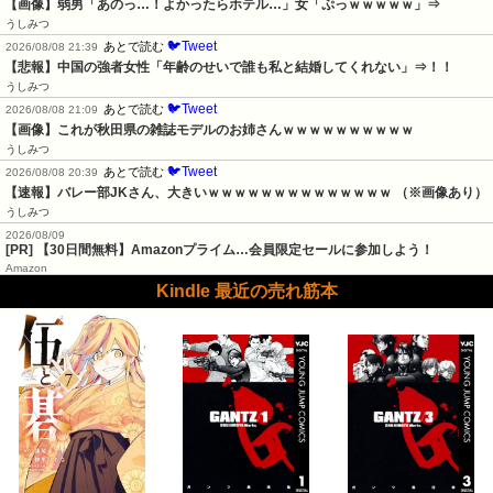
【画像】弱男「あのっ…！よかったらホテル…」女「ぷっｗｗｗｗｗ」⇒
うしみつ
🐦Tweet
あとで読む
2026/08/08 21:39
【悲報】中国の強者女性「年齢のせいで誰も私と結婚してくれない」⇒！！
うしみつ
🐦Tweet
あとで読む
2026/08/08 21:09
【画像】これが秋田県の雑誌モデルのお姉さんｗｗｗｗｗｗｗｗｗｗ
うしみつ
🐦Tweet
あとで読む
2026/08/08 20:39
【速報】バレー部JKさん、大きいｗｗｗｗｗｗｗｗｗｗｗｗｗｗ （※画像あり）
うしみつ
2026/08/09
[PR] 【30日間無料】Amazonプライム…会員限定セールに参加しよう！
Amazon
Kindle 最近の売れ筋本