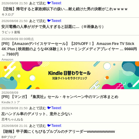
🐦Tweet
あとで読む
2026/08/08 21:50
【悲報】帰宅すると家政婦以下の扱い…耐え続けた男の決断がこれｗｗｗｗ
キスログ
🐦Tweet
あとで読む
2026/08/08 21:50
安川電機の人事がガチで美人すぎると話題に…（※画像あり）
ラビット速報
2026/08/09 00:00時点
[PR] 【Amazonデバイスサマーセール】【20%OFF！】 Amazon Fire TV Stick
4K Plus | 映画館のような4K体験 | ストリーミングメディアプレイヤー …
9980円
→ 7980円
Amazon
2026/08/09
[PR] 【マンガ】『集英社』セール・キャンペーン中のマンガ本まとめ
Kindleストア
🐦Tweet
あとで読む
2026/08/08 21:50
左ハンドル車のデメリット、意外と少ない
思考ちゃんねる
🐦Tweet
あとで読む
2026/08/08 21:31
【朗報】甲子園にくちびるプルプルのチアリーダーwwwwwwwwww
BIPブログ