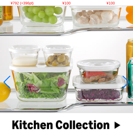
¥792 (+396pt)
¥100
¥100