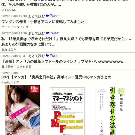
体、それを聞いた被爆3世の人が……
U-1 NEWS
🐦Tweet
あとで読む
2026/08/08 19:39
ワンダンス作者「手描きアニメに挑戦してみました」
ゴールデンタイムズ
🐦Tweet
あとで読む
2026/08/08 19:39
私「15年共働きで貯金それだけ？」義兄夫婦「でも新築を建てる予定だから」→
あまりの計画性のなさに驚いて…
鬼女はみた
🐦Tweet
あとで読む
2026/08/08 18:37
【画像】アメリカの最新ラブドールのラインナップがヤバいwwwwwwwww
異世界転生まとめ速報
2026/08/09
[PR] 【マンガ】『実業之日本社』高ポイント還元中のマンガまとめ
Kindleストア