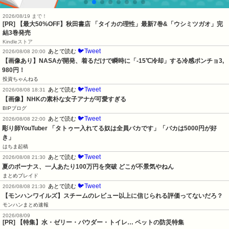
2026/08/19 まで！
[PR] 【最大50%OFF】秋田書店 「タイカの理性」最新7巻&「ウシミツガオ」完
結3巻発売
Kindleストア
🐦Tweet
あとで読む
2026/08/08 20:00
【画像あり】NASAが開発、着るだけで瞬時に「-15℃冷却」する冷感ポンチョ3,
980円！
投資ちゃんねる
🐦Tweet
あとで読む
2026/08/08 18:31
【画像】NHKの素朴な女子アナが可愛すぎる
BIPブログ
🐦Tweet
あとで読む
2026/08/08 22:00
彫り師YouTuber 「タトゥー入れてる奴は全員バカです」「バカは5000円が好
き」
はちま起稿
🐦Tweet
あとで読む
2026/08/08 21:30
夏のボーナス、一人あたり100万円を突破 どこが不景気やねん
まとめブレイド
🐦Tweet
あとで読む
2026/08/08 21:30
【モンハンワイルズ】スチームのレビュー以上に信じられる評価ってないだろ？
モンハンまとめ速報
2026/08/09
[PR] 【特集】水・ゼリー・パウダー・トイレ… ペットの防災特集