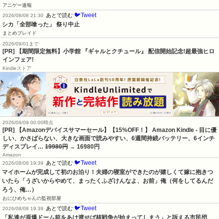
アニゲー速報
🐦Tweet
あとで読む
2026/08/08 21:30
シカ「全部喰った」 祭り中止
まとめブレイド
2026/09/01まで
[PR] 【期間限定無料】小学館 『ギャルとクチュール』 配信開始記念!超最強ヒロ
インフェア!
Kindleストア
2026/08/09 00:00時点
[PR] 【Amazonデバイスサマーセール】【15%OFF！】 Amazon Kindle - 目に優
しい、かさばらない、大きな画面で読みやすい、6週間持続バッテリー、6インチ
ディスプレイ…
19980円
→ 16980円
Amazon
🐦Tweet
あとで読む
2026/08/08 19:39
マイホームが完成して初のお泊り！夫婦の寝室ができたのが嬉しくて嫁に抱きつ
いたら「うざいからやめて、まったくふざけんなよ、お前」俺（何をしてるんだ
ろう、俺…）
おにひめちゃんの監視部屋
🐦Tweet
あとで読む
2026/08/08 19:39
「私達が原爆ドーム前をあけ渡せば核戦争が始まってしまう」と訴える市民団