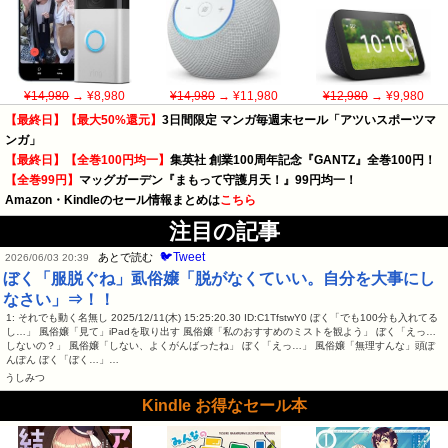
¥14,980
→ ¥8,980
¥14,980
→ ¥11,980
¥12,980
→ ¥9,980
【最終日】【最大50%還元】
3日間限定 マンガ毎週末セール「アツいスポーツマ
ンガ」
【最終日】【全巻100円均一】
集英社 創業100周年記念『GANTZ』全巻100円！
【全巻99円】
マッグガーデン『まもって守護月天！』99円均一！
Amazon・Kindleのセール情報まとめは
こちら
注目の記事
🐦Tweet
あとで読む
2026/06/03 20:39
ぼく「服脱ぐね」虱俗嬢「脱がなくていい。自分を大事にし
なさい」⇒！！
1: それでも動く名無し 2025/12/11(木) 15:25:20.30 ID:C1TfstwY0 ぼく「でも100分も入れてる
し…」 風俗嬢「見て」iPadを取り出す 風俗嬢「私のおすすめのミストを観よう」 ぼく「えっ…
しないの？」 風俗嬢「しない、よくがんばったね」 ぼく「えっ…」 風俗嬢「無理すんな」頭ぽ
んぽん ぼく「ぼく…」…
うしみつ
Kindle お得なセール本