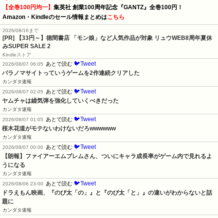
【全巻100円均一】
集英社 創業100周年記念『GANTZ』全巻100円！
Amazon・Kindleのセール情報まとめは
こちら
2026/08/16まで
[PR]
【33円～】徳間書店 「モン娘」など人気作品が対象 リュウWEB8周年夏休
みSUPER SALE 2
Kindleストア
🐦Tweet
あとで読む
2026/08/07 06:05
パラノマサイトっていうゲームを2作連続クリアした
カンダタ速報
🐦Tweet
あとで読む
2026/08/07 02:05
ヤムチャは繰気弾を強化していくべきだった
カンダタ速報
🐦Tweet
あとで読む
2026/08/07 01:05
桜木花道がモテないわけないだろwwwwww
カンダタ速報
🐦Tweet
あとで読む
2026/08/07 00:00
【朗報】ファイアーエムブレムさん、ついにキャラ成長率がゲーム内で見れるよ
うになる
カンダタ速報
🐦Tweet
あとで読む
2026/08/06 23:00
ドラえもん映画、『のび太「の」』と『のび太「と」』の違いがわからないと話
題に
カンダタ速報