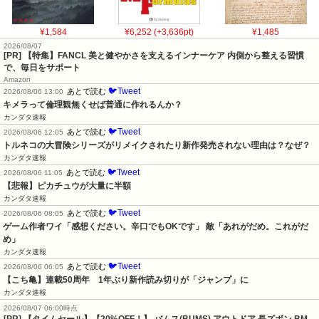
¥1,584
¥6,252 (+3,636pt)
¥1,485
2026/08/07
[PR] 【特集】FANCL 美と健やかさを支えるインナーケア 内側から整える習慣
で、毎日をサポート
Amazon
🐦Tweet
あとで読む
2026/08/06 13:00
キメラって倫理観無くせば普通に作れるんか？
カンダタ速報
🐦Tweet
あとで読む
2026/08/06 12:05
トルネコの大冒険シリーズがリメイクされたり新作発売されない理由は？なぜ？
カンダタ速報
🐦Tweet
あとで読む
2026/08/06 11:05
【悲報】ピカチュウが大量に半額
カンダタ速報
🐦Tweet
あとで読む
2026/08/06 08:05
ゲーム作者ワイ「感想ください。辛口でもOKです」 敵「あれがだめ。これがだ
め」
カンダタ速報
🐦Tweet
あとで読む
2026/08/06 06:05
【こち亀】連載50周年　1年ぶり新作読み切りが「ジャンプ」に
カンダタ速報
2026/08/07 06:00時点