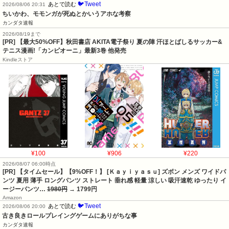
🐦Tweet
あとで読む
2026/08/06 20:31
ちいかわ、モモンガが死ぬとかいうアホな考察
カンダタ速報
2026/08/19まで
[PR] 【最大50%OFF】秋田書店 AKITA電子祭り 夏の陣 汗ほとばしるサッカー&
テニス漫画!「カンピオーニ」最新3巻 他発売
Kindleストア
¥100
¥906
¥220
2026/08/07 06:00時点
[PR] 【タイムセール】【9%OFF！】 [Ｋａｙｉｙａｓｕ] ズボン メンズ ワイドパ
ンツ 夏用 薄手 ロングパンツ ストレート 垂れ感 軽量 涼しい 吸汗速乾 ゆったり イ
ージーパンツ…
1980円
→ 1799円
Amazon
🐦Tweet
あとで読む
2026/08/06 20:00
古き良きロールプレイングゲームにありがちな事
カンダタ速報