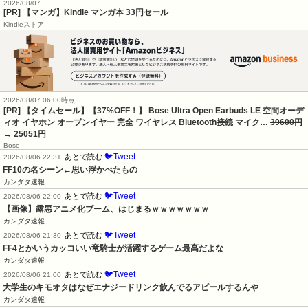
2026/08/07
[PR] 【マンガ】Kindle マンガ本 33円セール
Kindleストア
2026/08/07 06:00時点
[PR] 【タイムセール】【37%OFF！】 Bose Ultra Open Earbuds LE 空間オーデ
ィオ イヤホン オープンイヤー 完全 ワイヤレス Bluetooth接続 マイク…
39600円
→ 25051円
Bose
🐦Tweet
あとで読む
2026/08/06 22:31
FF10の名シーン←思い浮かべたもの
カンダタ速報
🐦Tweet
あとで読む
2026/08/06 22:00
【画像】露悪アニメ化ブーム、はじまるｗｗｗｗｗｗｗ
カンダタ速報
🐦Tweet
あとで読む
2026/08/06 21:30
FF4とかいうカッコいい竜騎士が活躍するゲーム最高だよな
カンダタ速報
🐦Tweet
あとで読む
2026/08/06 21:00
大学生のキモオタはなぜエナジードリンク飲んでるアピールするんや
カンダタ速報