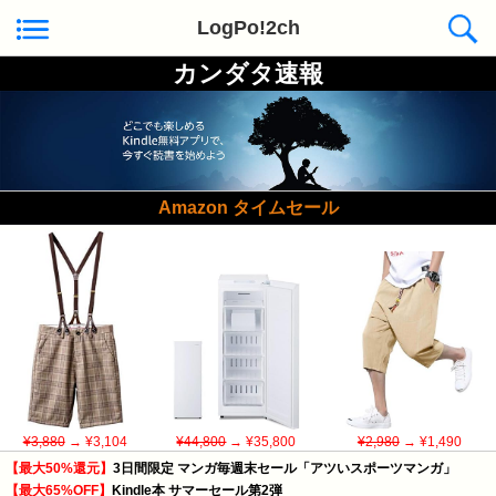
LogPo!2ch
カンダタ速報
Amazon タイムセール
¥3,880
→ ¥3,104
¥44,800
→ ¥35,800
¥2,980
→ ¥1,490
【最大50%還元】
3日間限定 マンガ毎週末セール「アツいスポーツマンガ」
【最大65%OFF】
Kindle本 サマーセール第2弾