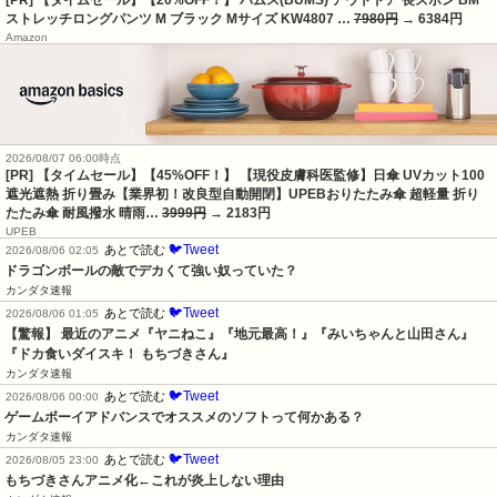
[PR] 【タイムセール】【20%OFF！】 バムス(BUMS) アウトドア 長ズボン BM
ストレッチロングパンツ M ブラック Mサイズ KW4807 …
7980円
→ 6384円
Amazon
2026/08/07 06:00時点
[PR] 【タイムセール】【45%OFF！】 【現役皮膚科医監修】日傘 UVカット100
遮光遮熱 折り畳み【業界初！改良型自動開閉】UPEBおりたたみ傘 超軽量 折り
たたみ傘 耐風撥水 晴雨…
3999円
→ 2183円
UPEB
🐦Tweet
あとで読む
2026/08/06 02:05
ドラゴンボールの敵でデカくて強い奴っていた？
カンダタ速報
🐦Tweet
あとで読む
2026/08/06 01:05
【驚報】 最近のアニメ『ヤニねこ』『地元最高！』『みいちゃんと山田さん』
『ドカ食いダイスキ！ もちづきさん』
カンダタ速報
🐦Tweet
あとで読む
2026/08/06 00:00
ゲームボーイアドバンスでオススメのソフトって何かある？
カンダタ速報
🐦Tweet
あとで読む
2026/08/05 23:00
もちづきさんアニメ化←これが炎上しない理由