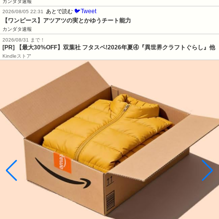
カンダタ速報
🐦Tweet
あとで読む
2026/08/05 22:31
【ワンピース】アツアツの実とかゆうチート能力
カンダタ速報
2026/08/31 まで！
[PR] 【最大30%OFF】双葉社 フタスペ!2026年夏④『異世界クラフトぐらし』他
Kindleストア