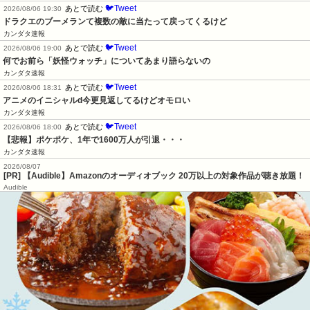
🐦Tweet
あとで読む
2026/08/06 19:30
ドラクエのブーメランて複数の敵に当たって戻ってくるけど
カンダタ速報
🐦Tweet
あとで読む
2026/08/06 19:00
何でお前ら「妖怪ウォッチ」についてあまり語らないの
カンダタ速報
🐦Tweet
あとで読む
2026/08/06 18:31
アニメのイニシャルd今更見返してるけどオモロい
カンダタ速報
🐦Tweet
あとで読む
2026/08/06 18:00
【悲報】ポケポケ、1年で1600万人が引退・・・
カンダタ速報
2026/08/07
[PR] 【Audible】Amazonのオーディオブック 20万以上の対象作品が聴き放題！
Audible