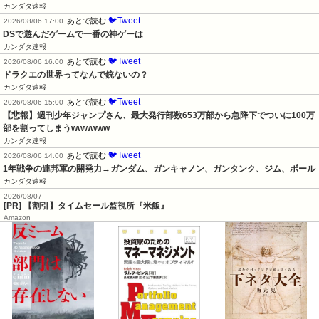
カンダタ速報
🐦Tweet
あとで読む
2026/08/06 17:00
DSで遊んだゲームで一番の神ゲーは
カンダタ速報
🐦Tweet
あとで読む
2026/08/06 16:00
ドラクエの世界ってなんで銃ないの？
カンダタ速報
🐦Tweet
あとで読む
2026/08/06 15:00
【悲報】週刊少年ジャンプさん、最大発行部数653万部から急降下でついに100万
部を割ってしまうwwwwww
カンダタ速報
🐦Tweet
あとで読む
2026/08/06 14:00
1年戦争の連邦軍の開発力→ガンダム、ガンキャノン、ガンタンク、ジム、ボール
カンダタ速報
2026/08/07
[PR] 【割引】タイムセール監視所『米飯』
Amazon