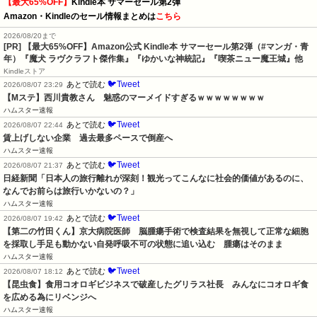
【最大65%OFF】
Kindle本 サマーセール第2弾
Amazon・Kindleのセール情報まとめは
こちら
2026/08/20まで
[PR]
【最大65%OFF】Amazon公式 Kindle本 サマーセール第2弾（#マンガ・青
年）『魔犬 ラヴクラフト傑作集』『ゆかいな神統記』『喫茶ニュー魔王城』他
Kindleストア
🐦Tweet
あとで読む
2026/08/07 23:29
【Mステ】西川貴教さん　魅惑のマーメイドすぎるｗｗｗｗｗｗｗｗ
ハムスター速報
🐦Tweet
あとで読む
2026/08/07 22:44
賃上げしない企業　過去最多ペースで倒産へ
ハムスター速報
🐦Tweet
あとで読む
2026/08/07 21:37
日経新聞「日本人の旅行離れが深刻！観光ってこんなに社会的価値があるのに、
なんでお前らは旅行いかないの？」
ハムスター速報
🐦Tweet
あとで読む
2026/08/07 19:42
【第二の竹田くん】京大病院医師　脳腫瘍手術で検査結果を無視して正常な細胞
を採取し手足も動かない自発呼吸不可の状態に追い込む　腫瘍はそのまま
ハムスター速報
🐦Tweet
あとで読む
2026/08/07 18:12
【昆虫食】食用コオロギビジネスで破産したグリラス社長　みんなにコオロギ食
を広める為にリベンジへ
ハムスター速報