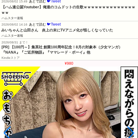
🐦Tweet
あとで読む
2026/08/02 15:49
【ハム速公認Youtuber】俺達のコムドットの生歌ｗｗｗｗｗｗｗｗｗｗｗｗｗｗ
ｗｗ
ハムスター速報
🐦Tweet
あとで読む
2026/08/02 14:16
みいちゃんと山田さん　炎上の末にTVアニメ化が怪しくなっていた
ハムスター速報
2026/08/31 まで！
[PR]
【100円～】集英社 創業100周年記念！8月の対象本（少女マンガ）
『NANA』『ご近所物語』『ママレード・ボーイ』他
Kindleストア
¥980