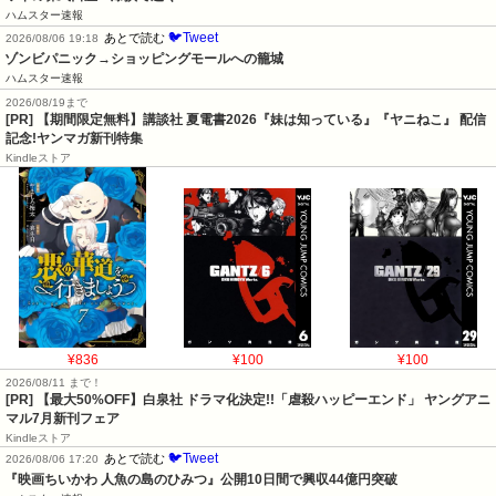
ハムスター速報
🐦Tweet
あとで読む
2026/08/06 19:18
ゾンビパニック→ショッピングモールへの籠城
ハムスター速報
2026/08/19まで
[PR] 【期間限定無料】講談社 夏電書2026『妹は知っている』『ヤニねこ』 配信
記念!ヤンマガ新刊特集
Kindleストア
¥836
¥100
¥100
2026/08/11 まで！
[PR] 【最大50%OFF】白泉社 ドラマ化決定!!「虐殺ハッピーエンド」 ヤングアニ
マル7月新刊フェア
Kindleストア
🐦Tweet
あとで読む
2026/08/06 17:20
『映画ちいかわ 人魚の島のひみつ』公開10日間で興収44億円突破