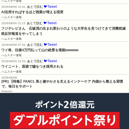
ハムスター速報
🐦Tweet
あとで読む
2026/08/06 12:41
AI活用すればするほど残業が増える現実
ハムスター速報
🐦Tweet
あとで読む
2026/08/06 11:15
フジテレビさん　石破茂の生まれ変わりのような大学生を見つけてきて消費税減
税反対報道をやってしまう
ハムスター速報
🐦Tweet
あとで読む
2026/08/06 07:54
ワイ将、往復4万円払って山の絶景を堪能wwwww
ハムスター速報
🐦Tweet
あとで読む
2026/08/05 22:04
ワイニート、面接で嘘をつき採用される
ハムスター速報
2026/08/08
[PR] 【特集】FANCL 美と健やかさを支えるインナーケア 内側から整える習慣
で、毎日をサポート
Amazon