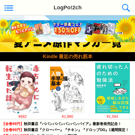
LogPo!2ch
ハムスター速報
Kindle 最近の売れ筋本
¥682
¥1,980
¥1,584
【全巻99円】
秋田書店『ババンババンバンバンパイア』最新巻発売記念！
【全巻99円】
秋田書店『クローバー』『チキン』『ドロップOG』1週間限定！