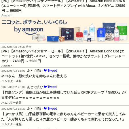
[PR] 【Amazonデバイスサマーセール】【23%OFF！】 Amazon Echo Show 5
(エコーショー5) 第3世代 - スマートディスプレイ with Alexa、2メガピ…
12980
円
→ 9980円
Amazon
2026/08/08 05:30時点
[PR] 【Amazonデバイスサマーセール】【20%OFF！】 Amazon Echo Dot (エ
コードット) 第5世代 - Alexa、センサー搭載、鮮やかなサウンド｜グレーシャー
ホワ…
7480円
→ 5980円
Amazon
🐦Tweet
あとで読む
2026/08/03 15:09
ネコさん　顔の洗い方を赤ちゃんに教える
ハムスター速報
🐦Tweet
あとで読む
2026/08/02 20:04
【竹島ソング】独島は我が領土を熱唱していた反日KPOPグループ『NMIXX』が
日本デビューｗｗｗｗｗｗｗｗｗｗｗ
ハムスター速報
🐦Tweet
あとで読む
2026/08/02 18:39
【ぶつかり男】山手線原宿駅の電車に赤ちゃんをベビーカーに乗せて突入してみ
た「人が降りたり乗ったりの度にベビーカー揉みくちゃで倒れそうになった！」
ハムスター速報