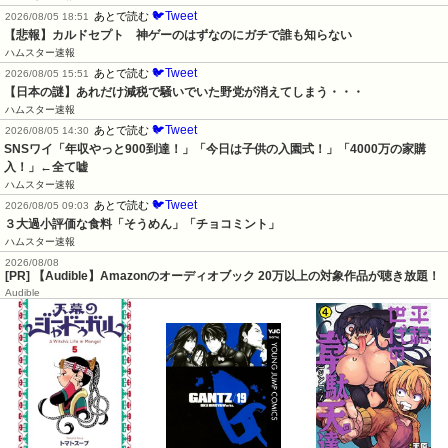
🐦Tweet
あとで読む
2026/08/05 18:51
【悲報】カルドセプト　神ゲーのはずなのにガチで誰も知らない
ハムスター速報
🐦Tweet
あとで読む
2026/08/05 15:51
【日本の謎】あれだけ減税で騒いでいた野党が消えてしまう・・・
ハムスター速報
🐦Tweet
あとで読む
2026/08/05 14:30
SNSワイ「年収やっと900到達！」「今日は子供の入園式！」「4000万の家購
入！」←全て嘘
ハムスター速報
🐦Tweet
あとで読む
2026/08/05 09:03
３大過小評価な食料「そうめん」「チョコミント」
ハムスター速報
2026/08/08
[PR] 【Audible】Amazonのオーディオブック 20万以上の対象作品が聴き放題！
Audible