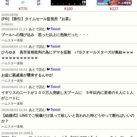
¥770
¥100
¥227
2026/08/08
[PR] 【割引】タイムセール監視所『お茶』
Amazon
🐦Tweet
あとで読む
2026/08/04 21:24
プールへの飛び込み　思った以上に危険だった・・・
ハムスター速報
🐦Tweet
あとで読む
2026/08/04 17:04
ひろゆき　高市首相批判の為にデマを拡散　パヨクオールスターズが集結ｗｗｗ
ｗｗｗｗｗｗｗｗｗｗ
ハムスター速報
🐦Tweet
あとで読む
2026/08/04 08:03
お盆に親戚達が襲来するんやが
ハムスター速報
🐦Tweet
あとで読む
2026/08/03 18:17
イギリスのニートが１００万人突破し大ブームに　５年以内に若者の６人に１人
がニートに
ハムスター速報
🐦Tweet
あとで読む
2026/08/03 16:34
【結婚式】LINEでご祝儀だけ送って欲しいと言われた時どうやって断ればいいの
か？
ハムスター速報
2026/08/08 05:30時点