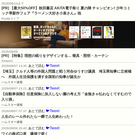
2026/08/14まで
[PR] 【最大50%OFF】秋田書店 AKITA電子祭り 夏の陣 チャンピオン! 少年コミ
ック準新作フェア『ラーメン大好き小泉さん』他
Kindleストア
2026/08/08
[PR] 【特集】理想の眠りをデザインする… 寝具・照明・カーテン
Amazon
🐦Tweet
あとで読む
2026/08/07 14:30
【埼玉】クルド人等の外国人問題と戦う河合ゆうすけ議員　埼玉県知事に立候補
へ　外国人生活保護を潰す全国初の知事が誕生か
ハムスター速報
🐦Tweet
あとで読む
2026/08/07 13:21
【自動車保険】任意保険に加入しない層の考え方「金無きゃ払わなくてすむので
入り損」
ハムスター速報
🐦Tweet
あとで読む
2026/08/07 07:37
人生のレール外れたら一瞬で人生終わった！
ハムスター速報
🐦Tweet
あとで読む
2026/08/06 20:42
ワイの株式口座　爆損で逝く