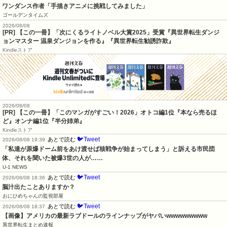
ワンダンス作者「手描きアニメに挑戦してみました」
ゴールデンタイムズ
2026/08/08
[PR] 【この一冊】「次にくるライトノベル大賞2025」受賞『異世界転生ダンジ
ョンマスター 温泉ダンジョンを作る』『異世界転生勧誘詐欺』
Kindleストア
2026/08/08
[PR] 【この一冊】「このマンガがすごい！2026」オトコ編1位『本なら売るほ
ど』オンナ編1位『半分姉弟』
Kindleストア
🐦Tweet
あとで読む
2026/08/08 19:39
「私達が原爆ドーム前をあけ渡せば核戦争が始まってしまう」と訴える市民団
体、それを聞いた被爆3世の人が……
U-1 NEWS
🐦Tweet
あとで読む
2026/08/08 18:36
脳汁出たことありますか？
おにひめちゃんの監視部屋
🐦Tweet
あとで読む
2026/08/08 18:37
【画像】アメリカの最新ラブドールのラインナップがヤバいwwwwwwwww
異世界転生まとめ速報