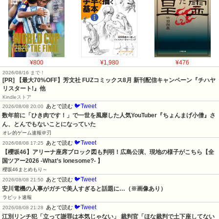
¥800
¥1,980
¥476
2026/08/16 まで！
[PR] 【最大70%OFF】芳文社 FUZコミックス8月 新刊配信キャンペーン『チハヤ
リスタート!』他
Kindleストア
🐦Tweet
あとで読む
2026/08/08 20:00
数年前に「ひき肉です！」で一世を風靡した人気YouTuber『ちょんまげ小僧』さ
ん、とんでもないことになっていた
オレ的ゲーム速報＠刃
🐦Tweet
あとで読む
2026/08/08 17:25
【櫻坂46】アリーナ座席ブロック図も判明！広島公演、現地の様子がこちら【全
国ツアー2026 -What’s lonesome?- 】
櫻坂46まとめもり～
🐦Tweet
あとで読む
2026/08/08 21:50
安川電機の人事がガチで美人すぎると話題に…（※画像あり）
ラビット速報
🐦Tweet
あとで読む
2026/08/08 21:28
江別リンチ犯「立って謝罪は本気じゃない」 裁判官「ほな裁判で土下座してない