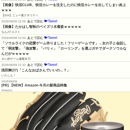
【画像】快活CLUB、快活カレーを注文したのに快活カレーを出してしまい炎上
ｗｗｗ
【2ch】ニュー速クオリティ
🐦Tweet
あとで読む
2026/08/08 22:06
【画像】たかはし智秋のペイズリ水着姿ｗｗｗｗｗ
なんJクエスト
🐦Tweet
あとで読む
2026/08/08 22:00
「ソウルライクの恋愛ゲーム作りました！フリーゲームです」→女の子と会話し
て「弱攻撃」「強攻撃」「パリィ」「ローリング」を選ぶガチでダークソウルな
んだがｗｗｗｗｗ
オレ的ゲーム速報＠刃
🐦Tweet
あとで読む
2026/08/08 21:32
浅田舞(37)「こんなおばさんでいいの…？」
いたしん！
2026/08/08
[PR] 【NEW】Amazon 今月の新商品特集
Amazon