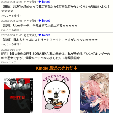
🐦Tweet
あとで読む
2026/08/08 22:25
【議論】旅系YouTuberって数万再生とか1万再生行かないくらいが面白いよな？
ｗｗｗｗ
わんこーる速報！
🐦Tweet
あとで読む
2026/08/08 22:05
【悲報】Uberチー牛、キモ過ぎて大炎上するｗｗｗｗｗ
わんこーる速報！
🐦Tweet
あとで読む
2026/08/08 21:45
【悲報】日本人キッズのストリートファイト、さすがにキツいｗｗｗｗ
わんこーる速報！
2026/08/16 まで！
[PR] 【最大50%OFF】SORAJIMA 私の幸せは、私が決める『シングルマザーの
転生悪女ですが、溺愛ルートつかみました!』3巻配信記念
Kindleストア
Kindle 最近の売れ筋本