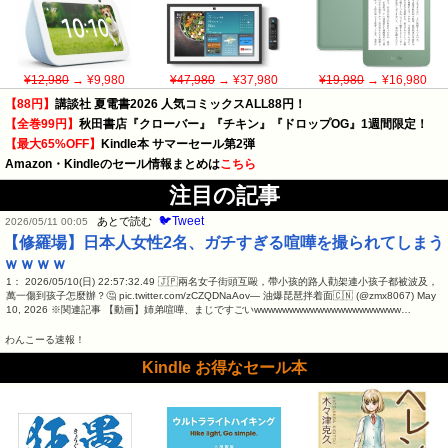
¥12,980
→ ¥9,980
¥47,980
→ ¥37,980
¥19,980
→ ¥16,980
【88円】
講談社 夏電書2026 人気コミックスALL88円！
【全巻99円】
秋田書店『クローバー』『チキン』『ドロップOG』1週間限定！
【最大65%OFF】
Kindle本 サマーセール第2弾
Amazon・Kindleのセール情報まとめは
こちら
注目の記事
🐦Tweet
あとで読む
2026/05/11 00:05
【修羅場】日本人女性2名、ガチすぎる喧嘩を撮られてしまう
ｗｗｗｗ
1： 2026/05/10(日) 22:57:32.49 🇯🇵兩名女子街頭互毆，帶小孩的路人勸架連小孩子都被波及，
萬一傷到孩子怎麼辦？🤔 pic.twitter.com/zCZQDNaAov— 油爆琵琶拌着面🇨🇳 (@zmx8067) May
10, 2026 ※関連記事 【動画】姉弟喧嘩、まじですごいwwwwwwwwwwwwwwwwwwwww…
わんこーる速報！
Kindle お得なセール本