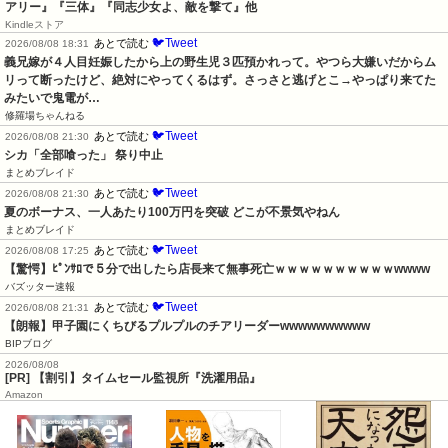
アリー』『三体』『同志少女よ、敵を撃て』他
Kindleストア
🐦Tweet
あとで読む
2026/08/08 18:31
義兄嫁が４人目妊娠したから上の野生児３匹預かれって。やつら大嫌いだからム
リって断ったけど、絶対にやってくるはず。さっさと逃げとこ→やっぱり来てた
みたいで鬼電が…
修羅場ちゃんねる
🐦Tweet
あとで読む
2026/08/08 21:30
シカ「全部喰った」 祭り中止
まとめブレイド
🐦Tweet
あとで読む
2026/08/08 21:30
夏のボーナス、一人あたり100万円を突破 どこが不景気やねん
まとめブレイド
🐦Tweet
あとで読む
2026/08/08 17:25
【驚愕】ﾋﾟﾝｻﾛで５分で出したら店長来て無事死亡ｗｗｗｗｗｗｗｗｗｗwwww
バズッター速報
🐦Tweet
あとで読む
2026/08/08 21:31
【朗報】甲子園にくちびるプルプルのチアリーダーwwwwwwwwww
BIPブログ
2026/08/08
[PR] 【割引】タイムセール監視所『洗濯用品』
Amazon