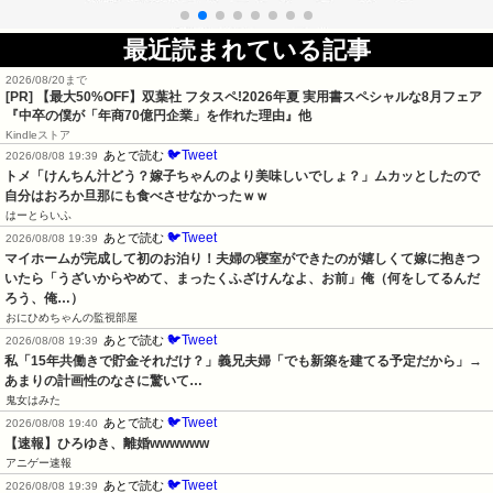
最近読まれている記事
2026/08/20まで
[PR]
【最大50%OFF】双葉社 フタスペ!2026年夏 実用書スペシャルな8月フェア
『中卒の僕が「年商70億円企業」を作れた理由』他
Kindleストア
🐦Tweet
あとで読む
2026/08/08 19:39
トメ「けんちん汁どう？嫁子ちゃんのより美味しいでしょ？」ムカッとしたので
自分はおろか旦那にも食べさせなかったｗｗ
はーとらいふ
🐦Tweet
あとで読む
2026/08/08 19:39
マイホームが完成して初のお泊り！夫婦の寝室ができたのが嬉しくて嫁に抱きつ
いたら「うざいからやめて、まったくふざけんなよ、お前」俺（何をしてるんだ
ろう、俺…）
おにひめちゃんの監視部屋
🐦Tweet
あとで読む
2026/08/08 19:39
私「15年共働きで貯金それだけ？」義兄夫婦「でも新築を建てる予定だから」→
あまりの計画性のなさに驚いて…
鬼女はみた
🐦Tweet
あとで読む
2026/08/08 19:40
【速報】ひろゆき、離婚wwwwww
アニゲー速報
🐦Tweet
あとで読む
2026/08/08 19:39