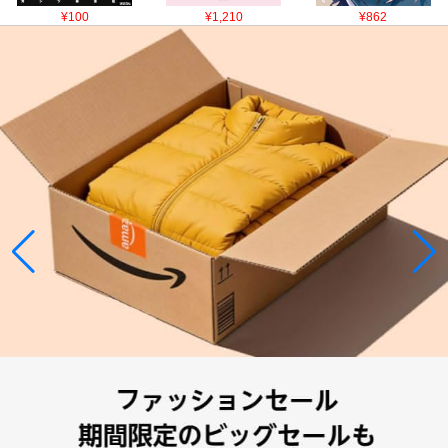
¥100
¥1,210
¥862