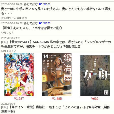
🐦Tweet
あとで読む
2026/08/08 18:00
妻と一緒に中学の卒アルを見ていた夫さん、妻にとんでもない秘密をバレて震え
る・・・
オレ的ゲーム速報＠刃
🐦Tweet
あとで読む
2026/08/08 18:32
【画像】あのちゃん、上半身ほぼ裸でご乱心
いたしん！
2026/08/16まで
[PR] 【最大50%OFF】SORAJIMA 私の幸せは、私が決める『シングルマザーの
転生悪女ですが、溺愛ルートつかみました!』3巻配信記念
Kindleストア
¥1,287
¥1,485
¥639
2026/08/08
[PR]
【高ポイント還元】講談社 一色まこと『ピアノの森』ほぼ全巻対象（開催
期間不明）