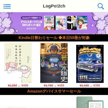
LogPo!2ch
Kindle日替わりセール ◆本日50冊が対象
¥1,650
→ ¥499
¥1,760
→ ¥499
¥1,430
→ ¥399
Amazonデバイスサマーセール