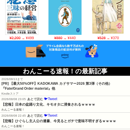
¥2,200
→ ¥499
¥880
→ ¥440
¥528
→ ¥370
わんこーる速報！の最新記事
2026/08/13まで
[PR]
【最大50%OFF】KADOKAWA カドサマー2026 第3弾（その他）
『Fate/Grand Order material』他
Kindleストア
🐦Tweet
あとで読む
2026/08/08 23:05
【悲報】日本の盆踊り文化、キモオタに浸食されるｗｗｗｗ
わんこーる速報！
🐦Tweet
あとで読む
2026/08/08 22:45
【悲報】ひぐらし主人公の遺書、今見るとガチで意味不明すぎるｗｗｗｗ
わんこーる速報！