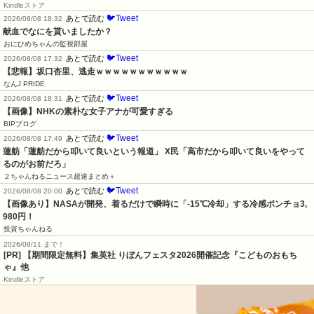
Kindleストア
🐦Tweet
あとで読む
2026/08/08 18:32
献血でなにを貰いましたか？
おにひめちゃんの監視部屋
🐦Tweet
あとで読む
2026/08/08 17:32
【悲報】坂口杏里、逃走ｗｗｗｗｗｗｗｗｗｗｗ
なんJ PRIDE
🐦Tweet
あとで読む
2026/08/08 18:31
【画像】NHKの素朴な女子アナが可愛すぎる
BIPブログ
🐦Tweet
あとで読む
2026/08/08 17:49
蓮舫「蓮舫だから叩いて良いという報道」 X民「高市だから叩いて良いをやって
るのがお前だろ」
２ちゃんねるニュース超速まとめ＋
🐦Tweet
あとで読む
2026/08/08 20:00
【画像あり】NASAが開発、着るだけで瞬時に「-15℃冷却」する冷感ポンチョ3,
980円！
投資ちゃんねる
2026/08/11 まで！
[PR] 【期間限定無料】集英社 りぼんフェスタ2026開催記念『こどものおもち
ゃ』他
Kindleストア