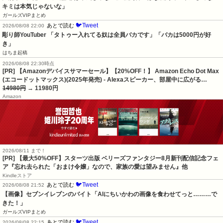
キミは本気じゃないな」
ガールズVIPまとめ
🐦Tweet
あとで読む
2026/08/08 22:00
彫り師YouTuber 「タトゥー入れてる奴は全員バカです」「バカは5000円が好
き」
はちま起稿
2026/08/08 22:30時点
[PR] 【Amazonデバイスサマーセール】【20%OFF！】 Amazon Echo Dot Max
(エコードットマックス)(2025年発売) - Alexaスピーカー、部屋中に広がる…
14980円
→ 11980円
Amazon
2026/08/11 まで！
[PR] 【最大50%OFF】スターツ出版 ベリーズファンタジー8月新刊配信記念フェ
ア『忘れ去られた「おまけ令嬢」なので、家族の愛は望みません』他
Kindleストア
🐦Tweet
あとで読む
2026/08/08 21:52
【画像】セブンイレブンのバイト「AIにちいかわの画像を食わせてっと………で
きた！」
ガールズVIPまとめ
🐦Tweet
あとで読む
2026/08/08 22:15