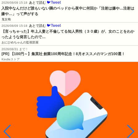
🐦Tweet
あとで読む
2026/08/09 15:18
入院中なんだけど誰もいない隣のベッドから夜中に何回か「注射は嫌や…注射は
嫌や…」って声がする
鬼女梅
🐦Tweet
あとで読む
2026/08/09 15:18
【言っちゃった】年上人妻と不倫してる知人男性（３０歳）が、女のことをわか
ったような発言したので…
おにひめちゃんの監視部屋
2026/08/31 まで！
[PR]
【100円～】集英社 創業100周年記念！8月オススメのマンガ100選！
Kindleストア