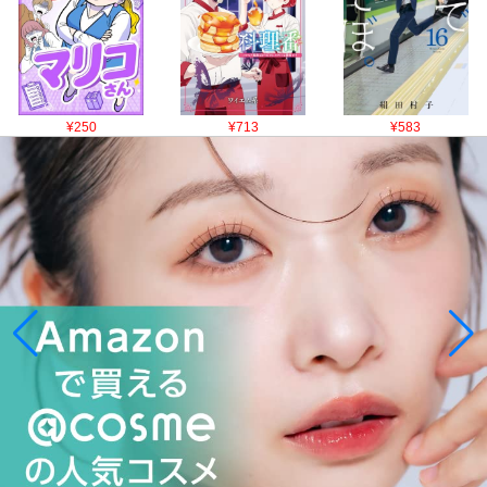
¥250
¥713
¥583