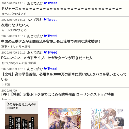
🐦Tweet
あとで読む
2026/08/09 17:14
ドジャースｗｗｗｗｗｗｗｗｗｗｗｗｗｗｗｗｗｗｗｗｗｗｗｗｗｗｗｗｗｗ
ガールズVIPまとめ
🐦Tweet
あとで読む
2026/08/09 16:11
友達になりたい人
ガールズVIPまとめ
🐦Tweet
あとで読む
2026/08/09 15:19
中国の三峡ダムが全開放流を実施…長江流域で深刻な洪水被害！
軍事・ミリタリー速報
🐦Tweet
あとで読む
2026/08/09 15:19
PCエンジン、メガドライブ、セガサターンが好きだった人
おにひめちゃんの監視部屋
🐦Tweet
あとで読む
2026/08/09 15:18
【悲報】高市早苗首相、公用車を3000万の新車に買い換えタバコを吸いまくって
いた
ネギ速
2026/08/09
[PR] 【特集】定期おトク便ではじめる防災備蓄 ローリングストック特集
Amazon