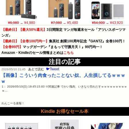
¥6,980
→ ¥4,980
¥7,980
→ ¥5,480
¥54,900
→ ¥43,920
【最終日】【最大50%還元】
3日間限定 マンガ毎週末セール「アツいスポーツマ
ンガ」
【最終日】【全巻100円均一】
集英社 創業100周年記念『GANTZ』全巻100円！
【全巻99円】
マッグガーデン『まもって守護月天！』99円均一！
Amazon・Kindleのセール情報まとめは
こちら
注目の記事
🐦Tweet
あとで読む
2026/05/10 21:45
【画像】こういう肉食ったことない奴、人生損してるｗｗｗ
ｗ
1： 2026/05/10(日) 19:45:15.83 ※関連記事 でかい塊肉、いきなり売れだすｗｗｗｗｗｗｗｗｗ
ｗ…
わんこーる速報！
Kindle お得なセール本