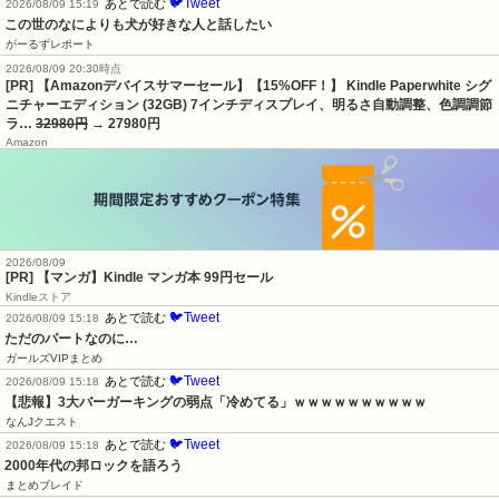
🐦Tweet
あとで読む
2026/08/09 15:19
この世のなによりも犬が好きな人と話したい
がーるずレポート
2026/08/09 20:30時点
[PR] 【Amazonデバイスサマーセール】【15%OFF！】 Kindle Paperwhite シグ
ニチャーエディション (32GB) 7インチディスプレイ、明るさ自動調整、色調調節
ラ…
32980円
→ 27980円
Amazon
2026/08/09
[PR] 【マンガ】Kindle マンガ本 99円セール
Kindleストア
🐦Tweet
あとで読む
2026/08/09 15:18
ただのパートなのに…
ガールズVIPまとめ
🐦Tweet
あとで読む
2026/08/09 15:18
【悲報】3大バーガーキングの弱点「冷めてる」ｗｗｗｗｗｗｗｗｗｗ
なんJクエスト
🐦Tweet
あとで読む
2026/08/09 15:18
2000年代の邦ロックを語ろう
まとめブレイド