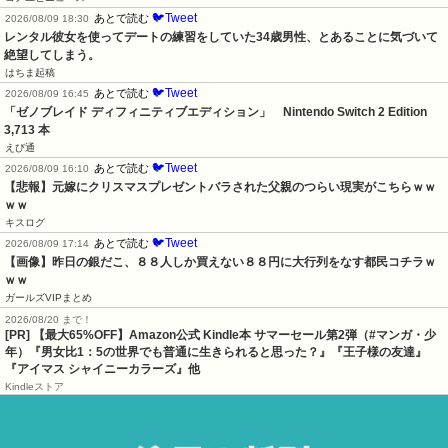
🐦Tweet
あとで読む
2026/08/09 18:30
レンタル彼女を使ってデートの練習をしていた34歳男性、とあることに気づいて
絶望してしまう。
はちま起稿
🐦Tweet
あとで読む
2026/08/09 16:45
「ゼノブレイド ディフィニティブエディション」　Nintendo Switch 2 Edition　
3,713 本
えび通
🐦Tweet
あとで読む
2026/08/09 16:10
【悲報】元嫁にクリスマスプレゼントバラされた父親のつらい現実がこちらｗｗ
ｗｗ
キスログ
🐦Tweet
あとで読む
2026/08/09 17:14
【画像】昨日の銀だこ、８８人しか買えない８８円に大行列をなす都民コチラｗ
ｗｗ
ガールズVIPまとめ
2026/08/20 まで！
[PR]
【最大65%OFF】Amazon公式 Kindle本 サマーセール第2弾（#マンガ・少
年）『男女比1：5の世界でも普通に生きられると思った？』『王子様の友達』
『アイマス シャイニーカラーズ』他
Kindleストア