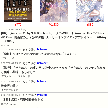
¥770
¥1,430
¥880
2026/08/09 20:30時点
[PR] 【Amazonデバイスサマーセール】【20%OFF！】 Amazon Fire TV Stick
4K Plus | 映画館のような4K体験 | ストリーミングメディアプレイヤー …
9980円
→ 7980円
Amazon
🐦Tweet
あとで読む
2026/08/09 15:14
【悲報】折りたたみスマホ買ったのに届かない(´；ω；｀)
ガジェット2ch
🐦Tweet
あとで読む
2026/08/09 15:13
【驚愕】「そうめん」の凄い事に気付いたｗｗｗｗ「そうめん」のつゆに入れる
と美味い薬味…もしかして…
デジタルニューススレッド
🐦Tweet
あとで読む
2026/08/09 15:18
飲食店の賄い
まとめブレイド
🐦Tweet
あとで読む
2026/08/09 15:18
【8月】恋話・恋愛相談総合トピ
はーとらいふ