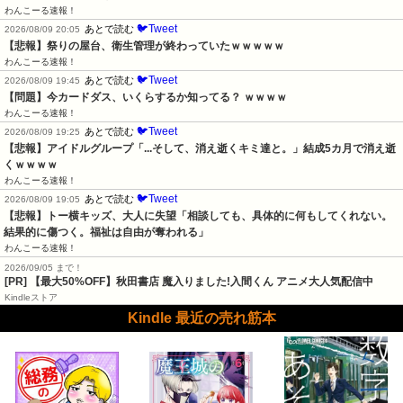
わんこーる速報！
🐦Tweet
あとで読む
2026/08/09 20:05
【悲報】祭りの屋台、衛生管理が終わっていたｗｗｗｗｗ
わんこーる速報！
🐦Tweet
あとで読む
2026/08/09 19:45
【問題】今カードダス、いくらするか知ってる？ ｗｗｗｗ
わんこーる速報！
🐦Tweet
あとで読む
2026/08/09 19:25
【悲報】アイドルグループ「...そして、消え逝くキミ達と。」結成5カ月で消え逝
くｗｗｗｗ
わんこーる速報！
🐦Tweet
あとで読む
2026/08/09 19:05
【悲報】トー横キッズ、大人に失望「相談しても、具体的に何もしてくれない。
結果的に傷つく。福祉は自由が奪われる」
わんこーる速報！
2026/09/05 まで！
[PR] 【最大50%OFF】秋田書店 魔入りました!入間くん アニメ大人気配信中
Kindleストア
Kindle 最近の売れ筋本