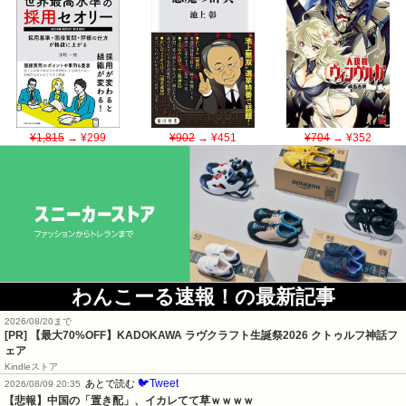
¥1,815
→ ¥299
¥902
→ ¥451
¥704
→ ¥352
わんこーる速報！の最新記事
2026/08/20まで
[PR]
【最大70%OFF】KADOKAWA ラヴクラフト生誕祭2026 クトゥルフ神話フ
ェア
Kindleストア
🐦Tweet
あとで読む
2026/08/09 20:35
【悲報】中国の「置き配」、イカレてて草ｗｗｗｗ