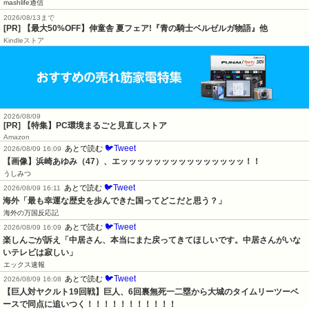
mashlife通信
2026/08/13まで
[PR] 【最大50%OFF】伸童舎 夏フェア!『青の騎士ベルゼルガ物語』他
Kindleストア
2026/08/09
[PR] 【特集】PC環境まるごと見直しストア
Amazon
🐦Tweet
あとで読む
2026/08/09 16:09
【画像】浜崎あゆみ（47）、エッッッッッッッッッッッッッッッ！！
うしみつ
🐦Tweet
あとで読む
2026/08/09 16:11
海外「最も幸運な歴史を歩んできた国ってどこだと思う？」
海外の万国反応記
🐦Tweet
あとで読む
2026/08/09 16:09
楽しんごが訴え「中居さん、本当にまた戻ってきてほしいです。中居さんがいな
いテレビは寂しい」
エックス速報
🐦Tweet
あとで読む
2026/08/09 16:08
【巨人対ヤクルト19回戦】巨人、6回裏無死一二塁から大城のタイムリーツーベ
ースで同点に追いつく！！！！！！！！！！！