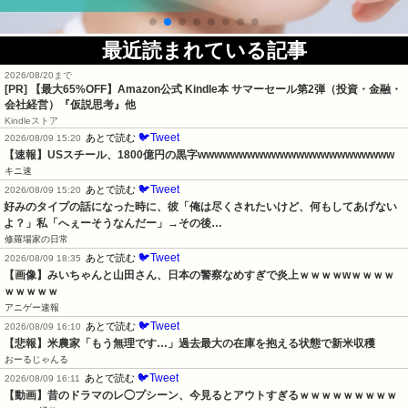
最近読まれている記事
2026/08/20まで
[PR]
【最大65%OFF】Amazon公式 Kindle本 サマーセール第2弾（投資・金融・
会社経営）『仮説思考』他
Kindleストア
🐦Tweet
あとで読む
2026/08/09 15:20
【速報】USスチール、1800億円の黒字wwwwwwwwwwwwwwwwwwwwwwww
キニ速
🐦Tweet
あとで読む
2026/08/09 15:20
好みのタイプの話になった時に、彼「俺は尽くされたいけど、何もしてあげない
よ？」私「へぇーそうなんだー」→その後…
修羅場家の日常
🐦Tweet
あとで読む
2026/08/09 18:35
【画像】みいちゃんと山田さん、日本の警察なめすぎで炎上ｗｗｗｗwｗｗｗｗ
ｗｗｗｗｗ
アニゲー速報
🐦Tweet
あとで読む
2026/08/09 16:10
【悲報】米農家「もう無理です…」過去最大の在庫を抱える状態で新米収穫
おーるじゃんる
🐦Tweet
あとで読む
2026/08/09 16:11
【動画】昔のドラマのレ◯プシーン、今見るとアウトすぎるｗｗｗｗｗｗｗｗｗ