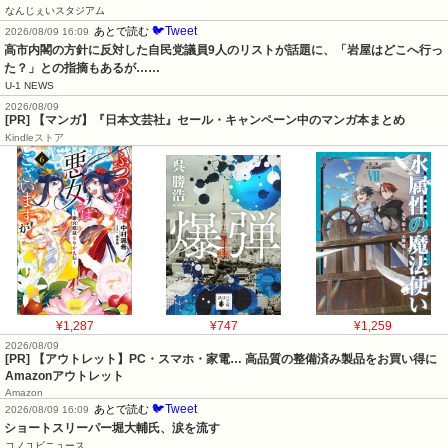
なんじぇいスタジアム
🐦Tweet
あとで読む
2026/08/09 16:09
高市内閣の方針に反対した自民党議員9人のリストが話題に、「岩屋はどこへ行っ
た？」との指摘もあるが……
U-1 NEWS
2026/08/09
[PR] 【マンガ】『日本文芸社』セール・キャンペーン中のマンガ本まとめ
Kindleストア
¥1,287
¥747
¥1,259
2026/08/09
[PR] 【アウトレット】PC・スマホ・家電… 高品質の整備済み製品をお買い得に
Amazonアウトレット
Amazon
🐦Tweet
あとで読む
2026/08/09 16:09
ショートスリーパー堀大輔氏、涙を流す
コノユビニュース