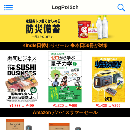
LogPo!2ch
Kindle日替わりセール ◆本日50冊が対象
¥1,738
→ ¥499
¥1,320
→ ¥499
¥1,430
→ ¥299
Amazonデバイスサマーセール