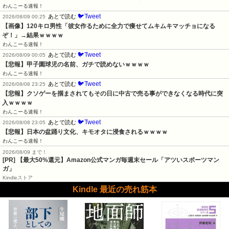
わんこーる速報！
🐦Tweet
あとで読む
2026/08/09 00:25
【画像】120キロ男性「彼女作るために全力で痩せてムキムキマッチョになる
ぞ！」→結果ｗｗｗｗ
わんこーる速報！
🐦Tweet
あとで読む
2026/08/09 00:05
【悲報】甲子園球児の名前、ガチで読めないｗｗｗｗ
わんこーる速報！
🐦Tweet
あとで読む
2026/08/08 23:25
【悲報】クソゲーを掴まされてもその日に中古で売る事ができなくなる時代に突
入ｗｗｗｗ
わんこーる速報！
🐦Tweet
あとで読む
2026/08/08 23:05
【悲報】日本の盆踊り文化、キモオタに浸食されるｗｗｗｗ
わんこーる速報！
2026/08/09 まで！
[PR]
【最大50%還元】Amazon公式マンガ毎週末セール「アツいスポーツマン
ガ」
Kindleストア
Kindle 最近の売れ筋本