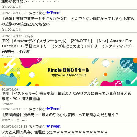
連絡が取れない・・・・・・・・・
なんJクエスト
🐦Tweet
あとで読む
2026/08/09 00:06
【画像】整形で世界一を手に入れた女性、とんでもない顔になってしまう お前ら
の想像の50倍はとんでもない
なんJクエスト
2026/08/09 04:30時点
[PR] 【Amazonデバイスサマーセール】【29%OFF！】 【New】Amazon Fire
TV Stick HD | 手軽にストリーミングをはじめよう | ストリーミングメディアプ…
6980円
→ 4980円
Amazon
2026/08/09
[PR] 【ベストセラー】毎日更新！最近みんながリアルに買っている商品まとめ
家電・PC・周辺機器編
Amazon
🐦Tweet
あとで読む
2026/08/09 00:07
【徹底議論】漫画史上「最大のやらかし展開」って結局なんだと思う？
哲学ニュースnwk
🐦Tweet
あとで読む
2026/08/08 23:23
シカと人間の共存、無理だったｗｗｗｗｗｗｗｗｗｗｗｗｗｗｗ