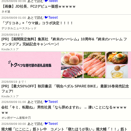
🐦Tweet
あとで読む
2026/08/09 00:06
【画像】JD社長、FC2デビュー疑惑ｗｗｗｗｗ
ネギ速
🐦Tweet
あとで読む
2026/08/09 01:00
「プリコネ」×「ウマ娘」コラボ決定！！！！
デジタルニューススレッド
2026/08/19まで
[PR] 【期間限定無料】集英社 『終末のハーレム』10周年&『終末のハーレム フ
ァンタジア』完結記念キャンペーン!
Kindleストア
2026/08/19 まで！
[PR] 【最大50%OFF】秋田書店 「弱虫ペダル SPARE BIKE」 最新16巻発売記念
フェア!
Kindleストア
🐦Tweet
あとで読む
2026/08/09 01:00
会社「キミ、転勤ね」 男性社員「なら辞めますわ」 → 凄いことになるｗｗｗｗ
ｗｗ
オレ的ゲーム速報＠刃
🐦Tweet
あとで読む
2026/08/09 00:00
堀大輔「にこにこ」筋トレ中　コメント「寝たほうが良い」堀大輔「！！」筋ト