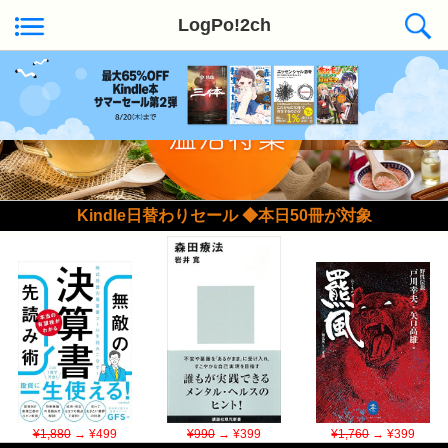
LogPo!2ch
Kindle日替わりセール ◆本日50冊が対象
¥1,880
→ ¥499
¥990
→ ¥399
¥1,760
→ ¥399