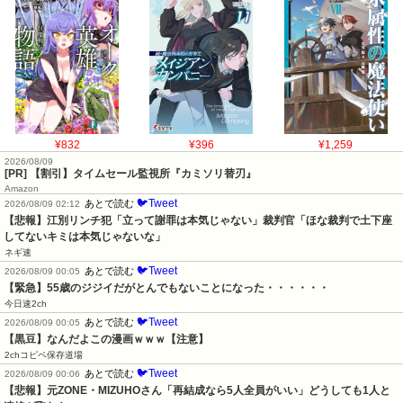
¥832
¥396
¥1,259
2026/08/09
[PR] 【割引】タイムセール監視所『カミソリ替刃』
Amazon
🐦Tweet
あとで読む
2026/08/09 02:12
【悲報】江別リンチ犯「立って謝罪は本気じゃない」裁判官「ほな裁判で土下座
してないキミは本気じゃないな」
ネギ速
🐦Tweet
あとで読む
2026/08/09 00:05
【緊急】55歳のジジイだがとんでもないことになった・・・・・・
今日速2ch
🐦Tweet
あとで読む
2026/08/09 00:05
【黒豆】なんだよこの漫画ｗｗｗ【注意】
2chコピペ保存道場
🐦Tweet
あとで読む
2026/08/09 00:06
【悲報】元ZONE・MIZUHOさん「再結成なら5人全員がいい」どうしても1人と