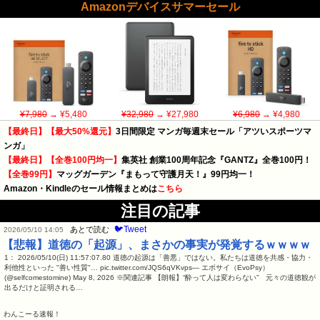
Amazonデバイスサマーセール
¥7,980
→ ¥5,480
¥32,980
→ ¥27,980
¥6,980
→ ¥4,980
【最終日】【最大50%還元】
3日間限定 マンガ毎週末セール「アツいスポーツマ
ンガ」
【最終日】【全巻100円均一】
集英社 創業100周年記念『GANTZ』全巻100円！
【全巻99円】
マッグガーデン『まもって守護月天！』99円均一！
Amazon・Kindleのセール情報まとめは
こちら
注目の記事
🐦Tweet
あとで読む
2026/05/10 14:05
【悲報】道徳の「起源」、まさかの事実が発覚するｗｗｗｗ
1： 2026/05/10(日) 11:57:07.80 道徳の起源は「善悪」ではない。私たちは道徳を共感・協力・
利他性といった "善い性質"… pic.twitter.com/JQS6qVKvps— エボサイ（EvoPsy）
(@selfcomestomine) May 8, 2026 ※関連記事 【朗報】“酔って人は変わらない” 元々の道徳観が
出るだけと証明される…
わんこーる速報！