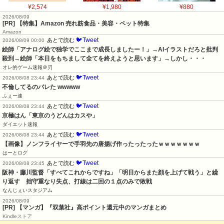
¥2,574
¥1,980
¥880
2026/08/09
[PR] 【特集】Amazon 売れ筋食品・美容・ペット特集
Amazon
🐦Tweet
あとで読む
2026/08/09 00:00
絵師「アナログ絵で独学でここまで成長しましたー！」→AIイラストだろと批判
殺到→絵師「本日をもちまして全てを終えようと思います」→しかし・・・
オレ的ゲーム速報＠刃
🐦Tweet
あとで読む
2026/08/08 23:44
不倫してるのバレた wwwww
ふぇー速
🐦Tweet
あとで読む
2026/08/08 23:44
京極はん「東京のうどんはカスや」
ダイエット速報
🐦Tweet
あとで読む
2026/08/08 23:44
【画像】ノンフライヤーで手羽先の唐揚げ作ったったったｗｗｗｗｗｗｗ
はーとログ
🐦Tweet
あとで読む
2026/08/08 23:45
阪神・藤川監督「すべてこれからですね」「明日からまた顔を上げて戦う」と繰
り返す　拙守重なり失点、打線は二回の１点のみで敗戦
なんじぇいスタジアム
2026/08/09
[PR] 【マンガ】『双葉社』高ポイント還元中のマンガまとめ
Kindleストア