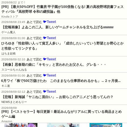
2026/08/22 まで！
[PR] 【最大50%OFF】竹書房 甲子園が100倍熱くなる! 夏の高校野球読書フェス
ティバル『高校野球 令和の継投論』他
Kindleストア
🐦Tweet
あとで読む
2026/08/08 23:45
【悲報画像】よゐこの二人、新しいゲームチャンネルを立ち上げるwwww
ゲーム魔人
🐦Tweet
あとで読む
2026/08/09 01:00
ひろゆき「性欲弱い人って貧乏人多い」「成功したいっていう野望とか野心とか
と性欲ってリンクする」
はちま起稿
🐦Tweet
あとで読む
2026/08/09 02:10
【画像】思春期の娘に「キモッ」と言われたお父さん、グレる・・・
スコールちゃんねる
🐦Tweet
あとで読む
2026/08/09 01:00
6月ワイ「株で500万儲けたわ　このままなら仕事辞めれるかも」→２ヶ月後...
キニ速
🐦Tweet
あとで読む
2026/08/09 02:12
【悲報】新海誠「ヤニねこ面白い」←お前らこのアニメどう思ってんの？
NEWSまとめもりー
2026/08/09
[PR] 【ベストセラー】毎日更新！最近みんながリアルに買っている商品まとめ
ゲーム編
Amazon