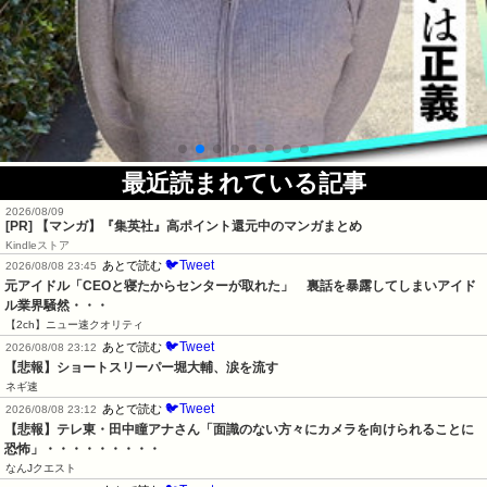
最近読まれている記事
2026/08/09
[PR] 【マンガ】『集英社』高ポイント還元中のマンガまとめ
Kindleストア
🐦Tweet
あとで読む
2026/08/08 23:45
元アイドル「CEOと寝たからセンターが取れた」　裏話を暴露してしまいアイド
ル業界騒然・・・
【2ch】ニュー速クオリティ
🐦Tweet
あとで読む
2026/08/08 23:12
【悲報】ショートスリーパー堀大輔、涙を流す
ネギ速
🐦Tweet
あとで読む
2026/08/08 23:12
【悲報】テレ東・田中瞳アナさん「面識のない方々にカメラを向けられることに
恐怖」・・・・・・・・・
なんJクエスト