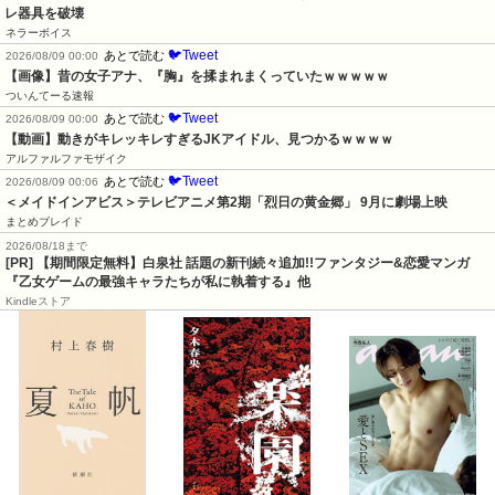
レ器具を破壊
ネラーボイス
🐦Tweet
あとで読む
2026/08/09 00:00
【画像】昔の女子アナ、『胸』を揉まれまくっていたｗｗｗｗｗ
ついんてーる速報
🐦Tweet
あとで読む
2026/08/09 00:00
【動画】動きがキレッキレすぎるJKアイドル、見つかるｗｗｗｗ
アルファルファモザイク
🐦Tweet
あとで読む
2026/08/09 00:06
＜メイドインアビス＞テレビアニメ第2期「烈日の黄金郷」 9月に劇場上映
まとめブレイド
2026/08/18まで
[PR] 【期間限定無料】白泉社 話題の新刊続々追加!!ファンタジー&恋愛マンガ
『乙女ゲームの最強キャラたちが私に執着する』他
Kindleストア