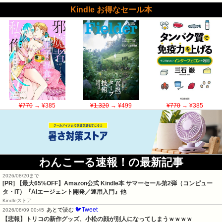
Kindle お得なセール本
¥770
→ ¥385
¥1,320
→ ¥499
¥770
→ ¥385
わんこーる速報！の最新記事
2026/08/20まで
[PR]
【最大65%OFF】Amazon公式 Kindle本 サマーセール第2弾（コンピュー
タ・IT）『AIエージェント開発／運用入門』他
Kindleストア
🐦Tweet
あとで読む
2026/08/09 00:45
【悲報】トリコの新作グッズ、小松の顔が別人になってしまうｗｗｗｗ