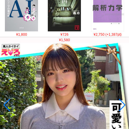
¥1,800
¥726
¥2,750 (+1,387pt)
¥1,580