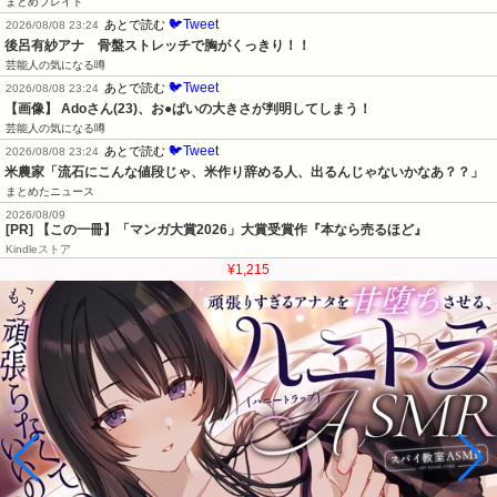
まとめブレイド
🐦Tweet
あとで読む
2026/08/08 23:24
後呂有紗アナ　骨盤ストレッチで胸がくっきり！！
芸能人の気になる噂
🐦Tweet
あとで読む
2026/08/08 23:24
【画像】 Adoさん(23)、お●ぱいの大きさが判明してしまう！
芸能人の気になる噂
🐦Tweet
あとで読む
2026/08/08 23:24
米農家「流石にこんな値段じゃ、米作り辞める人、出るんじゃないかなあ？？」
まとめたニュース
2026/08/09
[PR] 【この一冊】「マンガ大賞2026」大賞受賞作『本なら売るほど』
Kindleストア
¥1,215