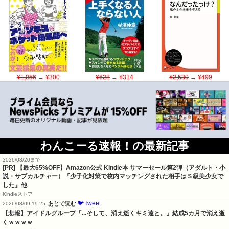
¥1,056
→ ¥300
¥628
→ ¥314
¥2,530
→ ¥499
わんこーる速報！の最新記事
2026/08/20まで
[PR]
【最大65%OFF】Amazon公式 Kindle本 サマーセール第2弾（アダルト・小
説・サブカルチャー）『少子化対策で校内マッチングされた相手はＳ級美少女で
した』他
Kindleストア
🐦Tweet
あとで読む
2026/08/09 19:25
【悲報】アイドルグループ「...そして、消え逝くキミ達と。」結成5カ月で消え逝
くｗｗｗｗ