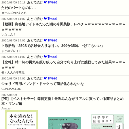
🐦Tweet
あとで読む
2026/08/09 15:18
ただのパートなのに…
ガールズVIPまとめ
🐦Tweet
あとで読む
2026/08/09 14:02
【動画】御当地アイドルだった頃の今田美桜、レベチｗｗｗｗｗｗｗｗｗｗｗｗ
ｗｗｗｗｗｗ
いたしん！
🐦Tweet
あとで読む
2026/08/09 14:02
上原浩治「250Sで名球会入りは甘い。300か350に上げてもいい」
まとめブレイド
🐦Tweet
あとで読む
2026/08/09 14:02
【悲報】精一杯の勇気を振り絞って自分で刈り上げに挑戦してみた結果ｗｗｗｗ
ｗｗｗｗ
働く大人の非常識
🐦Tweet
あとで読む
2026/08/09 14:02
ジェリド専用バウンド・ドックって商品化されないな
GUNDAM.LOG
2026/08/09
[PR] 【ベストセラー】毎日更新！最近みんながリアルに買っている商品まとめ
本・マンガ編
Amazon