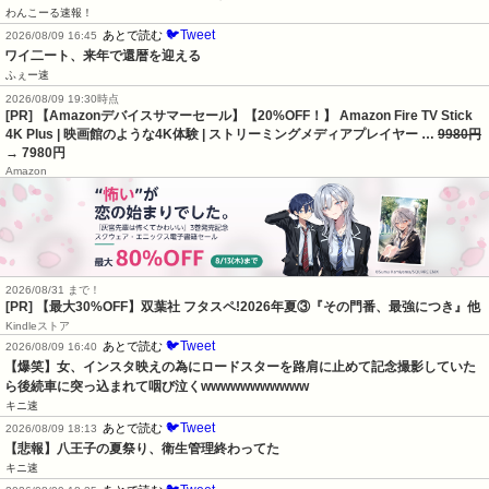
わんこーる速報！
🐦Tweet
あとで読む
2026/08/09 16:45
ワイ二ート、来年で還暦を迎える
ふぇー速
2026/08/09 19:30時点
[PR] 【Amazonデバイスサマーセール】【20%OFF！】 Amazon Fire TV Stick
4K Plus | 映画館のような4K体験 | ストリーミングメディアプレイヤー …
9980円
→ 7980円
Amazon
2026/08/31 まで！
[PR] 【最大30%OFF】双葉社 フタスペ!2026年夏③『その門番、最強につき』他
Kindleストア
🐦Tweet
あとで読む
2026/08/09 16:40
【爆笑】女、インスタ映えの為にロードスターを路肩に止めて記念撮影していた
ら後続車に突っ込まれて咽び泣くwwwwwwwwwww
キニ速
🐦Tweet
あとで読む
2026/08/09 18:13
【悲報】八王子の夏祭り、衛生管理終わってた
キニ速