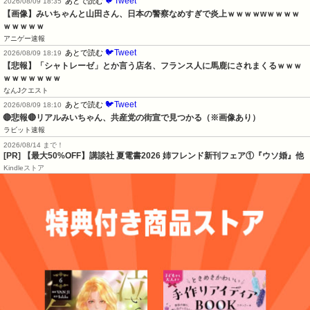
🐦Tweet
あとで読む
2026/08/09 18:35
【画像】みいちゃんと山田さん、日本の警察なめすぎで炎上ｗｗｗｗwｗｗｗｗ
ｗｗｗｗｗ
アニゲー速報
🐦Tweet
あとで読む
2026/08/09 18:19
【悲報】「シャトレーゼ」とか言う店名、フランス人に馬鹿にされまくるｗｗｗ
ｗｗｗｗｗｗｗ
なんJクエスト
🐦Tweet
あとで読む
2026/08/09 18:10
🔴悲報🔴リアルみいちゃん、共産党の街宣で見つかる（※画像あり）
ラビット速報
2026/08/14 まで！
[PR] 【最大50%OFF】講談社 夏電書2026 姉フレンド新刊フェア①『ウソ婚』他
Kindleストア