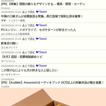
2026/08/09
[PR] 【特集】理想の眠りをデザインする… 寝具・照明・カーテン
Amazon
🐦Tweet
あとで読む
2026/08/09 15:19
中国の三峡ダムが全開放流を実施…長江流域で深刻な洪水被害！
軍事・ミリタリー速報
🐦Tweet
あとで読む
2026/08/09 15:19
PCエンジン、メガドライブ、セガサターンが好きだった人
おにひめちゃんの監視部屋
🐦Tweet
あとで読む
2026/08/09 15:18
飲食店の賄い
まとめブレイド
🐦Tweet
あとで読む
2026/08/09 15:18
【8月】恋話・恋愛相談総合トピ
はーとらいふ
🐦Tweet
あとで読む
2026/08/09 15:19
この世のなによりも犬が好きな人と話したい
がーるずレポート
2026/08/09
[PR] 【Audible】Amazonのオーディオブック 20万以上の対象作品が聴き放題！
Audible