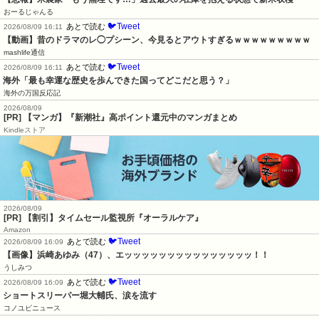
おーるじゃんる
🐦Tweet
あとで読む
2026/08/09 16:11
【動画】昔のドラマのレ◯プシーン、今見るとアウトすぎるｗｗｗｗｗｗｗｗｗ
mashlife通信
🐦Tweet
あとで読む
2026/08/09 16:11
海外「最も幸運な歴史を歩んできた国ってどこだと思う？」
海外の万国反応記
2026/08/09
[PR] 【マンガ】『新潮社』高ポイント還元中のマンガまとめ
Kindleストア
2026/08/09
[PR] 【割引】タイムセール監視所『オーラルケア』
Amazon
🐦Tweet
あとで読む
2026/08/09 16:09
【画像】浜崎あゆみ（47）、エッッッッッッッッッッッッッッッ！！
うしみつ
🐦Tweet
あとで読む
2026/08/09 16:09
ショートスリーパー堀大輔氏、涙を流す
コノユビニュース