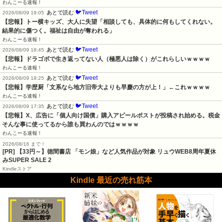
わんこーる速報！
🐦Tweet
あとで読む
2026/08/09 19:05
【悲報】トー横キッズ、大人に失望「相談しても、具体的に何もしてくれない。
結果的に傷つく。福祉は自由が奪われる」
わんこーる速報！
🐦Tweet
あとで読む
2026/08/09 18:45
【悲報】ドラゴボで生き返ってない人（極悪人は除く）がこれらしいｗｗｗｗ
わんこーる速報！
🐦Tweet
あとで読む
2026/08/09 18:25
【悲報】学歴厨「文系なら地方旧帝大よりも早慶の方が上！」←これｗｗｗｗ
わんこーる速報！
🐦Tweet
あとで読む
2026/08/09 17:35
【悲報】X、広告に「個人向け国債」購入アピールポストが投稿され始める。税金
そんな事に使ってるから誰も買わんのではｗｗｗｗ
わんこーる速報！
2026/08/16 まで！
[PR]
【33円～】徳間書店 「モン娘」など人気作品が対象 リュウWEB8周年夏休
みSUPER SALE 2
Kindleストア
Kindle 最近の売れ筋本