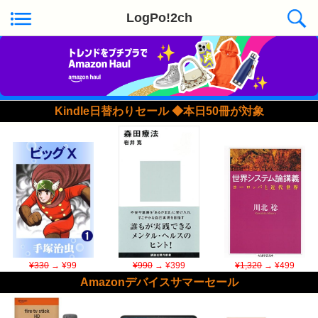
LogPo!2ch
Kindle日替わりセール ◆本日50冊が対象
¥330
→ ¥99
¥990
→ ¥399
¥1,320
→ ¥499
Amazonデバイスサマーセール