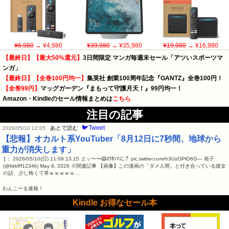
¥6,980
→ ¥4,980
¥39,980
→ ¥35,980
¥19,980
→ ¥16,980
【最終日】【最大50%還元】
3日間限定 マンガ毎週末セール「アツいスポーツマ
ンガ」
【最終日】【全巻100円均一】
集英社 創業100周年記念『GANTZ』全巻100円！
【全巻99円】
マッグガーデン『まもって守護月天！』99円均一！
Amazon・Kindleのセール情報まとめは
こちら
注目の記事
🐦Tweet
あとで読む
2026/05/10 12:05
【悲報】オカルト系YouTuber「8月12日に7秒間、地球から
重力が消失します」
1： 2026/05/10(日) 11:09:13.15 エッ〜〜😱ｺﾜﾎﾝﾏに？ pic.twitter.com/h3UzOPlO6G— 裕子
(@kkkfff1234k) May 8, 2026 ※関連記事 【画像】この漫画の「ダメ人間」と付き合っている彼女
の話、少し怖くて草ｗｗｗｗｗ…
わんこーる速報！
Kindle お得なセール本