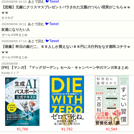
🐦Tweet
あとで読む
2026/08/09 16:10
【悲報】元嫁にクリスマスプレゼントバラされた父親のつらい現実がこちらｗｗ
ｗｗ
キスログ
🐦Tweet
あとで読む
2026/08/09 16:11
友達になりたい人
ガールズVIPまとめ
🐦Tweet
あとで読む
2026/08/09 17:14
【画像】昨日の銀だこ、８８人しか買えない８８円に大行列をなす都民コチラｗ
ｗｗ
ガールズVIPまとめ
2026/08/09
[PR] 【マンガ】『マッグガーデン』セール・キャンペーン中のマンガ本まとめ
Kindleストア
¥1,766
¥1,782
¥1,584