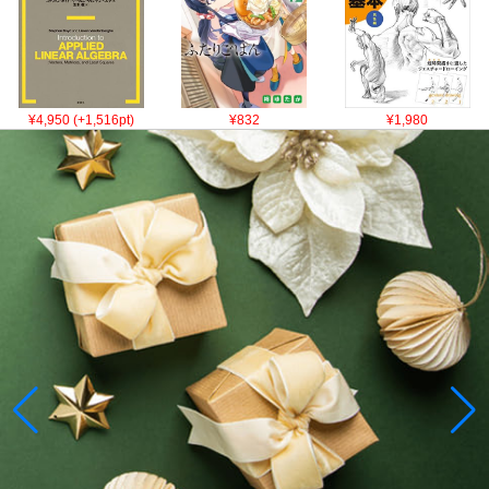
¥4,950 (+1,516pt)
¥832
¥1,980