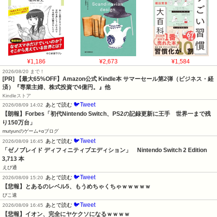
¥1,186
¥2,673
¥1,584
2026/08/20 まで！
[PR]
【最大65%OFF】Amazon公式 Kindle本 サマーセール第2弾（ビジネス・経
済）『専業主婦、株式投資で4億円。』他
Kindleストア
🐦Tweet
あとで読む
2026/08/09 14:02
【朗報】Forbes「初代Nintendo Switch、PS2の記録更新に王手　世界一まで残
り150万台」
mutyunのゲーム+αブログ
🐦Tweet
あとで読む
2026/08/09 16:45
「ゼノブレイド ディフィニティブエディション」　Nintendo Switch 2 Edition　
3,713 本
えび通
🐦Tweet
あとで読む
2026/08/09 15:20
【悲報】とあるのレベル5、もうめちゃくちゃｗｗｗｗｗ
ぴこ速
🐦Tweet
あとで読む
2026/08/09 16:45
【悲報】イオン、完全にヤケクソになるｗｗｗｗ