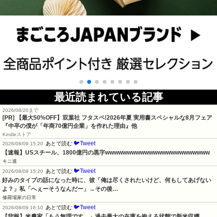
最近読まれている記事
2026/08/20まで
[PR]
【最大50%OFF】双葉社 フタスペ!2026年夏 実用書スペシャルな8月フェア
『中卒の僕が「年商70億円企業」を作れた理由』他
Kindleストア
🐦Tweet
あとで読む
2026/08/09 15:20
【速報】USスチール、1800億円の黒字wwwwwwwwwwwwwwwwwwwwwwww
キニ速
🐦Tweet
あとで読む
2026/08/09 15:20
好みのタイプの話になった時に、彼「俺は尽くされたいけど、何もしてあげない
よ？」私「へぇーそうなんだー」→その後…
修羅場家の日常
🐦Tweet
あとで読む
2026/08/09 16:10
【悲報】米農家「もう無理です…」過去最大の在庫を抱える状態で新米収穫