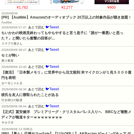
¥1,782
¥2,277
¥900
2026/08/06
[PR] 【Audible】Amazonのオーディオブック 20万以上の対象作品が聴き放題！
Audible
🐦Tweet
あとで読む
2026/08/06 07:47
ちいかわの映画見終わってもやもやすると言う息子に「誰が一番悪いと思っ
た？」と聞いたら衝撃の回答が…
スマブラ屋さん
🐦Tweet
あとで読む
2026/08/06 08:47
セミが怖い
怒り新党
🐦Tweet
あとで読む
2026/08/06 10:40
【復活】「日本製メモリ」に世界中から注文殺到 米マイクロンが１兆５０００億
円を表明
おーるじゃんる
🐦Tweet
あとで読む
2026/08/06 09:30
彼氏を友人に寝取られたことがある
行き掛けの駄賃
🐦Tweet
あとで読む
2026/08/06 08:44
【正式】冨安健洋　プレミアリーグ・クリスタルパレス入りへ　BBCなど複数メ
ディアが報道キターｗｗｗｗｗｗｗｗ
サカラボ
2026/08/06 12:30時点
[PR] 【暮らし応援サマーSale】【11%OFF！】 AKRacing ゲーミングチェア デ