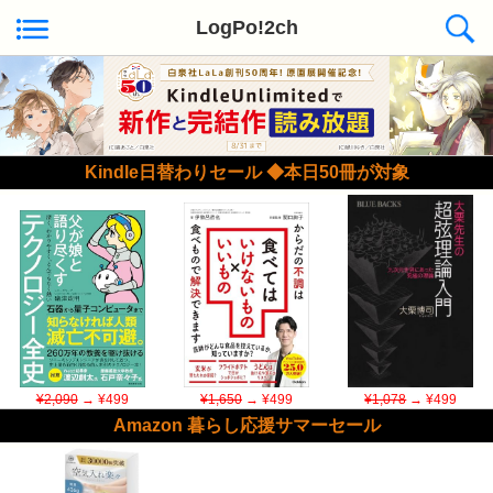
LogPo!2ch
Kindle日替わりセール ◆本日50冊が対象
¥2,090
→ ¥499
¥1,650
→ ¥499
¥1,078
→ ¥499
Amazon 暮らし応援サマーセール