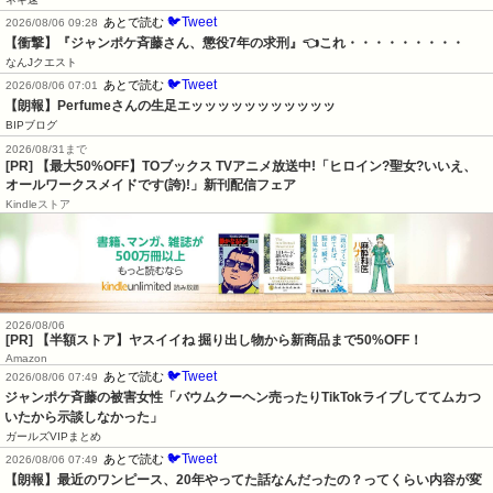
🐦Tweet
あとで読む
2026/08/06 09:28
【衝撃】『ジャンポケ斉藤さん、懲役7年の求刑』👈これ・・・・・・・・・
なんJクエスト
🐦Tweet
あとで読む
2026/08/06 07:01
【朗報】Perfumeさんの生足エッッッッッッッッッッッ
BIPブログ
2026/08/31まで
[PR] 【最大50%OFF】TOブックス TVアニメ放送中!「ヒロイン?聖女?いいえ、
オールワークスメイドです(誇)!」新刊配信フェア
Kindleストア
2026/08/06
[PR] 【半額ストア】ヤスイイね 掘り出し物から新商品まで50%OFF！
Amazon
🐦Tweet
あとで読む
2026/08/06 07:49
ジャンポケ斉藤の被害女性「バウムクーヘン売ったりTikTokライブしててムカつ
いたから示談しなかった」
ガールズVIPまとめ
🐦Tweet
あとで読む
2026/08/06 07:49
【朗報】最近のワンピース、20年やってた話なんだったの？ってくらい内容が変