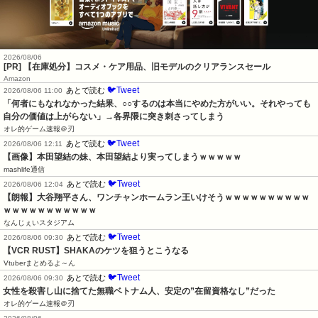
2026/08/06
[PR] 【在庫処分】コスメ・ケア用品、旧モデルのクリアランスセール
Amazon
🐦Tweet
あとで読む
2026/08/06 11:00
「何者にもなれなかった結果、○○するのは本当にやめた方がいい。それやっても
自分の価値は上がらない」→各界隈に突き刺さってしまう
オレ的ゲーム速報＠刃
🐦Tweet
あとで読む
2026/08/06 12:11
【画像】本田望結の妹、本田望結より実ってしまうｗｗｗｗｗ
mashlife通信
🐦Tweet
あとで読む
2026/08/06 12:04
【朗報】大谷翔平さん、ワンチャンホームラン王いけそうｗｗｗｗｗｗｗｗｗｗ
ｗｗｗｗｗｗｗｗｗｗｗ
なんじぇいスタジアム
🐦Tweet
あとで読む
2026/08/06 09:30
【VCR RUST】SHAKAのケツを狙うとこうなる
Vtuberまとめるよ～ん
🐦Tweet
あとで読む
2026/08/06 09:30
女性を殺害し山に捨てた無職ベトナム人、安定の”在留資格なし”だった
オレ的ゲーム速報＠刃