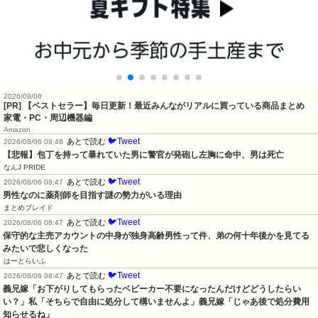
2026/08/06
[PR] 【ベストセラー】毎日更新！最近みんながリアルに買っている商品まとめ
家電・PC・周辺機器編
Amazon
🐦Tweet
あとで読む
2026/08/06 08:46
【悲報】包丁を持って暴れていた男に警官が発砲し左胸に命中、男は死亡
なんJ PRIDE
🐦Tweet
あとで読む
2026/08/06 08:47
男性なのに薬剤師を目指す謎の勢力がいる理由
まとめブレイド
🐦Tweet
あとで読む
2026/08/06 08:47
保守的な主売アカウントの中身が独身高齢男性って件、弟の何十年後かを見てる
みたいで悲しくなった
はーとらいふ
🐦Tweet
あとで読む
2026/08/06 08:47
義兄嫁「お下がりしてもらったベビーカー不要になったんだけどどうしたらい
い？」私「そちらで自由に処分して構いませんよ」義兄嫁「じゃあ後で処分費用
知らせるね」