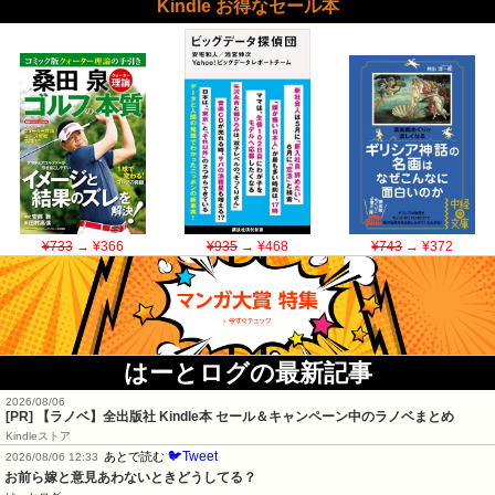
Kindle お得なセール本
¥733
→ ¥366
¥935
→ ¥468
¥743
→ ¥372
はーとログの最新記事
2026/08/06
[PR] 【ラノベ】全出版社 Kindle本 セール＆キャンペーン中のラノベまとめ
Kindleストア
🐦Tweet
あとで読む
2026/08/06 12:33
お前ら嫁と意見あわないときどうしてる？