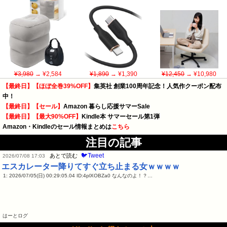
¥3,980
→ ¥2,584
¥1,890
→ ¥1,390
¥12,450
→ ¥10,980
【最終日】【ほぼ全巻39%OFF】
集英社 創業100周年記念！人気作クーポン配布
中！
【最終日】【セール】
Amazon 暮らし応援サマーSale
【最終日】【最大90%OFF】
Kindle本 サマーセール第1弾
Amazon・Kindleのセール情報まとめは
こちら
注目の記事
🐦Tweet
あとで読む
2026/07/08 17:03
エスカレーター降りてすぐ立ち止まる女ｗｗｗｗ
1: 2026/07/05(日) 00:29:05.04 ID:4plXOBZa0 なんなのよ！？…
はーとログ