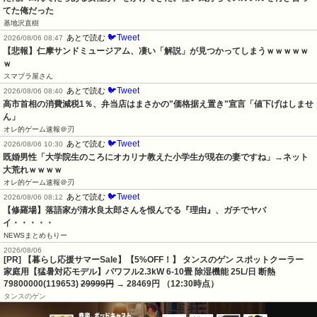
てた俺だった
基地沢直樹
🐦Tweet
あとで読む
2026/08/06 08:47
【悲報】仁摩サンドミュージアム、凄い「解説」が見つかってしまうｗｗｗｗｗ
ｗ
スマブラ屋さん
🐦Tweet
あとで読む
2026/08/06 08:40
高市首相の消費減税1％、弁当店はまさかの"価格据え置き"宣言「値下げはしませ
ん」
オレ的ゲーム速報＠刃
🐦Tweet
あとで読む
2026/08/06 10:30
既婚男性「大学院生のころにオカリナ教えた小学生が現在の妻ですね」→ネット
大荒れｗｗｗｗ
オレ的ゲーム速報＠刃
🐦Tweet
あとで読む
2026/08/06 08:12
【修羅場】落語家が清水良太郎さんを恨んでる『理由』、ガチでヤバ
イ・・・・・
NEWSまとめもりー
2026/08/06
[PR] 【暮らし応援サマーSale】【5%OFF！】 タンスのゲン スポットクーラー
家庭用【猛暑対応モデル】パワフル2.3kW 6-10畳 除湿機能 25L/日 断熱
79800000(119653)
29999円
→ 28469円 （12:30時点）
タンスのゲン