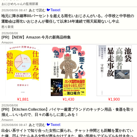
おにひめちゃんの監視部屋
🐦Tweet
あとで読む
2026/08/06 08:47
地元に降水確率80パーセントを超える雨乞いおじさんがいる。小学校と中学校の
運動会は雨乞いおじさんが着任して以来14年連続で雨天延期ないし中止
怒り新党
2026/08/06
[PR] 【NEW】Amazon 今月の新商品特集
Amazon
¥1,881
¥1,430
¥1,900
2026/08/06
[PR] 【Kitchen Collection】バイヤー厳選ブランドのキッチン用品・食器を取り
揃え…いいもので、日々の暮らしに楽しみを！
Amazon
🐦Tweet
あとで読む
2026/08/06 08:47
出会い系サイトで知り合った女性に振られ、チャット仲間とも距離を置かれてい
た俺。凹んでたらある女性が声をかけてきた。軽い気持ちでズルズルを付き合っ