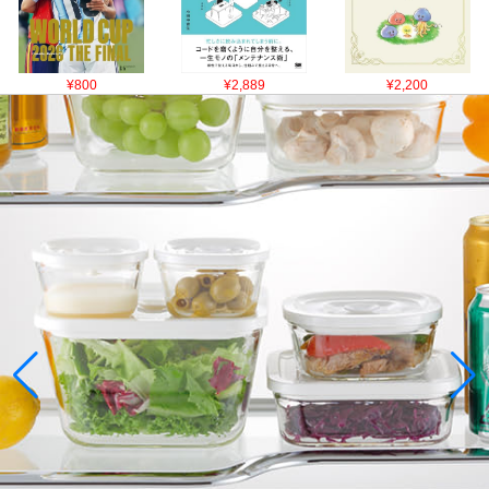
¥800
¥2,889
¥2,200