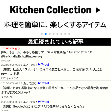
最近読まれている記事
2026/08/06まで
[PR]
【セール】暮らし応援サマーSale 対象商品『Amazonデバイス
(Fire/Kindle/Echo/Ring/eero)』
Amazon
🐦Tweet
あとで読む
2026/08/06 08:01
【警告】社会人「スムージーにキウイ皮ごと入れよ。これ美容にいいんだよ
ね〜」→ 結果…
凹凸ちゃんねる
🐦Tweet
あとで読む
2026/08/06 09:27
【悲報これから副首都になる大阪の日常がこれ。こんな品がない場所が副首都は
さすがにやばないか？
まとめブレイド
🐦Tweet
あとで読む
2026/08/06 09:28
【悲報】Googleのエンジニア「AIで仕事がつまらなくなった」
ネギ速