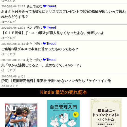
はーとログ
🐦Tweet
あとで読む
2026/08/06 12:22
おまえら付き合ってる彼女にクリスマスプレゼントで5万の指輪が欲しいって言わ
れたらどうする？
はーとログ
🐦Tweet
あとで読む
2026/08/06 12:03
【ＧＩＦ画像】 (´・ω・)最近gif職人見なくなったよな、俺寂しいよ
はーとログ
🐦Tweet
あとで読む
2026/08/06 11:44
ご当地B級グルメで本当に旨かったものってある？
はーとログ
🐦Tweet
あとで読む
2026/08/06 11:33
夫「やかん沸騰してるよー。止めなくていいのー？」
はーとログ
2026/08/08 まで！
[PR] 【期間限定無料】集英社 予測つかないマンガたち『ケイ×マイ』他
Kindleストア
Kindle 最近の売れ筋本