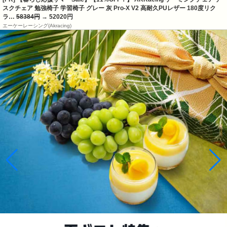
スクチェア 勉強椅子 学習椅子 グレー 灰 Pro-X V2 高耐久PUレザー 180度リク
ラ…
58384円
→ 52020円
エーケーレーシング(Akracing)