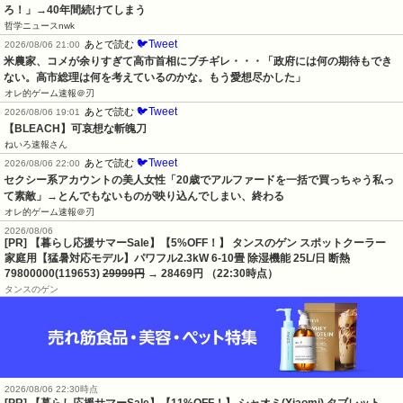
哲学ニュースnwk
🐦Tweet
あとで読む
2026/08/06 21:00
米農家、コメが余りすぎて高市首相にブチギレ・・・「政府には何の期待もでき
ない。高市総理は何を考えているのかな。もう愛想尽かした」
オレ的ゲーム速報＠刃
🐦Tweet
あとで読む
2026/08/06 19:01
【BLEACH】可哀想な斬魄刀
ねいろ速報さん
🐦Tweet
あとで読む
2026/08/06 22:00
セクシー系アカウントの美人女性「20歳でアルファードを一括で買っちゃう私っ
て素敵」→とんでもないものが映り込んでしまい、終わる
オレ的ゲーム速報＠刃
2026/08/06
[PR] 【暮らし応援サマーSale】【5%OFF！】 タンスのゲン スポットクーラー
家庭用【猛暑対応モデル】パワフル2.3kW 6-10畳 除湿機能 25L/日 断熱
79800000(119653)
29999円
→ 28469円 （22:30時点）
タンスのゲン
2026/08/06 22:30時点
[PR] 【暮らし応援サマーSale】【11%OFF！】 シャオミ(Xiaomi) タブレット