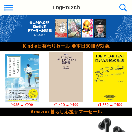
LogPo!2ch
Kindle日替わりセール ◆本日50冊が対象
¥935
→ ¥299
¥1,430
→ ¥499
¥1,650
→ ¥499
Amazon 暮らし応援サマーセール