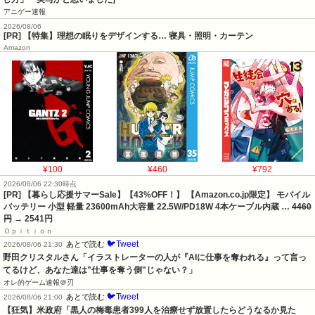
アニゲー速報
2026/08/06
[PR] 【特集】理想の眠りをデザインする… 寝具・照明・カーテン
Amazon
¥100
¥460
¥792
2026/08/06 22:30時点
[PR] 【暮らし応援サマーSale】【43%OFF！】 【Amazon.co.jp限定】 モバイル
バッテリー 小型 軽量 23600mAh大容量 22.5W/PD18W 4本ケーブル内蔵 …
4460
円
→ 2541円
Ｏｐｉｔｉｏｎ
🐦Tweet
あとで読む
2026/08/06 21:30
野田クリスタルさん「イラストレーターの人が『AIに仕事を奪われる』って言っ
てるけど、あなた達は"仕事を奪う側"じゃない？」
オレ的ゲーム速報＠刃
🐦Tweet
あとで読む
2026/08/06 21:00
【狂気】米政府「黒人の梅毒患者399人を治療せず放置したらどうなるか見た
ろ！」→40年間続けてしまう