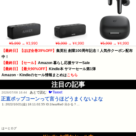
¥5,990
→ ¥3,990
¥6,990
→ ¥4,990
¥5,990
→ ¥4,990
【最終日】【ほぼ全巻39%OFF】
集英社 創業100周年記念！人気作クーポン配布
中！
【最終日】【セール】
Amazon 暮らし応援サマーSale
【最終日】【最大90%OFF】
Kindle本 サマーセール第1弾
Amazon・Kindleのセール情報まとめは
こちら
注目の記事
🐦Tweet
あとで読む
2026/07/08 16:44
正直ポップコーンって言うほどうまくないよな
1: 2022/10/21(金) 18:11:02.55 ID:1faszl6a0 分かる？…
はーとログ