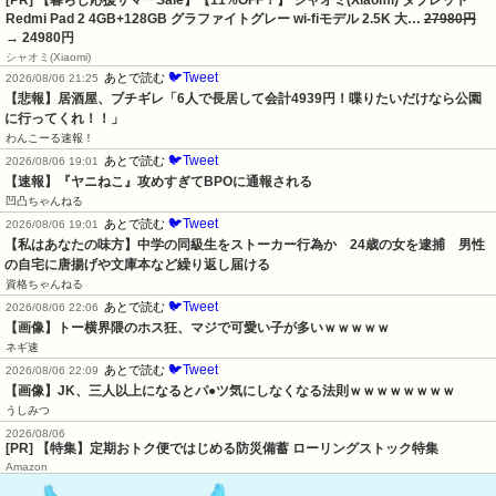
Redmi Pad 2 4GB+128GB グラファイトグレー wi-fiモデル 2.5K 大…
27980円
→ 24980円
シャオミ(Xiaomi)
🐦Tweet
あとで読む
2026/08/06 21:25
【悲報】居酒屋、ブチギレ「6人で長居して会計4939円！喋りたいだけなら公園
に行ってくれ！！」
わんこーる速報！
🐦Tweet
あとで読む
2026/08/06 19:01
【速報】『ヤニねこ』攻めすぎてBPOに通報される
凹凸ちゃんねる
🐦Tweet
あとで読む
2026/08/06 19:01
【私はあなたの味方】中学の同級生をストーカー行為か　24歳の女を逮捕　男性
の自宅に唐揚げや文庫本など繰り返し届ける
資格ちゃんねる
🐦Tweet
あとで読む
2026/08/06 22:06
【画像】トー横界隈のホス狂、マジで可愛い子が多いｗｗｗｗｗ
ネギ速
🐦Tweet
あとで読む
2026/08/06 22:09
【画像】JK、三人以上になるとパ●ツ気にしなくなる法則ｗｗｗｗｗｗｗｗ
うしみつ
2026/08/06
[PR] 【特集】定期おトク便ではじめる防災備蓄 ローリングストック特集
Amazon