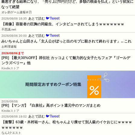
【画像】容疑者の巨胸の同級生、インタビューされてしまうｗｗｗｗｗｗｗ
不思議.net
🐦Tweet
あとで読む
2026/08/06 20:00
みいちゃんと山田さん「主人公がぽっと出のモブに殺されて終わります」←これ
お料理速報
2026/08/06まで
[PR] 【最大30%OFF】祥伝社 カッコよくて魅力的な女子たちフェア『ゴールデ
ンラズベリー』他
Kindleストア
2026/08/06
[PR] 【マンガ】『白泉社』高ポイント還元中のマンガまとめ
Kindleストア
🐦Tweet
あとで読む
2026/08/06 19:02
【衝撃】63歳・木村祐一さん、松ちゃんより痩せて別人級のイケおじにｗｗｗｗ
ｗｗｗｗｗｗ
なんJクエスト
🐦Tweet
あとで読む
2026/08/06 19:02
【ガンダム イニブ】GACKTの学習内容おかしいよ…
GUNDAM.LOG
🐦Tweet
あとで読む
2026/08/06 19:02