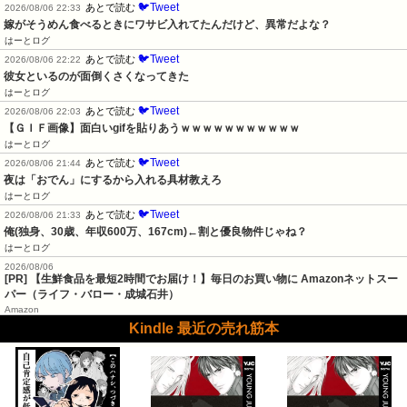
🐦Tweet
あとで読む
2026/08/06 22:33
嫁がそうめん食べるときにワサビ入れてたんだけど、異常だよな？
はーとログ
🐦Tweet
あとで読む
2026/08/06 22:22
彼女といるのが面倒くさくなってきた
はーとログ
🐦Tweet
あとで読む
2026/08/06 22:03
【ＧＩＦ画像】面白いgifを貼りあうｗｗｗｗｗｗｗｗｗｗｗ
はーとログ
🐦Tweet
あとで読む
2026/08/06 21:44
夜は「おでん」にするから入れる具材教えろ
はーとログ
🐦Tweet
あとで読む
2026/08/06 21:33
俺(独身、30歳、年収600万、167cm)←割と優良物件じゃね？
はーとログ
2026/08/06
[PR] 【生鮮食品を最短2時間でお届け！】毎日のお買い物に Amazonネットスー
パー（ライフ・バロー・成城石井）
Amazon
Kindle 最近の売れ筋本