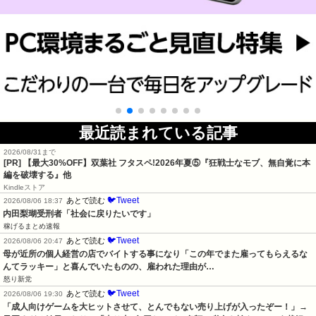
最近読まれている記事
2026/08/31まで
[PR] 【最大30%OFF】双葉社 フタスペ!2026年夏⑤『狂戦士なモブ、無自覚に本
編を破壊する』他
Kindleストア
🐦Tweet
あとで読む
2026/08/06 18:37
内田梨瑚受刑者「社会に戻りたいです」
稼げるまとめ速報
🐦Tweet
あとで読む
2026/08/06 20:47
母が近所の個人経営の店でバイトする事になり「この年でまた雇ってもらえるな
んてラッキー」と喜んでいたものの、雇われた理由が…
怒り新党
🐦Tweet
あとで読む
2026/08/06 19:30
「成人向けゲームを大ヒットさせて、とんでもない売り上げが入ったぞー！」→
最悪すぎる結果になり、「売り上げ0円だけど、多額の税金を払え」という状況に
なって絶望
オレ的ゲーム速報＠刃
🐦Tweet
あとで読む
2026/08/06 18:35