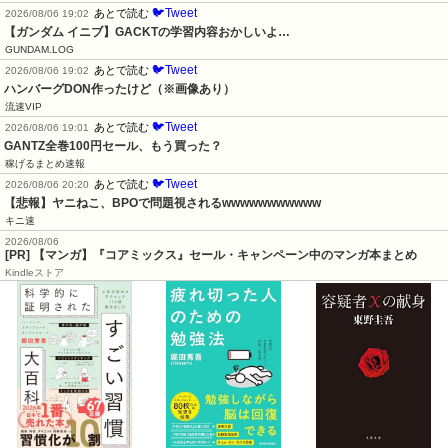
ハンバーグDON作ったけど（※画像あり）
流速VIP
🐦Tweet
あとで読む
2026/08/06 19:01
GANTZ全巻100円セール、もう買った？
稼げるまとめ速報
🐦Tweet
あとで読む
2026/08/06 20:20
【悲報】ヤニねこ、BPOで問題視されるwwwwwwwwwww
キニ速
2026/08/06
[PR] 【マンガ】『コアミックス』セール・キャンペーン中のマンガ本まとめ
Kindleストア
¥1,584
¥1,584
¥770
2026/08/06 22:30時点
[PR] 【暮らし応援サマーSale】【25%OFF！】 XGIMI Nova ポータブルプロジェ
クター 家庭用 Google TV搭載 1080P JBLスピーカー 300°回転ジンバル …