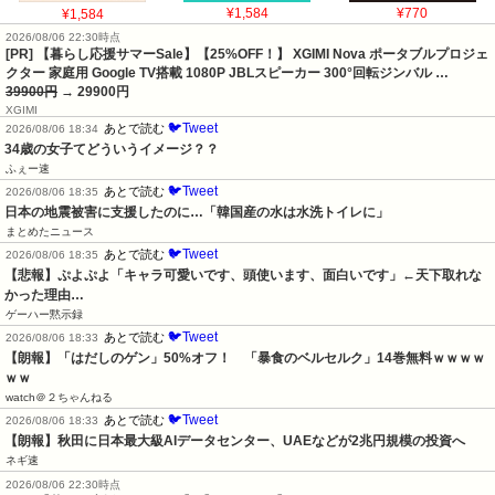
39900円
→ 29900円
XGIMI
🐦Tweet
あとで読む
2026/08/06 18:34
34歳の女子てどういうイメージ？？
ふぇー速
🐦Tweet
あとで読む
2026/08/06 18:35
日本の地震被害に支援したのに…「韓国産の水は水洗トイレに」
まとめたニュース
🐦Tweet
あとで読む
2026/08/06 18:35
【悲報】ぷよぷよ「キャラ可愛いです、頭使います、面白いです」←天下取れな
かった理由…
ゲーハー黙示録
🐦Tweet
あとで読む
2026/08/06 18:33
【朗報】「はだしのゲン」50%オフ！　「暴食のベルセルク」14巻無料ｗｗｗｗ
ｗｗ
watch＠２ちゃんねる
🐦Tweet
あとで読む
2026/08/06 18:33
【朗報】秋田に日本最大級AIデータセンター、UAEなどが2兆円規模の投資へ
ネギ速
2026/08/06 22:30時点
[PR] 【暮らし応援サマーSale】【11%OFF！】 Xiaomi POCO M8 5G
8GB+256GB 日本語版 Simフリー スマートフォン 6.77" 120Hz有機…
36980円
→ 32980円
シャオミ(Xiaomi)