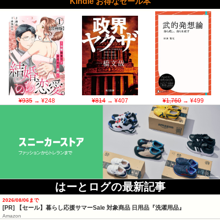
Kindle お得なセール本
¥935
→ ¥248
¥814
→ ¥407
¥1,760
→ ¥499
はーとログの最新記事
2026/08/06まで
[PR]
【セール】暮らし応援サマーSale 対象商品 日用品『洗濯用品』
Amazon