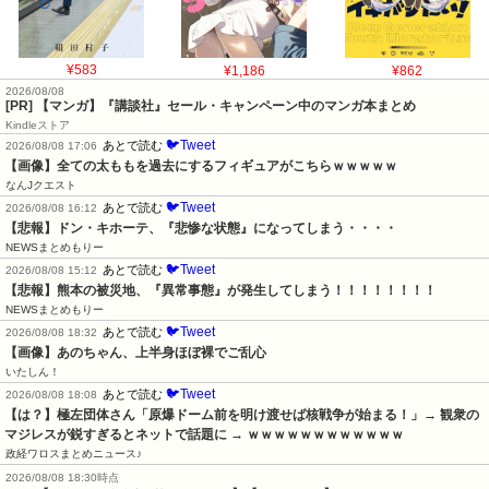
¥583
¥1,186
¥862
2026/08/08
[PR] 【マンガ】『講談社』セール・キャンペーン中のマンガ本まとめ
Kindleストア
🐦Tweet
あとで読む
2026/08/08 17:06
【画像】全ての太ももを過去にするフィギュアがこちらｗｗｗｗｗ
なんJクエスト
🐦Tweet
あとで読む
2026/08/08 16:12
【悲報】ドン・キホーテ、『悲惨な状態』になってしまう・・・・
NEWSまとめもりー
🐦Tweet
あとで読む
2026/08/08 15:12
【悲報】熊本の被災地、『異常事態』が発生してしまう！！！！！！！！
NEWSまとめもりー
🐦Tweet
あとで読む
2026/08/08 18:32
【画像】あのちゃん、上半身ほぼ裸でご乱心
いたしん！
🐦Tweet
あとで読む
2026/08/08 18:08
【は？】極左団体さん「原爆ドーム前を明け渡せば核戦争が始まる！」→ 観衆の
マジレスが鋭すぎるとネットで話題に → ｗｗｗｗｗｗｗｗｗｗｗｗ
政経ワロスまとめニュース♪
2026/08/08 18:30時点