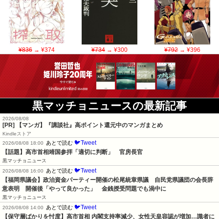
¥836
→ ¥374
¥734
→ ¥300
¥792
→ ¥396
黒マッチョニュースの最新記事
2026/08/08
[PR] 【マンガ】『講談社』高ポイント還元中のマンガまとめ
Kindleストア
🐦Tweet
あとで読む
2026/08/08 18:00
【話題】高市首相靖国参拝「適切に判断」　官房長官
黒マッチョニュース
🐦Tweet
あとで読む
2026/08/08 16:00
【福岡県議会】政治資金パーティー開催の松尾統章県議　自民党県議団の会長辞
意表明　開催後「やって良かった」　金銭授受問題でも渦中に
黒マッチョニュース
🐦Tweet
あとで読む
2026/08/08 14:00
【保守層ばかりを忖度】高市首相 内閣支持率減少、女性天皇容認が増加…識者に