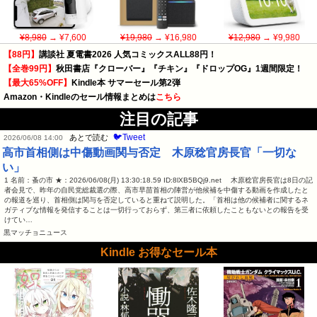
¥8,980
→ ¥7,600
¥19,980
→ ¥16,980
¥12,980
→ ¥9,980
【88円】
講談社 夏電書2026 人気コミックスALL88円！
【全巻99円】
秋田書店『クローバー』『チキン』『ドロップOG』1週間限定！
【最大65%OFF】
Kindle本 サマーセール第2弾
Amazon・Kindleのセール情報まとめは
こちら
注目の記事
🐦Tweet
あとで読む
2026/06/08 14:00
高市首相側は中傷動画関与否定 木原稔官房長官「一切な
い」
1 名前：蚤の市 ★：2026/06/08(月) 13:30:18.59 ID:8lXB5BQj9.net 木原稔官房長官は8日の記
者会見で、昨年の自民党総裁選の際、高市早苗首相の陣営が他候補を中傷する動画を作成したと
の報道を巡り、首相側は関与を否定していると重ねて説明した。「首相は他の候補者に関するネ
ガティブな情報を発信することは一切行っておらず、第三者に依頼したこともないとの報告を受
けてい…
黒マッチョニュース
Kindle お得なセール本