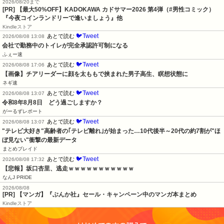
2026/08/20まで
[PR]
【最大50%OFF】KADOKAWA カドサマー2026 第4弾（#男性コミック）
『今夜コインランドリーで逢いましょう』他
Kindleストア
🐦Tweet
あとで読む
2026/08/08 13:08
会社で勤務中のトイレが完全承認許可制になる
ふぇー速
🐦Tweet
あとで読む
2026/08/08 17:06
【画像】チアリーダーに顔を太ももで挟まれた男子高生、瞑想状態に
ネギ速
🐦Tweet
あとで読む
2026/08/08 13:07
令和8年8月8日　どう過ごしますか？
がーるずレポート
🐦Tweet
あとで読む
2026/08/08 13:07
"テレビ大好き"高齢者の｢テレビ離れ｣が始まった…10代後半～20代の約7割が"ほ
ぼ見ない"衝撃の最新データ
まとめブレイド
🐦Tweet
あとで読む
2026/08/08 17:32
【悲報】坂口杏里、逃走ｗｗｗｗｗｗｗｗｗｗｗ
なんJ PRIDE
2026/08/08
[PR] 【マンガ】『ぶんか社』セール・キャンペーン中のマンガ本まとめ
Kindleストア