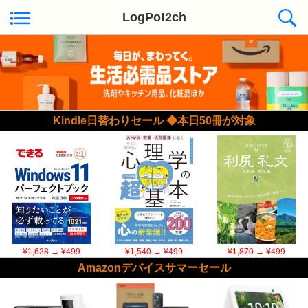
LogPo!2ch
Kindle日替わりセール ◆本日50冊が対象
¥1,628
→ ¥499
¥1,540
→ ¥499
¥1,870
→ ¥499
Amazonデバイスサマーセール