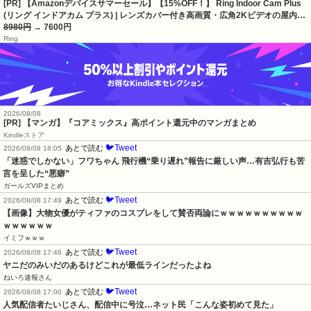
[PR] 【Amazonデバイスサマーセール】【15%OFF！】 Ring Indoor Cam Plus
(リング インドアカム プラス) | レンズカバー付き高画質・広角2Kビデオの屋内…
8980円
→ 7600円
Ring
2026/08/08
[PR] 【マンガ】『コアミックス』高ポイント還元中のマンガまとめ
Kindleストア
🐦Tweet
あとで読む
2026/08/08 18:05
「迷惑でしかない」フワちゃん 飛行機“乗り遅れ”報告に厳しい声…有吉弘行も苦
言を呈した“悪癖”
ガールズVIPまとめ
🐦Tweet
あとで読む
2026/08/08 17:49
【画像】大物女優がティファのコスプレをして賛否両論にｗｗｗｗｗｗｗｗｗｗ
ｗｗｗｗｗｗ
イミフｗｗｗ
🐦Tweet
あとで読む
2026/08/08 17:46
ヤニだのみいだのあるけどこれが最低ラインだったよね
ねいろ速報さん
🐦Tweet
あとで読む
2026/08/08 17:00
人気配信者たいじさん、配信中に号泣…ネット民「こんな姿初めて見た」