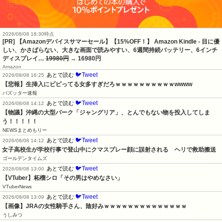
2026/08/08 18:30時点
[PR] 【Amazonデバイスサマーセール】【15%OFF！】 Amazon Kindle - 目に優
しい、かさばらない、大きな画面で読みやすい、6週間持続バッテリー、6インチ
ディスプレイ…
19980円
→ 16980円
Amazon
🐦Tweet
あとで読む
2026/08/08 16:25
【悲報】生挿入にビビってる女多すぎだろｗｗｗｗｗｗｗｗｗｗwwww
バズッター速報
🐦Tweet
あとで読む
2026/08/08 14:12
【物議】沖縄の大型パーク「ジャングリア」、とんでもない物を投入してしま
う！！！！！
NEWSまとめもりー
🐦Tweet
あとで読む
2026/08/08 14:12
女子高校生が学校行事で登山中にクマスプレー顔に誤射される　ヘリで救助搬送
ゴールデンタイムズ
🐦Tweet
あとで読む
2026/08/08 13:00
【VTuber】柘榴シロ「その男はやめなさい」
VTuberNews
🐦Tweet
あとで読む
2026/08/08 13:09
【画像】JRAの女性騎手さん、陰好みｗｗｗｗｗｗｗｗｗｗｗｗｗｗ
うしみつ