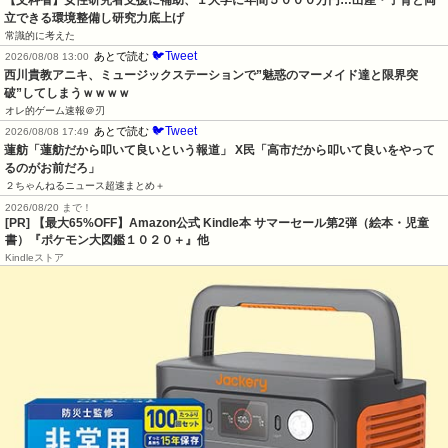
【文科省】女性研究者支援に補助、１大学に年間５０００万円…出産・子育と両
立できる環境整備し研究力底上げ
常識的に考えた
🐦Tweet
あとで読む
2026/08/08 13:00
西川貴教アニキ、ミュージックステーションで”魅惑のマーメイド達と限界突
破”してしまうｗｗｗｗ
オレ的ゲーム速報＠刃
🐦Tweet
あとで読む
2026/08/08 17:49
蓮舫「蓮舫だから叩いて良いという報道」 X民「高市だから叩いて良いをやって
るのがお前だろ」
２ちゃんねるニュース超速まとめ＋
2026/08/20 まで！
[PR]
【最大65%OFF】Amazon公式 Kindle本 サマーセール第2弾（絵本・児童
書）『ポケモン大図鑑１０２０＋』他
Kindleストア