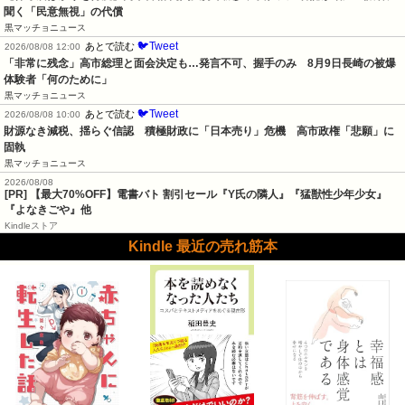
聞く「民意無視」の代償
黒マッチョニュース
🐦Tweet
あとで読む
2026/08/08 12:00
「非常に残念」高市総理と面会決定も…発言不可、握手のみ　8月9日長崎の被爆
体験者「何のために」
黒マッチョニュース
🐦Tweet
あとで読む
2026/08/08 10:00
財源なき減税、揺らぐ信認　積極財政に「日本売り」危機　高市政権「悲願」に
固執
黒マッチョニュース
2026/08/08
[PR]
【最大70%OFF】電書バト 割引セール『Y氏の隣人』『猛獣性少年少女』
『よなきごや』他
Kindleストア
Kindle 最近の売れ筋本