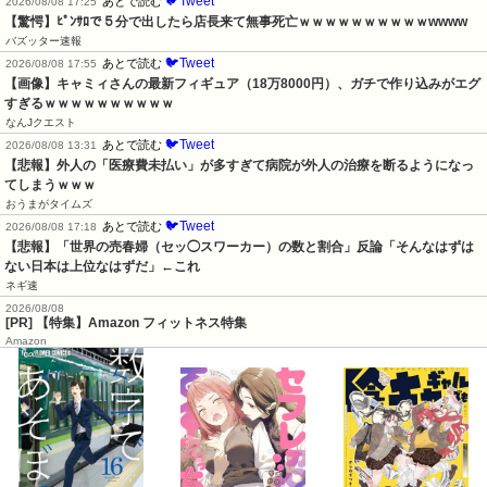
🐦Tweet
あとで読む
2026/08/08 17:25
【驚愕】ﾋﾟﾝｻﾛで５分で出したら店長来て無事死亡ｗｗｗｗｗｗｗｗｗｗwwww
バズッター速報
🐦Tweet
あとで読む
2026/08/08 17:55
【画像】キャミィさんの最新フィギュア（18万8000円）、ガチで作り込みがエグ
すぎるｗｗｗｗｗｗｗｗｗｗ
なんJクエスト
🐦Tweet
あとで読む
2026/08/08 13:31
【悲報】外人の「医療費未払い」が多すぎて病院が外人の治療を断るようになっ
てしまうｗｗｗ
おうまがタイムズ
🐦Tweet
あとで読む
2026/08/08 17:18
【悲報】「世界の売春婦（セッ◯スワーカー）の数と割合」反論「そんなはずは
ない日本は上位なはずだ」←これ
ネギ速
2026/08/08
[PR] 【特集】Amazon フィットネス特集
Amazon