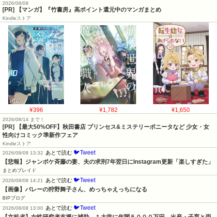
2026/08/08
[PR] 【マンガ】『竹書房』高ポイント還元中のマンガまとめ
Kindleストア
¥396
¥1,782
¥1,650
2026/08/14 まで！
[PR] 【最大50%OFF】秋田書店 プリンセス&ミステリーボニータなど 少女・女
性向けコミック準新作フェア
Kindleストア
🐦Tweet
あとで読む
2026/08/08 13:32
【悲報】ジャンポケ斉藤の妻、夫の求刑7年翌日にInstagram更新「楽しすぎた」
まとめブレイド
🐦Tweet
あとで読む
2026/08/08 14:21
【画像】バレーの狩野舞子さん、めっちゃえっちになる
BIPブログ
🐦Tweet
あとで読む
2026/08/08 13:00