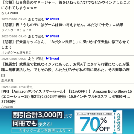
【悲報】仙台育英のマネージャー、首をひねっただけでなぜかウインクしたこと
にされてしまうｗｗｗ
なんJ PRIDE
🐦Tweet
あとで読む
2026/08/08 09:40
【悲報】親「うちの子にはゲームは買い与えません。本だけで十分」→結果
フィルダースチョイス
🐦Tweet
あとで読む
2026/08/08 09:40
【悲報】任天堂キッズさん、「Aボタン長押し」に気づかず任天堂に修正させて
しまう
オレ的ゲーム速報＠刃
🐦Tweet
あとで読む
2026/08/08 09:39
【性悪女】就職先で壮絶なイジメにあった。お局A子にタゲられ鬱になったが退
職→無事復活した。でもその後、ふたたびA子が私の前に現れた。その衝撃の理
由
怒り新党
2026/08/08 12:30時点
[PR] 【Amazonデバイスサマーセール】【21%OFF！】 Amazon Echo Show 15
(エコーショー15) 第2世代 (2024年発売) - 15.6インチ フルHDスマ…
47980円
→
37980円
Amazon