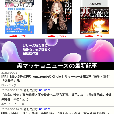
¥660
→ ¥330
¥780
→ ¥499
¥990
→ ¥495
黒マッチョニュースの最新記事
2026/08/20まで
[PR]
【最大65%OFF】Amazon公式 Kindle本 サマーセール第2弾（医学・薬学）
『休養学』他
Kindleストア
🐦Tweet
あとで読む
2026/08/08 12:00
「非常に残念」高市総理と面会決定も…発言不可、握手のみ　8月9日長崎の被爆
体験者「何のために」
黒マッチョニュース
🐦Tweet
あとで読む
2026/08/08 10:00
財源なき減税、揺らぐ信認　積極財政に「日本売り」危機　高市政権「悲願」に