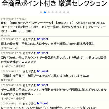
2026/08/08 12:30時点
[PR] 【Amazonデバイスサマーセール】【20%OFF！】 Amazon Echo Dot (エ
コードット) 第5世代 - Alexa、センサー搭載、鮮やかなサウンド｜グレーシャー
ホワ…
7480円
→ 5980円
Amazon
🐦Tweet
あとで読む
2026/08/08 07:01
日本の輸出額、円安なのに人口少ない台湾と韓国に抜かれ日本沈没死亡
資格ちゃんねる
🐦Tweet
あとで読む
2026/08/08 07:00
X民「Grok、俺のアカウントで一番気持ち悪いポストを教えて」→超火力の回答
に完全敗北するｗｗｗｗｗ
オレ的ゲーム速報＠刃
🐦Tweet
あとで読む
2026/08/08 07:01
【画像】女子高生、市民プールでエグい乳を放り出してしまうwww
BIPブログ
🐦Tweet
あとで読む
2026/08/08 10:30
ゲーム業界ご用達のフォント、年間料金“53倍”かつ“更新毎に値上げ”のありえな
い契約により多数撤退へ・・・
オレ的ゲーム速報＠刃
🐦Tweet
あとで読む
2026/08/08 11:22
レースクイーンをしていた姉が『ZARDの坂井』についてこう言っていた