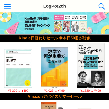
LogPo!2ch
Kindle日替わりセール ◆本日50冊が対象
¥3,300
→ ¥499
¥1,023
→ ¥499
¥1,320
→ ¥499
Amazonデバイスサマーセール