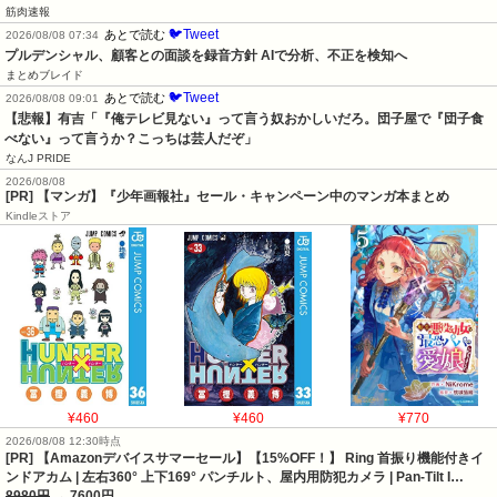
筋肉速報
🐦Tweet
あとで読む
2026/08/08 07:34
プルデンシャル、顧客との面談を録音方針 AIで分析、不正を検知へ
まとめブレイド
🐦Tweet
あとで読む
2026/08/08 09:01
【悲報】有吉「『俺テレビ見ない』って言う奴おかしいだろ。団子屋で『団子食
べない』って言うか？こっちは芸人だぞ」
なんJ PRIDE
2026/08/08
[PR] 【マンガ】『少年画報社』セール・キャンペーン中のマンガ本まとめ
Kindleストア
¥460
¥460
¥770
2026/08/08 12:30時点
[PR] 【Amazonデバイスサマーセール】【15%OFF！】 Ring 首振り機能付きイ
ンドアカム | 左右360° 上下169° パンチルト、屋内用防犯カメラ | Pan-Tilt I…
8980円
→ 7600円