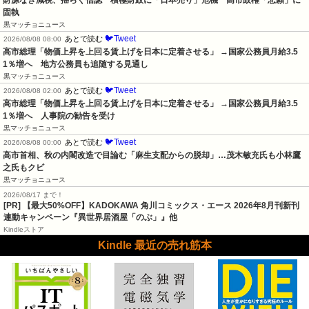
固執
黒マッチョニュース
🐦Tweet
あとで読む
2026/08/08 08:00
高市総理「物価上昇を上回る賃上げを日本に定着させる」 →国家公務員月給3.5
1％増へ    地方公務員も追随する見通し
黒マッチョニュース
🐦Tweet
あとで読む
2026/08/08 02:00
高市総理「物価上昇を上回る賃上げを日本に定着させる」 →国家公務員月給3.5
1％増へ    人事院の勧告を受け
黒マッチョニュース
🐦Tweet
あとで読む
2026/08/08 00:00
高市首相、秋の内閣改造で目論む「麻生支配からの脱却」…茂木敏充氏も小林鷹
之氏もクビ
黒マッチョニュース
2026/08/17 まで！
[PR] 【最大50%OFF】KADOKAWA 角川コミックス・エース 2026年8月刊新刊
連動キャンペーン『異世界居酒屋「のぶ」』他
Kindleストア
Kindle 最近の売れ筋本