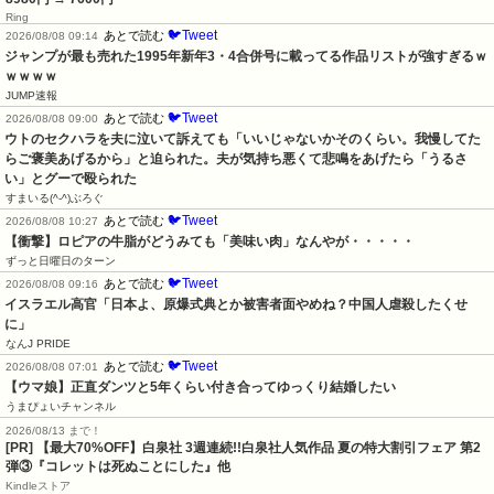
Ring
🐦Tweet
あとで読む
2026/08/08 09:14
ジャンプが最も売れた1995年新年3・4合併号に載ってる作品リストが強すぎるｗ
ｗｗｗｗ
JUMP速報
🐦Tweet
あとで読む
2026/08/08 09:00
ウトのセクハラを夫に泣いて訴えても「いいじゃないかそのくらい。我慢してた
らご褒美あげるから」と迫られた。夫が気持ち悪くて悲鳴をあげたら「うるさ
い」とグーで殴られた
すまいる(^-^)ぶろぐ
🐦Tweet
あとで読む
2026/08/08 10:27
【衝撃】ロピアの牛脂がどうみても「美味い肉」なんやが・・・・・
ずっと日曜日のターン
🐦Tweet
あとで読む
2026/08/08 09:16
イスラエル高官「日本よ、原爆式典とか被害者面やめね？中国人虐殺したくせ
に」
なんJ PRIDE
🐦Tweet
あとで読む
2026/08/08 07:01
【ウマ娘】正直ダンツと5年くらい付き合ってゆっくり結婚したい
うまぴょいチャンネル
2026/08/13 まで！
[PR] 【最大70%OFF】白泉社 3週連続!!白泉社人気作品 夏の特大割引フェア 第2
弾③『コレットは死ぬことにした』他
Kindleストア