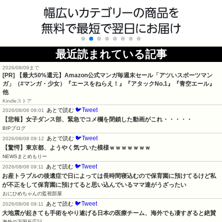
最近読まれている記事
2026/08/09まで
[PR]
【最大50%還元】Amazon公式マンガ毎週末セール「アツいスポーツマン
ガ」（#マンガ・少女）『エースをねらえ！』『アタックNo.1』『青空エール』
他
Kindleストア
🐦Tweet
あとで読む
2026/08/08 09:01
【悲報】女子ダンス部、緊急でコメ欄を閉鎖した動画がこれ・・・・・
BIPブログ
🐦Tweet
あとで読む
2026/08/08 09:12
【驚愕】東京都、ようやく気づいた模様ｗｗｗｗｗｗｗ
NEWSまとめもりー
🐦Tweet
あとで読む
2026/08/08 09:11
お産トラブルの後遺症で日によっては長時間寝込むので保育園に預けてるけど私
が不正をして保育園に預けてると思い込んでいるママ達がうざったい
おにひめちゃんの監視部屋
🐦Tweet
あとで読む
2026/08/08 09:11
大地震が起きても手術をやり遂げる日本の医療チーム、海外でも凄すぎると絶賛
海外の万国反応記