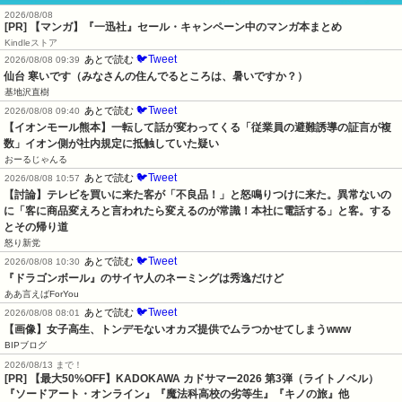
2026/08/08
[PR] 【マンガ】『一迅社』セール・キャンペーン中のマンガ本まとめ
Kindleストア
🐦Tweet
あとで読む
2026/08/08 09:39
仙台 寒いです（みなさんの住んでるところは、暑いですか？）
基地沢直樹
🐦Tweet
あとで読む
2026/08/08 09:40
【イオンモール熊本】一転して話が変わってくる「従業員の避難誘導の証言が複
数」イオン側が社内規定に抵触していた疑い
おーるじゃんる
🐦Tweet
あとで読む
2026/08/08 10:57
【討論】テレビを買いに来た客が「不良品！」と怒鳴りつけに来た。異常ないの
に「客に商品変えろと言われたら変えるのが常識！本社に電話する」と客。する
とその帰り道
怒り新党
🐦Tweet
あとで読む
2026/08/08 10:30
『ドラゴンボール』のサイヤ人のネーミングは秀逸だけど
ああ言えばForYou
🐦Tweet
あとで読む
2026/08/08 08:01
【画像】女子高生、トンデモないオカズ提供でムラつかせてしまうwww
BIPブログ
2026/08/13 まで！
[PR]
【最大50%OFF】KADOKAWA カドサマー2026 第3弾（ライトノベル）
『ソードアート・オンライン』『魔法科高校の劣等生』『キノの旅』他