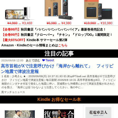
¥4,980
→ ¥3,460
¥6,980
→ ¥4,980
¥19,980
→ ¥16,980
【全巻99円】
秋田書店『ババンババンバンバンパイア』最新巻発売記念！
【全巻99円】
秋田書店『クローバー』『チキン』『ドロップOG』1週間限定！
【最大65%OFF】
Kindle本 サマーセール第2弾
Amazon・Kindleのセール情報まとめは
こちら
注目の記事
🐦Tweet
あとで読む
2026/06/08 12:00
高市首相がXで注意呼びかけ「海岸から離れて」 フィリピ
ン地震で津波注意報
1 名前：少考さん ★：2026/06/08(月) 10:37:31.93 ID:JEqdPTda9.net 高市首相がXで注意呼び
かけ フィリピン地震で津波注意報 | 毎日新聞 2026/6/8 10:31 高市早苗首相は8日、フィリピン
南部のミンダナオ付近で発生した地震に伴い、茨城県から沖縄県にかけて津波注意報が出された
のを受け、「海岸には近づかないよう注意してください。海の中に…
黒マッチョニュース
Kindle お得なセール本