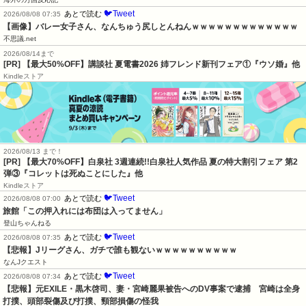
🐦Tweet
あとで読む
2026/08/08 07:35
【画像】バレー女子さん、なんちゅう尻しとんねんｗｗｗｗｗｗｗｗｗｗｗｗｗ
不思議.net
2026/08/14まで
[PR] 【最大50%OFF】講談社 夏電書2026 姉フレンド新刊フェア①『ウソ婚』他
Kindleストア
2026/08/13 まで！
[PR] 【最大70%OFF】白泉社 3週連続!!白泉社人気作品 夏の特大割引フェア 第2
弾③『コレットは死ぬことにした』他
Kindleストア
🐦Tweet
あとで読む
2026/08/08 07:00
旅館「この押入れには布団は入ってません」
登山ちゃんねる
🐦Tweet
あとで読む
2026/08/08 07:35
【悲報】Jリーグさん、ガチで誰も観ないｗｗｗｗｗｗｗｗｗｗ
なんJクエスト
🐦Tweet
あとで読む
2026/08/08 07:34
【悲報】元EXILE・黒木啓司、妻・宮崎麗果被告へのDV事案で逮捕　宮崎は全身
打撲、頭部裂傷及び打撲、頸部損傷の怪我