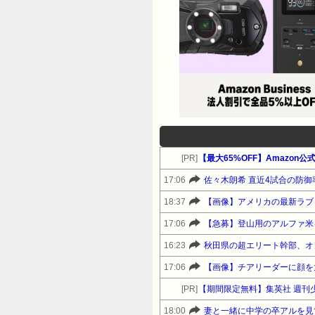
[PR]
【最大65%OFF】Amazon
17:06
佐々木朗希 直近4試合の防御率
18:37
【画像】アメリカの最新ラブド
17:06
【急募】登山用のアルファ米
16:23
秋田県の超エリート幹部、オ
17:06
【画像】チアリーダーに顔を
[PR]
【期間限定無料】集英社 週刊
18:00
妻と一緒に中学の卒アルを見