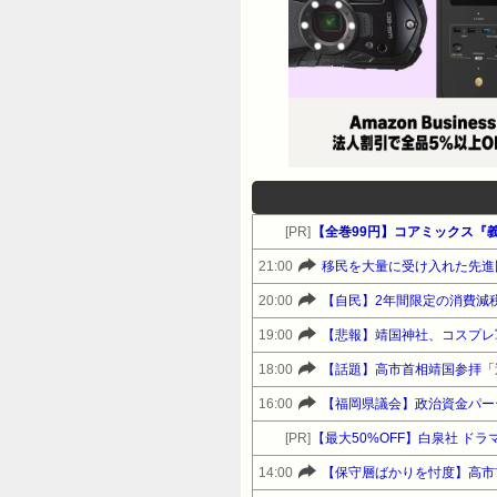
[PR]
【全巻99円】コアミックス『
21:00
移民を大量に受け入れた先進
20:00
【自民】2年間限定の消費減
19:00
【悲報】靖国神社、コスプレ
18:00
【話題】高市首相靖国参拝「
16:00
[PR]
【最大50%OFF】白泉社 ド
14:00
【保守層ばかりを忖度】高市