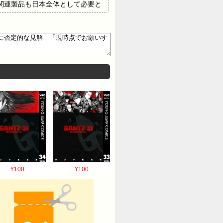
関連製品も日本全体として必要と
る段階にはないと考えておりま
の節約要請に否定的な考えを示す
 高市総理が“石油節約要請”に否
¥100
¥100