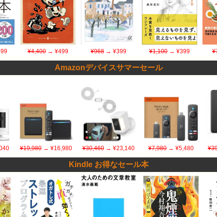
99
¥4,400
→ ¥499
¥968
→ ¥399
¥1,100
→ ¥399
¥
Amazonデバイスサマーセール
040
¥19,980
→ ¥16,980
¥30,460
→ ¥23,140
¥7,980
→ ¥5,480
¥39
Kindle お得なセール本