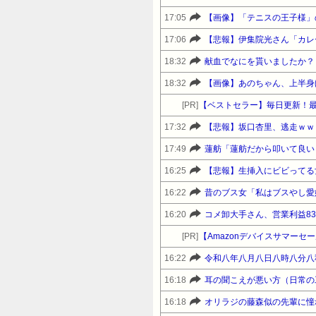
17:05
【画像】「テニスの王子様」
17:06
【悲報】伊集院光さん「カレ
18:32
献血でなにを貰いましたか？
18:32
【画像】あのちゃん、上半身
[PR]
【ベストセラー】毎日更新！
17:32
【悲報】坂口杏里、逃走ｗｗ
17:49
蓮舫「蓮舫だから叩いて良い
16:25
【悲報】生挿入にビビってる
16:22
昔のブス女「私はブスやし愛
16:20
コメ卸大手さん、営業利益8
[PR]
16:22
令和八年八月八日八時八分八
16:18
耳の聞こえが悪い方（日常の
16:18