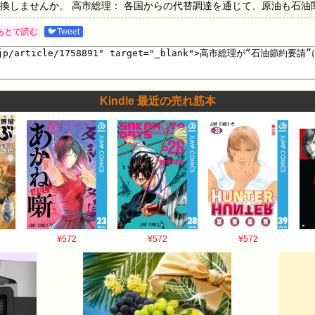
換しませんか。 高市総理： 各国からの代替調達を通じて、原油も石油
は現時点では国民の皆さまに対して、さらに踏み込んだ節約をお願いす
あとで読む
🐦Tweet
先のことも考え、必要以上に無駄遣いをしていない」などと、現時点で
らゆる可能性を排除せずに臨機応変に対応する」と述べました。 続きは↓
る段階にない」 参院決算委でイラン情勢を論戦 引用元：…
Kindle 最近の売れ筋本
¥572
¥572
¥572