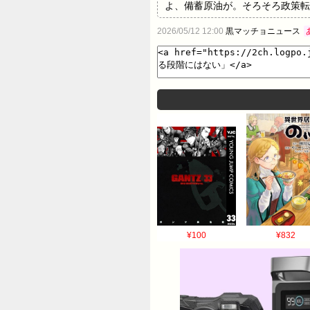
よ、備蓄原油が。そろそろ政策転
なる量は確保できております。私
2026/05/12 12:00
黒マッチョニュース
す。 高市総理は「多くの国民は
一方、「中東情勢を注視して、あ
定的な見解 「現時点でお願いす
¥100
¥832