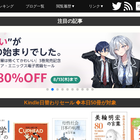
ンキング
ブログ一覧
閲覧履歴▼
リンク▼
ブックマーク
最近読んだ
あとで読む
ネットスーパー
飲食店舗用品
セール情報
注目の記事
Kindle日替わりセール ◆本日50冊が対象