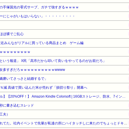
の手塚国光の零式サーブ、ガチで強すぎるｗｗｗｗ
ーにじゃがいもはいらない」・・・・・・・・・
ほぼ裸でご乱心
最近みんながリアルに買っている商品まとめ ゲーム編
ｗｗｗｗｗｗｗｗｗ
という報道」 X民「高市だから叩いて良いをやってるのがお前だろ」
女多すぎだろｗｗｗｗｗｗｗｗｗｗwwww
嬌磨いてさっさと結婚するで」
3％減 高値で買い込んだ米が売れず「損切り祭り」開幕へ
【Amazonデバイスサマーセール】【20%OFF！】 Amazon Kindle Colorsoft | 16GBストレージ、防水、7インチカラーディスプレイ、色調調節ライト、最大8週間持続バッテリー、広告無し、ブラック (2025年発売)
秒に書き込むスレッド
工夫）
オリラジの藤森似の先輩に憧れてた。社内イベントで先輩が私達の所にハイタッチしに来たのでちょっとドキドキしてたら私の前でくるっと踵を返して別の部署の所へ