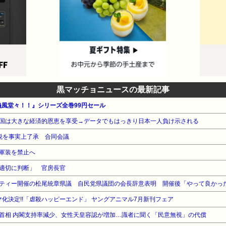
黒マッチョニュースの最新記事
義風堂々！！』シリーズ全巻99円セール
国は大きな経済的恩恵を享受→データでもはっきり日本一人負け示される
税を事実上了承 合同会議
軍装を禁止へ
適切に判断」 官房長官
ラマ化決定!!「虐殺ハッピーエンド」 ヤングアニマル7月新刊フェア
首相 内閣支持率減少、女性天皇容認が増加…識者に聞く「民意無視」の代償