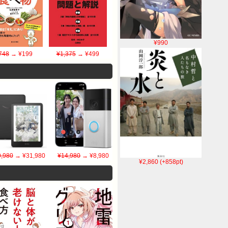
¥990
748
→ ¥199
¥1,375
→ ¥499
,980
→ ¥31,980
¥14,980
→ ¥8,980
¥2,860 (+858pt)