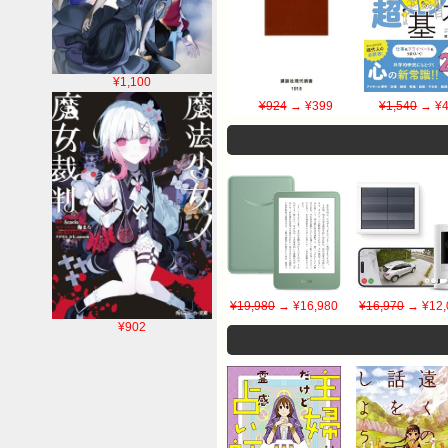
¥1,100
¥924
→ ¥399
¥1,540
→ ¥4
¥19,980
→ ¥16,980
¥16,970
→ ¥12,
¥902