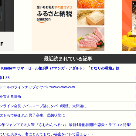
最近読まれている記事
公式 Kindle本 サマーセール第2弾（#マンガ・アダルト）『となりの母娘』他
1.88
ールのラインナップがヤバいwwwwwwwww
を買える場所
ンライン会見でバスローブ姿にタバコ喫煙。大問題に
太ももで挟まれた男子高生、瞑想状態に
少年ジャンプで大人気!『さむわんへるつ』 最新4巻配信開始!恋愛・ラブコメ特集!
ていた夫さん、妻にとんでもない秘密をバレて震える・・・