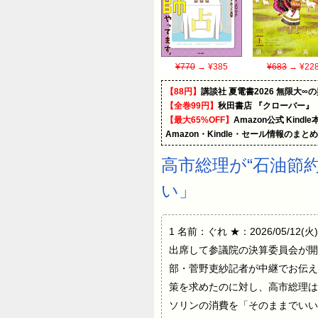
¥770
→ ¥385
¥683
→ ¥22
【88円】
講談社 夏電書2026 無限大∞
【全巻99円】
秋田書店 『クローバー』
【最大65%OFF】
Amazon公式 Kind
Amazon・Kindle・セール情報のまと
高市総理が“石油節
い」
1 名前：ぐれ ★：2026/05/12(火
出席して参議院の決算委員会が開
部・菅野吏紗記者が中継でお伝え
策を求めたのに対し、高市総理は
ソリンの消費を「そのままでいい