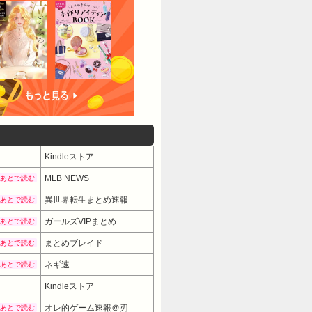
Kindleストア
MLB NEWS
あとで読む
異世界転生まとめ速報
あとで読む
ガールズVIPまとめ
あとで読む
まとめブレイド
あとで読む
ネギ速
あとで読む
Kindleストア
オレ的ゲーム速報＠刃
あとで読む