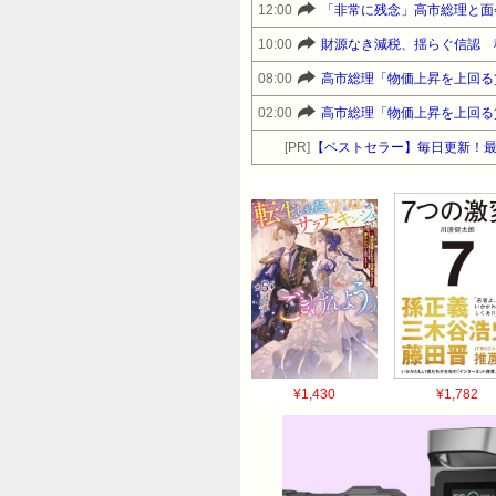
12:00
「非常に残念」高市総理と面
10:00
財源なき減税、揺らぐ信認 
08:00
高市総理「物価上昇を上回る賃
02:00
高市総理「物価上昇を上回る賃
[PR]
【ベストセラー】毎日更新！
¥1,430
¥1,782