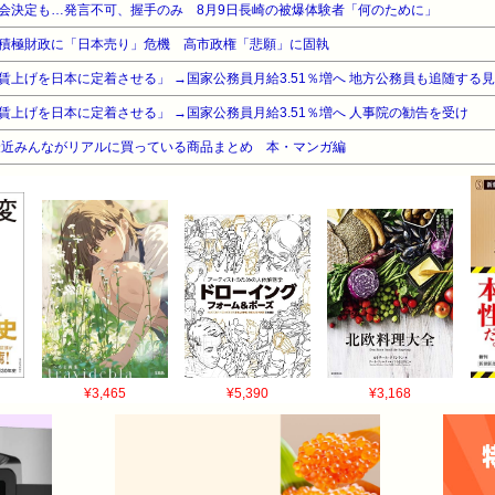
会決定も…発言不可、握手のみ 8月9日長崎の被爆体験者「何のために」
積極財政に「日本売り」危機 高市政権「悲願」に固執
上げを日本に定着させる」 →国家公務員月給3.51％増へ 地方公務員も追随する
上げを日本に定着させる」 →国家公務員月給3.51％増へ 人事院の勧告を受け
最近みんながリアルに買っている商品まとめ 本・マンガ編
¥3,465
¥5,390
¥3,168