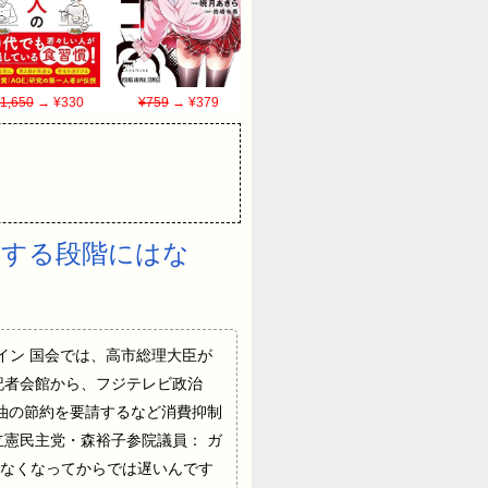
1,650
→ ¥330
¥759
→ ¥379
いする段階にはな
プライムオンライン 国会では、高市総理大臣が
記者会館から、フジテレビ政治
油の節約を要請するなど消費抑制
憲民主党・森裕子参院議員： ガ
なくなってからでは遅いんです