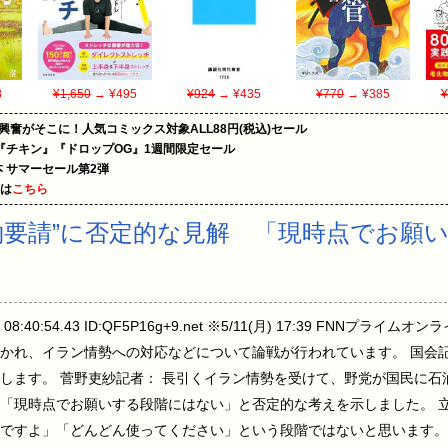
8
¥1,650
→ ¥495
¥924
→ ¥435
¥770
→ ¥385
¥
の興奮がそこに！人気コミックス対象ALL88円(税込)セール
『チキン』『ドロップOG』1週間限定セール
le本 サマーセール第2弾
めは
こちら
約要請”に否定的な見解 「現時点でお願
) 08:40:54.43 ID:QF5P16g+9.net ※5/11(月) 17:39 FNN
かれ、イラン情勢への対応などについて論戦が行われています。 国会
します。 菅野吏紗記者： 長引くイラン情勢を受けて、野党が国民に石
「現時点でお願いする段階にはない」と否定的な考えを示しました。 立
ですよ」「どんどん使ってください」という段階ではないと思います。