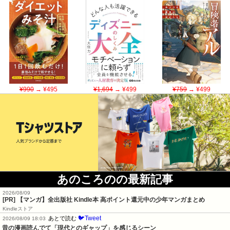
¥990
→ ¥495
¥1,694
→ ¥499
¥759
→ ¥499
あのころのの最新記事
2026/08/09
[PR] 【マンガ】全出版社 Kindle本 高ポイント還元中の少年マンガまとめ
Kindleストア
🐦Tweet
あとで読む
2026/08/09 18:03
昔の漫画読んでて「現代とのギャップ」を感じるシーン