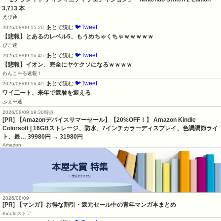
3,713 本
えび通
🐦Tweet
あとで読む
2026/08/09 15:20
【悲報】とあるのレベル5、もうめちゃくちゃｗｗｗｗｗ
ぴこ速
🐦Tweet
あとで読む
2026/08/09 16:45
【悲報】イオン、完全にヤケクソになるｗｗｗｗ
わんこーる速報！
🐦Tweet
あとで読む
2026/08/09 16:45
ワイ二ート、来年で還暦を迎える
ふぇー速
2026/08/09 19:30時点
[PR] 【Amazonデバイスサマーセール】【20%OFF！】 Amazon Kindle
Colorsoft | 16GBストレージ、防水、7インチカラーディスプレイ、色調調節ライ
ト、最…
39980円
→ 31980円
Amazon
2026/08/09
[PR] 【マンガ】お得な割引・還元セール中の青年マンガ本まとめ
Kindleストア