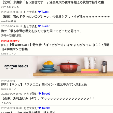
【悲報】米農家「もう無理です…」過去最大の在庫を抱える状態で新米収穫
おーるじゃんる
🐦Tweet
あとで読む
2026/08/09 16:11
【動画】昔のドラマのレ◯プシーン、今見るとアウトすぎるｗｗｗｗｗｗｗｗｗ
mashlife通信
🐦Tweet
あとで読む
2026/08/09 16:11
海外「最も幸運な歴史を歩んできた国ってどこだと思う？」
海外の万国反応記
2026/08/09まで
[PR] 【最大50%OFF】芳文社 『ばっどがーる』ほか まんがタイム きらら7月新
刊&学園マンガ特集
Kindleストア
2026/08/09
[PR] 【マンガ】『スクエニ』高ポイント還元中のマンガまとめ
Kindleストア
🐦Tweet
あとで読む
2026/08/09 16:09
【画像】浜崎あゆみ（47）、エッッッッッッッッッッッッッッッ！！
うしみつ
🐦Tweet
あとで読む
2026/08/09 16:09
ショートスリーパー堀大輔氏、涙を流す