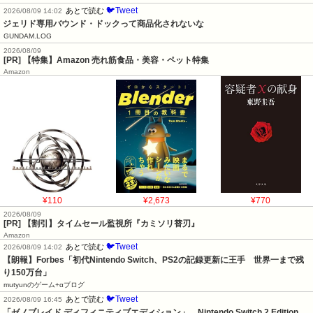
🐦Tweet
あとで読む
2026/08/09 14:02
ジェリド専用バウンド・ドックって商品化されないな
GUNDAM.LOG
2026/08/09
[PR] 【特集】Amazon 売れ筋食品・美容・ペット特集
Amazon
¥110
¥2,673
¥770
2026/08/09
[PR] 【割引】タイムセール監視所『カミソリ替刃』
Amazon
🐦Tweet
あとで読む
2026/08/09 14:02
【朗報】Forbes「初代Nintendo Switch、PS2の記録更新に王手　世界一まで残
り150万台」
mutyunのゲーム+αブログ
🐦Tweet
あとで読む
2026/08/09 16:45
「ゼノブレイド ディフィニティブエディション」　Nintendo Switch 2 Edition　