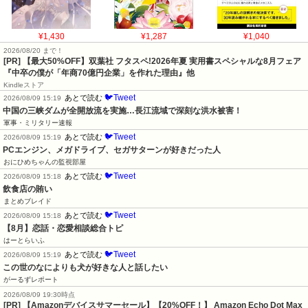
¥1,430
¥1,287
¥1,040
2026/08/20 まで！
[PR]
【最大50%OFF】双葉社 フタスペ!2026年夏 実用書スペシャルな8月フェア
『中卒の僕が「年商70億円企業」を作れた理由』他
Kindleストア
🐦Tweet
あとで読む
2026/08/09 15:19
中国の三峡ダムが全開放流を実施…長江流域で深刻な洪水被害！
軍事・ミリタリー速報
🐦Tweet
あとで読む
2026/08/09 15:19
PCエンジン、メガドライブ、セガサターンが好きだった人
おにひめちゃんの監視部屋
🐦Tweet
あとで読む
2026/08/09 15:18
飲食店の賄い
まとめブレイド
🐦Tweet
あとで読む
2026/08/09 15:18
【8月】恋話・恋愛相談総合トピ
はーとらいふ
🐦Tweet
あとで読む
2026/08/09 15:19
この世のなによりも犬が好きな人と話したい
がーるずレポート
2026/08/09 19:30時点
[PR] 【Amazonデバイスサマーセール】【20%OFF！】 Amazon Echo Dot Max