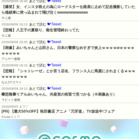
🐦Tweet
あとで読む
2026/08/09 16:40
【爆笑】女、インスタ映えの為にロードスターを路肩に止めて記念撮影していた
ら後続車に突っ込まれて咽び泣くwwwwwwwwwww
キニ速
🐦Tweet
あとで読む
2026/08/09 18:13
【悲報】八王子の夏祭り、衛生管理終わってた
キニ速
🐦Tweet
あとで読む
2026/08/09 18:35
【画像】みいちゃんと山田さん、日本の警察なめすぎで炎上ｗｗｗｗwｗｗｗｗ
ｗｗｗｗｗ
アニゲー速報
🐦Tweet
あとで読む
2026/08/09 18:19
【悲報】「シャトレーゼ」とか言う店名、フランス人に馬鹿にされまくるｗｗｗ
ｗｗｗｗｗｗｗ
なんJクエスト
🐦Tweet
あとで読む
2026/08/09 18:10
🔴悲報🔴リアルみいちゃん、共産党の街宣で見つかる（※画像あり）
ラビット速報
2026/09/05 まで！
[PR] 【最大50%OFF】秋田書店 アニメ「刃牙道」 TV放送中!フェア
Kindleストア