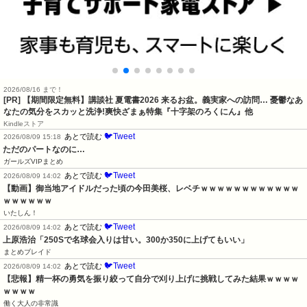
2026/08/16 まで！
[PR] 【期間限定無料】講談社 夏電書2026 来るお盆。義実家への訪問… 憂鬱なあ
なたの気分をスカッと洗浄!爽快ざまぁ特集『十字架のろくにん』他
Kindleストア
🐦Tweet
あとで読む
2026/08/09 15:18
ただのパートなのに…
ガールズVIPまとめ
🐦Tweet
あとで読む
2026/08/09 14:02
【動画】御当地アイドルだった頃の今田美桜、レベチｗｗｗｗｗｗｗｗｗｗｗｗ
ｗｗｗｗｗｗ
いたしん！
🐦Tweet
あとで読む
2026/08/09 14:02
上原浩治「250Sで名球会入りは甘い。300か350に上げてもいい」
まとめブレイド
🐦Tweet
あとで読む
2026/08/09 14:02
【悲報】精一杯の勇気を振り絞って自分で刈り上げに挑戦してみた結果ｗｗｗｗ
ｗｗｗｗ
働く大人の非常識