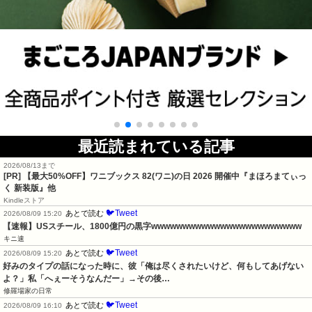
最近読まれている記事
2026/08/13まで
[PR]
【最大50%OFF】ワニブックス 82(ワニ)の日 2026 開催中『まほろまてぃっ
く 新装版』他
Kindleストア
🐦Tweet
あとで読む
2026/08/09 15:20
【速報】USスチール、1800億円の黒字wwwwwwwwwwwwwwwwwwwwwwww
キニ速
🐦Tweet
あとで読む
2026/08/09 15:20
好みのタイプの話になった時に、彼「俺は尽くされたいけど、何もしてあげない
よ？」私「へぇーそうなんだー」→その後…
修羅場家の日常
🐦Tweet
あとで読む
2026/08/09 16:10