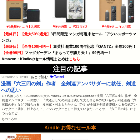
¥19,980
→ ¥16,980
¥39,980
→ ¥31,980
¥7,980
→ ¥5,480
【最終日】【最大50%還元】
3日間限定 マンガ毎週末セール「アツいスポーツマ
ンガ」
【最終日】【全巻100円均一】
集英社 創業100周年記念『GANTZ』全巻100円！
【全巻99円】
マッグガーデン『まもって守護月天！』99円均一！
Amazon・Kindleのセール情報まとめは
こちら
注目の記事
🐦Tweet
あとで読む
2026/05/09 12:03
漫画『六三四の剣』作者 全剣連アンバサダーに就任、剣道
への思い
1：名無しさん：2026/05/08(金) 07:00:47.26 ID:C5WW11qb9.net 漫画『六三四の剣』作者 全
剣連アンバサダーへの思い 「武道としての剣道は決して失われる事のないもの」剣道漫画『六
三四の剣』などで知られる、漫画家・村上もとかさん（74）が全日本剣道連盟初となる公式アン
バサダーに就任。村上さんに、アンバサダーとして伝えていきたいことや、『六三四の剣』にま
つわるエピ…
あのころの
Kindle お得なセール本