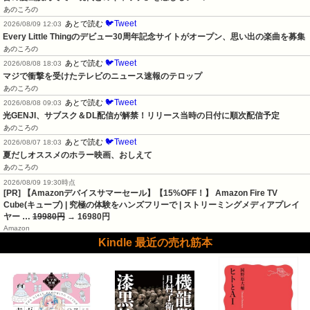
あのころの
🐦Tweet
あとで読む
2026/08/09 12:03
Every Little Thingのデビュー30周年記念サイトがオープン、思い出の楽曲を募集
あのころの
🐦Tweet
あとで読む
2026/08/08 18:03
マジで衝撃を受けたテレビのニュース速報のテロップ
あのころの
🐦Tweet
あとで読む
2026/08/08 09:03
光GENJI、サブスク＆DL配信が解禁！リリース当時の日付に順次配信予定
あのころの
🐦Tweet
あとで読む
2026/08/07 18:03
夏だしオススメのホラー映画、おしえて
あのころの
2026/08/09 19:30時点
[PR] 【Amazonデバイスサマーセール】【15%OFF！】 Amazon Fire TV
Cube(キューブ) | 究極の体験をハンズフリーで | ストリーミングメディアプレイ
ヤー …
19980円
→ 16980円
Amazon
Kindle 最近の売れ筋本