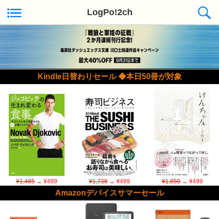
LogPo!2ch
Kindle日替わりセール ◆本日50冊が対象
¥1,485
→ ¥499
¥1,738
→ ¥499
¥1,650
→ ¥499
Amazonデバイスサマーセール