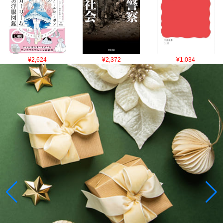
¥2,624
¥2,372
¥1,034