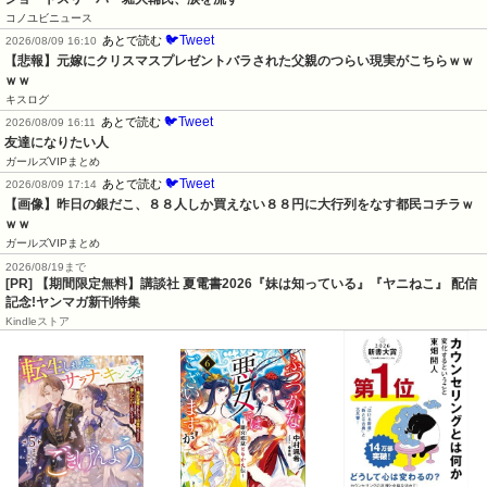
コノユビニュース
🐦Tweet
あとで読む
2026/08/09 16:10
【悲報】元嫁にクリスマスプレゼントバラされた父親のつらい現実がこちらｗｗ
ｗｗ
キスログ
🐦Tweet
あとで読む
2026/08/09 16:11
友達になりたい人
ガールズVIPまとめ
🐦Tweet
あとで読む
2026/08/09 17:14
【画像】昨日の銀だこ、８８人しか買えない８８円に大行列をなす都民コチラｗ
ｗｗ
ガールズVIPまとめ
2026/08/19まで
[PR] 【期間限定無料】講談社 夏電書2026『妹は知っている』『ヤニねこ』 配信
記念!ヤンマガ新刊特集
Kindleストア