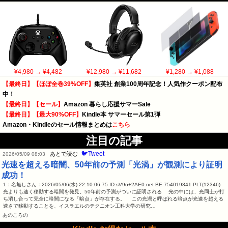
¥4,980
→ ¥4,482
¥12,980
→ ¥11,682
¥1,280
→ ¥1,088
【最終日】【ほぼ全巻39%OFF】
集英社 創業100周年記念！人気作クーポン配布
中！
【最終日】【セール】
Amazon 暮らし応援サマーSale
【最終日】【最大90%OFF】
Kindle本 サマーセール第1弾
Amazon・Kindleのセール情報まとめは
こちら
注目の記事
🐦Tweet
あとで読む
2026/05/09 08:03
光速を超える暗闇、50年前の予測「光渦」が観測により証明
成功！
1：名無しさん：2026/05/06(水) 22:10:06.75 ID:sV9o+2AE0.net BE:754019341-PLT(12346)
光よりも速く移動する暗闇を発見。50年前の予測がついに証明される 光の中には、光同士が打
ち消し合って完全に暗闇になる「暗点」が存在する。 この光渦と呼ばれる暗点が光速を超える
速さで移動することを、イスラエルのテクニオン工科大学の研究…
あのころの