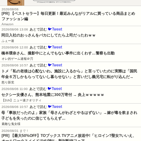
2026/08/06
[PR] 【ベストセラー】毎日更新！最近みんながリアルに買っている商品まとめ
ファッション編
Amazon
🐦Tweet
あとで読む
2026/08/06 13:06
同日入社のおっさんをバカにしてたら上司だったわｗｗ
ふぇー速
🐦Tweet
あとで読む
2026/08/06 12:00
橋本環奈さん、撮影中にとんでもない事件に出くわす…警察も出動
オレ的ゲーム速報＠刃
🐦Tweet
あとで読む
2026/08/06 10:57
トメ「私の老後は心配ないわ。施設に入るから」と言っていたのに実際は「国民
年金６万しかもらってないし暮らせない」と言いだし義兄宅に転がり込んだ→
怒り新党
🐦Tweet
あとで読む
2026/08/06 11:00
セクシー女優さん、熊本地震に300万寄付 → 炎上ｗｗｗｗｗ
【2ch】ニュー速クオリティ
🐦Tweet
あとで読む
2026/08/06 10:57
母「事故だったのよ」家族「母さんがわざとやるはずない」→嫁が毒を飲まされ
子どもを失ったのに信じてもらえず…
素敵な鬼女様
2026/08/31 まで！
[PR] 【最大50%OFF】TOブックス TVアニメ放送中!「ヒロイン?聖女?いいえ、