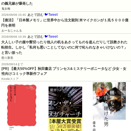
の義兄嫁が爆発した
鬼女梅
🐦Tweet
あとで読む
2026/08/06 10:40
【復活】「日本製メモリ」に世界中から注文殺到 米マイクロンが１兆５０００億
円を表明
おーるじゃんる
🐦Tweet
あとで読む
2026/08/06 10:39
大人しい子の服や髪切ったり他人の机をあさってものを盗んだりして説教された
転校生。しかし「私何も悪いことしてないのに何で叱られなきゃいけないの？」
と言い放った
怒り新党
2026/08/14まで
[PR] 【最大50%OFF】秋田書店 プリンセス&ミステリーボニータなど 少女・女
性向けコミック準新作フェア
Kindleストア