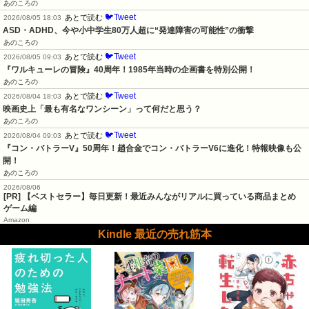
あのころの
🐦Tweet
あとで読む
2026/08/05 18:03
ASD・ADHD、今や小中学生80万人超に“発達障害の可能性”の衝撃
あのころの
🐦Tweet
あとで読む
2026/08/05 09:03
『ワルキューレの冒険』40周年！1985年当時の企画書を特別公開！
あのころの
🐦Tweet
あとで読む
2026/08/04 18:03
映画史上「最も有名なワンシーン」って何だと思う？
あのころの
🐦Tweet
あとで読む
2026/08/04 09:03
『コン・バトラーV』50周年！趙合金でコン・バトラーV6に進化！特報映像も公
開！
あのころの
2026/08/06
[PR] 【ベストセラー】毎日更新！最近みんながリアルに買っている商品まとめ
ゲーム編
Amazon
Kindle 最近の売れ筋本