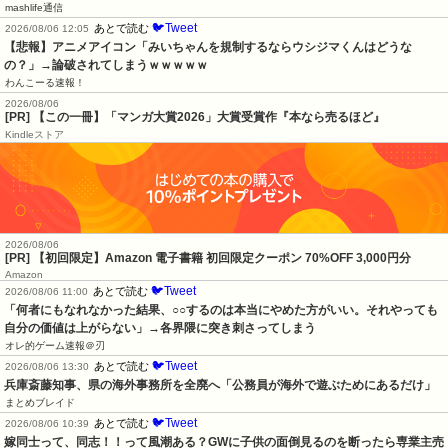
mashlife通信
🐦Tweet
あとで読む
2026/08/06 12:05
【悲報】アニメアイコン「みいちゃんを規制するならウシジマくんはどうな
の？」→論破されてしまうｗｗｗｗｗ
わんこーる速報！
2026/08/06
[PR] 【この一冊】「マンガ大賞2026」大賞受賞作『本なら売るほど』
Kindleストア
2026/08/06
[PR] 【初回限定】Amazon 電子書籍 初回限定クーポン 70%OFF 3,000円分
Amazon
🐦Tweet
あとで読む
2026/08/06 11:00
「何者にもなれなかった結果、○○するのは本当にやめた方がいい。それやっても
自分の価値は上がらない」→各界隈に突き刺さってしまう
オレ的ゲーム速報＠刃
🐦Tweet
あとで読む
2026/08/06 13:30
兵庫斎藤知事、県の海外事務所を全廃へ「公務員が海外で遊ぶためにあるだけ」
まとめブレイド
🐦Tweet
あとで読む
2026/08/06 10:39
嫁同士って、同志！！って風潮ある？GWに子供の面倒見るのを断ったら専業主売