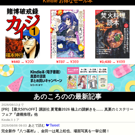
Kindle お得なセール本
¥440
→ ¥200
¥737
→ ¥369
¥1,430
→ ¥499
あのころのの最新記事
2026/08/13まで
[PR] 【最大50%OFF】講談社 夏電書2026 極上の謎解きを…… 真夏のミステリー
フェア『虚構推理』他
Kindleストア
🐦Tweet
あとで読む
2026/08/06 09:03
完全新作『八つ墓村』、金田一は尾上松也、場面写真を一挙公開！