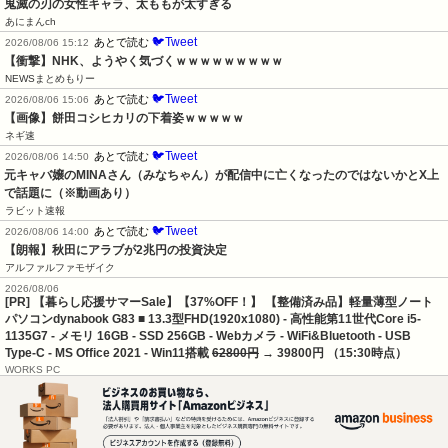
鬼滅の刃の女性キャラ、太ももが太すぎる
あにまんch
🐦Tweet
あとで読む
2026/08/06 15:12
【衝撃】NHK、ようやく気づくｗｗｗｗｗｗｗｗｗ
NEWSまとめもりー
🐦Tweet
あとで読む
2026/08/06 15:06
【画像】餅田コシヒカリの下着姿ｗｗｗｗｗ
ネギ速
🐦Tweet
あとで読む
2026/08/06 14:50
元キャバ嬢のMINAさん（みなちゃん）が配信中に亡くなったのではないかとX上
で話題に（※動画あり）
ラビット速報
🐦Tweet
あとで読む
2026/08/06 14:00
【朗報】秋田にアラブが2兆円の投資決定
アルファルファモザイク
2026/08/06
[PR] 【暮らし応援サマーSale】【37%OFF！】 【整備済み品】軽量薄型ノート
パソコンdynabook G83 ■ 13.3型FHD(1920x1080) - 高性能第11世代Core i5-
1135G7 - メモリ 16GB - SSD 256GB - Webカメラ - WiFi&Bluetooth - USB
Type-C - MS Office 2021 - Win11搭載
62800円
→ 39800円 （15:30時点）
WORKS PC