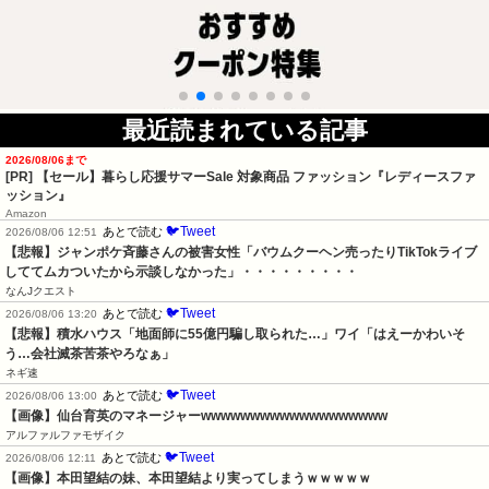
最近読まれている記事
2026/08/06まで
[PR]
【セール】暮らし応援サマーSale 対象商品 ファッション『レディースファ
ッション』
Amazon
🐦Tweet
あとで読む
2026/08/06 12:51
【悲報】ジャンポケ斉藤さんの被害女性「バウムクーヘン売ったりTikTokライブ
しててムカついたから示談しなかった」・・・・・・・・・
なんJクエスト
🐦Tweet
あとで読む
2026/08/06 13:20
【悲報】積水ハウス「地面師に55億円騙し取られた…」ワイ「はえーかわいそ
う…会社滅茶苦茶やろなぁ」
ネギ速
🐦Tweet
あとで読む
2026/08/06 13:00
【画像】仙台育英のマネージャーwwwwwwwwwwwwwwwwwww
アルファルファモザイク
🐦Tweet
あとで読む
2026/08/06 12:11
【画像】本田望結の妹、本田望結より実ってしまうｗｗｗｗｗ