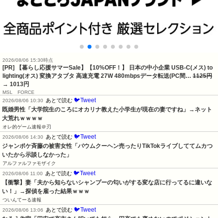
2026/08/06 15:30時点
[PR] 【暮らし応援サマーSale】【10%OFF！】 日本の中小企業 USB-C(メス) to
lighting(オス) 変換アタブタ 高速充電 27W 480mbpsデータ転送(PC間…
1125円
→ 1013円
MSL FORCE
🐦Tweet
あとで読む
2026/08/06 10:30
既婚男性「大学院生のころにオカリナ教えた小学生が現在の妻ですね」→ネット
大荒れｗｗｗｗ
オレ的ゲーム速報＠刃
🐦Tweet
あとで読む
2026/08/06 14:30
ジャンポケ斉藤の被害女性「バウムクーヘン売ったりTikTokライブしててムカつ
いたから示談しなかった」
アルファルファモザイク
🐦Tweet
あとで読む
2026/08/06 11:00
【衝撃】妻「夫から知らないシャンプーの匂いがする変な店に行ってるに違いな
い！」→探偵を雇った結果ｗｗｗ
ついんてーる速報
🐦Tweet
あとで読む
2026/08/06 13:06