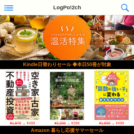
LogPo!2ch
Kindle日替わりセール ◆本日50冊が対象
¥1,870
→ ¥499
¥2,200
→ ¥399
¥1,650
→ ¥499
Amazon 暮らし応援サマーセール