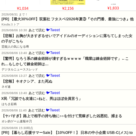
¥1,034
¥2,156
¥1,833
2026/08/31 まで！
[PR] 【最大30%OFF】双葉社 フタスペ!2026年夏③『その門番、最強につき』他
Kindleストア
🐦Tweet
あとで読む
2026/08/06 10:30
【悲報】お胸が大きすぎるせいでアイドルのオーディションに落ちてしまった女
の子がこちら
芸能人の気になる噂
🐦Tweet
あとで読む
2026/08/06 13:40
【驚愕】なろう系の錬金術師が凄すぎるｗｗｗｗ「職業は錬金術師です」←こ
れ…もしかして錬金術師は…
デジタルニューススレッド
🐦Tweet
あとで読む
2026/08/06 13:27
【悲報】キオクシア、また死ぬ
ネギ速
🐦Tweet
あとで読む
2026/08/06 13:40
X民「冗談でも友達に○ねと、男はほぼ全員言う」
はちま起稿
🐦Tweet
あとで読む
2026/08/06 11:40
【ヤバすぎ】路上で相手の持ち物に○○を付けて荒稼ぎした凶悪犯、捕まる
オレ的ゲーム速報＠刃
2026/08/06 15:30時点
[PR] 【暮らし応援サマーSale】【10%OFF！】 日本の中小企業 USB-C(メス) to