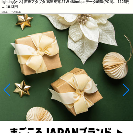
lighting(オス) 変換アタブタ 高速充電 27W 480mbpsデータ転送(PC間…
1125円
→ 1013円
MSL FORCE