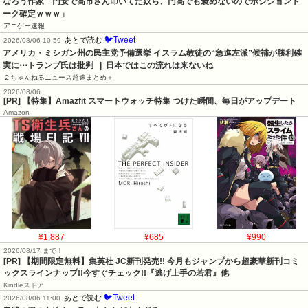
なろう作家「円安で高市さん叩いてた奴ら、円高でも褒めないのでポジショント
ーク確定ｗｗｗ」
アニゲー速報
🐦Tweet
あとで読む
2026/08/06 10:59
アメリカ・ミシガン州の民主党予備選挙 イスラム教徒の“急進左派”候補が勝利確
実に⋯トランプ氏は批判   |  日本ではこの流れは来ないね
２ちゃんねるニュース超速まとめ＋
2026/08/06
[PR] 【特集】Amazfit スマートウォッチ特集 つけた瞬間、毎日がアップデート
Amazon
¥1,887
¥685
¥990
2026/08/17 まで！
[PR] 【期間限定無料】集英社 JC新刊発売!! 今月もジャンプから超豪華新刊コミ
ックスラインナップ!!今すぐチェック!!『逃げ上手の若君』他
Kindleストア
🐦Tweet
あとで読む
2026/08/06 11:00