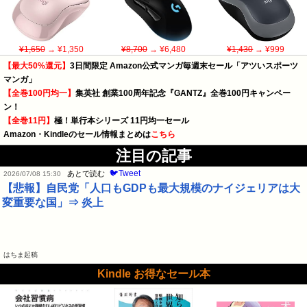
¥1,650
→ ¥1,350
¥8,700
→ ¥6,480
¥1,430
→ ¥999
【最大50%還元】
3日間限定 Amazon公式マンガ毎週末セール「アツいスポーツ
マンガ」
【全巻100円均一】
集英社 創業100周年記念『GANTZ』全巻100円キャンペー
ン！
【全巻11円】
極！単行本シリーズ 11円均一セール
Amazon・Kindleのセール情報まとめは
こちら
注目の記事
🐦Tweet
あとで読む
2026/07/08 15:30
【悲報】自民党「人口もGDPも最大規模のナイジェリアは大
変重要な国」⇒ 炎上
はちま起稿
Kindle お得なセール本