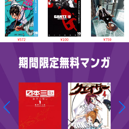
¥572
¥100
¥759