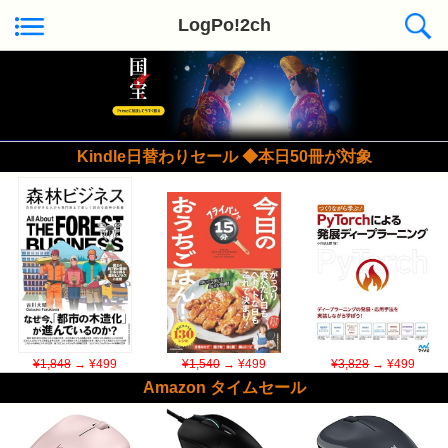
LogPo!2ch
Kindle日替わりセール ◆本日50冊が対象
¥1,848
→ ¥499
¥1,540
→ ¥499
¥3,828
→ ¥499
Amazon タイムセール