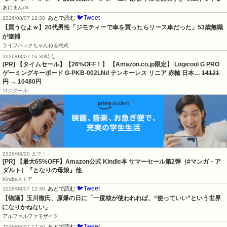
あにまんch
🐦Tweet
あとで読む
2026/08/07 12:30
【買うなよｗ】20代男性「ジモティーで車を買ったらリース車だった」53歳無職
が逮捕
ライフハックちゃんねる弐式
2026/08/07 16:30時点
[PR] 【タイムセール】【26%OFF！】 【Amazon.co.jp限定】 Logicool G PRO
ゲーミングキーボード G-PKB-002LNd テンキーレス リニア 赤軸 日本…
14121
円
→ 10480円
‎ロジクール
2026/08/20 まで！
[PR]
【最大65%OFF】Amazon公式 Kindle本 サマーセール第2弾（#マンガ・ア
ダルト）『となりの母娘』他
Kindleストア
🐦Tweet
あとで読む
2026/08/07 12:30
【物議】玉川徹氏、原爆の日に「一度核が使われれば、“使っていい”という世界
になりかねない」
アルファルファモザイク
🐦Tweet
あとで読む
2026/08/07 12:30