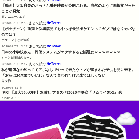
【動画】大阪府警のおっさん射殺映像が公開される。当然のように無抵抗だった
ことが発覚
痛いニュース(ﾉ∀`)
🐦Tweet
あとで読む
2026/08/07 12:30
【ポケチャン】前期上位構築見てもやっぱ最強ポケモンってガブではなくカバな
のでは？
ポケモンまとめ速報
🐦Tweet
あとで読む
2026/08/07 12:27
日本の小学校さん、評価システムがエグすぎると話題にｗｗｗｗｗｗｗ
ずっと日曜日のターン
🐦Tweet
あとで読む
2026/08/07 12:27
私が病気なの知っててアポなしでやって来たウトメが産まれた子供を見に来る。
「お昼はお惣菜でいいわ」なんて言われたけど来てほしくない
鬼女梅
2026/08/31 まで！
[PR] 【最大30%OFF】双葉社 フタスペ!2026年夏⑥『サムライ無双』他
Kindleストア