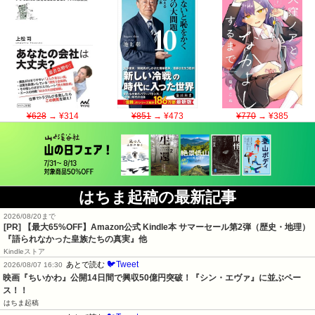
¥628
→ ¥314
¥851
→ ¥473
¥770
→ ¥385
はちま起稿の最新記事
2026/08/20まで
[PR]
【最大65%OFF】Amazon公式 Kindle本 サマーセール第2弾（歴史・地理）
『語られなかった皇族たちの真実』他
Kindleストア
🐦Tweet
あとで読む
2026/08/07 16:30
映画『ちいかわ』公開14日間で興収50億円突破！『シン・エヴァ』に並ぶペー
ス！！
はちま起稿