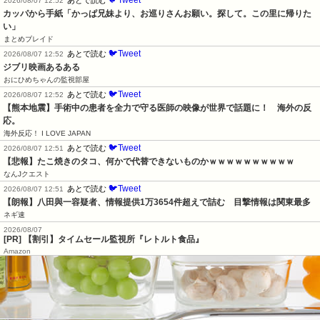
🐦Tweet
あとで読む
2026/08/07 12:52
カッパから手紙「かっぱ兄妹より、お巡りさんお願い。探して。この里に帰りた
い」
まとめブレイド
🐦Tweet
あとで読む
2026/08/07 12:52
ジブリ映画あるある
おにひめちゃんの監視部屋
🐦Tweet
あとで読む
2026/08/07 12:52
【熊本地震】手術中の患者を全力で守る医師の映像が世界で話題に！　海外の反
応。
海外反応！ I LOVE JAPAN
🐦Tweet
あとで読む
2026/08/07 12:51
【悲報】たこ焼きのタコ、何かで代替できないものかｗｗｗｗｗｗｗｗｗｗ
なんJクエスト
🐦Tweet
あとで読む
2026/08/07 12:51
【朗報】八田與一容疑者、情報提供1万3654件超えで詰む　目撃情報は関東最多
ネギ速
2026/08/07
[PR] 【割引】タイムセール監視所『レトルト食品』
Amazon