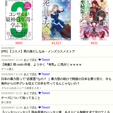
¥800
¥1,617
¥832
2026/08/07
[PR] 【コスメ】男の身だしなみ・メンズコスメストア
Amazon
🐦Tweet
あとで読む
2026/08/07 12:25
【画像】咲-saki-作者、ようやく『奇乳』に気付くｗｗｗｗ
ゲーム魔人
🐦Tweet
あとで読む
2026/08/07 12:29
日本の暴力団って“必要悪”なの？   |  暴力団の助けで戦後の日本を乗り切り、今も
海外からの半グレを従えて日本を守ってるんじゃないの？
２ちゃんねるニュース超速まとめ＋
🐦Tweet
あとで読む
2026/08/07 12:27
チーズについて知ってること
怒り新党
🐦Tweet
あとで読む
2026/08/07 12:30
【ハンターハンター】脱会長派のハンター達、あまりにも無能すぎて泣けてくる