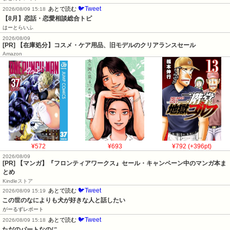
🐦Tweet
あとで読む
2026/08/09 15:18
【8月】恋話・恋愛相談総合トピ
はーとらいふ
2026/08/09
[PR] 【在庫処分】コスメ・ケア用品、旧モデルのクリアランスセール
Amazon
¥572
¥693
¥792 (+396pt)
2026/08/09
[PR] 【マンガ】『フロンティアワークス』セール・キャンペーン中のマンガ本ま
とめ
Kindleストア
🐦Tweet
あとで読む
2026/08/09 15:19
この世のなによりも犬が好きな人と話したい
がーるずレポート
🐦Tweet
あとで読む
2026/08/09 15:18
ただのパートなのに…