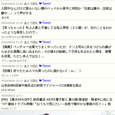
🐦Tweet
あとで読む
2026/08/09 15:18
入院中なんだけど誰もいない隣のベッドから夜中に何回か「注射は嫌や…注射は
嫌や…」って声がする
鬼女梅
🐦Tweet
あとで読む
2026/08/09 15:18
【言っちゃった】年上人妻と不倫してる知人男性（３０歳）が、女のことをわか
ったような発言したので…
おにひめちゃんの監視部屋
🐦Tweet
あとで読む
2026/08/09 15:16
【胸糞】ベンチャー企業でうまくやっていたが、クソ上司Aに目をつけられ嫌が
らせされ退職に追い込まれた→その後Aが結婚して子供も生まれたと聞き、復讐
を決意。ただし本人ではなく…
プリンはのみものです。
🐦Tweet
あとで読む
2026/08/09 15:14
【悲報】折りたたみスマホ買ったのに届かない(´；ω；｀)
ガジェット2ch
🐦Tweet
あとで読む
2026/08/09 15:15
山本由伸6回途中無失点の好投でドジャースの8連敗を阻止
MLB NEWS
2026/08/23 まで！
[PR] 【最大50%OFF】秋田書店 AKITA電子祭り 夏の陣 帰省前・帰省中に役に立
つ!? 嫁姑トラブル特集!『おうちで死にたい～自然で穏やかな最後の日々～』他
Kindleストア