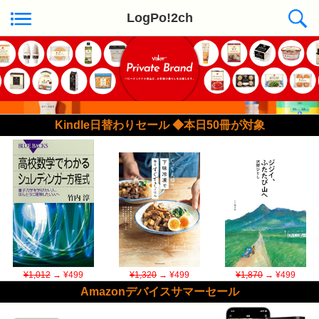
LogPo!2ch
Kindle日替わりセール ◆本日50冊が対象
¥1,012
→ ¥499
¥1,320
→ ¥499
¥1,870
→ ¥499
Amazonデバイスサマーセール