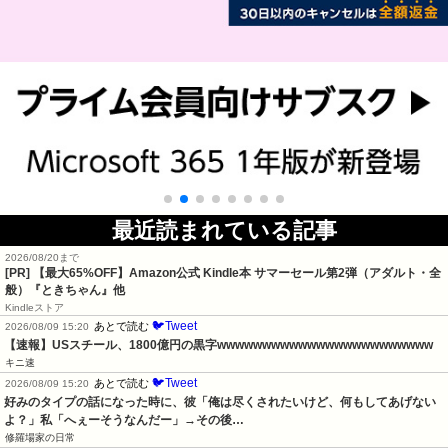
最近読まれている記事
2026/08/20まで
[PR]
【最大65%OFF】Amazon公式 Kindle本 サマーセール第2弾（アダルト・全
般）『ときちゃん』他
Kindleストア
🐦Tweet
あとで読む
2026/08/09 15:20
【速報】USスチール、1800億円の黒字wwwwwwwwwwwwwwwwwwwwwwww
キニ速
🐦Tweet
あとで読む
2026/08/09 15:20
好みのタイプの話になった時に、彼「俺は尽くされたいけど、何もしてあげない
よ？」私「へぇーそうなんだー」→その後…
修羅場家の日常