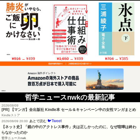
¥916
→ ¥499
¥1,650
→ ¥499
¥704
→ ¥385
哲学ニュースnwkの最新記事
2026/08/09
[PR] 【マンガ】全出版社 Kindle本 セール＆キャンペーン中の女性マンガまとめ
Kindleストア
🐦Tweet
あとで読む
2026/08/09 20:00
【ネット史】「鏡の中のアクトレス事件」夫は正しかったのに、なぜ喧嘩は終わ
らなかったのか
哲学ニュースnwk