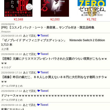
¥2,048
¥2,000
¥1,782
2026/08/09
[PR] 【コスメ】パック・シート・美容液… サンプル付き・限定品特集
Amazon
🐦Tweet
あとで読む
2026/08/09 16:45
「ゼノブレイド ディフィニティブエディション」　Nintendo Switch 2 Edition　
3,713 本
えび通
🐦Tweet
あとで読む
2026/08/09 16:10
【悲報】元嫁にクリスマスプレゼントバラされた父親のつらい現実がこちらｗｗ
ｗｗ
キスログ
🐦Tweet
あとで読む
2026/08/09 17:14
【画像】昨日の銀だこ、８８人しか買えない８８円に大行列をなす都民コチラｗ
ｗｗ
ガールズVIPまとめ
🐦Tweet
あとで読む
2026/08/09 17:14
ドジャースｗｗｗｗｗｗｗｗｗｗｗｗｗｗｗｗｗｗｗｗｗｗｗｗｗｗｗｗｗｗ
ガールズVIPまとめ
🐦Tweet
あとで読む
2026/08/09 16:11
友達になりたい人