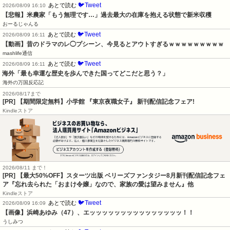
🐦Tweet
あとで読む
2026/08/09 16:10
【悲報】米農家「もう無理です…」過去最大の在庫を抱える状態で新米収穫
おーるじゃんる
🐦Tweet
あとで読む
2026/08/09 16:11
【動画】昔のドラマのレ◯プシーン、今見るとアウトすぎるｗｗｗｗｗｗｗｗｗ
mashlife通信
🐦Tweet
あとで読む
2026/08/09 16:11
海外「最も幸運な歴史を歩んできた国ってどこだと思う？」
海外の万国反応記
2026/08/17まで
[PR] 【期間限定無料】小学館 『東京夜職女子』 新刊配信記念フェア!
Kindleストア
2026/08/11 まで！
[PR] 【最大50%OFF】スターツ出版 ベリーズファンタジー8月新刊配信記念フェ
ア『忘れ去られた「おまけ令嬢」なので、家族の愛は望みません』他
Kindleストア
🐦Tweet
あとで読む
2026/08/09 16:09
【画像】浜崎あゆみ（47）、エッッッッッッッッッッッッッッッ！！
うしみつ