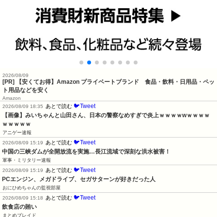
2026/08/09
[PR] 【安くてお得】Amazon プライベートブランド 食品・飲料・日用品・ペッ
ト用品などを安く
Amazon
🐦Tweet
あとで読む
2026/08/09 18:35
【画像】みいちゃんと山田さん、日本の警察なめすぎで炎上ｗｗｗｗwｗｗｗｗ
ｗｗｗｗｗ
アニゲー速報
🐦Tweet
あとで読む
2026/08/09 15:19
中国の三峡ダムが全開放流を実施…長江流域で深刻な洪水被害！
軍事・ミリタリー速報
🐦Tweet
あとで読む
2026/08/09 15:19
PCエンジン、メガドライブ、セガサターンが好きだった人
おにひめちゃんの監視部屋
🐦Tweet
あとで読む
2026/08/09 15:18
飲食店の賄い
まとめブレイド