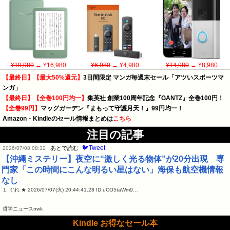
¥19,980
→ ¥16,980
¥6,980
→ ¥4,980
¥14,980
→ ¥8,980
【最終日】【最大50%還元】
3日間限定 マンガ毎週末セール「アツいスポーツマ
ンガ」
【最終日】【全巻100円均一】
集英社 創業100周年記念『GANTZ』全巻100円！
【全巻99円】
マッグガーデン『まもって守護月天！』99円均一！
Amazon・Kindleのセール情報まとめは
こちら
注目の記事
🐦Tweet
あとで読む
2026/07/08 08:32
【沖縄ミステリー】夜空に“激しく光る物体”が20分出現 専
門家「この時間にこんな明るい星はない」海保も航空機情報
なし
1: ぐれ ★ 2026/07/07(火) 20:44:41.28 ID:uCO5taWm9…
哲学ニュースnwk
Kindle お得なセール本