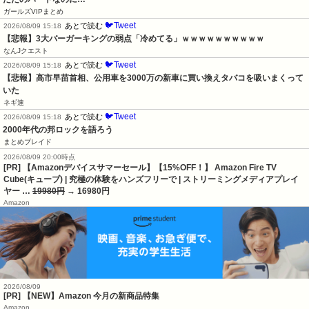
ガールズVIPまとめ
🐦Tweet
あとで読む
2026/08/09 15:18
【悲報】3大バーガーキングの弱点「冷めてる」ｗｗｗｗｗｗｗｗｗｗ
なんJクエスト
🐦Tweet
あとで読む
2026/08/09 15:18
【悲報】高市早苗首相、公用車を3000万の新車に買い換えタバコを吸いまくって
いた
ネギ速
🐦Tweet
あとで読む
2026/08/09 15:18
2000年代の邦ロックを語ろう
まとめブレイド
2026/08/09 20:00時点
[PR] 【Amazonデバイスサマーセール】【15%OFF！】 Amazon Fire TV
Cube(キューブ) | 究極の体験をハンズフリーで | ストリーミングメディアプレイ
ヤー …
19980円
→ 16980円
Amazon
2026/08/09
[PR] 【NEW】Amazon 今月の新商品特集
Amazon