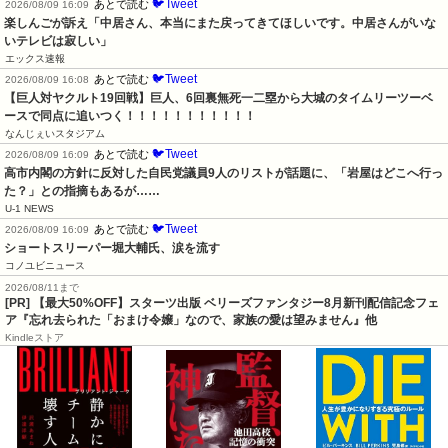
🐦Tweet
あとで読む
2026/08/09 16:09
楽しんごが訴え「中居さん、本当にまた戻ってきてほしいです。中居さんがいな
いテレビは寂しい」
エックス速報
🐦Tweet
あとで読む
2026/08/09 16:08
【巨人対ヤクルト19回戦】巨人、6回裏無死一二塁から大城のタイムリーツーベ
ースで同点に追いつく！！！！！！！！！！！
なんじぇいスタジアム
🐦Tweet
あとで読む
2026/08/09 16:09
高市内閣の方針に反対した自民党議員9人のリストが話題に、「岩屋はどこへ行っ
た？」との指摘もあるが……
U-1 NEWS
🐦Tweet
あとで読む
2026/08/09 16:09
ショートスリーパー堀大輔氏、涙を流す
コノユビニュース
2026/08/11まで
[PR] 【最大50%OFF】スターツ出版 ベリーズファンタジー8月新刊配信記念フェ
ア『忘れ去られた「おまけ令嬢」なので、家族の愛は望みません』他
Kindleストア