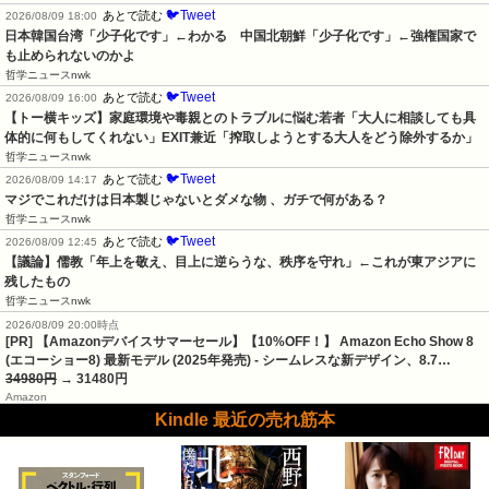
🐦Tweet
あとで読む
2026/08/09 18:00
日本韓国台湾「少子化です」←わかる　中国北朝鮮「少子化です」←強権国家で
も止められないのかよ
哲学ニュースnwk
🐦Tweet
あとで読む
2026/08/09 16:00
【トー横キッズ】家庭環境や毒親とのトラブルに悩む若者「大人に相談しても具
体的に何もしてくれない」EXIT兼近「搾取しようとする大人をどう除外するか」
哲学ニュースnwk
🐦Tweet
あとで読む
2026/08/09 14:17
マジでこれだけは日本製じゃないとダメな物 、ガチで何がある？
哲学ニュースnwk
🐦Tweet
あとで読む
2026/08/09 12:45
【議論】儒教「年上を敬え、目上に逆らうな、秩序を守れ」←これが東アジアに
残したもの
哲学ニュースnwk
2026/08/09 20:00時点
[PR] 【Amazonデバイスサマーセール】【10%OFF！】 Amazon Echo Show 8
(エコーショー8) 最新モデル (2025年発売) - シームレスな新デザイン、8.7…
34980円
→ 31480円
Amazon
Kindle 最近の売れ筋本