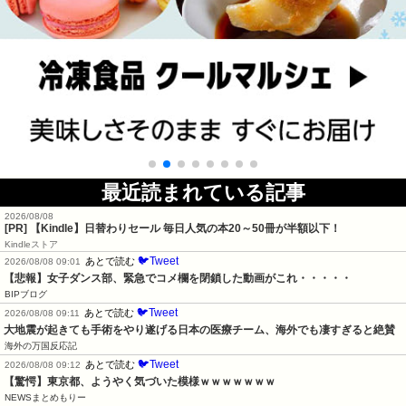
最近読まれている記事
2026/08/08
[PR]
【Kindle】日替わりセール 毎日人気の本20～50冊が半額以下！
Kindleストア
🐦Tweet
あとで読む
2026/08/08 09:01
【悲報】女子ダンス部、緊急でコメ欄を閉鎖した動画がこれ・・・・・
BIPブログ
🐦Tweet
あとで読む
2026/08/08 09:11
大地震が起きても手術をやり遂げる日本の医療チーム、海外でも凄すぎると絶賛
海外の万国反応記
🐦Tweet
あとで読む
2026/08/08 09:12
【驚愕】東京都、ようやく気づいた模様ｗｗｗｗｗｗｗ
NEWSまとめもりー