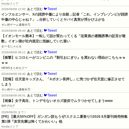
Kindleストア
🐦Tweet
あとで読む
2026/08/08 12:00
インフルエンサー、Xの誹謗中傷により自殺→記者「これ、インプレゾンビが誹謗
中傷の中心じゃね？」→分析していくとヤバイ真実が浮かび上がる
オレ的ゲーム速報＠刃
🐦Tweet
あとで読む
2026/08/08 09:40
【イオンモール熊本】一転して話が変わってくる「従業員の避難誘導の証言が複
数」イオン側が社内規定に抵触していた疑い
おーるじゃんる
🐦Tweet
あとで読む
2026/08/08 08:12
【衝撃】ヒコロヒーがコンビニの『割引おにぎり』を買わない理由がこちらｗｗ
ｗｗ
NEWSまとめもりー
🐦Tweet
あとで読む
2026/08/08 09:40
【悲報】任天堂キッズさん、「Aボタン長押し」に気づかず任天堂に修正させて
しまう
オレ的ゲーム速報＠刃
🐦Tweet
あとで読む
2026/08/08 08:01
【画像】女子高生、トンデモないオカズ提供でムラつかせてしまうwww
BIPブログ
2026/08/26 まで！
[PR] 【最大50%OFF】ガンガン読もうぜ!スクエニ夏祭り!!2026 8月新刊発売特集
第1弾『灰宮先輩は怖くてかわいい』他
Kindleストア