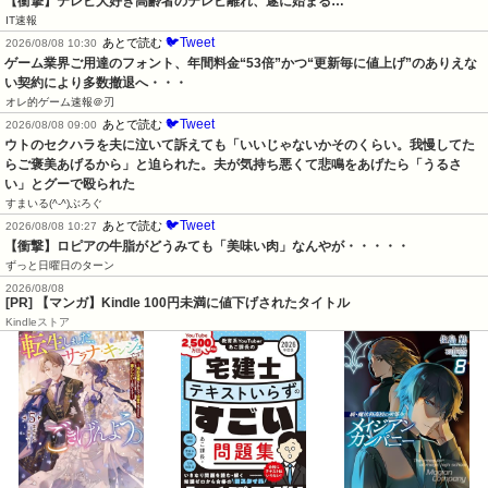
【衝撃】テレビ大好き高齢者のテレビ離れ、遂に始まる…
IT速報
🐦Tweet
あとで読む
2026/08/08 10:30
ゲーム業界ご用達のフォント、年間料金“53倍”かつ“更新毎に値上げ”のありえな
い契約により多数撤退へ・・・
オレ的ゲーム速報＠刃
🐦Tweet
あとで読む
2026/08/08 09:00
ウトのセクハラを夫に泣いて訴えても「いいじゃないかそのくらい。我慢してた
らご褒美あげるから」と迫られた。夫が気持ち悪くて悲鳴をあげたら「うるさ
い」とグーで殴られた
すまいる(^-^)ぶろぐ
🐦Tweet
あとで読む
2026/08/08 10:27
【衝撃】ロピアの牛脂がどうみても「美味い肉」なんやが・・・・・
ずっと日曜日のターン
2026/08/08
[PR] 【マンガ】Kindle 100円未満に値下げされたタイトル
Kindleストア