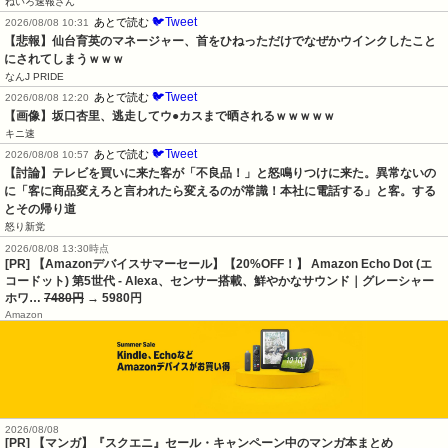
ねいろ速報さん
🐦Tweet
あとで読む
2026/08/08 10:31
【悲報】仙台育英のマネージャー、首をひねっただけでなぜかウインクしたこと
にされてしまうｗｗｗ
なんJ PRIDE
🐦Tweet
あとで読む
2026/08/08 12:20
【画像】坂口杏里、逃走してウ●カスまで晒されるｗｗｗｗｗ
キニ速
🐦Tweet
あとで読む
2026/08/08 10:57
【討論】テレビを買いに来た客が「不良品！」と怒鳴りつけに来た。異常ないの
に「客に商品変えろと言われたら変えるのが常識！本社に電話する」と客。する
とその帰り道
怒り新党
2026/08/08 13:30時点
[PR] 【Amazonデバイスサマーセール】【20%OFF！】 Amazon Echo Dot (エ
コードット) 第5世代 - Alexa、センサー搭載、鮮やかなサウンド｜グレーシャー
ホワ…
7480円
→ 5980円
Amazon
2026/08/08
[PR] 【マンガ】『スクエニ』セール・キャンペーン中のマンガ本まとめ