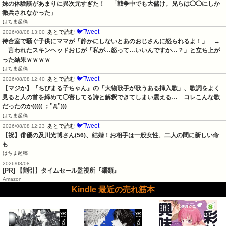
妹の体験談があまりに異次元すぎた！　「戦争中でも大儲け。兄らは◯◯にしか
徴兵されなかった」
はちま起稿
🐦Tweet
あとで読む
2026/08/08 13:00
待合室で騒ぐ子供にママが「静かにしないとあのおじさんに怒られるよ！」　→
　言われたスキンヘッドおじが「私が…怒って…いいんですか…？」と立ち上が
った結果ｗｗｗｗ
はちま起稿
🐦Tweet
あとで読む
2026/08/08 12:40
【マジか】『ちびまる子ちゃん』の「大物歌手が歌うある挿入歌」、歌詞をよく
見ると人の首を締めて◯害してる詩と解釈できてしまい震える…　コレこんな歌
だったのか((((( ；ﾟДﾟ)))
はちま起稿
🐦Tweet
あとで読む
2026/08/08 12:23
【祝】俳優の及川光博さん(56)、結婚！お相手は一般女性、二人の間に新しい命
も
はちま起稿
2026/08/08
[PR] 【割引】タイムセール監視所『麺類』
Amazon
Kindle 最近の売れ筋本