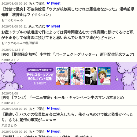
🐦Tweet
あとで読む
2026/08/08 09:10
【対談で激突】石破前総理「ウクが核放棄しなければ露侵攻なかった」 湯崎前県
知事「核抑止はフィクション」
おーるじゃんる
🐦Tweet
あとで読む
2026/08/08 09:11
お産トラブルの後遺症で日によっては長時間寝込むので保育園に預けてるけど私
が不正をして保育園に預けてると思い込んでいるママ達がうざったい
おにひめちゃんの監視部屋
2026/08/12まで
[PR] 【期間限定無料】小学館 『パーフェクトグリッター』 新刊配信記念フェア!
Kindleストア
2026/08/08
[PR] 【マンガ】『一二三書房』セール・キャンペーン中のマンガ本まとめ
Kindleストア
🐦Tweet
あとで読む
2026/08/08 09:10
【勘違い】バスケの役員飲み会に潜入したら、俺そっちのけで嫁と監督がべった
り。さらに驚愕の事実が…ｗｗｗ
気団まとめ
🐦Tweet
あとで読む
2026/08/08 09:10