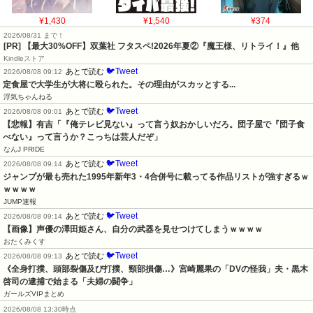
¥1,430
¥1,540
¥374
2026/08/31 まで！
[PR] 【最大30%OFF】双葉社 フタスペ!2026年夏②『魔王様、リトライ！』他
Kindleストア
🐦Tweet
あとで読む
2026/08/08 09:12
定食屋で大学生が大将に殴られた。その理由がスカッとする...
浮気ちゃんねる
🐦Tweet
あとで読む
2026/08/08 09:01
【悲報】有吉「『俺テレビ見ない』って言う奴おかしいだろ。団子屋で『団子食
べない』って言うか？こっちは芸人だぞ」
なんJ PRIDE
🐦Tweet
あとで読む
2026/08/08 09:14
ジャンプが最も売れた1995年新年3・4合併号に載ってる作品リストが強すぎるｗ
ｗｗｗｗ
JUMP速報
🐦Tweet
あとで読む
2026/08/08 09:14
【画像】声優の澤田姫さん、自分の武器を見せつけてしまうｗｗｗｗ
おたくみくす
🐦Tweet
あとで読む
2026/08/08 09:13
《全身打撲、頭部裂傷及び打撲、頸部損傷…》宮崎麗果の「DVの怪我」夫・黒木
啓司の逮捕で始まる「夫婦の闘争」
ガールズVIPまとめ
2026/08/08 13:30時点