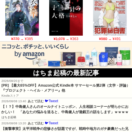
¥770
→ ¥385
¥1,078
→ ¥363
¥980
→ ¥491
はちま起稿の最新記事
2026/08/20まで
[PR]
【最大65%OFF】Amazon公式 Kindle本 サマーセール第2弾（文学・評論）
『プロジェクト・ヘイル・メアリー』他
Kindleストア
🐦Tweet
あとで読む
2026/08/08 13:40
【！？】中島健人さんのオールナイトニッポン、人生相談コーナーが明らかにお
かしい！　「あなたの悩みを送ると、中島健人が遊戯王の話をします」ｗｗｗｗ
はちま起稿
🐦Tweet
あとで読む
2026/08/08 13:20
【衝撃事実】太平洋戦争の悲惨さが話題ですが、戦時中地方のガチ豪農だった兄