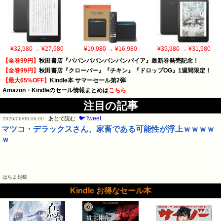
¥32,980
→ ¥27,980
¥19,980
→ ¥16,980
¥39,980
→ ¥31,980
【全巻99円】
秋田書店『ババンババンバンバンパイア』最新巻発売記念！
【全巻99円】
秋田書店『クローバー』『チキン』『ドロップOG』1週間限定！
【最大65%OFF】
Kindle本 サマーセール第2弾
Amazon・Kindleのセール情報まとめは
こちら
注目の記事
🐦Tweet
あとで読む
2026/06/09 06:00
マツコ・デラックスさん、家畜である可能性が浮上ｗｗｗｗ
ｗ
はちま起稿
Kindle お得なセール本