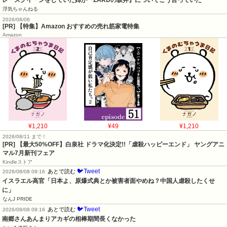
レースクイーンをしていた姉が『ZARDの坂井』についてこう言っていた
浮気ちゃんねる
2026/08/08
[PR] 【特集】Amazon おすすめの売れ筋家電特集
Amazon
¥1,210
¥49
¥1,210
2026/08/11 まで！
[PR] 【最大50%OFF】白泉社 ドラマ化決定!!「虐殺ハッピーエンド」 ヤングアニ
マル7月新刊フェア
Kindleストア
🐦Tweet
あとで読む
2026/08/08 09:16
イスラエル高官「日本よ、原爆式典とか被害者面やめね？中国人虐殺したくせ
に」
なんJ PRIDE
🐦Tweet
あとで読む
2026/08/08 09:16
南郷さんあんまりアカギの相棒期間長くなかった