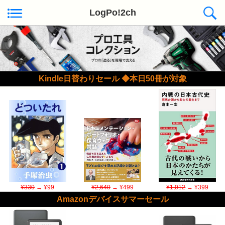
LogPo!2ch
Kindle日替わりセール ◆本日50冊が対象
¥330
→ ¥99
¥2,640
→ ¥499
¥1,012
→ ¥399
Amazonデバイスサマーセール