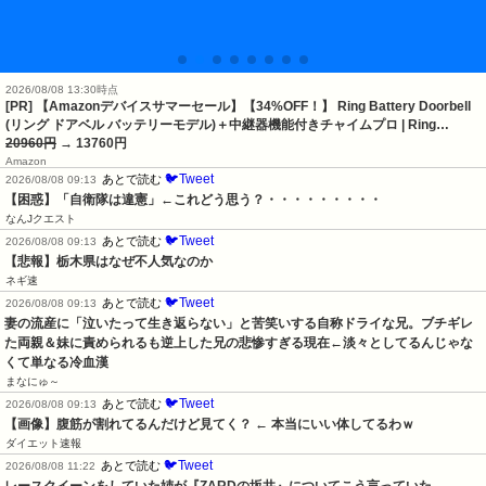
2026/08/08 13:30時点
[PR] 【Amazonデバイスサマーセール】【34%OFF！】 Ring Battery Doorbell
(リング ドアベル バッテリーモデル)＋中継器機能付きチャイムプロ | Ring…
20960円
→ 13760円
Amazon
🐦Tweet
あとで読む
2026/08/08 09:13
【困惑】「自衛隊は違憲」←これどう思う？・・・・・・・・・
なんJクエスト
🐦Tweet
あとで読む
2026/08/08 09:13
【悲報】栃木県はなぜ不人気なのか
ネギ速
🐦Tweet
あとで読む
2026/08/08 09:13
妻の流産に「泣いたって生き返らない」と苦笑いする自称ドライな兄。ブチギレ
た両親＆妹に責められるも逆上した兄の悲惨すぎる現在←淡々としてるんじゃな
くて単なる冷血漢
まなにゅ～
🐦Tweet
あとで読む
2026/08/08 09:13
【画像】腹筋が割れてるんだけど見てく？ ← 本当にいい体してるわｗ
ダイエット速報
🐦Tweet
あとで読む
2026/08/08 11:22