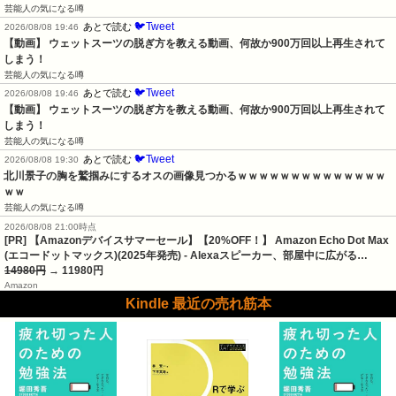
芸能人の気になる噂
🐦Tweet
あとで読む
2026/08/08 19:46
【動画】 ウェットスーツの脱ぎ方を教える動画、何故か900万回以上再生されて
しまう！
芸能人の気になる噂
🐦Tweet
あとで読む
2026/08/08 19:46
【動画】 ウェットスーツの脱ぎ方を教える動画、何故か900万回以上再生されて
しまう！
芸能人の気になる噂
🐦Tweet
あとで読む
2026/08/08 19:30
北川景子の胸を鷲掴みにするオスの画像見つかるｗｗｗｗｗｗｗｗｗｗｗｗｗｗ
ｗｗ
芸能人の気になる噂
2026/08/08 21:00時点
[PR] 【Amazonデバイスサマーセール】【20%OFF！】 Amazon Echo Dot Max
(エコードットマックス)(2025年発売) - Alexaスピーカー、部屋中に広がる…
14980円
→ 11980円
Amazon
Kindle 最近の売れ筋本