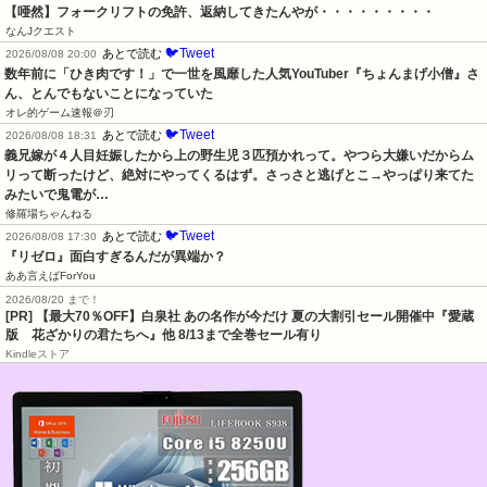
【唖然】フォークリフトの免許、返納してきたんやが・・・・・・・・・
なんJクエスト
🐦Tweet
あとで読む
2026/08/08 20:00
数年前に「ひき肉です！」で一世を風靡した人気YouTuber『ちょんまげ小僧』さ
ん、とんでもないことになっていた
オレ的ゲーム速報＠刃
🐦Tweet
あとで読む
2026/08/08 18:31
義兄嫁が４人目妊娠したから上の野生児３匹預かれって。やつら大嫌いだからム
リって断ったけど、絶対にやってくるはず。さっさと逃げとこ→やっぱり来てた
みたいで鬼電が…
修羅場ちゃんねる
🐦Tweet
あとで読む
2026/08/08 17:30
『リゼロ』面白すぎるんだが異端か？
ああ言えばForYou
2026/08/20 まで！
[PR]
【最大70％OFF】白泉社 あの名作が今だけ 夏の大割引セール開催中『愛蔵
版 花ざかりの君たちへ』他 8/13まで全巻セール有り
Kindleストア