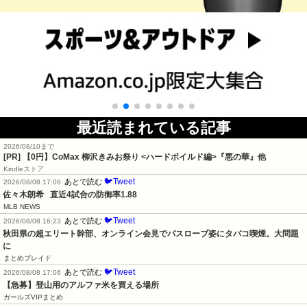
最近読まれている記事
2026/08/10まで
[PR] 【0円】CoMax 柳沢きみお祭り <ハードボイルド編>『悪の華』他
Kindleストア
🐦Tweet
あとで読む
2026/08/08 17:06
佐々木朗希   直近4試合の防御率1.88
MLB NEWS
🐦Tweet
あとで読む
2026/08/08 16:23
秋田県の超エリート幹部、オンライン会見でバスローブ姿にタバコ喫煙。大問題
に
まとめブレイド
🐦Tweet
あとで読む
2026/08/08 17:06
【急募】登山用のアルファ米を買える場所
ガールズVIPまとめ