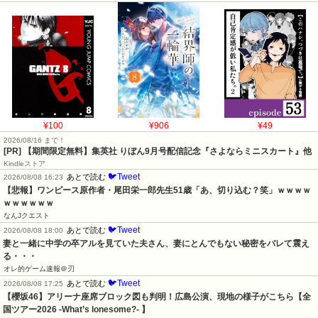
¥100
¥906
¥49
2026/08/16 まで！
[PR] 【期間限定無料】集英社 りぼん9月号配信記念『さよならミニスカート』他
Kindleストア
🐦Tweet
あとで読む
2026/08/08 16:23
【悲報】ワンピース原作者・尾田栄一郎先生51歳「あ、切り込む？笑」ｗｗｗｗ
ｗｗｗｗｗｗ
なんJクエスト
🐦Tweet
あとで読む
2026/08/08 18:00
妻と一緒に中学の卒アルを見ていた夫さん、妻にとんでもない秘密をバレて震え
る・・・
オレ的ゲーム速報＠刃
🐦Tweet
あとで読む
2026/08/08 17:25
【櫻坂46】アリーナ座席ブロック図も判明！広島公演、現地の様子がこちら【全
国ツアー2026 -What’s lonesome?- 】