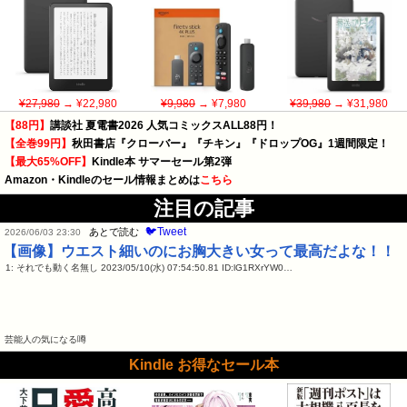
¥27,980
→ ¥22,980
¥9,980
→ ¥7,980
¥39,980
→ ¥31,980
【88円】
講談社 夏電書2026 人気コミックスALL88円！
【全巻99円】
秋田書店『クローバー』『チキン』『ドロップOG』1週間限定！
【最大65%OFF】
Kindle本 サマーセール第2弾
Amazon・Kindleのセール情報まとめは
こちら
注目の記事
🐦Tweet
あとで読む
2026/06/03 23:30
【画像】ウエスト細いのにお胸大きい女って最高だよな！！
1: それでも動く名無し 2023/05/10(水) 07:54:50.81 ID:lG1RXrYW0…
芸能人の気になる噂
Kindle お得なセール本