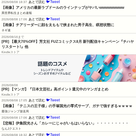
🐦Tweet
あとで読む
2026/08/08 18:37
【画像】アメリカの最新ラブドールのラインナップがヤバいwwwwwwwww
異世界転生まとめ速報
🐦Tweet
あとで読む
2026/08/08 17:06
【画像】チアリーダーに顔を太ももで挟まれた男子高生、瞑想状態に
ネギ速
2026/08/16まで
[PR] 【最大70%OFF】芳文社 FUZコミックス8月 新刊配信キャンペーン『チハヤ
リスタート!』他
Kindleストア
2026/08/08
[PR] 【マンガ】『日本文芸社』高ポイント還元中のマンガまとめ
Kindleストア
🐦Tweet
あとで読む
2026/08/08 17:05
【画像】「テニスの王子様」の手塚国光の零式サーブ、ガチで強すぎるｗｗｗｗ
最強ジャンプ放送局
🐦Tweet
あとで読む
2026/08/08 17:06
【悲報】伊集院光さん「カレーにじゃがいもはいらない」・・・・・・・・・
なんJクエスト
🐦Tweet
あとで読む
2026/08/08 18:32