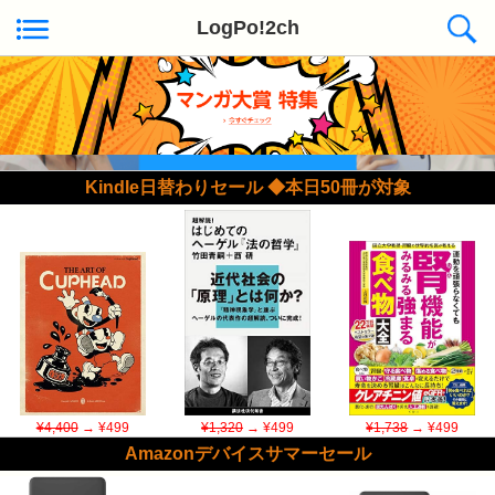
LogPo!2ch
Kindle日替わりセール ◆本日50冊が対象
¥4,400
→ ¥499
¥1,320
→ ¥499
¥1,738
→ ¥499
Amazonデバイスサマーセール