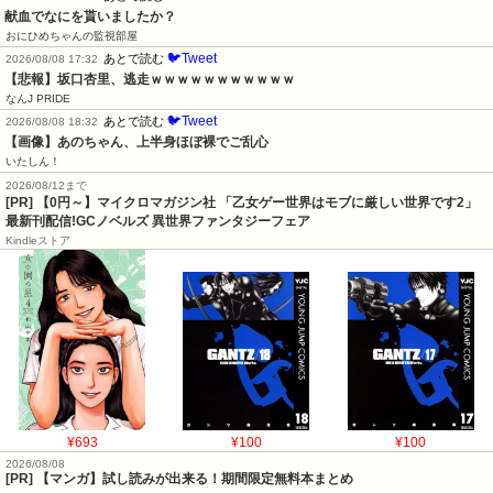
献血でなにを貰いましたか？
おにひめちゃんの監視部屋
🐦Tweet
あとで読む
2026/08/08 17:32
【悲報】坂口杏里、逃走ｗｗｗｗｗｗｗｗｗｗｗ
なんJ PRIDE
🐦Tweet
あとで読む
2026/08/08 18:32
【画像】あのちゃん、上半身ほぼ裸でご乱心
いたしん！
2026/08/12まで
[PR] 【0円～】マイクロマガジン社 「乙女ゲー世界はモブに厳しい世界です2」
最新刊配信!GCノベルズ 異世界ファンタジーフェア
Kindleストア
¥693
¥100
¥100
2026/08/08
[PR] 【マンガ】試し読みが出来る！期間限定無料本まとめ