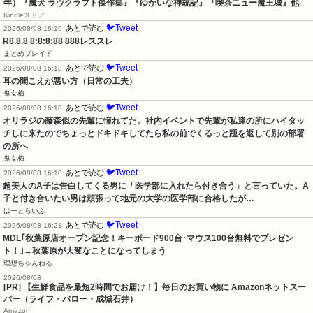
年）『魔犬 ラヴクラフト傑作集』『ゆかいな神統記』『喫茶ニュー魔王城』他
Kindleストア
🐦Tweet
あとで読む
2026/08/08 16:19
R8.8.8 8:8:8:88 888レススレ
まとめブレイド
🐦Tweet
あとで読む
2026/08/08 16:18
耳の聞こえが悪い方（日常の工夫）
鬼女梅
🐦Tweet
あとで読む
2026/08/08 16:18
オリラジの藤森似の先輩に憧れてた。社内イベントで先輩が私達の所にハイタッ
チしに来たのでちょっとドキドキしてたら私の前でくるっと踵を返して別の部署
の所へ
鬼女梅
🐦Tweet
あとで読む
2026/08/08 16:18
超美人のA子は告白してくる男に「医学部に入れたら付き合う」と言っていた。A
子と付き合いたい男は頑張って地元の大学の医学部に合格したが…
はーとらいふ
🐦Tweet
あとで読む
2026/08/08 16:21
MDL｢秋葉原店オープン記念！キーボード900台･マウス100台無料でプレゼン
ト！｣→秋葉原が大変なことになってしまう
理想ちゃんねる
2026/08/08
[PR] 【生鮮食品を最短2時間でお届け！】毎日のお買い物に Amazonネットスー
パー（ライフ・バロー・成城石井）
Amazon