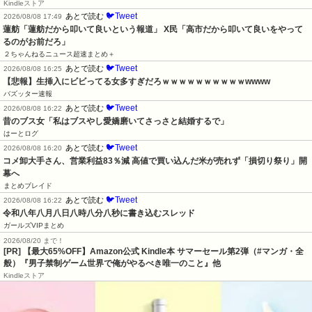
Kindleストア
🐦Tweet
あとで読む
2026/08/08 17:49
蓮舫「蓮舫だから叩いて良いという報道」 X民「高市だから叩いて良いをやって
るのがお前だろ」
２ちゃんねるニュース超速まとめ＋
🐦Tweet
あとで読む
2026/08/08 16:25
【悲報】生挿入にビビってる女多すぎだろｗｗｗｗｗｗｗｗｗｗwwww
バズッター速報
🐦Tweet
あとで読む
2026/08/08 16:22
昔のブス女「私はブスやし愛嬌磨いてさっさと結婚するで」
はーとログ
🐦Tweet
あとで読む
2026/08/08 16:20
コメ卸大手さん、営業利益83％減 高値で買い込んだ米が売れず「損切り祭り」開
幕へ
まとめブレイド
🐦Tweet
あとで読む
2026/08/08 16:22
令和八年八月八日八時八分八秒に書き込むスレッド
ガールズVIPまとめ
2026/08/20 まで！
[PR]
【最大65%OFF】Amazon公式 Kindle本 サマーセール第2弾（#マンガ・全
般）『男子禁制ゲーム世界で俺がやるべき唯一のこと』他
Kindleストア