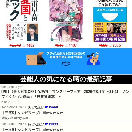
¥1,540
→ ¥462
¥946
→ ¥407
¥550
→ ¥385
芸能人の気になる噂の最新記事
2026/08/31まで
[PR] 【最大70%OFF】宝島社「マンスリーフェア」2026年8月度 ～8月は「ノン
フィクション作品」「投資関連本」～
Kindleストア
🐦Tweet
あとで読む
2026/08/08 20:41
【三河S】シンビリーブ川田w w w w w
芸能人の気になる噂
🐦Tweet
あとで読む
2026/08/08 20:41
【三河S】シンビリーブ川田w w w w w