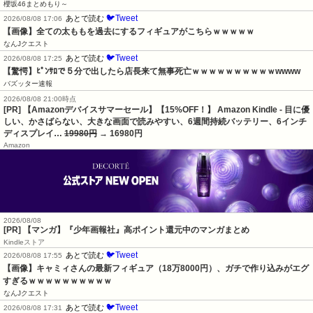
櫻坂46まとめもり～
🐦Tweet
あとで読む
2026/08/08 17:06
【画像】全ての太ももを過去にするフィギュアがこちらｗｗｗｗｗ
なんJクエスト
🐦Tweet
あとで読む
2026/08/08 17:25
【驚愕】ﾋﾟﾝｻﾛで５分で出したら店長来て無事死亡ｗｗｗｗｗｗｗｗｗｗwwww
バズッター速報
2026/08/08 21:00時点
[PR] 【Amazonデバイスサマーセール】【15%OFF！】 Amazon Kindle - 目に優
しい、かさばらない、大きな画面で読みやすい、6週間持続バッテリー、6インチ
ディスプレイ…
19980円
→ 16980円
Amazon
2026/08/08
[PR] 【マンガ】『少年画報社』高ポイント還元中のマンガまとめ
Kindleストア
🐦Tweet
あとで読む
2026/08/08 17:55
【画像】キャミィさんの最新フィギュア（18万8000円）、ガチで作り込みがエグ
すぎるｗｗｗｗｗｗｗｗｗｗ
なんJクエスト
🐦Tweet
あとで読む
2026/08/08 17:31