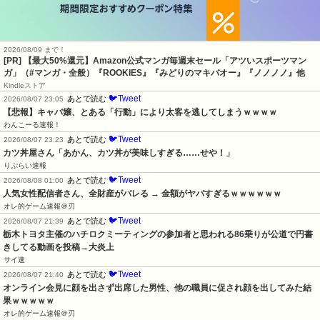
2026/08/09 まで！
[PR]
【最大50%還元】Amazon公式マンガ毎週末セール「アツいスポーツマン
ガ」（#マンガ・全般）『ROOKIES』『みどりのマキバオー』『ノノノノ』他
Kindleストア
🐦Tweet
あとで読む
2026/08/07 23:05
【悲報】キャバ嬢、とある「行動」により太客を逃してしまうｗｗｗｗ
わんこーる速報！
🐦Tweet
あとで読む
2026/08/07 23:23
カツ丼屋さん「あかん、カツ丼が美味しすぎる……せや！」
りぷらい速報
🐦Tweet
あとで読む
2026/08/08 01:00
人気女性配信者さん、全財産がバレる → 金額がヤバすぎるｗｗｗｗｗｗ
オレ的ゲーム速報＠刃
🐦Tweet
あとで読む
2026/08/07 21:39
栃木トヨタ主催のハチロクミーティングの参加者と思われる86乗りが公道で円書
きしてる動画を投稿→大炎上
サイ速
🐦Tweet
あとで読む
2026/08/07 21:40
オンライン会見に顔を出さず出席した男性、他の職員に促され顔を出してみた結
果ｗｗｗｗｗ
オレ的ゲーム速報＠刃