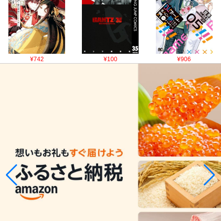
¥742
¥100
¥906