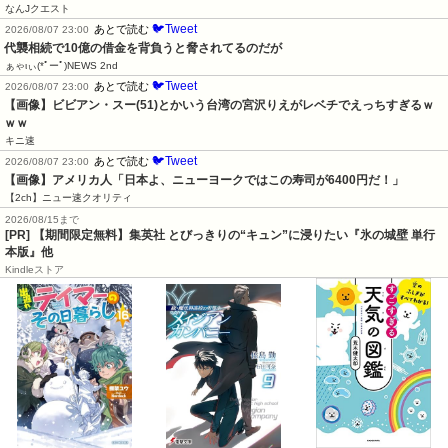
なんJクエスト
🐦Tweet
あとで読む
2026/08/07 23:00
代襲相続で10億の借金を背負うと脅されてるのだが
ぁゃιぃ(*ﾟーﾟ)NEWS 2nd
🐦Tweet
あとで読む
2026/08/07 23:00
【画像】ビビアン・スー(51)とかいう台湾の宮沢りえがレベチでえっちすぎるｗ
ｗｗ
キニ速
🐦Tweet
あとで読む
2026/08/07 23:00
【画像】アメリカ人「日本よ、ニューヨークではこの寿司が6400円だ！」
【2ch】ニュー速クオリティ
2026/08/15まで
[PR] 【期間限定無料】集英社 とびっきりの“キュン”に浸りたい『氷の城壁 単行
本版』他
Kindleストア