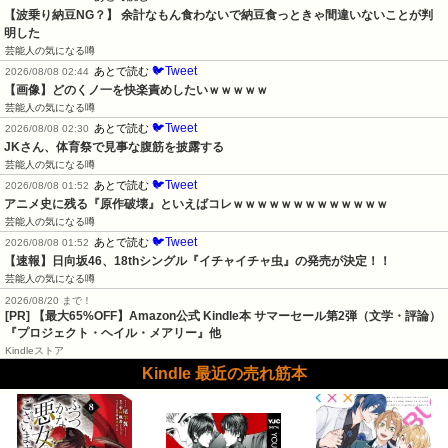
【波乗り納豆NG？】 余計なもん食わないで納豆食っときゃ間違いないことが判
明した
芸能人の気になる噂
🐦Tweet
あとで読む
2026/08/08 02:44
【画像】どのくノ一を快楽責めしたいｗｗｗｗｗ
芸能人の気になる噂
🐦Tweet
あとで読む
2026/08/08 02:30
JKさん、体育祭で見事な腹筋を披露する
芸能人の気になる噂
🐦Tweet
あとで読む
2026/08/08 01:52
アニメ史に残る『原作破壊』といえばコレｗｗｗｗｗｗｗｗｗｗｗｗｗ
芸能人の気になる噂
🐦Tweet
あとで読む
2026/08/08 01:52
【速報】日向坂46、18thシングル『イチャイチャ虫』の発売が決定！！
芸能人の気になる噂
2026/08/20 まで！
[PR]
【最大65%OFF】Amazon公式 Kindle本 サマーセール第2弾（文学・評論）
『プロジェクト・ヘイル・メアリー』他
Kindleストア
Kindle 最近の売れ筋本