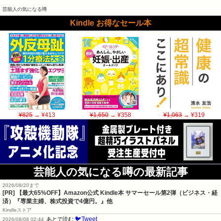
芸能人の気になる噂
Kindle お得なセール本
¥825
→ ¥413
¥1,650
→ ¥358
¥1,063
→ ¥319
芸能人の気になる噂の最新記事
2026/08/20まで
[PR]
【最大65%OFF】Amazon公式 Kindle本 サマーセール第2弾（ビジネス・経
済）『専業主婦、株式投資で4億円。』他
Kindleストア
🐦Tweet
あとで読む
2026/08/08 02:44