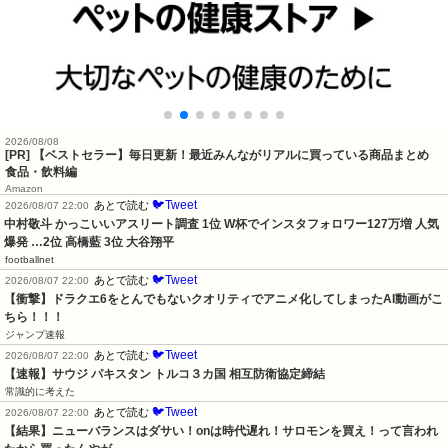
2026/08/08
[PR] 【ベストセラー】毎日更新！最近みんながリアルに買っている商品まとめ
食品・飲料編
Amazon
🐦Tweet
あとで読む
2026/08/07 22:00
中村敬斗 かっこいいアスリート調査 1位 W杯でインスタフォロワー127万増 人気
爆発 …2位 高橋藍 3位 大谷翔平
footballnet
🐦Tweet
あとで読む
2026/08/07 22:00
【衝撃】ドラクエ6をとんでもないクオリティでアニメ化してしまったAI動画がこ
ちら！！！
ジャンプ速報
🐦Tweet
あとで読む
2026/08/07 22:00
【速報】サウジ パキスタン トルコ３カ国 相互防衛協定締結
常識的に考えた
🐦Tweet
あとで読む
2026/08/07 22:00
【結果】ニューバランスはダサい！onは時代遅れ！サロモンを買え！って言われ