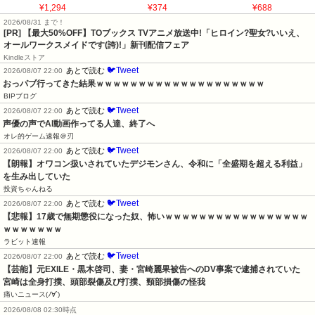
¥1,294
¥374
¥688
2026/08/31 まで！
[PR] 【最大50%OFF】TOブックス TVアニメ放送中!「ヒロイン?聖女?いいえ、
オールワークスメイドです(誇)!」新刊配信フェア
Kindleストア
🐦Tweet
あとで読む
2026/08/07 22:00
おっパブ行ってきた結果ｗｗｗｗｗｗｗｗｗｗｗｗｗｗｗｗｗｗｗｗ
BIPブログ
🐦Tweet
あとで読む
2026/08/07 22:00
声優の声でAI動画作ってる人達、終了へ
オレ的ゲーム速報＠刃
🐦Tweet
あとで読む
2026/08/07 22:00
【朗報】オワコン扱いされていたデジモンさん、令和に「全盛期を超える利益」
を生み出していた
投資ちゃんねる
🐦Tweet
あとで読む
2026/08/07 22:00
【悲報】17歳で無期懲役になった奴、怖いｗｗｗｗｗｗｗｗｗｗｗｗｗｗｗｗｗ
ｗｗｗｗｗｗｗ
ラビット速報
🐦Tweet
あとで読む
2026/08/07 22:00
【芸能】元EXILE・黒木啓司、妻・宮崎麗果被告へのDV事案で逮捕されていた　
宮崎は全身打撲、頭部裂傷及び打撲、頸部損傷の怪我
痛いニュース(ﾉ∀`)
2026/08/08 02:30時点