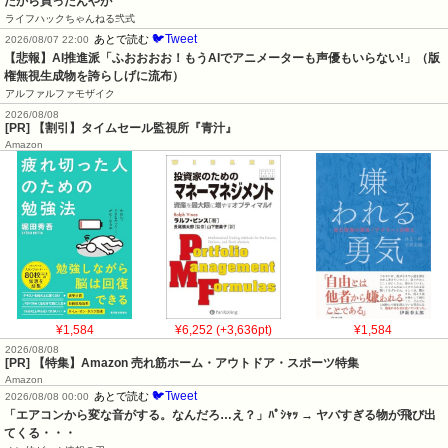
たから買ったんやが
ライフハックちゃんねる弐式
🐦Tweet
あとで読む
2026/08/07 22:00
【悲報】AI推進派「ふおおおお！もうAIでアニメーターも声優もいらない!」（版
権無視生成物を誇らしげに流布）
アルファルファモザイク
2026/08/08
[PR] 【割引】タイムセール監視所『青汁』
Amazon
¥1,584
¥6,252 (+3,636pt)
¥1,584
2026/08/08
[PR] 【特集】Amazon 売れ筋ホーム・アウトドア・スポーツ特集
Amazon
🐦Tweet
あとで読む
2026/08/08 00:00
「エアコンから変な音がする。なんだろ…え？」ﾊﾟｼｬｯ → ヤバすぎる物が飛び出
てくる・・・