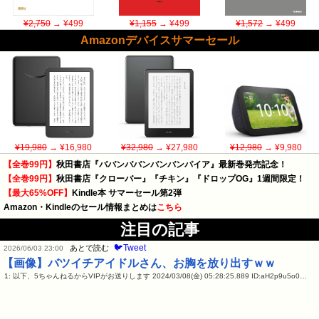
¥2,750
→ ¥499
¥1,155
→ ¥499
¥1,572
→ ¥499
Amazonデバイスサマーセール
¥19,980
→ ¥16,980
¥32,980
→ ¥27,980
¥12,980
→ ¥9,980
【全巻99円】
秋田書店『ババンババンバンバンパイア』最新巻発売記念！
【全巻99円】
秋田書店『クローバー』『チキン』『ドロップOG』1週間限定！
【最大65%OFF】
Kindle本 サマーセール第2弾
Amazon・Kindleのセール情報まとめは
こちら
注目の記事
🐦Tweet
あとで読む
2026/06/03 23:00
【画像】バツイチアイドルさん、お胸を放り出すｗｗ
1: 以下、5ちゃんねるからVIPがお送りします 2024/03/08(金) 05:28:25.889 ID:aH2p9u5o0…