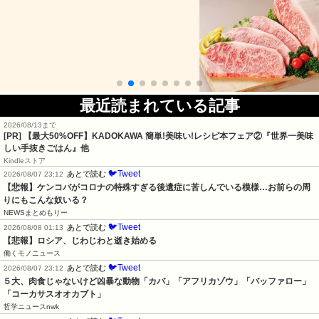
最近読まれている記事
2026/08/13まで
[PR] 【最大50%OFF】KADOKAWA 簡単!美味い!レシピ本フェア②『世界一美味
しい手抜きごはん』他
Kindleストア
🐦Tweet
あとで読む
2026/08/07 23:12
【悲報】ケンコバがコロナの特殊すぎる後遺症に苦しんでいる模様…お前らの周
りにもこんな奴いる？
NEWSまとめもりー
🐦Tweet
あとで読む
2026/08/08 01:13
【悲報】ロシア、じわじわと逝き始める
働くモノニュース
🐦Tweet
あとで読む
2026/08/07 23:12
５大、肉食じゃないけど凶暴な動物「カバ」「アフリカゾウ」「バッファロー」
「コーカサスオオカブト」
哲学ニュースnwk