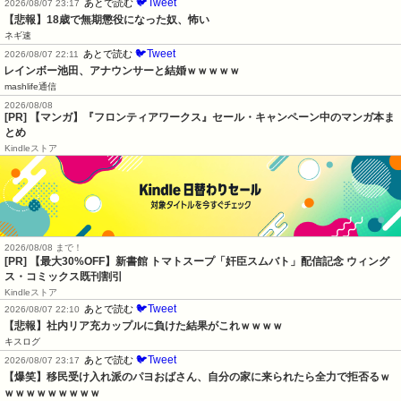
🐦Tweet
あとで読む
2026/08/07 23:17
【悲報】18歳で無期懲役になった奴、怖い
ネギ速
🐦Tweet
あとで読む
2026/08/07 22:11
レインボー池田、アナウンサーと結婚ｗｗｗｗｗ
mashlife通信
2026/08/08
[PR] 【マンガ】『フロンティアワークス』セール・キャンペーン中のマンガ本ま
とめ
Kindleストア
2026/08/08 まで！
[PR] 【最大30%OFF】新書館 トマトスープ「奸臣スムバト」配信記念 ウィング
ス・コミックス既刊割引
Kindleストア
🐦Tweet
あとで読む
2026/08/07 22:10
【悲報】社内リア充カップルに負けた結果がこれｗｗｗｗ
キスログ
🐦Tweet
あとで読む
2026/08/07 23:17
【爆笑】移民受け入れ派のパヨおばさん、自分の家に来られたら全力で拒否るｗ
ｗｗｗｗｗｗｗｗｗ