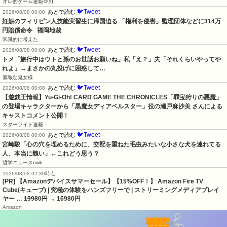
オレ的ゲーム速報＠刃
🐦Tweet
あとで読む
2026/08/08 00:00
妊娠のフィリピン人技能実習生に帰国迫る 「権利を侵害」監理団体などに314万
円賠償命令   福岡地裁
常識的に考えた
🐦Tweet
あとで読む
2026/08/08 00:00
トメ「旅行中はウトと孫のお世話お願いね」私「え？」夫「それくらいやってや
れよ」→まさかの丸投げに困惑して…
素敵な鬼女様
🐦Tweet
あとで読む
2026/08/08 00:00
【遊戯王情報】Yu-Gi-Oh! CARD GAME THE CHRONICLES「罪宝狩りの悪魔」
の登場キャラクターから「黒魔女ディアベルスター」役の瀬戸麻沙美 さんによる 
キャストコメント公開！
スターライト速報
🐦Tweet
あとで読む
2026/08/08 00:00
宮崎駿「心の穴を埋めるために、交配を重ねた毛虫みたいな小さな犬を連れてる
人、本当に醜い」←これどう思う？
哲学ニュースnwk
2026/08/08 02:30時点
[PR] 【Amazonデバイスサマーセール】【15%OFF！】 Amazon Fire TV
Cube(キューブ) | 究極の体験をハンズフリーで | ストリーミングメディアプレイ
ヤー …
19980円
→ 16980円
Amazon