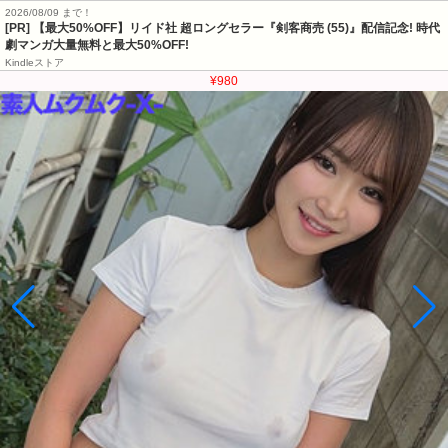
2026/08/09 まで！
[PR] 【最大50%OFF】リイド社 超ロングセラー『剣客商売 (55)』配信記念! 時代
劇マンガ大量無料と最大50%OFF!
Kindleストア
¥980