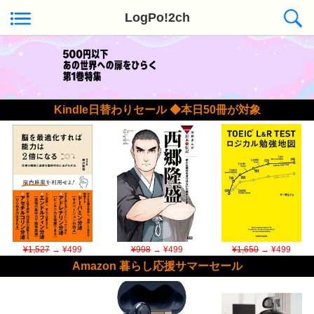
LogPo!2ch
Kindle日替わりセール ◆本日50冊が対象
¥1,527
→ ¥499
¥998
→ ¥499
¥1,650
→ ¥499
Amazon 暮らし応援サマーセール