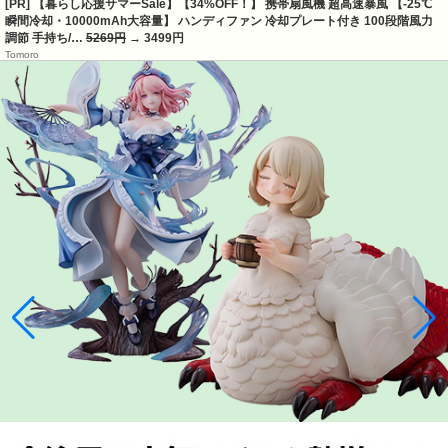
[PR] 【暮らし応援サマーSale】【34%OFF！】 携帯扇風機 超高速暴風 【-25℃
瞬間冷却・10000mAh大容量】 ハンディファン 冷却プレート付き 100段階風力
調節 手持ち/…
5269円
→ 3499円
Tomoro