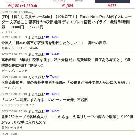
¥4,180 (+1,280pt)
¥1,584
¥673
2026/08/06 17:30時点
[PR] 【暮らし応援サマーSale】【10%OFF！】 Plaud Note Pro AIボイスレコー
ダー 文字起こし 議事録 5m収音 極薄 ディスプレイ搭載 ハイライト機能 50時間
録…
30800円
→ 27720円
PLAUD Inc.
🐦Tweet
あとで読む
2026/08/06 15:13
外国人「日本の警官が容疑者を射殺したらしい！」　海外の反応。
海外反応！ I LOVE JAPAN
🐦Tweet
あとで読む
2026/08/06 15:12
高市総理「2年後に税率を戻す。私の覚悟だ」 消費減税「責任ある与党として衆
院選公約に掲げ理解賜った」
ガールズVIPまとめ
🐦Tweet
あとで読む
2026/08/06 13:30
兵庫斎藤知事、県の海外事務所を全廃へ「公務員が海外で遊ぶためにあるだけ」
まとめブレイド
🐦Tweet
あとで読む
2026/08/06 13:30
「コンビニ馬鹿にすんなよ」のオーナー夫婦、不起訴
アルファルファモザイク
🐦Tweet
あとで読む
2026/08/06 13:30
益田250セーブで名球会入り　←これさぁ、先発リリーフの両方で活躍して199勝
249Sした投手は入れんの？
日刊やきう速報
2026/08/06