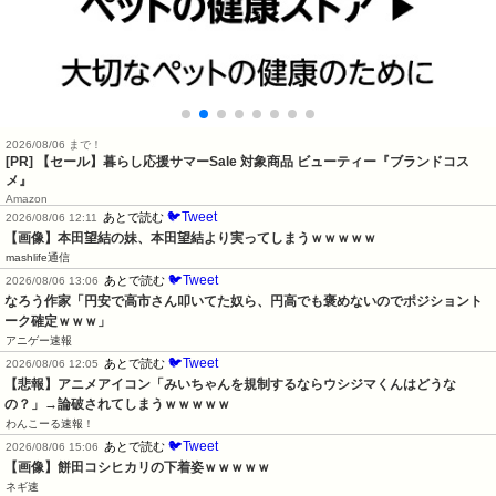
2026/08/06 まで！
[PR]
【セール】暮らし応援サマーSale 対象商品 ビューティー『ブランドコス
メ』
Amazon
🐦Tweet
あとで読む
2026/08/06 12:11
【画像】本田望結の妹、本田望結より実ってしまうｗｗｗｗｗ
mashlife通信
🐦Tweet
あとで読む
2026/08/06 13:06
なろう作家「円安で高市さん叩いてた奴ら、円高でも褒めないのでポジショント
ーク確定ｗｗｗ」
アニゲー速報
🐦Tweet
あとで読む
2026/08/06 12:05
【悲報】アニメアイコン「みいちゃんを規制するならウシジマくんはどうな
の？」→論破されてしまうｗｗｗｗｗ
わんこーる速報！
🐦Tweet
あとで読む
2026/08/06 15:06
【画像】餅田コシヒカリの下着姿ｗｗｗｗｗ
ネギ速