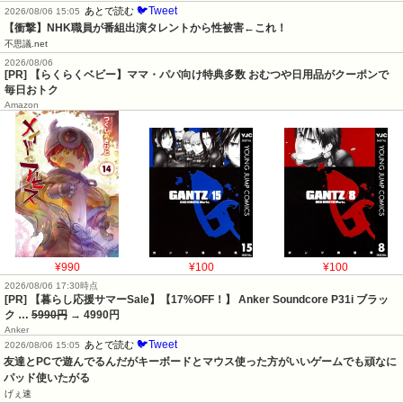
🐦Tweet
あとで読む
2026/08/06 15:05
【衝撃】NHK職員が番組出演タレントから性被害←これ！
不思議.net
2026/08/06
[PR] 【らくらくベビー】ママ・パパ向け特典多数 おむつや日用品がクーポンで
毎日おトク
Amazon
¥990
¥100
¥100
2026/08/06 17:30時点
[PR] 【暮らし応援サマーSale】【17%OFF！】 Anker Soundcore P31i ブラッ
ク …
5990円
→ 4990円
Anker
🐦Tweet
あとで読む
2026/08/06 15:05
友達とPCで遊んでるんだがキーボードとマウス使った方がいいゲームでも頑なに
パッド使いたがる
げぇ速