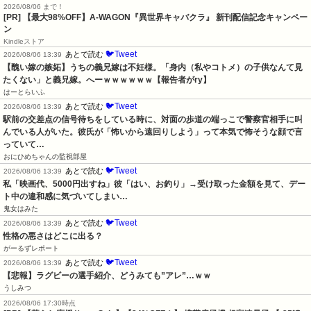
2026/08/06 まで！
[PR] 【最大98%OFF】A-WAGON『異世界キャバクラ』 新刊配信記念キャンペー
ン
Kindleストア
🐦Tweet
あとで読む
2026/08/06 13:39
【醜い嫁の嫉妬】うちの義兄嫁は不妊様。「身内（私やコトメ）の子供なんて見
たくない」と義兄嫁。へーｗｗｗｗｗｗ【報告者がry】
はーとらいふ
🐦Tweet
あとで読む
2026/08/06 13:39
駅前の交差点の信号待ちをしている時に、対面の歩道の端っこで警察官相手に叫
んでいる人がいた。彼氏が「怖いから遠回りしよう」って本気で怖そうな顔で言
っていて…
おにひめちゃんの監視部屋
🐦Tweet
あとで読む
2026/08/06 13:39
私「映画代、5000円出すね」彼「はい、お釣り」→受け取った金額を見て、デー
ト中の違和感に気づいてしまい…
鬼女はみた
🐦Tweet
あとで読む
2026/08/06 13:39
性格の悪さはどこに出る？
がーるずレポート
🐦Tweet
あとで読む
2026/08/06 13:39
【悲報】ラグビーの選手紹介、どうみても”アレ”…ｗｗ
うしみつ
2026/08/06 17:30時点