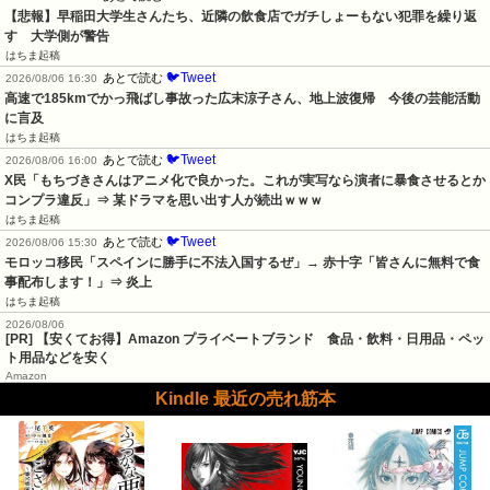
【悲報】早稲田大学生さんたち、近隣の飲食店でガチしょーもない犯罪を繰り返
す　大学側が警告
はちま起稿
🐦Tweet
あとで読む
2026/08/06 16:30
高速で185kmでかっ飛ばし事故った広末涼子さん、地上波復帰　今後の芸能活動
に言及
はちま起稿
🐦Tweet
あとで読む
2026/08/06 16:00
X民「もちづきさんはアニメ化で良かった。これが実写なら演者に暴食させるとか
コンプラ違反」⇒ 某ドラマを思い出す人が続出ｗｗｗ
はちま起稿
🐦Tweet
あとで読む
2026/08/06 15:30
モロッコ移民「スペインに勝手に不法入国するぜ」→ 赤十字「皆さんに無料で食
事配布します！」⇒ 炎上
はちま起稿
2026/08/06
[PR] 【安くてお得】Amazon プライベートブランド 食品・飲料・日用品・ペッ
ト用品などを安く
Amazon
Kindle 最近の売れ筋本