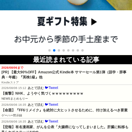
最近読まれている記事
2026/08/06まで
[PR]
【最大90%OFF】Amazon公式 Kindle本 サマーセール第1弾（語学・辞事
典・年鑑）『英検1級』他
Kindleストア
🐦Tweet
あとで読む
2026/08/06 15:12
【衝撃】NHK、ようやく気づくｗｗｗｗｗｗｗｗｗ
NEWSまとめもりー
🐦Tweet
あとで読む
2026/08/06 16:35
【命題】『FF6リメイク』を絶対に大ヒットさせるために、付け加えるべき要素
ゲーハー黙示録
🐦Tweet
あとで読む
2026/08/06 16:35
【悲報】有名漫画家、がんを公表「大腸癌になってしまいました。肝臓に転移も