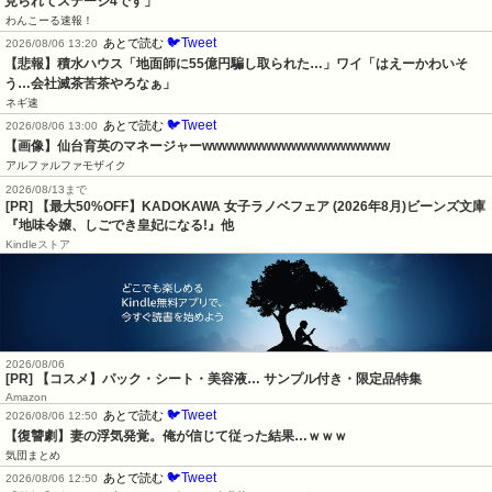
見られてステージ4です」
わんこーる速報！
🐦Tweet
あとで読む
2026/08/06 13:20
【悲報】積水ハウス「地面師に55億円騙し取られた…」ワイ「はえーかわいそ
う…会社滅茶苦茶やろなぁ」
ネギ速
🐦Tweet
あとで読む
2026/08/06 13:00
【画像】仙台育英のマネージャーwwwwwwwwwwwwwwwwwww
アルファルファモザイク
2026/08/13まで
[PR] 【最大50%OFF】KADOKAWA 女子ラノベフェア (2026年8月)ビーンズ文庫
『地味令嬢、しごでき皇妃になる!』他
Kindleストア
2026/08/06
[PR] 【コスメ】パック・シート・美容液… サンプル付き・限定品特集
Amazon
🐦Tweet
あとで読む
2026/08/06 12:50
【復讐劇】妻の浮気発覚。俺が信じて従った結果…ｗｗｗ
気団まとめ
🐦Tweet
あとで読む
2026/08/06 12:50