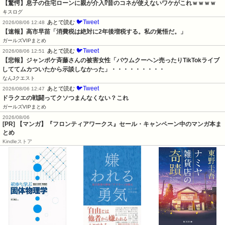
【驚愕】息子の住宅ローンに親が介入⁉昔のコネが使えないワケがこれｗｗｗｗ
キスログ
🐦Tweet
あとで読む
2026/08/06 12:48
【速報】高市早苗「消費税は絶対に2年後増税する。私の覚悟だ。」
ガールズVIPまとめ
🐦Tweet
あとで読む
2026/08/06 12:51
【悲報】ジャンポケ斉藤さんの被害女性「バウムクーヘン売ったりTikTokライブ
しててムカついたから示談しなかった」・・・・・・・・・
なんJクエスト
🐦Tweet
あとで読む
2026/08/06 12:47
ドラクエの戦闘ってクソつまんなくない？これ
ガールズVIPまとめ
2026/08/06
[PR] 【マンガ】『フロンティアワークス』セール・キャンペーン中のマンガ本ま
とめ
Kindleストア