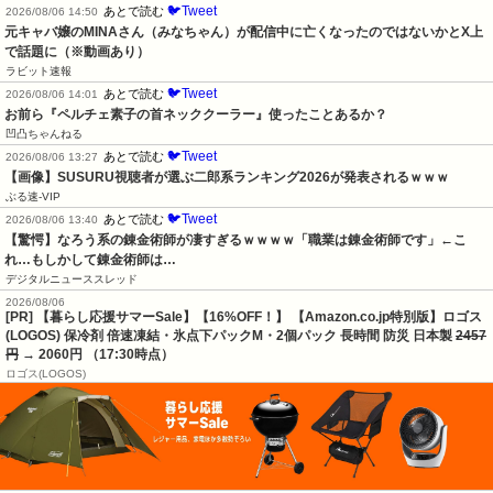
🐦Tweet
あとで読む
2026/08/06 14:50
元キャバ嬢のMINAさん（みなちゃん）が配信中に亡くなったのではないかとX上
で話題に（※動画あり）
ラビット速報
🐦Tweet
あとで読む
2026/08/06 14:01
お前ら『ペルチェ素子の首ネッククーラー』使ったことあるか？
凹凸ちゃんねる
🐦Tweet
あとで読む
2026/08/06 13:27
【画像】SUSURU視聴者が選ぶ二郎系ランキング2026が発表されるｗｗｗ
ぶる速-VIP
🐦Tweet
あとで読む
2026/08/06 13:40
【驚愕】なろう系の錬金術師が凄すぎるｗｗｗｗ「職業は錬金術師です」←こ
れ…もしかして錬金術師は…
デジタルニューススレッド
2026/08/06
[PR] 【暮らし応援サマーSale】【16%OFF！】 【Amazon.co.jp特別版】ロゴス
(LOGOS) 保冷剤 倍速凍結・氷点下パックM・2個パック 長時間 防災 日本製
2457
円
→ 2060円 （17:30時点）
ロゴス(LOGOS)