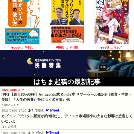
¥990
→ ¥495
¥990
→ ¥468
¥770
→ ¥204
はちま起稿の最新記事
2026/08/06まで
[PR]
【最大90%OFF】Amazon公式 Kindle本 サマーセール第1弾（教育・学参・
受験）『人生の教養が身につく名言集』他
Kindleストア
🐦Tweet
あとで読む
2026/08/06 17:30
カプコン「デジタル販売が約9割だし、ディスク市場縮小の大きな影響は想定して
いないよ」
はちま起稿
🐦Tweet
あとで読む
2026/08/06 17:00