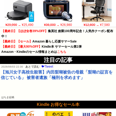
¥29,990
→ ¥25,490
¥36,000
→ ¥26,980
¥12,800
→ ¥7,580
【最終日】【ほぼ全巻39%OFF】
集英社 創業100周年記念！人気作クーポン配布
中！
【最終日】【セール】
Amazon 暮らし応援サマーSale
【最終日】【最大90%OFF】
Kindle本 サマーセール第1弾
Amazon・Kindleのセール情報まとめは
こちら
注目の記事
🐦Tweet
あとで読む
2026/06/03 22:30
【旭川女子高校生殺害】内田梨瑚被告の母親「梨瑚の証言を
信じている」 被害者遺族「極刑を求めます」
はちま起稿
Kindle お得なセール本