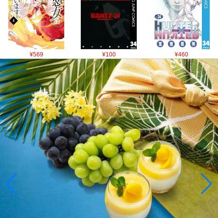
¥569
¥100
¥460