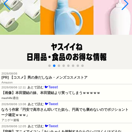
2026/08/06
[PR] 【コスメ】男の身だしなみ・メンズコスメストア
Amazon
🐦Tweet
あとで読む
2026/08/06 12:11
【画像】本田望結の妹、本田望結より実ってしまうｗｗｗｗｗ
mashlife通信
🐦Tweet
あとで読む
2026/08/06 13:06
なろう作家「円安で高市さん叩いてた奴ら、円高でも褒めないのでポジショント
ーク確定ｗｗｗ」
アニゲー速報
🐦Tweet
あとで読む
2026/08/06 12:05
【悲報】アニメアイコン「みいちゃんを規制するならウシジマくんはどうな