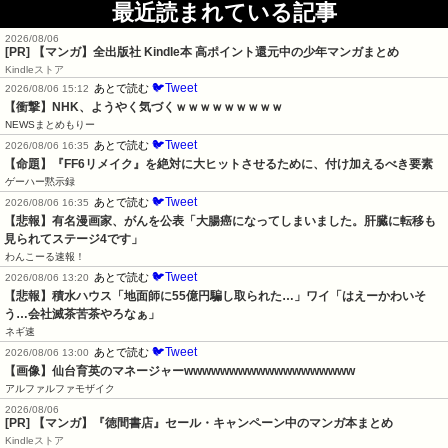
最近読まれている記事
2026/08/06
[PR] 【マンガ】全出版社 Kindle本 高ポイント還元中の少年マンガまとめ
Kindleストア
🐦Tweet
あとで読む
2026/08/06 15:12
【衝撃】NHK、ようやく気づくｗｗｗｗｗｗｗｗｗ
NEWSまとめもりー
🐦Tweet
あとで読む
2026/08/06 16:35
【命題】『FF6リメイク』を絶対に大ヒットさせるために、付け加えるべき要素
ゲーハー黙示録
🐦Tweet
あとで読む
2026/08/06 16:35
【悲報】有名漫画家、がんを公表「大腸癌になってしまいました。肝臓に転移も
見られてステージ4です」
わんこーる速報！
🐦Tweet
あとで読む
2026/08/06 13:20
【悲報】積水ハウス「地面師に55億円騙し取られた…」ワイ「はえーかわいそ
う…会社滅茶苦茶やろなぁ」
ネギ速
🐦Tweet
あとで読む
2026/08/06 13:00
【画像】仙台育英のマネージャーwwwwwwwwwwwwwwwwwww
アルファルファモザイク
2026/08/06
[PR] 【マンガ】『徳間書店』セール・キャンペーン中のマンガ本まとめ
Kindleストア