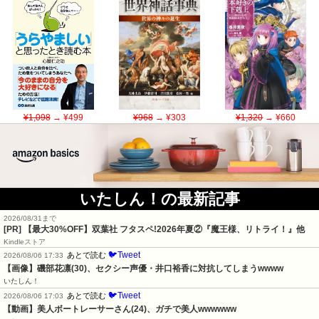
¥1,098
→ ¥499
¥968
→ ¥303
¥1,320
→ ¥660
いたしん！の最新記事
2026/08/31まで
[PR] 【最大30%OFF】双葉社 フタスペ!2026年夏②『魔王様、リトライ！』他
Kindleストア
🐦Tweet
あとで読む
2026/08/06 17:33
【画像】磯部花凛(30)、セクシー声優・井口裕香に対抗してしまうwwww
いたしん！
🐦Tweet
あとで読む
2026/08/06 17:03
【動画】美人ボートレーサーさん(24)、ガチで美人wwwwww