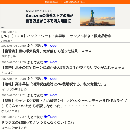
2026/08/06
[PR] 【コスメ】パック・シート・美容液… サンプル付き・限定品特集
Amazon
🐦Tweet
あとで読む
2026/08/06 12:50
【復讐劇】妻の浮気発覚。俺が信じて従った結果…ｗｗｗ
気団まとめ
🐦Tweet
あとで読む
2026/08/06 12:50
【驚愕】息子の住宅ローンに親が介入⁉昔のコネが使えないワケがこれｗｗｗｗ
キスログ
🐦Tweet
あとで読む
2026/08/06 12:48
【速報】高市早苗「消費税は絶対に2年後増税する。私の覚悟だ。」
ガールズVIPまとめ
🐦Tweet
あとで読む
2026/08/06 12:51
【悲報】ジャンポケ斉藤さんの被害女性「バウムクーヘン売ったりTikTokライブ
しててムカついたから示談しなかった」・・・・・・・・・
なんJクエスト
🐦Tweet
あとで読む
2026/08/06 12:47
ドラクエの戦闘ってクソつまんなくない？これ
ガールズVIPまとめ