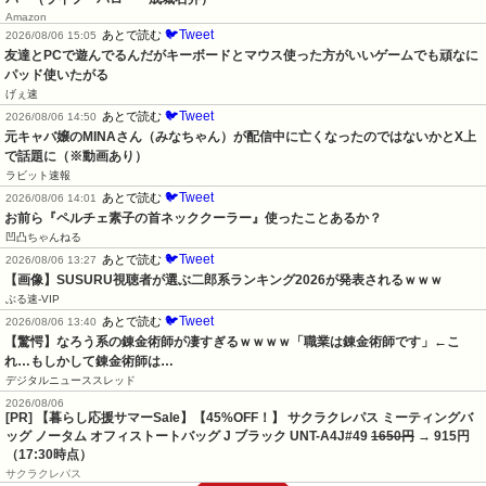
Amazon
🐦Tweet
あとで読む
2026/08/06 15:05
友達とPCで遊んでるんだがキーボードとマウス使った方がいいゲームでも頑なに
パッド使いたがる
げぇ速
🐦Tweet
あとで読む
2026/08/06 14:50
元キャバ嬢のMINAさん（みなちゃん）が配信中に亡くなったのではないかとX上
で話題に（※動画あり）
ラビット速報
🐦Tweet
あとで読む
2026/08/06 14:01
お前ら『ペルチェ素子の首ネッククーラー』使ったことあるか？
凹凸ちゃんねる
🐦Tweet
あとで読む
2026/08/06 13:27
【画像】SUSURU視聴者が選ぶ二郎系ランキング2026が発表されるｗｗｗ
ぶる速-VIP
🐦Tweet
あとで読む
2026/08/06 13:40
【驚愕】なろう系の錬金術師が凄すぎるｗｗｗｗ「職業は錬金術師です」←こ
れ…もしかして錬金術師は…
デジタルニューススレッド
2026/08/06
[PR] 【暮らし応援サマーSale】【45%OFF！】 サクラクレパス ミーティングバ
ッグ ノータム オフィストートバッグ J ブラック UNT-A4J#49
1650円
→ 915円
（17:30時点）
サクラクレパス