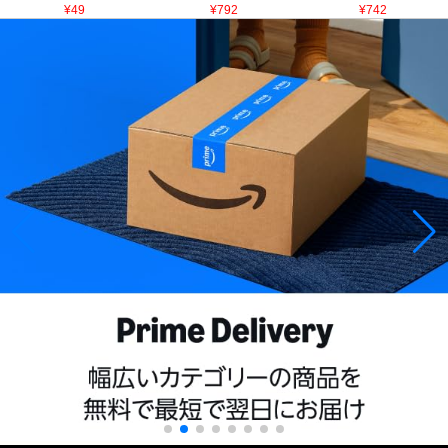
¥49
¥792
¥742