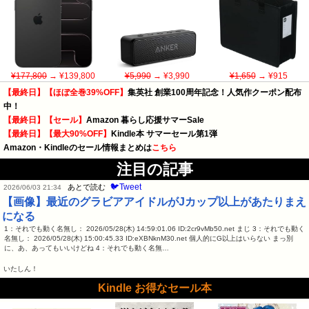
¥177,800
→ ¥139,800
¥5,990
→ ¥3,990
¥1,650
→ ¥915
【最終日】【ほぼ全巻39%OFF】
集英社 創業100周年記念！人気作クーポン配布
中！
【最終日】【セール】
Amazon 暮らし応援サマーSale
【最終日】【最大90%OFF】
Kindle本 サマーセール第1弾
Amazon・Kindleのセール情報まとめは
こちら
注目の記事
🐦Tweet
あとで読む
2026/06/03 21:34
【画像】最近のグラビアアイドルがJカップ以上があたりまえ
になる
1：それでも動く名無し： 2026/05/28(木) 14:59:01.06 ID:2cr9vMb50.net まじ 3：それでも動く
名無し： 2026/05/28(木) 15:00:45.33 ID:eXBNknM30.net 個人的にG以上はいらない まっ別
に、あ、あってもいいけどね 4：それでも動く名無…
いたしん！
Kindle お得なセール本