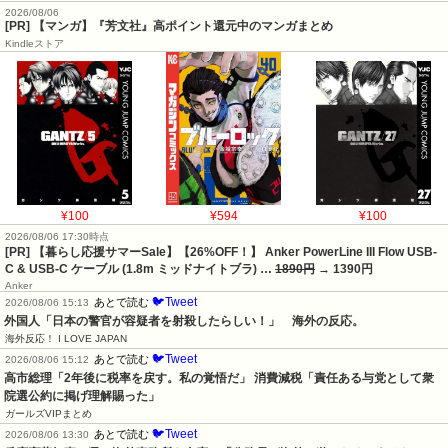
2026/08/06
[PR] 【マンガ】『芳文社』高ポイント還元中のマンガまとめ
Kindleストア
¥100
¥594
¥100
2026/08/06 17:30時点
[PR] 【暮らし応援サマーSale】【26%OFF！】 Anker PowerLine III Flow USB-
C & USB-C ケーブル (1.8m ミッドナイトブラ) …
1890円
→ 1390円
Anker
🐦Tweet
あとで読む
2026/08/06 15:13
外国人「日本の警官が容疑者を射殺したらしい！」　海外の反応。
海外反応！ I LOVE JAPAN
🐦Tweet
あとで読む
2026/08/06 15:12
高市総理「2年後に税率を戻す。私の覚悟だ」 消費減税「責任ある与党として衆
院選公約に掲げ理解賜った」
ガールズVIPまとめ
🐦Tweet
あとで読む
2026/08/06 13:30