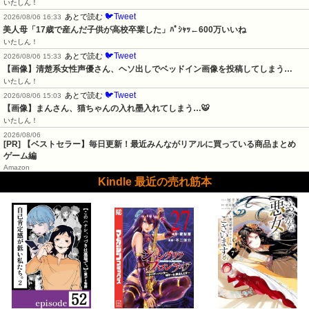
いたしん！
🐦Tweet
あとで読む
2026/08/06 16:33
美人母「17歳で産んだ子供が高校卒業した」ﾊﾟｼｬｯ←600万いいね
いたしん！
🐦Tweet
あとで読む
2026/08/06 15:33
【画像】清楚系女性声優さん、ヘソ出しでベッドイン画像を投稿してしまう…
いたしん！
🐦Tweet
あとで読む
2026/08/06 15:03
【画像】まんさん、猫ちゃんの入れ墨入れてしまう…🐯
いたしん！
2026/08/06
[PR] 【ベストセラー】毎日更新！最近みんながリアルに買っている商品まとめ
ゲーム編
Amazon
Kindle 最近の売れ筋本