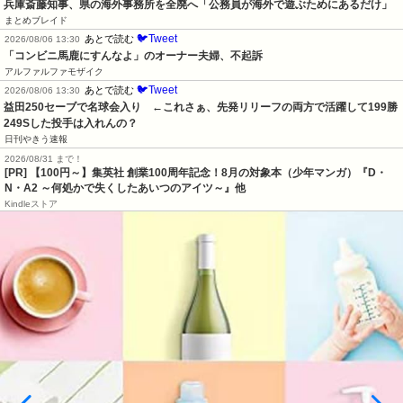
兵庫斎藤知事、県の海外事務所を全廃へ「公務員が海外で遊ぶためにあるだけ」
まとめブレイド
🐦Tweet
あとで読む
2026/08/06 13:30
「コンビニ馬鹿にすんなよ」のオーナー夫婦、不起訴
アルファルファモザイク
🐦Tweet
あとで読む
2026/08/06 13:30
益田250セーブで名球会入り　←これさぁ、先発リリーフの両方で活躍して199勝
249Sした投手は入れんの？
日刊やきう速報
2026/08/31 まで！
[PR]
【100円～】集英社 創業100周年記念！8月の対象本（少年マンガ）『D・
N・A2 ～何処かで失くしたあいつのアイツ～』他
Kindleストア