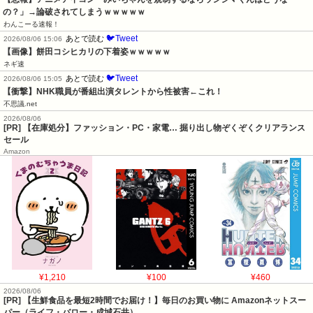
の？」→論破されてしまうｗｗｗｗｗ
わんこーる速報！
🐦Tweet
あとで読む
2026/08/06 15:06
【画像】餅田コシヒカリの下着姿ｗｗｗｗｗ
ネギ速
🐦Tweet
あとで読む
2026/08/06 15:05
【衝撃】NHK職員が番組出演タレントから性被害←これ！
不思議.net
2026/08/06
[PR] 【在庫処分】ファッション・PC・家電… 掘り出し物ぞくぞくクリアランス
セール
Amazon
¥1,210
¥100
¥460
2026/08/06
[PR] 【生鮮食品を最短2時間でお届け！】毎日のお買い物に Amazonネットスー
パー（ライフ・バロー・成城石井）