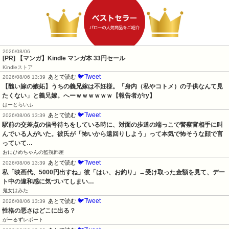
2026/08/06
[PR] 【マンガ】Kindle マンガ本 33円セール
Kindleストア
🐦Tweet
あとで読む
2026/08/06 13:39
【醜い嫁の嫉妬】うちの義兄嫁は不妊様。「身内（私やコトメ）の子供なんて見
たくない」と義兄嫁。へーｗｗｗｗｗｗ【報告者がry】
はーとらいふ
🐦Tweet
あとで読む
2026/08/06 13:39
駅前の交差点の信号待ちをしている時に、対面の歩道の端っこで警察官相手に叫
んでいる人がいた。彼氏が「怖いから遠回りしよう」って本気で怖そうな顔で言
っていて…
おにひめちゃんの監視部屋
🐦Tweet
あとで読む
2026/08/06 13:39
私「映画代、5000円出すね」彼「はい、お釣り」→受け取った金額を見て、デー
ト中の違和感に気づいてしまい…
鬼女はみた
🐦Tweet
あとで読む
2026/08/06 13:39
性格の悪さはどこに出る？
がーるずレポート