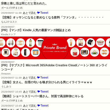
宗教と推し活は同じだと言われた。
ガールズVIPまとめ
🐦Tweet
あとで読む
2026/08/07 11:39
【悲報】オッサンになると飲めなくなる飲料「ファンタ」・・・・・・・・・
なんJクエスト
2026/08/07
[PR] 【マンガ】Kindle 人気の最新マンガ雑誌まとめ
Kindleストア
2026/08/07
[PR] 【サブスク】Microsoft 365/Adobe Creative Cloud/ノートン 360 オンライ
ンコード
Amazon
🐦Tweet
あとで読む
2026/08/07 11:39
【悲報】女さん、生理の匂いを嗅ぎ分けられる男にイライラ⇒ｗｗｗ
うしみつ
🐦Tweet
あとで読む
2026/08/07 10:45
【動画】ショートスリーパー堀さん、対面で高須幹弥にキレる
ガールズVIPまとめ
🐦Tweet
あとで読む
2026/08/07 10:45