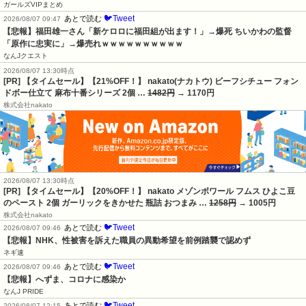
ガールズVIPまとめ
🐦Tweet
あとで読む
2026/08/07 09:47
【悲報】福田雄一さん「新ケロロに福田組が出ます！」→爆死 ちいかわの監督
「原作に忠実に」→爆売れｗｗｗｗｗｗｗｗｗｗ
なんJクエスト
2026/08/07 13:30時点
[PR] 【タイムセール】【21%OFF！】 nakato(ナカトウ) ビーフシチュー フォン
ドボー仕立て 麻布十番シリーズ 2個 …
1482円
→ 1170円
株式会社nakato
2026/08/07 13:30時点
[PR] 【タイムセール】【20%OFF！】 nakato メゾンボワール フムス ひよこ豆
のペースト 2個 ガーリックをきかせた 瓶詰 おつまみ …
1258円
→ 1005円
株式会社nakato
🐦Tweet
あとで読む
2026/08/07 09:46
【悲報】NHK、性被害を訴えた職員の異動希望を前例踏襲で認めず
ネギ速
🐦Tweet
あとで読む
2026/08/07 09:46
【悲報】へずま、コロナに感染か
なんJ PRIDE
🐦Tweet
あとで読む
2026/08/07 12:15