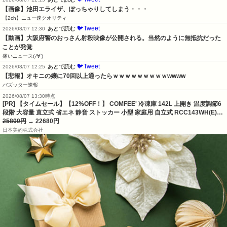
【画像】池田エライザ、ぽっちゃりしてしまう・・・
【2ch】ニュー速クオリティ
🐦Tweet
あとで読む
2026/08/07 12:30
【動画】大阪府警のおっさん射殺映像が公開される。当然のように無抵抗だった
ことが発覚
痛いニュース(ﾉ∀`)
🐦Tweet
あとで読む
2026/08/07 12:25
【悲報】オキニの嬢に70回以上通ったらｗｗｗｗｗｗｗｗｗwwww
バズッター速報
2026/08/07 13:30時点
[PR] 【タイムセール】【12%OFF！】 COMFEE' 冷凍庫 142L 上開き 温度調節6
段階 大容量 直立式 省エネ 静音 ストッカー 小型 家庭用 自立式 RCC143WH(E)…
25800円
→ 22680円
日本美的株式会社