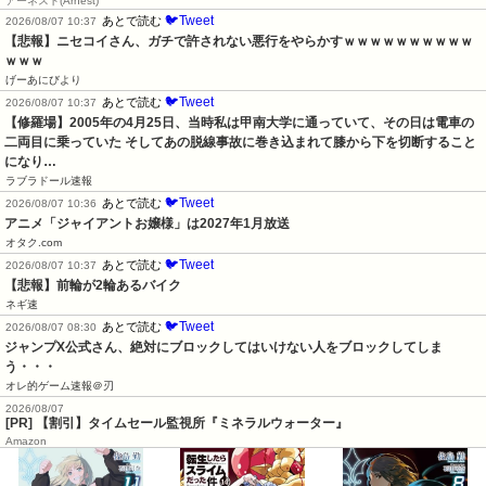
アーネスト(Arnest)
🐦Tweet
あとで読む
2026/08/07 10:37
【悲報】ニセコイさん、ガチで許されない悪行をやらかすｗｗｗｗｗｗｗｗｗｗ
ｗｗｗ
げーあにびより
🐦Tweet
あとで読む
2026/08/07 10:37
【修羅場】2005年の4月25日、当時私は甲南大学に通っていて、その日は電車の
二両目に乗っていた そしてあの脱線事故に巻き込まれて膝から下を切断すること
になり…
ラブラドール速報
🐦Tweet
あとで読む
2026/08/07 10:36
アニメ「ジャイアントお嬢様」は2027年1月放送
オタク.com
🐦Tweet
あとで読む
2026/08/07 10:37
【悲報】前輪が2輪あるバイク
ネギ速
🐦Tweet
あとで読む
2026/08/07 08:30
ジャンプX公式さん、絶対にブロックしてはいけない人をブロックしてしま
う・・・
オレ的ゲーム速報＠刃
2026/08/07
[PR] 【割引】タイムセール監視所『ミネラルウォーター』
Amazon