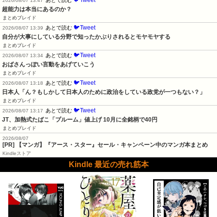
2026/08/07 13:47
超能力は本当にあるのか？
まとめブレイド
🐦Tweet
あとで読む
2026/08/07 13:39
自分が大事にしている分野で知ったかぶりされるとモヤモヤする
まとめブレイド
🐦Tweet
あとで読む
2026/08/07 13:34
おばさんっぽい言動をあげていこう
まとめブレイド
🐦Tweet
あとで読む
2026/08/07 13:18
日本人「ん？もしかして日本人のために政治をしている政党が一つもない？」
まとめブレイド
🐦Tweet
あとで読む
2026/08/07 13:17
JT、加熱式たばこ「プルーム」値上げ 10月に全銘柄で40円
まとめブレイド
2026/08/07
[PR] 【マンガ】『アース・スター』セール・キャンペーン中のマンガ本まとめ
Kindleストア
Kindle 最近の売れ筋本