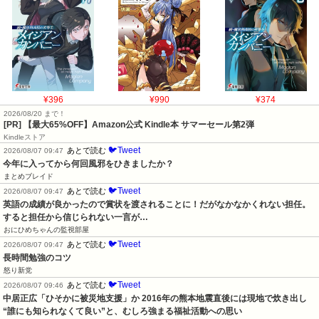
¥396
¥990
¥374
2026/08/20 まで！
[PR]
【最大65%OFF】Amazon公式 Kindle本 サマーセール第2弾
Kindleストア
🐦Tweet
あとで読む
2026/08/07 09:47
今年に入ってから何回風邪をひきましたか？
まとめブレイド
🐦Tweet
あとで読む
2026/08/07 09:47
英語の成績が良かったので賞状を渡されることに！だがなかなかくれない担任。
すると担任から信じられない一言が…
おにひめちゃんの監視部屋
🐦Tweet
あとで読む
2026/08/07 09:47
長時間勉強のコツ
怒り新党
🐦Tweet
あとで読む
2026/08/07 09:46
中居正広「ひそかに被災地支援」か 2016年の熊本地震直後には現地で炊き出し 
“誰にも知られなくて良い”と、むしろ強まる福祉活動への思い