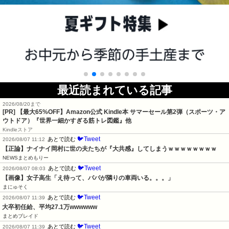
最近読まれている記事
2026/08/20まで
[PR]
【最大65%OFF】Amazon公式 Kindle本 サマーセール第2弾（スポーツ・ア
ウトドア）『世界一細かすぎる筋トレ図鑑』他
Kindleストア
🐦Tweet
あとで読む
2026/08/07 11:12
【正論】ナイナイ岡村に世の夫たちが『大共感』してしまうｗｗｗｗｗｗｗｗ
NEWSまとめもりー
🐦Tweet
あとで読む
2026/08/07 08:03
【画像】女子高生「え待って、パパが隣りの車両いる。。。」
まにゅそく
🐦Tweet
あとで読む
2026/08/07 11:39
大卒初任給、平均27.1万wwwwww
まとめブレイド
🐦Tweet
あとで読む
2026/08/07 11:39