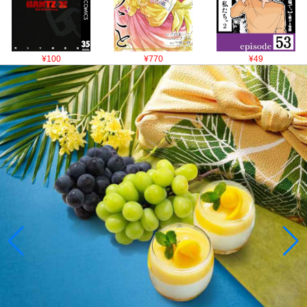
¥100
¥770
¥49