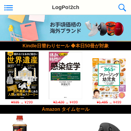
LogPo!2ch
Kindle日替わりセール ◆本日50冊が対象
¥935
→ ¥299
¥2,420
→ ¥499
¥1,485
→ ¥499
Amazon タイムセール