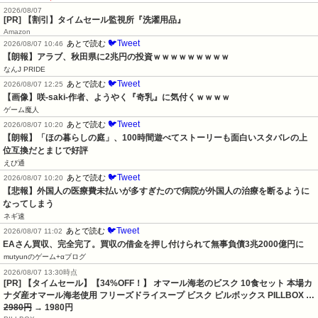
2026/08/07
[PR] 【割引】タイムセール監視所『洗濯用品』
Amazon
🐦Tweet
あとで読む
2026/08/07 10:46
【朗報】アラブ、秋田県に2兆円の投資ｗｗｗｗｗｗｗｗｗ
なんJ PRIDE
🐦Tweet
あとで読む
2026/08/07 12:25
【画像】咲-saki-作者、ようやく『奇乳』に気付くｗｗｗｗ
ゲーム魔人
🐦Tweet
あとで読む
2026/08/07 10:20
【朗報】「ほの暮らしの庭」、100時間遊べてストーリーも面白いスタバレの上
位互換だとまじで好評
えび通
🐦Tweet
あとで読む
2026/08/07 10:20
【悲報】外国人の医療費未払いが多すぎたので病院が外国人の治療を断るように
なってしまう
ネギ速
🐦Tweet
あとで読む
2026/08/07 11:02
EAさん買収、完全完了。買収の借金を押し付けられて無事負債3兆2000億円に
mutyunのゲーム+αブログ
2026/08/07 13:30時点
[PR] 【タイムセール】【34%OFF！】 オマール海老のビスク 10食セット 本場カ
ナダ産オマール海老使用 フリーズドライスープ ビスク ピルボックス PILLBOX …
2980円
→ 1980円