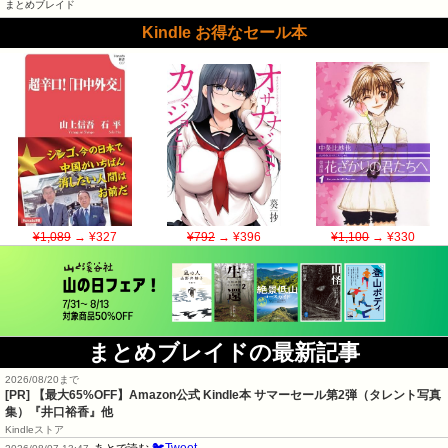
まとめブレイド
Kindle お得なセール本
¥1,089
→ ¥327
¥792
→ ¥396
¥1,100
→ ¥330
まとめブレイドの最新記事
2026/08/20まで
[PR]
【最大65%OFF】Amazon公式 Kindle本 サマーセール第2弾（タレント写真
集）『井口裕香』他
Kindleストア
🐦Tweet
あとで読む