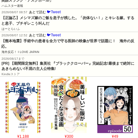
英語スラング「アスクホール」
ハムスター速報
🐦Tweet
あとで読む
2026/08/07 08:57
【正論乙】メシマズ嫁のご飯を息子が残した。「勿体ない！」とキレる嫁。する
と息子、ブチギレこう叫んだ
はーとらいふ
🐦Tweet
あとで読む
2026/08/07 12:52
【熊本地震】手術中の患者を全力で守る医師の映像が世界で話題に！　海外の反
応。
海外反応！ I LOVE JAPAN
2026/08/17まで
[PR] 【期間限定無料】集英社 『ブラッククローバー』完結記念!最後まで絶対に
あきらめない!不屈の主人公特集!
Kindleストア
¥1,188
¥300
¥49