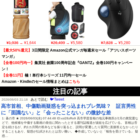
¥1,936
→ ¥1,644
¥26,499
→ ¥5,580
¥7,828
→ ¥5,280
【最大50%還元】
3日間限定 Amazon公式マンガ毎週末セール「アツいスポーツ
マンガ」
【全巻100円均一】
集英社 創業100周年記念『GANTZ』全巻100円キャンペー
ン！
【全巻11円】
極！単行本シリーズ 11円均一セール
Amazon・Kindleのセール情報まとめは
こちら
注目の記事
🐦Tweet
あとで読む
2026/06/03 21:18
高市首相、中傷動画疑惑を突っ込まれブレ気味？ 証言男性
に「面識ない」と「会ったことない」の微妙な差
1: 蚤の市 ★ 2026/06/03(水) 07:44:48 ID:vzi28zRo9 高市早苗首相の地元事務所が2月の衆院選な
どで、他候補を中傷する動画の発信に関わったとする週刊誌報道が波紋を広げている。 首相は否
定を続けるが、約1カ月間の答弁などを振り返ると、説明が変遷したり質問に直接答えなかったり
することもあり、疑惑が払拭されたとは言い難い。 ◆作成していないと「報告を受けている」 疑
惑…