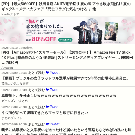
[PR] 【最大50%OFF】秋田書店 AKITA電子祭り 夏の陣 アツさ吹き飛ばす! 夏の
ギャグ&コメディ大フェア『死亡フラグに気をつけろ!』他
Kindleストア
2026/08/10 02:00時点
[PR] 【Amazonデバイスサマーセール】【20%OFF！】 Amazon Fire TV Stick
4K Plus | 映画館のような4K体験 | ストリーミングメディアプレイヤー …
9980円
→ 7980円
Amazon
🐦Tweet
あとで読む
2026/08/09 22:44
【動画】ブラジルの女子フットサル選手が極悪すぎて5年間の出場停止処分に。
芸能人の気になる噂
🐦Tweet
あとで読む
2026/08/09 20:39
原爆投下、多分正しいw w w w w w w w w w w w w w w w w w w w w w
ガールズVIPまとめ
🐦Tweet
あとで読む
2026/08/09 20:39
うつ病が治って復職できたらマッマと旅行に行きたい
まとめブレイド
🐦Tweet
あとで読む
2026/08/09 20:39
義弟に結婚祝いと入学祝いを送ったけど届いたという連絡もなければ内祝いも届