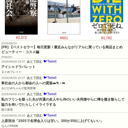
¥2,372
¥601
¥1,782
2026/08/10
[PR] 【ベストセラー】毎日更新！最近みんながリアルに買っている商品まとめ
ビューティー・コスメ編
Amazon
🐦Tweet
あとで読む
2026/08/09 20:57
アイシャドウパレット
まとめブレイド
🐦Tweet
あとで読む
2026/08/09 20:57
車社会の人から都会の人への質疑🚗🏃♀️➡️
おにひめちゃんの監視部屋
🐦Tweet
あとで読む
2026/08/09 20:57
私のフリンを疑った夫が共通の友人やら仲のいい夫同僚やらに噂を撒き散らして
協力を仰いでたらしくイライラする
怒り新党
🐦Tweet
あとで読む
2026/08/09 20:55
上原浩治「250Sで名球会入りは甘い。300か350に上げてもいい」
なんJ PRIDE