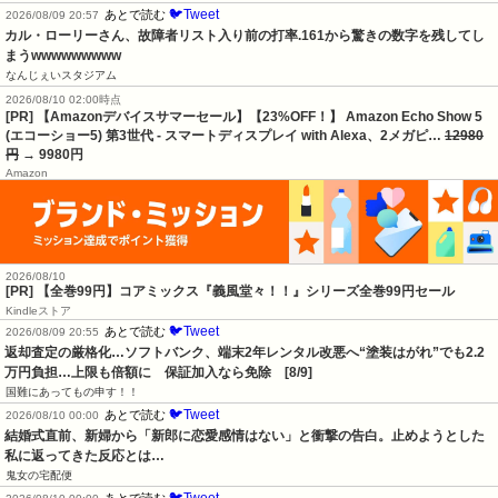
🐦Tweet
あとで読む
2026/08/09 20:57
カル・ローリーさん、故障者リスト入り前の打率.161から驚きの数字を残してし
まうwwwwwwwww
なんじぇいスタジアム
2026/08/10 02:00時点
[PR] 【Amazonデバイスサマーセール】【23%OFF！】 Amazon Echo Show 5
(エコーショー5) 第3世代 - スマートディスプレイ with Alexa、2メガピ…
12980
円
→ 9980円
Amazon
2026/08/10
[PR]
【全巻99円】コアミックス『義風堂々！！』シリーズ全巻99円セール
Kindleストア
🐦Tweet
あとで読む
2026/08/09 20:55
返却査定の厳格化…ソフトバンク、端末2年レンタル改悪へ“塗装はがれ”でも2.2
万円負担…上限も倍額に　保証加入なら免除　[8/9]
国難にあってもの申す！！
🐦Tweet
あとで読む
2026/08/10 00:00
結婚式直前、新婦から「新郎に恋愛感情はない」と衝撃の告白。止めようとした
私に返ってきた反応とは…
鬼女の宅配便
🐦Tweet
あとで読む