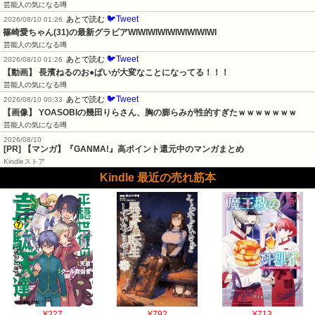
芸能人の気になる噂
🐦Tweet
あとで読む
2026/08/10 01:26
篠崎愛ちゃん(31)の最新グラビアWIWIWIWIWIWIWIWIWI
芸能人の気になる噂
🐦Tweet
あとで読む
2026/08/10 01:26
【動画】 長濱ねるのお●ぱいが大変なことになってる！！！
芸能人の気になる噂
🐦Tweet
あとで読む
2026/08/10 00:33
【画像】 YOASOBIの幾田りらさん、胸の膨らみが性的すぎたｗｗｗｗｗｗｗ
芸能人の気になる噂
2026/08/10
[PR] 【マンガ】『GANMA!』高ポイント還元中のマンガまとめ
Kindleストア
Kindle 最近の売れ筋本
¥227
¥792
¥713