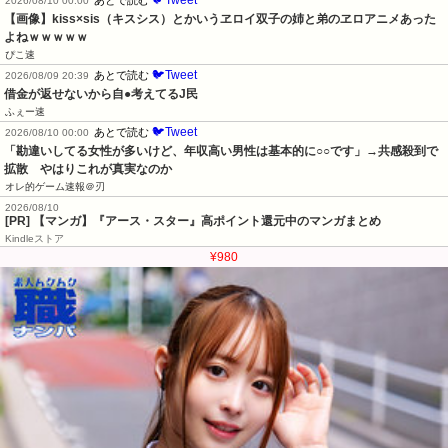
2026/08/10 00:00
【画像】kiss×sis（キスシス）とかいうヱロイ双子の姉と弟のヱロアニメあった
よねｗｗｗｗｗ
ぴこ速
🐦Tweet
あとで読む
2026/08/09 20:39
借金が返せないから自●考えてるJ民
ふぇー速
🐦Tweet
あとで読む
2026/08/10 00:00
「勘違いしてる女性が多いけど、年収高い男性は基本的に○○です」→共感殺到で
拡散　やはりこれが真実なのか
オレ的ゲーム速報＠刃
2026/08/10
[PR] 【マンガ】『アース・スター』高ポイント還元中のマンガまとめ
Kindleストア
¥980