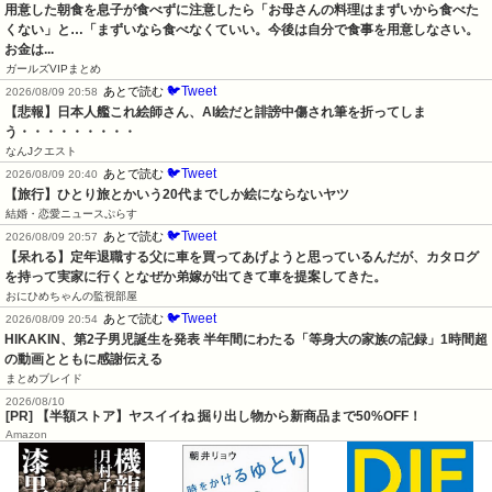
用意した朝食を息子が食べずに注意したら「お母さんの料理はまずいから食べた
くない」と…「まずいなら食べなくていい。今後は自分で食事を用意しなさい。
お金は...
ガールズVIPまとめ
🐦Tweet
あとで読む
2026/08/09 20:58
【悲報】日本人艦これ絵師さん、AI絵だと誹謗中傷され筆を折ってしま
う・・・・・・・・・
なんJクエスト
🐦Tweet
あとで読む
2026/08/09 20:40
【旅行】ひとり旅とかいう20代までしか絵にならないヤツ
結婚・恋愛ニュースぷらす
🐦Tweet
あとで読む
2026/08/09 20:57
【呆れる】定年退職する父に車を買ってあげようと思っているんだが、カタログ
を持って実家に行くとなぜか弟嫁が出てきて車を提案してきた。
おにひめちゃんの監視部屋
🐦Tweet
あとで読む
2026/08/09 20:54
HIKAKIN、第2子男児誕生を発表 半年間にわたる「等身大の家族の記録」1時間超
の動画とともに感謝伝える
まとめブレイド
2026/08/10
[PR] 【半額ストア】ヤスイイね 掘り出し物から新商品まで50%OFF！
Amazon