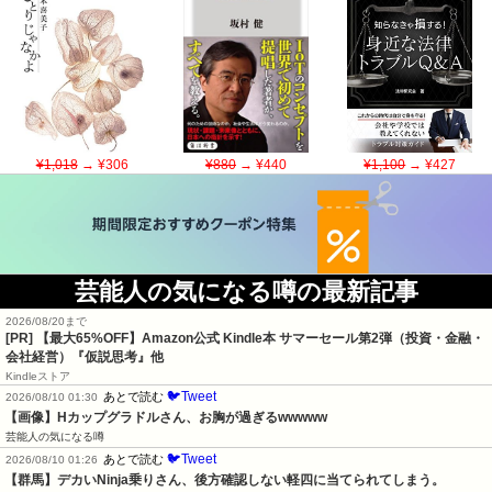
¥1,018
→ ¥306
¥880
→ ¥440
¥1,100
→ ¥427
芸能人の気になる噂の最新記事
2026/08/20まで
[PR]
【最大65%OFF】Amazon公式 Kindle本 サマーセール第2弾（投資・金融・
会社経営）『仮説思考』他
Kindleストア
🐦Tweet
あとで読む
2026/08/10 01:30
【画像】Hカップグラドルさん、お胸が過ぎるwwwww
芸能人の気になる噂
🐦Tweet
あとで読む
2026/08/10 01:26
【群馬】デカいNinja乗りさん、後方確認しない軽四に当てられてしまう。