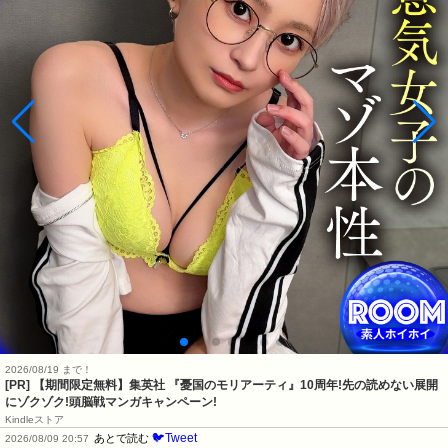
2026/08/19 まで！
[PR] 【期間限定無料】集英社 『憂国のモリアーティ』10周年!先の読めない展開
にゾクゾク!頭脳戦マンガキャンペーン!
Kindleストア
🐦Tweet
あとで読む
2026/08/09 20:57