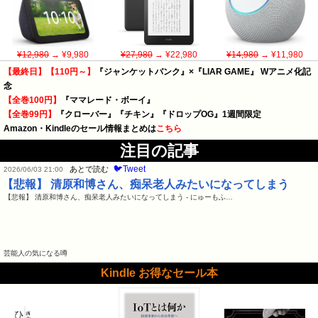
¥12,980
→ ¥9,980
¥27,980
→ ¥22,980
¥14,980
→ ¥11,980
【最終日】【110円～】
『ジャンケットバンク』×『LIAR GAME』 Wアニメ化記
念
【全巻100円】
『ママレード・ボーイ』
【全巻99円】
『クローバー』『チキン』『ドロップOG』1週間限定
Amazon・Kindleのセール情報まとめは
こちら
注目の記事
🐦Tweet
あとで読む
2026/06/03 21:00
【悲報】 清原和博さん、痴呆老人みたいになってしまう
【悲報】 清原和博さん、痴呆老人みたいになってしまう - にゅーもふ…
芸能人の気になる噂
Kindle お得なセール本