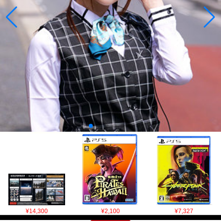
¥14,300
¥2,100
¥7,327