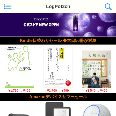
LogPo!2ch
Kindle日替わりセール ◆本日50冊が対象
¥1,716
→ ¥499
¥1,760
→ ¥499
¥1,540
→ ¥499
Amazonデバイスサマーセール