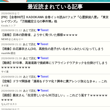
最近読まれている記事
2026/08/20まで
[PR]
【全巻99円】KADOKAWA 全巻イッキ読み!!フェア『心霊探偵八雲』『東京
レイヴンズ』『万能鑑定士Ｑの事件簿』他
Kindleストア
🐦Tweet
あとで読む
2026/08/09 21:12
【速報】日本の防衛省、ようやく気づいた模様ｗｗｗｗｗ
NEWSまとめもりー
🐦Tweet
あとで読む
2026/08/09 21:11
【画像】白石麻衣さん(34)、高校生の息子がいるオカンみたいになってしまう
mashlife通信
🐦Tweet
あとで読む
2026/08/09 21:38
【動画】BYD車、高速道路で後続車にリアウインドウアタックを仕掛けてしまう
ｗｗｗｗｗｗｗｗｗｗ
サイ速
🐦Tweet
あとで読む
2026/08/09 21:36
【悲報】ドラマ関係者「漫画をドラマ化？脚本に糞アレンジ加えなきゃ」←これ
ネギ速
🐦Tweet
あとで読む
2026/08/09 21:36
【困惑】親友さん「生活苦しいから30万ほしい」←これどう返す？ｗｗｗｗｗｗ
ｗｗｗｗ
なんJクエスト
2026/08/19まで