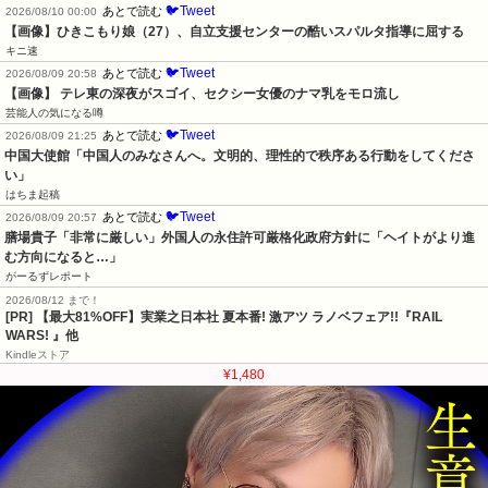
🐦Tweet
あとで読む
2026/08/10 00:00
【画像】ひきこもり娘（27）、自立支援センターの酷いスパルタ指導に屈する
キニ速
🐦Tweet
あとで読む
2026/08/09 20:58
【画像】 テレ東の深夜がスゴイ、セクシー女優のナマ乳をモロ流し
芸能人の気になる噂
🐦Tweet
あとで読む
2026/08/09 21:25
中国大使館「中国人のみなさんへ。文明的、理性的で秩序ある行動をしてくださ
い」
はちま起稿
🐦Tweet
あとで読む
2026/08/09 20:57
膳場貴子「非常に厳しい」外国人の永住許可厳格化政府方針に「ヘイトがより進
む方向になると…」
がーるずレポート
2026/08/12 まで！
[PR] 【最大81%OFF】実業之日本社 夏本番! 激アツ ラノベフェア!!『RAIL
WARS! 』他
Kindleストア
¥1,480