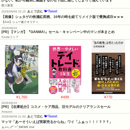
かない。私から義弟に確認するのも下品に感じてしまって悩んでいます
怒り新党
🐦Tweet
あとで読む
2026/08/09 22:15
【画像】シュタゲの牧瀬紅莉栖、16年の時を経てリメイク版で豊胸成功ｗｗｗ
【2ch】ニュー速クオリティ
2026/08/10
[PR] 【マンガ】『GANMA!』セール・キャンペーン中のマンガ本まとめ
Kindleストア
¥1,760
¥499
¥770
2026/08/10
[PR] 【在庫処分】コスメ・ケア用品、旧モデルのクリアランスセール
Amazon
🐦Tweet
あとで読む
2026/08/09 21:00
マッマ「あーそういえば実家売るからね」ワイ「ふぁっ！！！？？？」
ぁゃιぃ(*ﾟーﾟ)NEWS 2nd