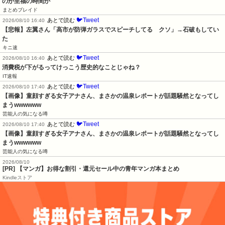
のが至福の時間か
まとめブレイド
🐦Tweet
あとで読む
2026/08/10 16:40
【悲報】左翼さん「高市が防弾ガラスでスピーチしてる　クソ」→石破もしてい
た
キニ速
🐦Tweet
あとで読む
2026/08/10 16:40
消費税が下がるってけっこう歴史的なことじゃね？
IT速報
🐦Tweet
あとで読む
2026/08/10 17:40
【画像】童顔すぎる女子アナさん、まさかの温泉レポートが話題騒然となってし
まうwwwwww
芸能人の気になる噂
🐦Tweet
あとで読む
2026/08/10 17:40
【画像】童顔すぎる女子アナさん、まさかの温泉レポートが話題騒然となってし
まうwwwwww
芸能人の気になる噂
2026/08/10
[PR] 【マンガ】お得な割引・還元セール中の青年マンガ本まとめ
Kindleストア