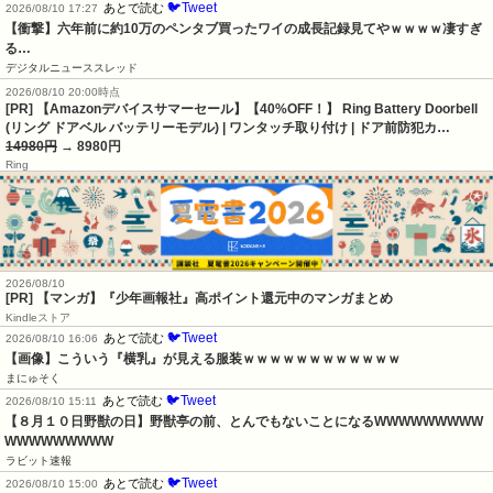
🐦Tweet
あとで読む
2026/08/10 17:27
【衝撃】六年前に約10万のペンタブ買ったワイの成長記録見てやｗｗｗｗ凄すぎ
る…
デジタルニューススレッド
2026/08/10 20:00時点
[PR] 【Amazonデバイスサマーセール】【40%OFF！】 Ring Battery Doorbell
(リング ドアベル バッテリーモデル) | ワンタッチ取り付け | ドア前防犯カ…
14980円
→ 8980円
Ring
2026/08/10
[PR] 【マンガ】『少年画報社』高ポイント還元中のマンガまとめ
Kindleストア
🐦Tweet
あとで読む
2026/08/10 16:06
【画像】こういう『横乳』が見える服装ｗｗｗｗｗｗｗｗｗｗｗｗ
まにゅそく
🐦Tweet
あとで読む
2026/08/10 15:11
【８月１０日野獣の日】野獣亭の前、とんでもないことになるWWWWWWWWW
WWWWWWWWW
ラビット速報
🐦Tweet
あとで読む
2026/08/10 15:00