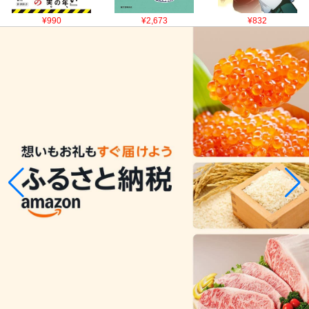
¥990
¥2,673
¥832