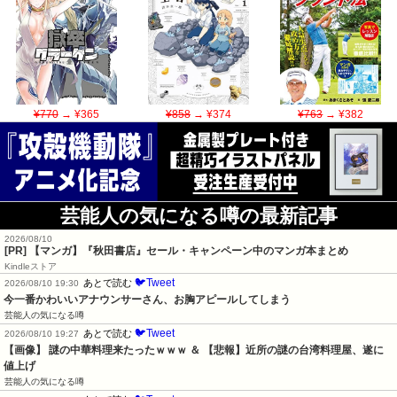
¥770
→ ¥365
¥858
→ ¥374
¥763
→ ¥382
芸能人の気になる噂の最新記事
2026/08/10
[PR] 【マンガ】『秋田書店』セール・キャンペーン中のマンガ本まとめ
Kindleストア
🐦Tweet
あとで読む
2026/08/10 19:30
今一番かわいいアナウンサーさん、お胸アピールしてしまう
芸能人の気になる噂
🐦Tweet
あとで読む
2026/08/10 19:27
【画像】 謎の中華料理来たったｗｗｗ ＆ 【悲報】近所の謎の台湾料理屋、遂に
値上げ
芸能人の気になる噂