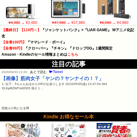
¥4,980
→ ¥3,460
¥47,980
→ ¥37,980
¥6,980
→ ¥4,980
【最終日】【110円～】
『ジャンケットバンク』×『LIAR GAME』 Wアニメ化記
念
【全巻100円】
『ママレード・ボーイ』
【全巻99円】
『クローバー』『チキン』『ドロップOG』1週間限定
Amazon・Kindleのセール情報まとめは
こちら
注目の記事
🐦Tweet
あとで読む
2026/06/03 21:00
【画像】筋肉女子「ヤンの？ヤンナイの！？」
1: 以下、5ちゃんねるからVIPがお送りします 2023/05/05(金) 13:47:54.364
ID:KjdRZWTUd0505 強そう…
芸能人の気になる噂
Kindle お得なセール本