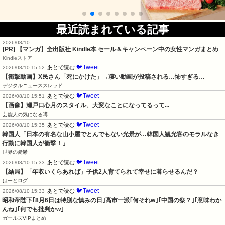
最近読まれている記事
2026/08/10
[PR] 【マンガ】全出版社 Kindle本 セール＆キャンペーン中の女性マンガまとめ
Kindleストア
🐦Tweet
あとで読む
2026/08/10 15:52
【衝撃動画】X民さん「死にかけた」→凄い動画が投稿される…怖すぎる…
デジタルニューススレッド
🐦Tweet
あとで読む
2026/08/10 15:51
【画像】瀬戸口心月のスタイル、大変なことになってるって...
芸能人の気になる噂
🐦Tweet
あとで読む
2026/08/10 15:35
韓国人「日本の有名な山小屋でとんでもない光景が…韓国人観光客のモラルなき
行動に韓国人が衝撃！」
世界の憂鬱
🐦Tweet
あとで読む
2026/08/10 15:33
【結局】「年収いくらあれば」子供2人育てられて幸せに暮らせるんだ？
はーとログ
🐦Tweet
あとで読む
2026/08/10 15:33
昭和帝陛下｢8月6日は特別な慎みの日｣高市一派｢何それw｣｢中国の祭？｣｢意味わか
んね｣｢何でも批判かw｣
ガールズVIPまとめ