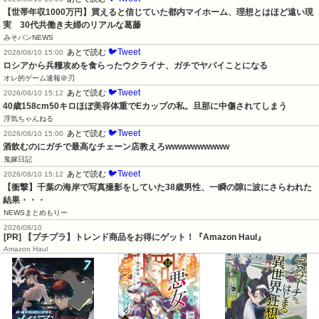
【世帯年収1000万円】買えると信じていた都内マイホーム、理想とはほど遠い現
実　30代共働き夫婦のリアルな葛藤
みそパンNEWS
🐦Tweet
あとで読む
2026/08/10 15:00
ロシアから兵糧攻めを食らったウクライナ、ガチでヤバイことになる
オレ的ゲーム速報＠刃
🐦Tweet
あとで読む
2026/08/10 15:12
40歳158cm50キロほぼ美容体重でEカップの私。旦那に中傷されてしまう
浮気ちゃんねる
🐦Tweet
あとで読む
2026/08/10 15:00
酒飲むのにガチで最高なチェーン店教えろwwwwwwwwww
鬼嫁日記
🐦Tweet
あとで読む
2026/08/10 15:12
【衝撃】千葉の海岸で写真撮影をしていた38歳男性、一瞬の隙に波にさらわれた
結果・・・
NEWSまとめもりー
2026/08/10
[PR] 【プチプラ】トレンド商品をお得にゲット！『Amazon Haul』
Amazon Haul