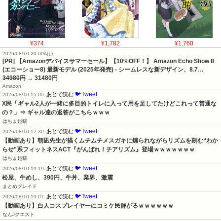
¥374
¥1,782
¥1,760
2026/08/10 20:00時点
[PR] 【Amazonデバイスサマーセール】【10%OFF！】 Amazon Echo Show 8
(エコーショー8) 最新モデル (2025年発売) - シームレスな新デザイン、8.7…
34980円
→ 31480円
Amazon
🐦Tweet
あとで読む
2026/08/10 15:00
X民「ギャル2人が一緒に多目的トイレに入って用を足してたけどこれって普通な
の？」⇒ ギャル達の返答がこちらｗｗｗ
はちま起稿
🐦Tweet
あとで読む
2026/08/10 17:30
【動画あり】朝凪先生が描くムチムチメスガキに煽られながらリズムを刻む“わか
らせ”系フィットネスACT『がんばれ！チアリズム』登場ｗｗｗｗｗｗｗ
はちま起稿
🐦Tweet
あとで読む
2026/08/10 19:19
松屋、牛めし、390円、牛丼、業界、激震
まとめブレイド
🐦Tweet
あとで読む
2026/08/10 19:07
【動画あり】白人コスプレイヤーにコミケ民群がるｗｗｗｗｗｗ
なんJクエスト