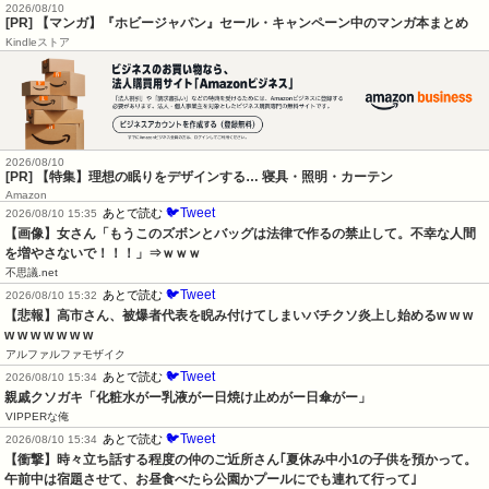
2026/08/10
[PR] 【マンガ】『ホビージャパン』セール・キャンペーン中のマンガ本まとめ
Kindleストア
2026/08/10
[PR] 【特集】理想の眠りをデザインする… 寝具・照明・カーテン
Amazon
🐦Tweet
あとで読む
2026/08/10 15:35
【画像】女さん「もうこのズボンとバッグは法律で作るの禁止して。不幸な人間
を増やさないで！！！」⇒ｗｗｗ
不思議.net
🐦Tweet
あとで読む
2026/08/10 15:32
【悲報】高市さん、被爆者代表を睨み付けてしまいバチクソ炎上し始めるw w w 
w w w w w w w
アルファルファモザイク
🐦Tweet
あとで読む
2026/08/10 15:34
親戚クソガキ「化粧水がー乳液がー日焼け止めがー日傘がー」
VIPPERな俺
🐦Tweet
あとで読む
2026/08/10 15:34
【衝撃】時々立ち話する程度の仲のご近所さん｢夏休み中小1の子供を預かって。
午前中は宿題させて、お昼食べたら公園かプールにでも連れて行って｣