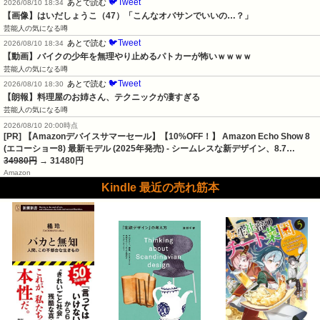
🐦Tweet
あとで読む
2026/08/10 18:34
【画像】はいだしょうこ（47）「こんなオバサンでいいの…？」
芸能人の気になる噂
🐦Tweet
あとで読む
2026/08/10 18:34
【動画】バイクの少年を無理やり止めるパトカーが怖いｗｗｗｗ
芸能人の気になる噂
🐦Tweet
あとで読む
2026/08/10 18:30
【朗報】料理屋のお姉さん、テクニックが凄すぎる
芸能人の気になる噂
2026/08/10 20:00時点
[PR] 【Amazonデバイスサマーセール】【10%OFF！】 Amazon Echo Show 8
(エコーショー8) 最新モデル (2025年発売) - シームレスな新デザイン、8.7…
34980円
→ 31480円
Amazon
Kindle 最近の売れ筋本