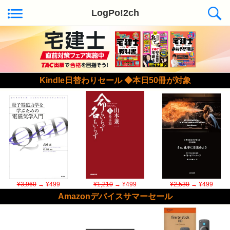
LogPo!2ch
Kindle日替わりセール ◆本日50冊が対象
¥3,960
→ ¥499
¥1,210
→ ¥499
¥2,530
→ ¥499
Amazonデバイスサマーセール