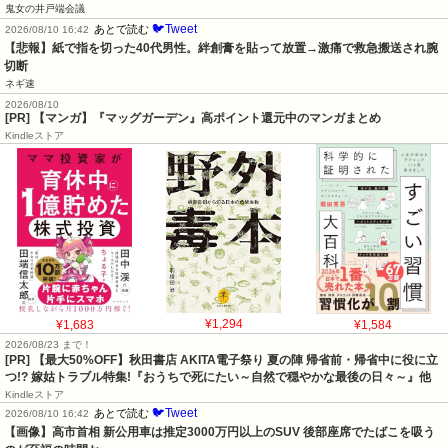
鬼女の井戸端会議
🐦Tweet
あとで読む
2026/08/10 16:42
【悲報】紙で指を切った40代男性。絆創膏を貼って放置→激痛で救急搬送され腕
切断
ネギ速
2026/08/10
[PR] 【マンガ】『マッグガーデン』高ポイント還元中のマンガまとめ
Kindleストア
¥1,683
¥1,294
¥1,584
2026/08/23 まで！
[PR] 【最大50%OFF】秋田書店 AKITA電子祭り 夏の陣 帰省前・帰省中に役に立
つ!? 嫁姑トラブル特集!『おうちで死にたい～自然で穏やかな最後の日々～』他
Kindleストア
🐦Tweet
あとで読む
2026/08/10 16:42
【画像】高市首相 新公用車は推定3000万円以上のSUV 後部座席でたばこを吸う