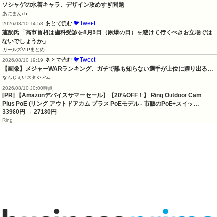
ソシャゲの水着キャラ、デザイン攻めすぎ問題
あにまんch
🐦Tweet
あとで読む
2026/08/10 14:58
蓮舫氏「高市首相は歯科受診を8月6日（原爆の日）を避けて行くべきお立場では
ないでしょうか」
ガールズVIPまとめ
🐦Tweet
あとで読む
2026/08/10 19:19
【画像】メジャーWARランキング、ガチで誰も知らない選手が上位に躍り出る…
なんじぇいスタジアム
2026/08/10 20:00時点
[PR] 【Amazonデバイスサマーセール】【20%OFF！】 Ring Outdoor Cam
Plus PoE (リング アウトドアカム プラス PoEモデル - 市販のPoE+スイッ…
33980円
→ 27180円
Ring