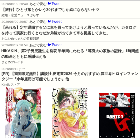
🐦Tweet
あとで読む
2026/08/09 20:40
【旅行】ひとり旅とかいう20代までしか絵にならないヤツ
結婚・恋愛ニュースぷらす
🐦Tweet
あとで読む
2026/08/09 20:57
【呆れる】定年退職する父に車を買ってあげようと思っているんだが、カタログ
を持って実家に行くとなぜか弟嫁が出てきて車を提案してきた。
おにひめちゃんの監視部屋
🐦Tweet
あとで読む
2026/08/09 20:54
HIKAKIN、第2子男児誕生を発表 半年間にわたる「等身大の家族の記録」1時間超
の動画とともに感謝伝える
まとめブレイド
2026/08/12まで
[PR] 【期間限定無料】講談社 夏電書2026 今月のおすすめ 異世界ヒロインファン
タジー『永年雇用は可能でしょうか』他
Kindleストア