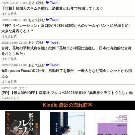
🐦Tweet
あとで読む
2026/08/10 00:00
【悲報】韓国人のキムチ離れ…消費量が15年で急減してしまう
はちま起稿
🐦Tweet
あとで読む
2026/08/09 23:30
『FF7 リベレーション』浜口Dが8月26日3時からのゲームイベントに登場予定！
大きな発表くる！？
はちま起稿
🐦Tweet
あとで読む
2026/08/09 22:40
台湾、長崎の平和式典を強く批判「長崎市が中国に追従し、日本に有効的な台湾
をおとしめた」
はちま起稿
🐦Tweet
あとで読む
2026/08/09 22:00
元Repezen FoxxのDJ社長、活動終了を報告　一般人となり完全にネットから消
える
はちま起稿
2026/08/31 まで！
[PR] 【最大30%OFF】双葉社 フタスペ!2026年夏④『異世界クラフトぐらし』他
Kindleストア
Kindle 最近の売れ筋本