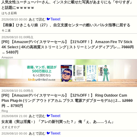
人気女性ユーチューバーさん、インスタに載せた写真があまりにも「やりすぎ」
と話題にｗｗｗｗｗ
はちま起稿
🐦Tweet
あとで読む
2026/08/10 00:00
【画像】ひきこもり娘（27）、自立支援センターの酷いスパルタ指導に屈する
キニ速
2026/08/10 01:00時点
[PR] 【Amazonデバイスサマーセール】【31%OFF！】 Amazon Fire TV Stick
4K Select | 4Kの高画質ストリーミング | ストリーミングメディアプレ…
7980円
→ 5480円
Amazon
2026/08/10 01:00時点
[PR] 【Amazonデバイスサマーセール】【32%OFF！】 Ring Outdoor Cam
Plus Plug-In (リング アウトドアカム プラス 電源アダプターモデル) | 2…
12980
円
→ 8790円
Ring
🐦Tweet
あとで読む
2026/08/09 21:00
女友達（実は淫魔♀）「アレの新刊買った？」 俺「ぇ、あ……うん」
えすえすログ
🐦Tweet
あとで読む
2026/08/10 00:00