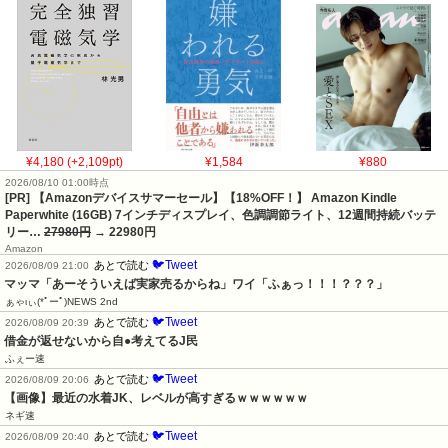
¥4,180 (+2,109pt)
¥1,584
¥880
2026/08/10 01:00時点
[PR] 【Amazonデバイスサマーセール】【18%OFF！】 Amazon Kindle
Paperwhite (16GB) 7インチディスプレイ、色調調節ライト、12週間持続バッテ
リー…
27980円
→ 22980円
Amazon
🐦Tweet
あとで読む
2026/08/09 21:00
マッマ「あーそういえば実家売るからね」ワイ「ふぁっ！！！？？？」
ぁゃιぃ(*ﾟーﾟ)NEWS 2nd
🐦Tweet
あとで読む
2026/08/09 20:39
借金が返せないから自●考えてるJ民
ふぇー速
🐦Tweet
あとで読む
2026/08/09 20:06
【画像】最近の水着JK、レベルが高すぎるｗｗｗｗｗｗ
ネギ速
🐦Tweet
あとで読む
2026/08/09 20:40