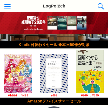
LogPo!2ch
Kindle日替わりセール ◆本日50冊が対象
¥1,222
→ ¥499
¥499
¥990
→ ¥399
Amazonデバイスサマーセール