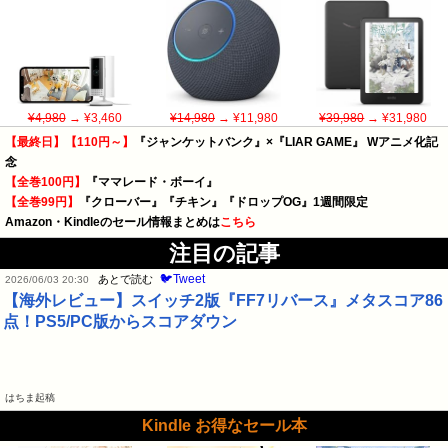
¥4,980
→ ¥3,460
¥14,980
→ ¥11,980
¥39,980
→ ¥31,980
【最終日】【110円～】
『ジャンケットバンク』×『LIAR GAME』 Wアニメ化記
念
【全巻100円】
『ママレード・ボーイ』
【全巻99円】
『クローバー』『チキン』『ドロップOG』1週間限定
Amazon・Kindleのセール情報まとめは
こちら
注目の記事
🐦Tweet
あとで読む
2026/06/03 20:30
【海外レビュー】スイッチ2版『FF7リバース』メタスコア86
点！PS5/PC版からスコアダウン
はちま起稿
Kindle お得なセール本