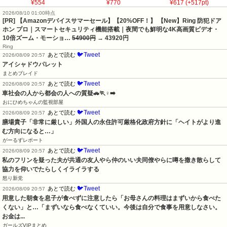
¥554
¥770
¥617 (+517pt)
2026/08/10 01:00時点
[PR] 【Amazonデバイスサマーセール】【20%OFF！】 【New】Ring 防犯ドア
ホン プロ｜スマートセキュリティ機能搭載｜夜間でも鮮明な4K高画質ビデオ・
10倍ズーム・モーショ…
54900円
→ 43920円
Ring
🐦Tweet
あとで読む
2026/08/09 20:57
アイシャドウパレット
まとめブレイド
🐦Tweet
あとで読む
2026/08/09 20:57
車社会の人から都会の人への質疑🚗🏃♀️➡️
おにひめちゃんの監視部屋
🐦Tweet
あとで読む
2026/08/09 20:57
膳場貴子「非常に厳しい」外国人の永住許可厳格化政府方針に「ヘイトがより進
む方向になると…」
がーるずレポート
🐦Tweet
あとで読む
2026/08/09 20:57
私のフリンを疑った夫が共通の友人やら仲のいい夫同僚やらに噂を撒き散らして
協力を仰いでたらしくイライラする
怒り新党
🐦Tweet
あとで読む
2026/08/09 20:57
用意した朝食を息子が食べずに注意したら「お母さんの料理はまずいから食べた
くない」と…「まずいなら食べなくていい。今後は自分で食事を用意しなさい。
お金は...
ガールズVIPまとめ