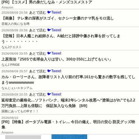
[PR] 【コスメ】男の身だしなみ・メンズコスメストア
Amazon
🐦Tweet
あとで読む
2026/08/09 20:58
【画像】 テレ東の深夜がスゴイ、セクシー女優のナマ乳をモロ流し
芸能人の気になる噂
🐦Tweet
あとで読む
2026/08/09 20:58
【悲報】日本人艦これ絵師さん、AI絵だと誹謗中傷され筆を折ってしま
う・・・・・・・・・
なんJクエスト
🐦Tweet
あとで読む
2026/08/09 20:55
上原浩治「250Sで名球会入りは甘い。300か350に上げてもいい」
なんJ PRIDE
🐦Tweet
あとで読む
2026/08/09 20:57
カル・ローリーさん、故障者リスト入り前の打率.161から驚きの数字を残してし
まうwwwwwwwww
なんじぇいスタジアム
🐦Tweet
あとで読む
2026/08/09 20:55
返却査定の厳格化…ソフトバンク、端末2年レンタル改悪へ“塗装はがれ”でも2.2
万円負担…上限も倍額に　保証加入なら免除　[8/9]
国難にあってもの申す！！
2026/08/10
[PR] 【特集】ポータブル電源・トイレ… 今日の備え、明日の安心 防災グッズ特
集
Amazon