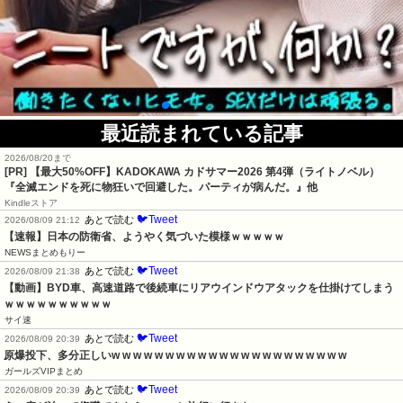
最近読まれている記事
2026/08/20まで
[PR]
【最大50%OFF】KADOKAWA カドサマー2026 第4弾（ライトノベル）
『全滅エンドを死に物狂いで回避した。パーティが病んだ。』他
Kindleストア
🐦Tweet
あとで読む
2026/08/09 21:12
【速報】日本の防衛省、ようやく気づいた模様ｗｗｗｗｗ
NEWSまとめもりー
🐦Tweet
あとで読む
2026/08/09 21:38
【動画】BYD車、高速道路で後続車にリアウインドウアタックを仕掛けてしまう
ｗｗｗｗｗｗｗｗｗｗ
サイ速
🐦Tweet
あとで読む
2026/08/09 20:39
原爆投下、多分正しいw w w w w w w w w w w w w w w w w w w w w w
ガールズVIPまとめ
🐦Tweet
あとで読む
2026/08/09 20:39