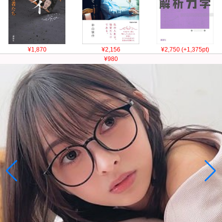
¥1,870
¥2,156
¥2,750 (+1,375pt)
¥980