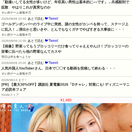
「勘違いしてる女性が多いけど、年収高い男性は基本的に○○です」→共感殺到で
拡散　やはりこれが真実なのか
オレ的ゲーム速報＠刃
🐦Tweet
あとで読む
2026/08/09 22:00
ゴールデンボンバーのライブ中に突然、謎の女性がカンペを持って、ステージ上
に乱入！→演出かと思いきや、とんでもなくガチでやばすぎる大事故に・・・
オレ的ゲーム速報＠刃
🐦Tweet
あとで読む
2026/08/09 21:00
【画像】野菜ってもうブロッコリーだけ食ってりゃええやんけ！ブロッコリーの
栄養に比べたら他の野菜なんてカスや
明日は何を食べようか
🐦Tweet
あとで読む
2026/08/09 20:00
人気外国人YouTuberさん、日本で〇〇する動画を投稿して終わる・・・
オレ的ゲーム速報＠刃
2026/08/13 まで！
[PR] 【最大30%OFF】講談社 夏電書2026「Dチャレ」対策にも! ディズニーマニ
ア必読本フェア
Kindleストア
¥1,480