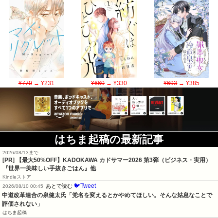
¥770
→ ¥231
¥660
→ ¥330
¥693
→ ¥385
はちま起稿の最新記事
2026/08/13まで
[PR]
【最大50%OFF】KADOKAWA カドサマー2026 第3弾（ビジネス・実用）
『世界一美味しい手抜きごはん』他
Kindleストア
🐦Tweet
あとで読む
2026/08/10 00:45
中道改革連合の泉健太氏「党名を変えるとかやめてほしい。そんな姑息なことで
評価されない」
はちま起稿