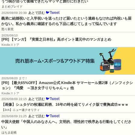
うつ病が治って復職できたらマッマと旅行に行きたい
まとめブレイド
🐦Tweet
あとで読む
2026/08/09 20:39
義弟に結婚祝いと入学祝いを送ったけど届いたという連絡もなければ内祝いも届
かない。私から義弟に確認するのも下品に感じてしまって悩んでいます
怒り新党
2026/08/10
[PR] 【マンガ】『実業之日本社』高ポイント還元中のマンガまとめ
Kindleストア
2026/08/20 まで！
[PR]
【最大65%OFF】Amazon公式 Kindle本 サマーセール第2弾（ノンフィクシ
ョン）『渇愛 ～頂き女子りりちゃん～』他
Kindleストア
🐦Tweet
あとで読む
2026/08/09 22:15
【画像】シュタゲの牧瀬紅莉栖、16年の時を経てリメイク版で豊胸成功ｗｗｗ
【2ch】ニュー速クオリティ
🐦Tweet
あとで読む
2026/08/09 21:25
中国大使館「中国人のみなさんへ。文明的、理性的で秩序ある行動をしてくださ
い」
はちま起稿