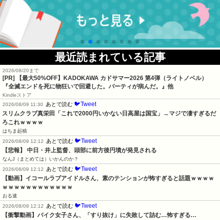
最近読まれている記事
2026/08/20まで
[PR]
【最大50%OFF】KADOKAWA カドサマー2026 第4弾（ライトノベル）
『全滅エンドを死に物狂いで回避した。パーティが病んだ。』他
Kindleストア
🐦Tweet
あとで読む
2026/08/09 11:30
スリムクラブ真栄田「これで2000円いかない日高屋は国宝」→マジで凄すぎるだ
ろこれｗｗｗｗ
はちま起稿
🐦Tweet
あとで読む
2026/08/09 12:12
【悲報】 中日・井上監督、頭部に前方後円墳が発見される
なんJ（まとめては）いかんのか？
🐦Tweet
あとで読む
2026/08/09 12:12
【動画】イコールラブアイドルさん、素のテンションが怖すぎると話題ｗｗｗｗ
ｗｗｗｗｗｗｗｗｗｗｗｗ
おる速
🐦Tweet
あとで読む
2026/08/09 12:12
【衝撃動画】バイク女子さん、「すり抜け」に失敗して詰む…怖すぎる…