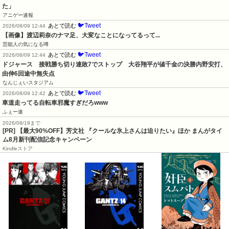
た」
アニゲー速報
🐦Tweet
あとで読む
2026/08/09 12:44
【画像】渡辺莉奈のナマ足、大変なことになってるって...
芸能人の気になる噂
🐦Tweet
あとで読む
2026/08/09 12:44
ドジャース　接戦勝ち切り連敗7でストップ　大谷翔平が値千金の決勝内野安打、
由伸6回途中無失点
なんじぇいスタジアム
🐦Tweet
あとで読む
2026/08/09 12:42
車道走ってる自転車邪魔すぎだろwww
ふぇー速
2026/08/19まで
[PR] 【最大90%OFF】芳文社 『クールな氷上さんは迫りたい』ほか まんがタイ
ム8月新刊配信記念キャンペーン
Kindleストア