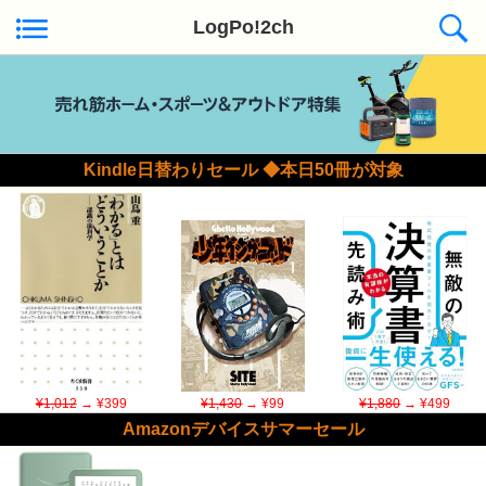
LogPo!2ch
Kindle日替わりセール ◆本日50冊が対象
¥1,012
→ ¥399
¥1,430
→ ¥99
¥1,880
→ ¥499
Amazonデバイスサマーセール