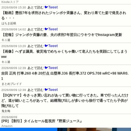
Kindleストア
🐦Tweet
あとで読む
2026/08/09 15:30
【動画】懲役7年を求刑されたジャンポケ斉藤さん、変わり果てた姿で発見され
る・・・
はちま起稿
🐦Tweet
あとで読む
2026/08/09 14:02
【悲報】ジャンポケ斉藤の妻、夫の求刑7年翌日にウキウキでInstagram更新
キニ速
🐦Tweet
あとで読む
2026/08/09 13:20
【画像】へずま議員、被災地でめちゃくちゃ働いて老人たちを笑顔にしてしまう
ww
キニ速
🐦Tweet
あとで読む
2026/08/09 12:39
吉田 正尚 打率.260 4本 20打点 出塁率.336 長打率.372 OPS.708 wRC+98 WAR0.
1
まとめブレイド
🐦Tweet
あとで読む
2026/08/09 12:39
【DQNママ】今さっき買い忘れがあって買い物に行ってきた。車で行ったんだけ
ど、道が細いところがあって、結構飛び出しが多いから徐行で通ってたら子供が
飛び出して
鬼女梅
2026/08/09
[PR] 【割引】タイムセール監視所『野菜ジュース』
Amazon