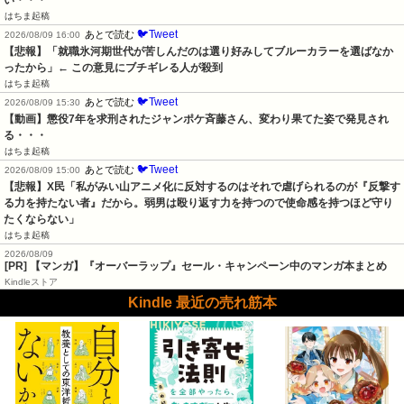
い・・・
はちま起稿
🐦Tweet
あとで読む
2026/08/09 16:00
【悲報】「就職氷河期世代が苦しんだのは選り好みしてブルーカラーを選ばなか
ったから」← この意見にブチギレる人が殺到
はちま起稿
🐦Tweet
あとで読む
2026/08/09 15:30
【動画】懲役7年を求刑されたジャンポケ斉藤さん、変わり果てた姿で発見され
る・・・
はちま起稿
🐦Tweet
あとで読む
2026/08/09 15:00
【悲報】X民「私がみい山アニメ化に反対するのはそれで虐げられるのが『反撃す
る力を持たない者』だから。弱男は殴り返す力を持つので使命感を持つほど守り
たくならない」
はちま起稿
2026/08/09
[PR] 【マンガ】『オーバーラップ』セール・キャンペーン中のマンガ本まとめ
Kindleストア
Kindle 最近の売れ筋本