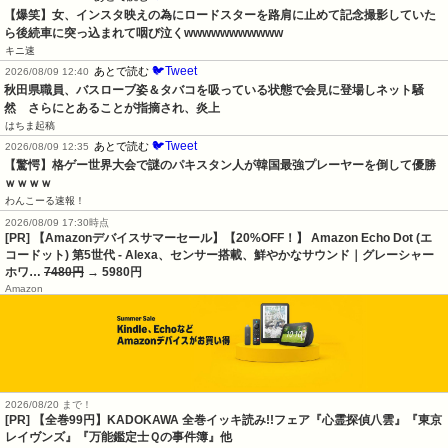
【爆笑】女、インスタ映えの為にロードスターを路肩に止めて記念撮影していた
ら後続車に突っ込まれて咽び泣くwwwwwwwwwww
キニ速
🐦Tweet
あとで読む
2026/08/09 12:40
秋田県職員、バスローブ姿＆タバコを吸っている状態で会見に登場しネット騒
然　さらにとあることが指摘され、炎上
はちま起稿
🐦Tweet
あとで読む
2026/08/09 12:35
【驚愕】格ゲー世界大会で謎のパキスタン人が韓国最強プレーヤーを倒して優勝
ｗｗｗｗ
わんこーる速報！
2026/08/09 17:30時点
[PR] 【Amazonデバイスサマーセール】【20%OFF！】 Amazon Echo Dot (エ
コードット) 第5世代 - Alexa、センサー搭載、鮮やかなサウンド｜グレーシャー
ホワ…
7480円
→ 5980円
Amazon
2026/08/20 まで！
[PR]
【全巻99円】KADOKAWA 全巻イッキ読み!!フェア『心霊探偵八雲』『東京
レイヴンズ』『万能鑑定士Ｑの事件簿』他