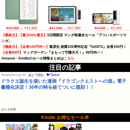
¥19,980
→ ¥16,980
¥47,980
→ ¥37,980
¥4,980
→ ¥3,460
【最終日】【最大50%還元】
3日間限定 マンガ毎週末セール「アツいスポーツマ
ンガ」
【最終日】【全巻100円均一】
集英社 創業100周年記念『GANTZ』全巻100円！
【全巻99円】
マッグガーデン『まもって守護月天！』99円均一！
Amazon・Kindleのセール情報まとめは
こちら
注目の記事
🐦Tweet
あとで読む
2026/06/03 20:00
ドラクエ誕生を描いた漫画『ドラゴンクエストへの道』電子
書籍化決定！36年の時を経てついに復刻！！
はちま起稿
Kindle お得なセール本