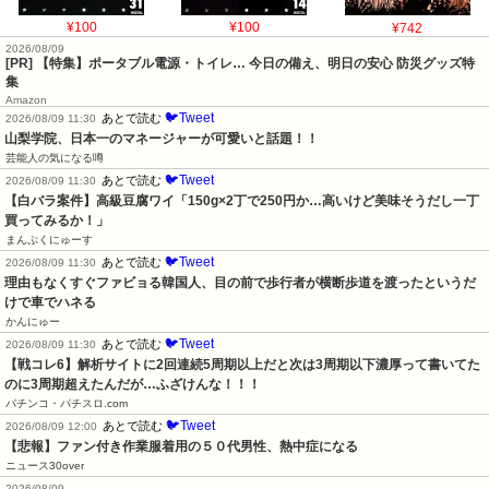
¥100
¥100
¥742
2026/08/09
[PR] 【特集】ポータブル電源・トイレ… 今日の備え、明日の安心 防災グッズ特
集
Amazon
🐦Tweet
あとで読む
2026/08/09 11:30
山梨学院、日本一のマネージャーが可愛いと話題！！
芸能人の気になる噂
🐦Tweet
あとで読む
2026/08/09 11:30
【白バラ案件】高級豆腐ワイ「150g×2丁で250円か…高いけど美味そうだし一丁
買ってみるか！」
まんぷくにゅーす
🐦Tweet
あとで読む
2026/08/09 11:30
理由もなくすぐファビョる韓国人、目の前で歩行者が横断歩道を渡ったというだ
けで車でハネる
かんにゅー
🐦Tweet
あとで読む
2026/08/09 11:30
【戦コレ6】解析サイトに2回連続5周期以上だと次は3周期以下濃厚って書いてた
のに3周期超えたんだが…ふざけんな！！！
パチンコ・パチスロ.com
🐦Tweet
あとで読む
2026/08/09 12:00
【悲報】ファン付き作業服着用の５０代男性、熱中症になる
ニュース30over
2026/08/09