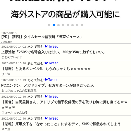
2026/08/09
[PR] 【割引】タイムセール監視所『野菜ジュース』
Amazon
🐦Tweet
あとで読む
2026/08/09 14:02
上原浩治「250Sで名球会入りは甘い。300か350に上げてもいい」
まとめブレイド
🐦Tweet
あとで読む
2026/08/09 15:20
【悲報】とあるのレベル5、もうめちゃくちゃｗｗｗｗｗ
ぴこ速
🐦Tweet
あとで読む
2026/08/09 15:19
PCエンジン、メガドライブ、セガサターンが好きだった人
おにひめちゃんの監視部屋
🐦Tweet
あとで読む
2026/08/09 12:40
【画像】吉岡里帆さん、アドリブで相手役俳優の手を取りお胸に押し当てるｗｗ
ｗｗｗｗ
スコールちゃんねる
🐦Tweet
あとで読む
2026/08/09 12:40
【悲報】原爆投下を「なかったこと」にするデマ、SNSで拡散されてしまう
キニ速