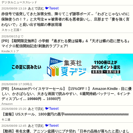
デジタルニューススレッド
🐦Tweet
あとで読む
2026/08/09 13:19
赤信号で追突してきた加害女性、降りてこず謝罪ポーズ→「わざとじゃないのに
保険使うの！？」と大号泣ｗｗ被害者の私を悪者扱いし、旦那まで「妻を強く言
わないで」と庇い出す地獄の事故現場
スカッと王国！
2026/08/15まで
[PR] 【期間限定無料】小学館 『過ぎたる愛は猛毒』&『天才は蝶の恋に堕ちる』
マイクロ配信開始記念!刺激的ラブフェア!
Kindleストア
2026/08/09 17:30時点
[PR] 【Amazonデバイスサマーセール】【15%OFF！】 Amazon Kindle - 目に優
しい、かさばらない、大きな画面で読みやすい、6週間持続バッテリー、6インチ
ディスプレイ…
19980円
→ 16980円
Amazon
🐦Tweet
あとで読む
2026/08/09 15:20
【速報】USスチール、1800億円の黒字wwwwwwwwwwwwwwwwwwwwwwww
キニ速
🐦Tweet
あとで読む
2026/08/09 12:45
【動画】有名女優、アニソン盆踊りにブチ切れ「日本の品格が落ちたと思いまし