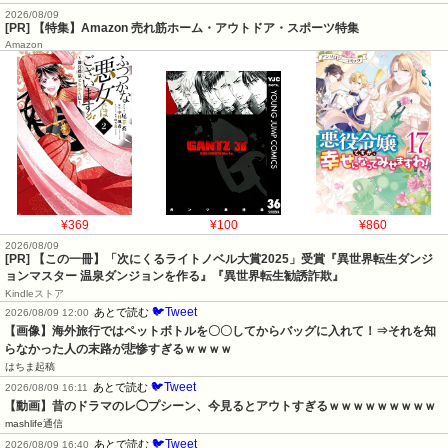
2026/08/09
[PR] 【特集】Amazon 売れ筋ホーム・アウトドア・スポーツ特集
Amazon
¥369
¥100
¥860
2026/08/09
[PR] 【この一冊】「次にくるライトノベル大賞2025」受賞『異世界転生ダンジ
ョンマスター 温泉ダンジョンを作る』『異世界転生勧誘詐欺』
Kindleストア
🐦Tweet
あとで読む
2026/08/09 12:00
【画像】海外旅行ではペットボトルを〇〇してからバッグに入れて！⇒それを知
らなかった人の末路が悲惨すぎるｗｗｗｗ
はちま起稿
🐦Tweet
あとで読む
2026/08/09 16:11
【動画】昔のドラマのレ◯プシーン、今見るとアウトすぎるｗｗｗｗｗｗｗｗｗ
mashlife通信
🐦Tweet
あとで読む
2026/08/09 16:40