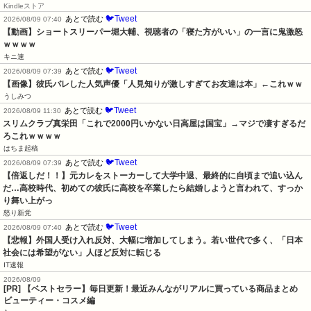
Kindleストア
🐦Tweet
あとで読む
2026/08/09 07:40
【動画】ショートスリーパー堀大輔、視聴者の「寝た方がいい」の一言に鬼激怒
ｗｗｗｗ
キニ速
🐦Tweet
あとで読む
2026/08/09 07:39
【画像】彼氏バレした人気声優「人見知りが激しすぎてお友達は本」←これｗｗ
うしみつ
🐦Tweet
あとで読む
2026/08/09 11:30
スリムクラブ真栄田「これで2000円いかない日高屋は国宝」→マジで凄すぎるだ
ろこれｗｗｗｗ
はちま起稿
🐦Tweet
あとで読む
2026/08/09 07:39
【倍返しだ！！】元カレをストーカーして大学中退、最終的に自頃まで追い込ん
だ…高校時代、初めての彼氏に高校を卒業したら結婚しようと言われて、すっか
り舞い上がっ
怒り新党
🐦Tweet
あとで読む
2026/08/09 07:40
【悲報】外国人受け入れ反対、大幅に増加してしまう。若い世代で多く、「日本
社会には希望がない」人ほど反対に転じる
IT速報
2026/08/09
[PR] 【ベストセラー】毎日更新！最近みんながリアルに買っている商品まとめ
ビューティー・コスメ編