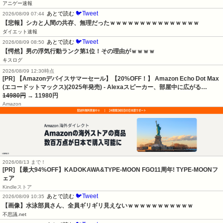
アニゲー速報
🐦Tweet
あとで読む
2026/08/09 07:44
【悲報】シカと人間の共存、無理だったｗｗｗｗｗｗｗｗｗｗｗｗｗｗｗ
ダイエット速報
🐦Tweet
あとで読む
2026/08/09 08:50
【愕然】男の浮気行動ランク第1位！その理由がｗｗｗｗ
キスログ
2026/08/09 12:30時点
[PR] 【Amazonデバイスサマーセール】【20%OFF！】 Amazon Echo Dot Max
(エコードットマックス)(2025年発売) - Alexaスピーカー、部屋中に広がる…
14980円
→ 11980円
Amazon
2026/08/13 まで！
[PR]
【最大94%OFF】KADOKAWA&TYPE-MOON FGO11周年! TYPE-MOONフ
ェア
Kindleストア
🐦Tweet
あとで読む
2026/08/09 10:35
【画像】水泳部員さん、全員ギリギリ見えないｗｗｗｗｗｗｗｗｗｗｗ
不思議.net