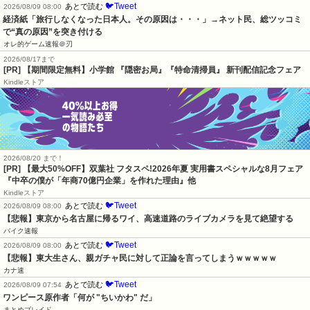
🐦Tweet
あとで読む
2026/08/09 08:00
経済紙「旅行しなくなった日本人。その原因は・・・」→ネット民、総ツッコミ
で“真の原因”を突き付ける
オレ的ゲーム速報＠刃
2026/08/17まで
[PR] 【期間限定無料】小学館 『隠密お局』『特命清掃員』 新刊配信記念フェア
Kindleストア
2026/08/20 まで！
[PR]
【最大50%OFF】双葉社 フタスペ!2026年夏 実用書スペシャルな8月フェア
『中卒の僕が「年商70億円企業」を作れた理由』他
Kindleストア
🐦Tweet
あとで読む
2026/08/09 08:00
【悲報】東京から名古屋に帰るワイ、高速道路のライブカメラを見て絶望する
バイク速報
🐦Tweet
あとで読む
2026/08/09 08:00
【悲報】東大生さん、親ガチャ民に対して正論を言ってしまうｗｗｗｗｗ
カナ速
🐦Tweet
あとで読む
2026/08/09 07:54
ワンピース原作者「何が "ちいかわ" だ」
まとめブレイド