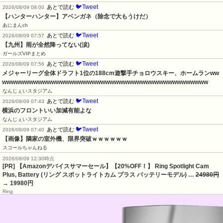
🐦Tweet
あとで読む
2026/08/09 08:00
【ハンターハンター】アベンガネ（除念で大もうけだ）
あにまんch
🐦Tweet
あとで読む
2026/08/09 07:57
【九州】雨が全然降ってない(涙)
ガールズVIPまとめ
🐦Tweet
あとで読む
2026/08/09 07:56
メジャーリーグ全体ドラフト1位の188cm遊撃手チョロウスキー、ホームランww
wwwwwwwwwwwwwwwwwwwwwwwwwwwwwwwwwwwwwwwwwwwwww
なんじぇいスタジアム
🐦Tweet
あとで読む
2026/08/09 07:43
横浜のフロントいい加減有能よな
なんじぇいスタジアム
🐦Tweet
あとで読む
2026/08/09 07:40
【画像】隣家の室外機、限界突破ｗｗｗｗｗｗ
スコールちゃんねる
2026/08/09 12:30時点
[PR] 【Amazonデバイスサマーセール】【20%OFF！】 Ring Spotlight Cam
Plus, Battery (リング スポットライトカム プラス バッテリーモデル) …
24980円
→ 19980円
Ring