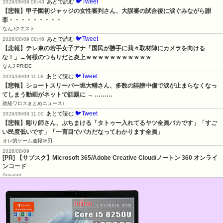
🐦Tweet
あとで読む
2026/08/09 08:43
【悲報】甲子園初ジャッジの女性審判さん、大誤審の試合後に涙ぐみながら謝
罪・・・・・・・・・
なんJクエスト
🐦Tweet
あとで読む
2026/08/09 08:46
【悲報】テレ東の若手女子アナ「国民が勝手に我々取材陣にカメラを向ける
な！」→何様のつもりだと炎上ｗｗｗｗｗｗｗｗｗｗｗ
なんJ PRIDE
🐦Tweet
あとで読む
2026/08/09 11:08
【悲報】ショートスリーパー堀大輔さん、多数の誹謗中傷で涙が止まらなくなっ
てしまう動画がネットで話題に → ………
政経ワロスまとめニュース♪
🐦Tweet
あとで読む
2026/08/09 11:00
【悲報】彫り師さん、ぶちまける「タトゥー入れてるヤツ全員バカです」「すご
い民度低いです」「一言目でバカだなってわかります全員」
オレ的ゲーム速報＠刃
2026/08/09
[PR] 【サブスク】Microsoft 365/Adobe Creative Cloud/ノートン 360 オンライ
ンコード
Amazon