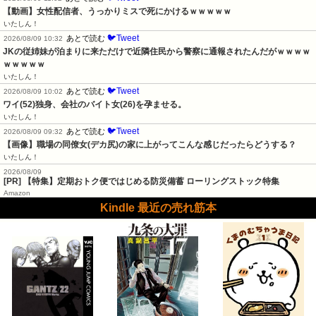
【動画】女性配信者、うっかりミスで死にかけるｗｗｗｗｗ
いたしん！
🐦Tweet
あとで読む
2026/08/09 10:32
JKの従姉妹が泊まりに来ただけで近隣住民から警察に通報されたんだがｗｗｗｗ
ｗｗｗｗｗ
いたしん！
🐦Tweet
あとで読む
2026/08/09 10:02
ワイ(52)独身、会社のバイト女(26)を孕ませる。
いたしん！
🐦Tweet
あとで読む
2026/08/09 09:32
【画像】職場の同僚女(デカ尻)の家に上がってこんな感じだったらどうする？
いたしん！
2026/08/09
[PR] 【特集】定期おトク便ではじめる防災備蓄 ローリングストック特集
Amazon
Kindle 最近の売れ筋本