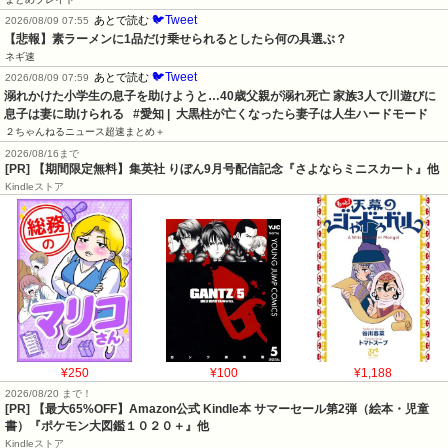
🐦Tweet
あとで読む
2026/08/09 07:55
【悲報】素ラーメンに1品だけ乗せられるとしたら何の具選ぶ？
ネギ速
🐦Tweet
あとで読む
2026/08/09 07:59
溺れかけた小学生の息子を助けようと…40歳父親が溺れ死亡 家族3人で川遊びに 
息子は妻に助けられる   #愛知 |  大黒柱が亡くなったら妻子は人生ハードモード
２ちゃんねるニュース超速まとめ＋
2026/08/16まで
[PR] 【期間限定無料】集英社 りぼん9月号配信記念『さよならミニスカート』他
Kindleストア
¥250
¥100
¥1,188
2026/08/20 まで！
[PR]
【最大65%OFF】Amazon公式 Kindle本 サマーセール第2弾（絵本・児童
書）『ポケモン大図鑑１０２０＋』他
Kindleストア