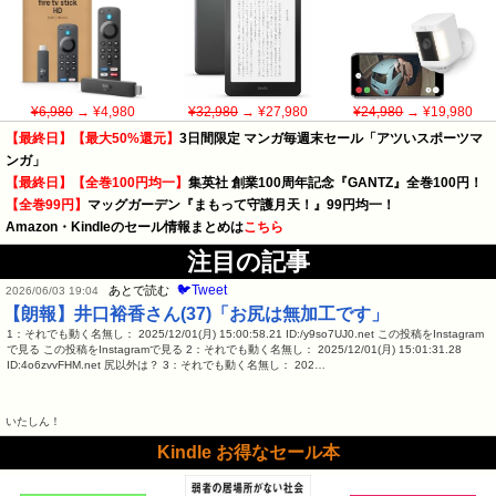
¥6,980
→ ¥4,980
¥32,980
→ ¥27,980
¥24,980
→ ¥19,980
【最終日】【最大50%還元】
3日間限定 マンガ毎週末セール「アツいスポーツマ
ンガ」
【最終日】【全巻100円均一】
集英社 創業100周年記念『GANTZ』全巻100円！
【全巻99円】
マッグガーデン『まもって守護月天！』99円均一！
Amazon・Kindleのセール情報まとめは
こちら
注目の記事
🐦Tweet
あとで読む
2026/06/03 19:04
【朗報】井口裕香さん(37)「お尻は無加工です」
1：それでも動く名無し： 2025/12/01(月) 15:00:58.21 ID:/y9so7UJ0.net この投稿をInstagram
で見る この投稿をInstagramで見る 2：それでも動く名無し： 2025/12/01(月) 15:01:31.28
ID:4o6zvvFHM.net 尻以外は？ 3：それでも動く名無し： 202…
いたしん！
Kindle お得なセール本