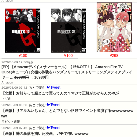
Amazon
¥100
¥100
¥298
2026/08/09 12:30時点
[PR] 【Amazonデバイスサマーセール】【15%OFF！】 Amazon Fire TV
Cube(キューブ) | 究極の体験をハンズフリーで | ストリーミングメディアプレイ
ヤー …
19980円
→ 16980円
Amazon
🐦Tweet
あとで読む
2026/08/09 07:42
【悲報】お前らって服どこで買ってんの？マジで正解がわからんのやが
ネギ速
🐦Tweet
あとで読む
2026/08/09 08:50
【画像】リアルみいちゃん、とんでもない格好でイベント出演するwwwwwwww
ww
ラビット速報
🐦Tweet
あとで読む
2026/08/09 07:45
【画像】株の暴落を描いた漫画、ガチで怖いwwwww