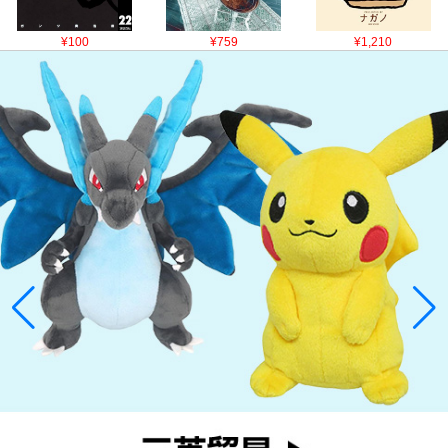
¥100
¥759
¥1,210