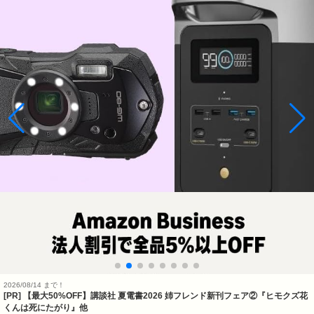
2026/08/14 まで！
[PR] 【最大50%OFF】講談社 夏電書2026 姉フレンド新刊フェア②『ヒモクズ花
くんは死にたがり』他