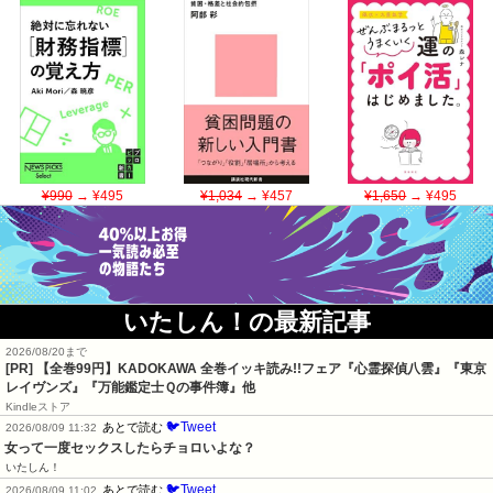
¥990
→ ¥495
¥1,034
→ ¥457
¥1,650
→ ¥495
いたしん！の最新記事
2026/08/20まで
[PR]
【全巻99円】KADOKAWA 全巻イッキ読み!!フェア『心霊探偵八雲』『東京
レイヴンズ』『万能鑑定士Ｑの事件簿』他
Kindleストア
🐦Tweet
あとで読む
2026/08/09 11:32
女って一度セックスしたらチョロいよな？
いたしん！
🐦Tweet
あとで読む
2026/08/09 11:02