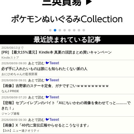
最近読まれている記事
2026/08/13まで
[PR]
【最大15%還元】Kindle本 真夏の涼読まとめ買いキャンペーン
Kindleストア
🐦Tweet
あとで読む
2026/08/09 09:00
必ず手に入れたいものは誰にも知られたくない派の人
おにひめちゃんの監視部屋
🐦Tweet
あとで読む
2026/08/09 09:01
【画像】吉野家のステーキ定食、ガチですごいｗｗｗｗｗｗｗｗｗ
なんJ PRIDE
🐦Tweet
あとで読む
2026/08/09 07:20
【悲報】セブンイレブンのバイト「AIにちいかわの画像を食わせてっと………で
きた！」
ジャンプ速報
🐦Tweet
あとで読む
2026/08/09 09:30
【画像】X「40代に宣伝広報やらせるとこうなります」
【2ch】ニュー速クオリティ