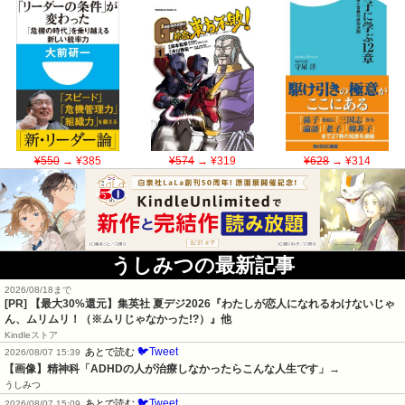
¥550
→ ¥385
¥574
→ ¥319
¥628
→ ¥314
うしみつの最新記事
2026/08/18まで
[PR]
【最大30%還元】集英社 夏デジ2026『わたしが恋人になれるわけないじゃ
ん、ムリムリ！（※ムリじゃなかった!?）』他
Kindleストア
🐦Tweet
あとで読む
2026/08/07 15:39
【画像】精神科「ADHDの人が治療しなかったらこんな人生です」→
うしみつ
🐦Tweet
あとで読む
2026/08/07 15:09