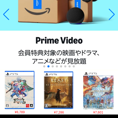
¥6,789
¥7,286
¥7,601