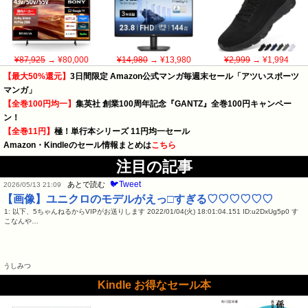
¥87,925
→ ¥80,000
¥14,980
→ ¥13,980
¥2,999
→ ¥1,994
【最大50%還元】
3日間限定 Amazon公式マンガ毎週末セール「アツいスポーツ
マンガ」
【全巻100円均一】
集英社 創業100周年記念『GANTZ』全巻100円キャンペー
ン！
【全巻11円】
極！単行本シリーズ 11円均一セール
Amazon・Kindleのセール情報まとめは
こちら
注目の記事
🐦Tweet
あとで読む
2026/05/13 21:09
【画像】ユニクロのモデルがえっ□すぎる♡♡♡♡♡♡
1: 以下、5ちゃんねるからVIPがお送りします 2022/01/04(火) 18:01:04.151 ID:u2DxUg5p0 す
こなんや…
うしみつ
Kindle お得なセール本