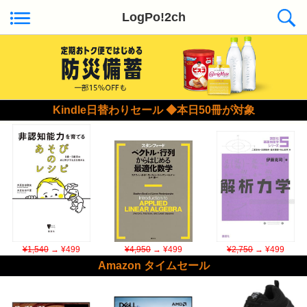
LogPo!2ch
Kindle日替わりセール ◆本日50冊が対象
¥1,540
→ ¥499
¥4,950
→ ¥499
¥2,750
→ ¥499
Amazon タイムセール