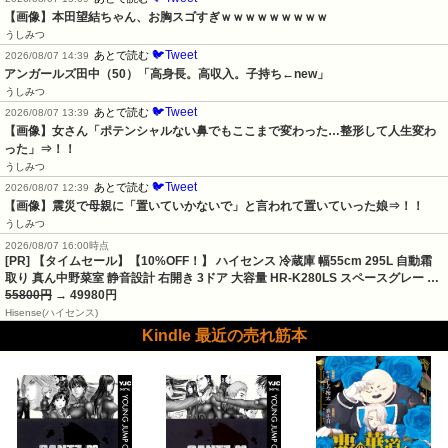
【画像】本田望結ちゃん、お胸スゴすぎｗｗｗｗｗｗｗｗｗ
うしみつ
🐦Tweet
あとで読む
2026/08/07 14:39
アンガールズ田中（50）「高身長。高収入。子持ち←new」
うしみつ
🐦Tweet
あとで読む
2026/08/07 13:39
【画像】女さん「ポテンシャルない鼻でもここまで変わった…整形して人生変わ
った」⇒！！
うしみつ
🐦Tweet
あとで読む
2026/08/07 12:39
【画像】震災で母親に「置いていかないで」と言われて置いていった娘⇒！！
うしみつ
2026/08/07 16:00時点
[PR] 【タイムセール】【10%OFF！】 ハイセンス 冷蔵庫 幅55cm 295L 自動霜
取り 真ん中野菜室 静音設計 右開き 3ドア 大容量 HR-K280LS スペースグレー …
55800円
→ 49980円
Hisense(ハイセンス)
Kindle 最近の売れ筋本