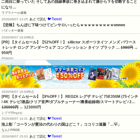
二両目に乗っていた そしてあの脱線事故に巻き込まれて膝から下を切断すること
になり…
ラブラドール速報
🐦Tweet
あとで読む
2026/08/07 13:25
【悲報】ちんぽに下味つけてピンサロいったらｗｗｗｗｗｗｗｗｗwwww
バズッター速報
2026/08/07 16:00時点
[PR] 【タイムセール】【52%OFF！】 sillictor スポーツタイツ メンズ パワース
トレッチ ロング アンダーウェア コンプレッション タイツ ブラック …
1980円
→
959円
Amazon
2026/08/07 16:00時点
[PR] 【タイムセール】【9%OFF！】 REGZA レグザ テレビ 75E350M (75インチ
/ 4K テレビ/液晶/クリア音声/ダブルチューナー/裏番組録画/スマートテレビ / 2…
135000円
→ 123000円
レグザ(Regza)
🐦Tweet
あとで読む
2026/08/07 14:31
池上彰「コーランが憲法の代わりの国はどこ？」ココリコ遠藤「…💡」
なんJ PRIDE
🐦Tweet
あとで読む
2026/08/07 15:03