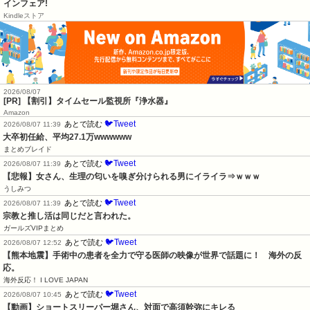
インフェア!
Kindleストア
2026/08/07
[PR] 【割引】タイムセール監視所『浄水器』
Amazon
🐦Tweet
あとで読む
2026/08/07 11:39
大卒初任給、平均27.1万wwwwww
まとめブレイド
🐦Tweet
あとで読む
2026/08/07 11:39
【悲報】女さん、生理の匂いを嗅ぎ分けられる男にイライラ⇒ｗｗｗ
うしみつ
🐦Tweet
あとで読む
2026/08/07 11:39
宗教と推し活は同じだと言われた。
ガールズVIPまとめ
🐦Tweet
あとで読む
2026/08/07 12:52
【熊本地震】手術中の患者を全力で守る医師の映像が世界で話題に！　海外の反
応。
海外反応！ I LOVE JAPAN
🐦Tweet
あとで読む
2026/08/07 10:45
【動画】ショートスリーパー堀さん、対面で高須幹弥にキレる