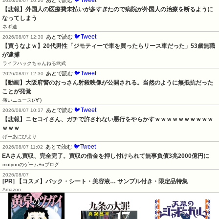
2026/08/07 10:20
【悲報】外国人の医療費未払いが多すぎたので病院が外国人の治療を断るように
なってしまう
ネギ速
🐦Tweet
あとで読む
2026/08/07 12:30
【買うなよｗ】20代男性「ジモティーで車を買ったらリース車だった」53歳無職
が逮捕
ライフハックちゃんねる弐式
🐦Tweet
あとで読む
2026/08/07 12:30
【動画】大阪府警のおっさん射殺映像が公開される。当然のように無抵抗だった
ことが発覚
痛いニュース(ﾉ∀`)
🐦Tweet
あとで読む
2026/08/07 10:37
【悲報】ニセコイさん、ガチで許されない悪行をやらかすｗｗｗｗｗｗｗｗｗｗ
ｗｗｗ
げーあにびより
🐦Tweet
あとで読む
2026/08/07 11:02
EAさん買収、完全完了。買収の借金を押し付けられて無事負債3兆2000億円に
mutyunのゲーム+αブログ
2026/08/07
[PR] 【コスメ】パック・シート・美容液… サンプル付き・限定品特集
Amazon