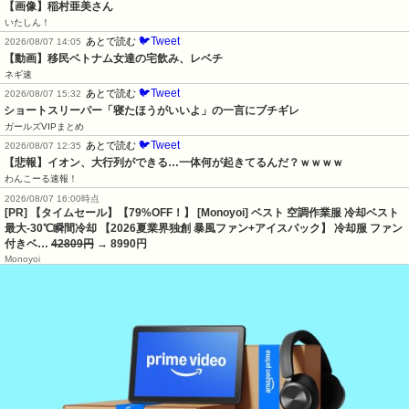
【画像】稲村亜美さん
いたしん！
🐦Tweet
あとで読む
2026/08/07 14:05
【動画】移民ベトナム女達の宅飲み、レベチ
ネギ速
🐦Tweet
あとで読む
2026/08/07 15:32
ショートスリーパー「寝たほうがいいよ」の一言にブチギレ
ガールズVIPまとめ
🐦Tweet
あとで読む
2026/08/07 12:35
【悲報】イオン、大行列ができる…一体何が起きてるんだ？ｗｗｗｗ
わんこーる速報！
2026/08/07 16:00時点
[PR] 【タイムセール】【79%OFF！】 [Monoyoi] ベスト 空調作業服 冷却ベスト
最大-30℃瞬間冷却 【2026夏業界独創 暴風ファン+アイスパック】 冷却服 ファン
付きベ…
42809円
→ 8990円
Monoyoi