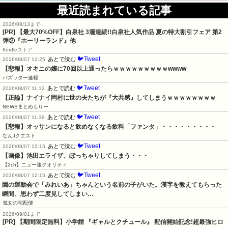
最近読まれている記事
2026/08/13まで
[PR] 【最大70%OFF】白泉社 3週連続!!白泉社人気作品 夏の特大割引フェア 第2
弾②『ホーリーランド』他
Kindleストア
🐦Tweet
あとで読む
2026/08/07 12:25
【悲報】オキニの嬢に70回以上通ったらｗｗｗｗｗｗｗｗｗwwww
バズッター速報
🐦Tweet
あとで読む
2026/08/07 11:12
【正論】ナイナイ岡村に世の夫たちが『大共感』してしまうｗｗｗｗｗｗｗｗ
NEWSまとめもりー
🐦Tweet
あとで読む
2026/08/07 11:39
【悲報】オッサンになると飲めなくなる飲料「ファンタ」・・・・・・・・・
なんJクエスト
🐦Tweet
あとで読む
2026/08/07 12:15
【画像】池田エライザ、ぽっちゃりしてしまう・・・
【2ch】ニュー速クオリティ
🐦Tweet
あとで読む
2026/08/07 12:15
園の運動会で「みれいあ」ちゃんという名前の子がいた。漢字を教えてもらった
瞬間、思わず二度見してしまい…
鬼女の宅配便
2026/09/01まで
[PR] 【期間限定無料】小学館 『ギャルとクチュール』 配信開始記念!超最強ヒロ