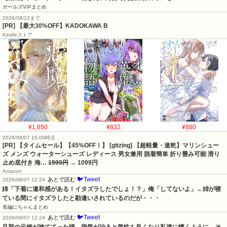
ガールズVIPまとめ
2026/08/13まで
[PR] 【最大30%OFF】KADOKAWA B
Kindleストア
¥1,650
¥832
¥880
2026/08/07 16:00時点
[PR] 【タイムセール】【45%OFF！】 [gitzing] 【超軽量・速乾】マリンシュー
ズ メンズ ウォーターシューズ レディース 男女兼用 脱着簡単 折り畳み可能 滑り
止め底付き 海…
1999円
→ 1099円
Amazon
🐦Tweet
あとで読む
2026/08/07 12:24
姉「下着に違和感がある！イタズラしたでしょ！？」俺「してないよ」←姉が寝
ている間にイタズラしたと勘違いされているのだが・・・
長編にちゃんまとめ
🐦Tweet
あとで読む
2026/08/07 12:24
旦那の元嫁が捨ててった猫。病気が治ると気性も良くなり私達に懐くように。そ