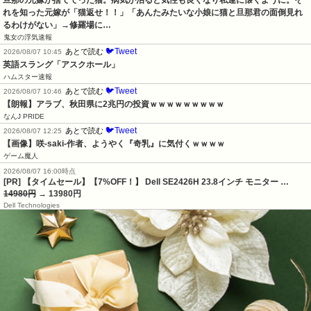
れを知った元嫁が「猫返せ！！」「あんたみたいな小娘に猫と旦那君の面倒見れ
るわけがない」→修羅場に…
鬼女の浮気速報
🐦Tweet
あとで読む
2026/08/07 10:45
英語スラング「アスクホール」
ハムスター速報
🐦Tweet
あとで読む
2026/08/07 10:46
【朗報】アラブ、秋田県に2兆円の投資ｗｗｗｗｗｗｗｗｗ
なんJ PRIDE
🐦Tweet
あとで読む
2026/08/07 12:25
【画像】咲-saki-作者、ようやく『奇乳』に気付くｗｗｗｗ
ゲーム魔人
2026/08/07 16:00時点
[PR] 【タイムセール】【7%OFF！】 Dell SE2426H 23.8インチ モニター …
14980円
→ 13980円
Dell Technologies