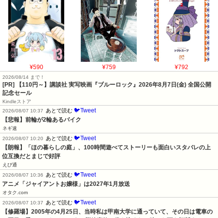
¥590
¥759
¥792
2026/08/14 まで！
[PR]
【110円～】講談社 実写映画『ブルーロック』2026年8月7日(金) 全国公開
記念セール
Kindleストア
🐦Tweet
あとで読む
2026/08/07 10:37
【悲報】前輪が2輪あるバイク
ネギ速
🐦Tweet
あとで読む
2026/08/07 10:20
【朗報】「ほの暮らしの庭」、100時間遊べてストーリーも面白いスタバレの上
位互換だとまじで好評
えび通
🐦Tweet
あとで読む
2026/08/07 10:36
アニメ「ジャイアントお嬢様」は2027年1月放送
オタク.com
🐦Tweet
あとで読む
2026/08/07 10:37
【修羅場】2005年の4月25日、当時私は甲南大学に通っていて、その日は電車の