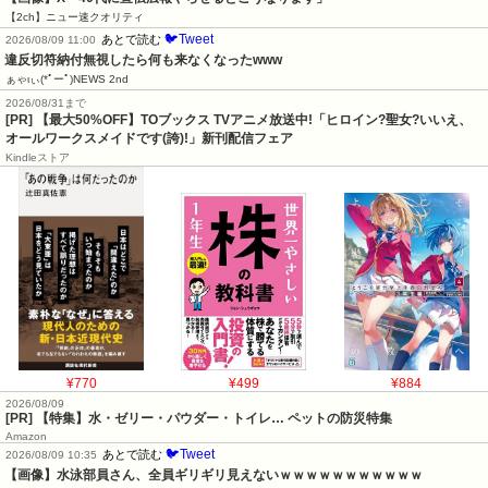
【2ch】ニュー速クオリティ
🐦Tweet
あとで読む
2026/08/09 11:00
違反切符納付無視したら何も来なくなったwww
ぁゃιぃ(*ﾟーﾟ)NEWS 2nd
2026/08/31まで
[PR] 【最大50%OFF】TOブックス TVアニメ放送中!「ヒロイン?聖女?いいえ、
オールワークスメイドです(誇)!」新刊配信フェア
Kindleストア
¥770
¥499
¥884
2026/08/09
[PR] 【特集】水・ゼリー・パウダー・トイレ… ペットの防災特集
Amazon
🐦Tweet
あとで読む
2026/08/09 10:35
【画像】水泳部員さん、全員ギリギリ見えないｗｗｗｗｗｗｗｗｗｗｗ