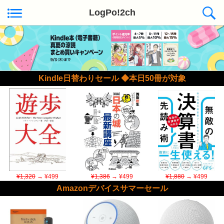
LogPo!2ch
Kindle日替わりセール ◆本日50冊が対象
¥1,320
→ ¥499
¥1,386
→ ¥499
¥1,880
→ ¥499
Amazonデバイスサマーセール