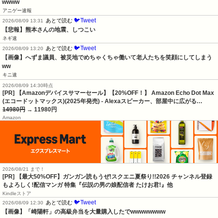
wwww
アニゲー速報
🐦Tweet
あとで読む
2026/08/09 13:31
【悲報】熊本さんの地震、しつこい
ネギ速
🐦Tweet
あとで読む
2026/08/09 13:20
【画像】へずま議員、被災地でめちゃくちゃ働いて老人たちを笑顔にしてしまう
ww
キニ速
2026/08/09 14:30時点
[PR] 【Amazonデバイスサマーセール】【20%OFF！】 Amazon Echo Dot Max
(エコードットマックス)(2025年発売) - Alexaスピーカー、部屋中に広がる…
14980円
→ 11980円
Amazon
2026/08/21 まで！
[PR] 【最大50%OFF】ガンガン読もうぜ!スクエニ夏祭り!!2026 チャンネル登録
もよろしく!配信マンガ 特集『伝説の男の娘配信者 たけお君!』他
Kindleストア
🐦Tweet
あとで読む
2026/08/09 12:30
【画像】「崎陽軒」の高級弁当を大量購入したでwwwwwwww