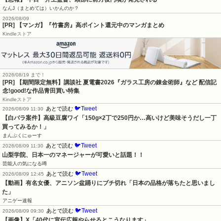
なんJ（まとめては）いかんのか？
2026/08/09
[PR] 【マンガ】『竹書房』高ポイント還元中のマンガまとめ
Kindleストア
2026/08/19 まで！
[PR] 【期間限定無料】講談社 夏電書2026『ガラス工房の錬金術師』など 配信記
念!good!な作品青田買い特集
Kindleストア
🐦Tweet
あとで読む
2026/08/09 11:30
【白バラ案件】高級豆腐ワイ「150g×2丁で250円か…高いけど美味そうだし一丁
買ってみるか！」
まんぷくにゅーす
🐦Tweet
あとで読む
2026/08/09 11:30
山梨学院、日本一のマネージャーが可愛いと話題！！
芸能人の気になる噂
🐦Tweet
あとで読む
2026/08/09 12:45
【動画】有名女優、アニソン盆踊りにブチ切れ「日本の品格が落ちたと思いまし
た」
アニゲー速報
🐦Tweet
あとで読む
2026/08/09 09:30
【画像】X「40代に宣伝広報やらせるとこうなります」