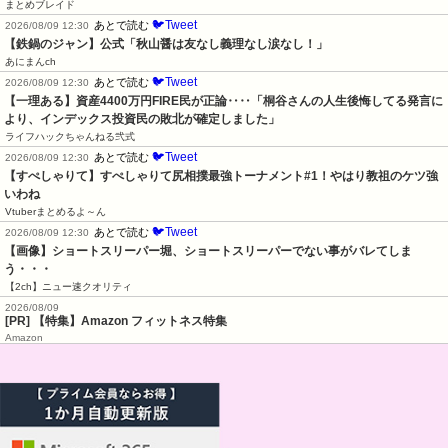
まとめブレイド
🐦Tweet
あとで読む
2026/08/09 12:30
【鉄鍋のジャン】公式「秋山醤は友なし義理なし涙なし！」
あにまんch
🐦Tweet
あとで読む
2026/08/09 12:30
【一理ある】資産4400万円FIRE民が正論‥‥「桐谷さんの人生後悔してる発言に
より、インデックス投資民の敗北が確定しました」
ライフハックちゃんねる弐式
🐦Tweet
あとで読む
2026/08/09 12:30
【すぺしゃりて】すぺしゃりて尻相撲最強トーナメント#1！やはり教祖のケツ強
いわね
Vtuberまとめるよ～ん
🐦Tweet
あとで読む
2026/08/09 12:30
【画像】ショートスリーパー堀、ショートスリーパーでない事がバレてしま
う・・・
【2ch】ニュー速クオリティ
2026/08/09
[PR] 【特集】Amazon フィットネス特集
Amazon