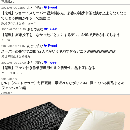
不思議.net
🐦Tweet
あとで読む
2026/08/09 11:08
【悲報】ショートスリーパー堀大輔さん、多数の誹謗中傷で涙が止まらなくなっ
てしまう動画がネットで話題に → ………
政経ワロスまとめニュース♪
🐦Tweet
あとで読む
2026/08/09 12:40
【悲報】原爆投下を「なかったこと」にするデマ、SNSで拡散されてしまう
キニ速
🐦Tweet
あとで読む
2026/08/09 11:07
スーパーの裏でヤニ吸う2人とかいうヤバすぎるアニメwwwwwwwwwww
異世界転生まとめ速報
🐦Tweet
あとで読む
2026/08/09 12:00
【悲報】ファン付き作業服着用の５０代男性、熱中症になる
ニュース30over
2026/08/09
[PR] 【ベストセラー】毎日更新！最近みんながリアルに買っている商品まとめ
ファッション編
Amazon