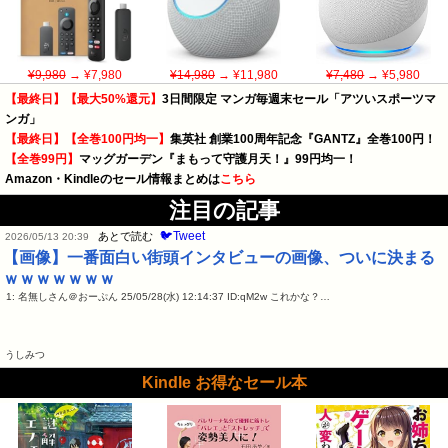
¥9,980
→ ¥7,980
¥14,980
→ ¥11,980
¥7,480
→ ¥5,980
【最終日】【最大50%還元】
3日間限定 マンガ毎週末セール「アツいスポーツマ
ンガ」
【最終日】【全巻100円均一】
集英社 創業100周年記念『GANTZ』全巻100円！
【全巻99円】
マッグガーデン『まもって守護月天！』99円均一！
Amazon・Kindleのセール情報まとめは
こちら
注目の記事
🐦Tweet
あとで読む
2026/05/13 20:39
【画像】一番面白い街頭インタビューの画像、ついに決まる
ｗｗｗｗｗｗｗ
1: 名無しさん＠おーぷん 25/05/28(水) 12:14:37 ID:qM2w これかな？…
うしみつ
Kindle お得なセール本