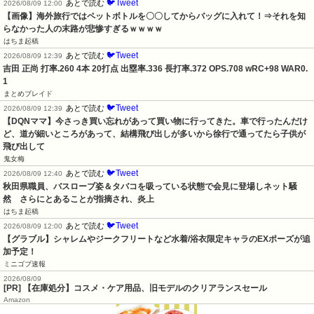
🐦Tweet
あとで読む
2026/08/09 12:00
【画像】海外旅行ではペットボトルを〇〇してからバッグに入れて！⇒それを知
らなかった人の末路が悲惨すぎるｗｗｗｗ
はちま起稿
🐦Tweet
あとで読む
2026/08/09 12:39
吉田 正尚 打率.260 4本 20打点 出塁率.336 長打率.372 OPS.708 wRC+98 WAR0.
1
まとめブレイド
🐦Tweet
あとで読む
2026/08/09 12:39
【DQNママ】今さっき買い忘れがあって買い物に行ってきた。車で行ったんだけ
ど、道が細いところがあって、結構飛び出しが多いから徐行で通ってたら子供が
飛び出して
鬼女梅
🐦Tweet
あとで読む
2026/08/09 12:40
秋田県職員、バスローブ姿＆タバコを吸っている状態で会見に登場しネット騒
然　さらにとあることが指摘され、炎上
はちま起稿
🐦Tweet
あとで読む
2026/08/09 12:00
【グラブル】シャレムやジークフリートなど水着/浴衣限定キャラのEXポーズが追
加予定！
ミニゴブ速報
2026/08/09
[PR] 【在庫処分】コスメ・ケア用品、旧モデルのクリアランスセール
Amazon