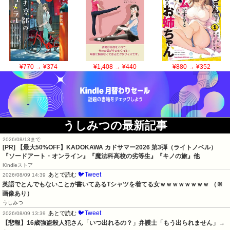
¥770
→ ¥374
¥1,408
→ ¥440
¥880
→ ¥352
うしみつの最新記事
2026/08/13まで
[PR]
【最大50%OFF】KADOKAWA カドサマー2026 第3弾（ライトノベル）
『ソードアート・オンライン』『魔法科高校の劣等生』『キノの旅』他
Kindleストア
🐦Tweet
あとで読む
2026/08/09 14:39
英語でとんでもないことが書いてあるTシャツを着てる女ｗｗｗｗｗｗｗｗ （※
画像あり）
うしみつ
🐦Tweet
あとで読む
2026/08/09 13:39
【悲報】16歳強盗殺人犯さん「いつ出れるの？」弁護士「もう出られません」→