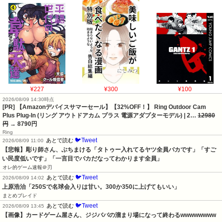
¥227
¥300
¥100
2026/08/09 14:30時点
[PR] 【Amazonデバイスサマーセール】【32%OFF！】 Ring Outdoor Cam
Plus Plug-In (リング アウトドアカム プラス 電源アダプターモデル) | 2…
12980
円
→ 8790円
Ring
🐦Tweet
あとで読む
2026/08/09 11:00
【悲報】彫り師さん、ぶちまける「タトゥー入れてるヤツ全員バカです」「すご
い民度低いです」「一言目でバカだなってわかります全員」
オレ的ゲーム速報＠刃
🐦Tweet
あとで読む
2026/08/09 14:02
上原浩治「250Sで名球会入りは甘い。300か350に上げてもいい」
まとめブレイド
🐦Tweet
あとで読む
2026/08/09 13:45
【画像】カードゲーム屋さん、ジジババの溜まり場になって終わるwwwwwwww