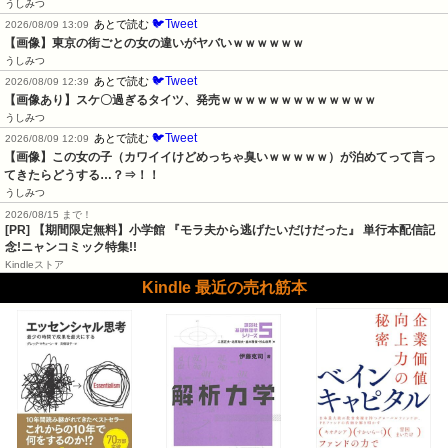
うしみつ
🐦Tweet
あとで読む
2026/08/09 13:09
【画像】東京の街ごとの女の違いがヤバいｗｗｗｗｗｗ
うしみつ
🐦Tweet
あとで読む
2026/08/09 12:39
【画像あり】スケ〇過ぎるタイツ、発売ｗｗｗｗｗｗｗｗｗｗｗｗｗ
うしみつ
🐦Tweet
あとで読む
2026/08/09 12:09
【画像】この女の子（カワイイけどめっちゃ臭いｗｗｗｗｗ）が泊めてって言っ
てきたらどうする…？⇒！！
うしみつ
2026/08/15 まで！
[PR] 【期間限定無料】小学館 『モラ夫から逃げたいだけだった』 単行本配信記
念!ニャンコミック特集!!
Kindleストア
Kindle 最近の売れ筋本