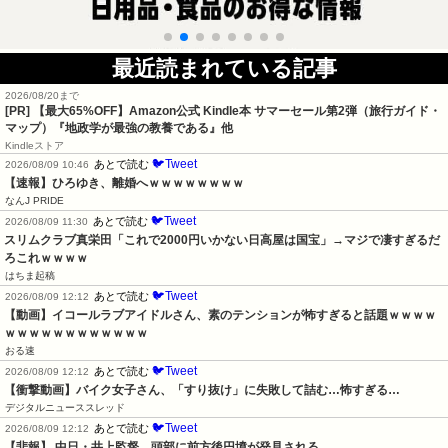
最近読まれている記事
2026/08/20まで
[PR]
【最大65%OFF】Amazon公式 Kindle本 サマーセール第2弾（旅行ガイド・
マップ）『地政学が最強の教養である』他
Kindleストア
🐦Tweet
あとで読む
2026/08/09 10:46
【速報】ひろゆき、離婚へｗｗｗｗｗｗｗｗ
なんJ PRIDE
🐦Tweet
あとで読む
2026/08/09 11:30
スリムクラブ真栄田「これで2000円いかない日高屋は国宝」→マジで凄すぎるだ
ろこれｗｗｗｗ
はちま起稿
🐦Tweet
あとで読む
2026/08/09 12:12
【動画】イコールラブアイドルさん、素のテンションが怖すぎると話題ｗｗｗｗ
ｗｗｗｗｗｗｗｗｗｗｗｗ
おる速
🐦Tweet
あとで読む
2026/08/09 12:12
【衝撃動画】バイク女子さん、「すり抜け」に失敗して詰む…怖すぎる…
デジタルニューススレッド
🐦Tweet
あとで読む
2026/08/09 12:12
【悲報】 中日・井上監督、頭部に前方後円墳が発見される