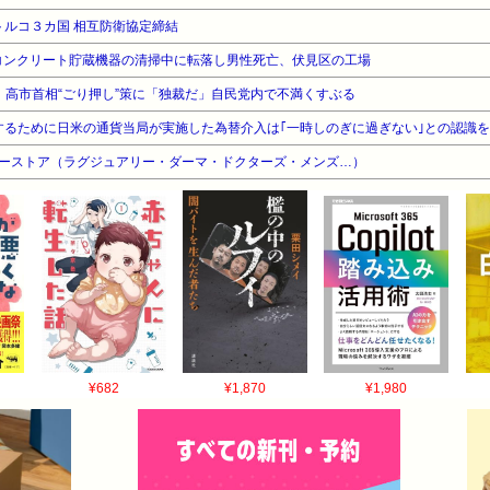
トルコ３カ国 相互防衛協定締結
のコンクリート貯蔵機器の清掃中に転落し男性死亡、伏見区の工場
 高市首相“ごり押し”策に「独裁だ」自民党内で不満くすぶる
するために日米の通貨当局が実施した為替介入は｢一時しのぎに過ぎない｣との認識
ティーストア（ラグジュアリー・ダーマ・ドクターズ・メンズ…）
¥682
¥1,870
¥1,980