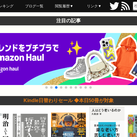
ンキング
ブログ一覧
閲覧履歴▼
リンク▼
ブックマーク
最近読んだ
あとで読む
ネットスーパー
飲食店舗用品
セール情報
注目の記事
Kindle日替わりセール ◆本日50冊が対象