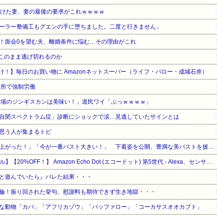
続けた妻、妻の最後の要求がこれｗｗｗｗ
ーラー整備工もグエンの手に堕ちました。二度と行きません」
！面会0を望む夫、離婚条件に悩む…その理由がこれ
はこのまま逃げ切れるのか
け！】毎日のお買い物に Amazonネットスーパー（ライフ・バロー・成城石井）
業所で強制労働
本場のジンギスカンは美味い！」道民ワイ「ぷっｗｗｗｗ」
自閉スペクトラム症」診断にショックで涙…見逃していたサインとは
思う人が集まるトピ
鈴木奈々「垂れてたバストが上がった！」「今が一番バスト大きい！」 下着姿を公開、豊満な美バストを披露 （画像あり）
【Amazonデバイスサマーセール】【20%OFF！】 Amazon Echo Dot (エコードット) 第5世代 - Alexa、センサー搭載、鮮やかなサウンド｜グレーシャーホワイト
と遊んでいたら』バレた結果・・・
倫！振り回された挙句、慰謝料も期待できず生き地獄・・・
な動物「カバ」「アフリカゾウ」「バッファロー」「コーカサスオオカブト」