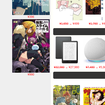
¥396
¥1,650
→ ¥499
¥1,760
→ ¥4
¥32,980
→ ¥27,980
¥7,480
→ ¥5,9
¥990