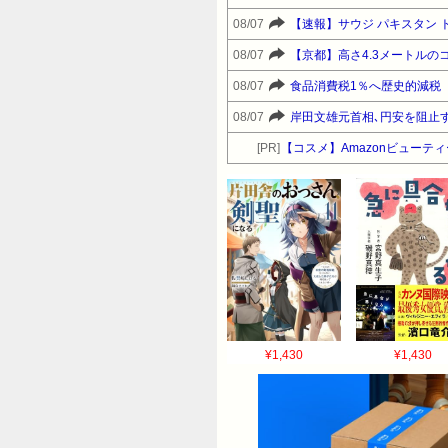
08/07
【速報】サウジ パキスタン 
08/07
【京都】高さ4.3メートル
08/07
食品消費税1％へ歴史的減税
08/07
岸田文雄元首相､円安を阻止
[PR]
【コスメ】Amazonビュー
¥1,430
¥1,430