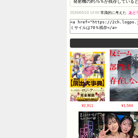
発射機の約75％が残存している
敗した」とする米政府関係者の話
2026/05/10 14:00
常識的に考えた
あと
ー輸送の要衝ホルムズ海峡を通過
闘終結に向けた交渉で妥協を引き
産経新聞 2026/5/9 07:5
¥2,911
¥1,584