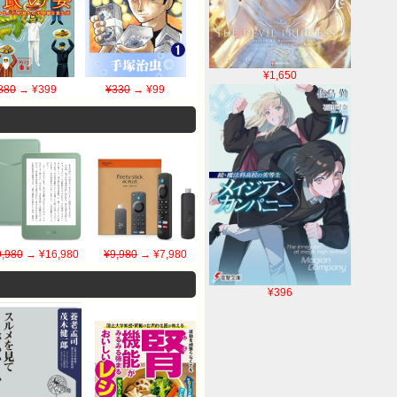
¥1,650
880
→ ¥399
¥330
→ ¥99
,980
→ ¥16,980
¥9,980
→ ¥7,980
¥396