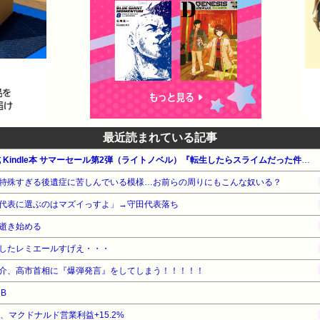
最近読まれている記事
【最大65%OFF】Amazon公式 Kindle本 サマーセール第2弾（ライトノベル）『転生したらスライムだった件』他
特殊すぎる後遺症に苦しんでいる模様…お前らの周りにもこんな奴いる？
代表に選ぶのはマズイっすよ」→守田代表落ち
逝き始める
したレミエールすげえ・・・
介、高市首相に『爆弾発言』をしてしまう！！！！！
 B
%、マクドナルド営業利益+15.2%