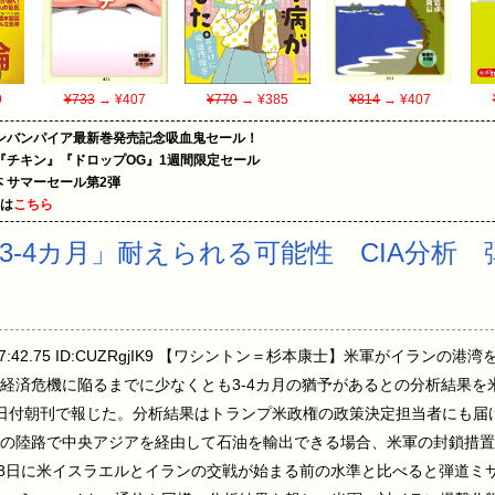
9
¥733
→ ¥407
¥770
→ ¥385
¥814
→ ¥407
ンバンパイア最新巻発売記念吸血鬼セール！
『チキン』『ドロップOG』1週間限定セール
le本 サマーセール第2弾
めは
こちら
-4カ月」耐えられる可能性 CIA分析 
土) 08:17:42.75 ID:CUZRgjIK9 【ワシントン＝杉本康士】米軍がイ
経済危機に陥るまでに少なくとも3-4カ月の猶予があるとの分析結果を米
日付朝刊で報じた。分析結果はトランプ米政権の政策決定担当者にも届
の陸路で中央アジアを経由して石油を輸出できる場合、米軍の封鎖措置
月28日に米イスラエルとイランの交戦が始まる前の水準と比べると弾道ミ