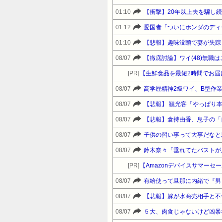
01:10
【衝撃】20年以上夫を騙し
01:12
愛国者「ついにホンダのディ
01:10
【悲報】趣味没頭で妻が失踪
08/07
【徹底討論】ワイ(48)無職
[PR]
【生鮮食品を最短2時間でお届
08/07
高学歴精神2級ワイ、B型作
08/07
【悲報】 観光客「やっぱり
08/07
【悲報】倉持由香、息子の「
08/07
子供の習い事って大事だなと
08/07
[PR]
08/07
有給使って旦那に内緒で『男
08/07
【悲報】嫁が水商売相手と不
08/07
５大、肉食じゃないけど凶暴