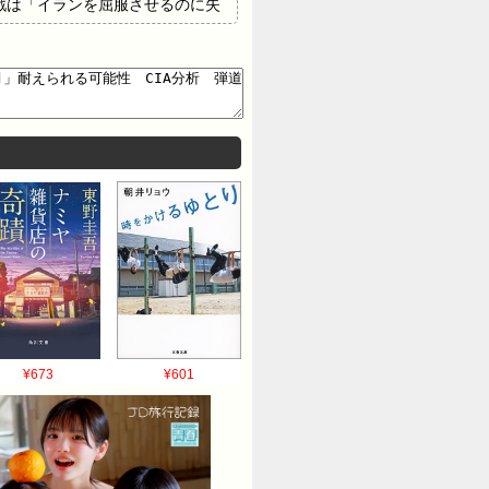
戦は「イランを屈服させるのに失
油輸出を断つとともに、エネルギ
入源を奪うことで、恒久的な戦
ど強硬な構えを崩していない。
ミサイルは70％残存 [蚤の市★]…
¥673
¥601