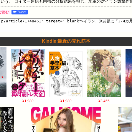
という。 ロイター通信も同様の分析結果を報じ、米軍の対イラン爆撃作
を伝えた。 米軍による封鎖措置は4月13日に開始された。イランの石
で読む
🐦Tweet
する船舶からのイランの通航料徴収を阻止することが目的。イランの収
出したい考えだが、イラン側も事実上のホルムズ海峡封鎖を継続するな
1 引用元: ・イラン、米封鎖に「3-4カ月」耐えられる可能性 CIA分析 弾道
Kindle 最近の売れ筋本
¥1,980
¥1,980
¥3,465