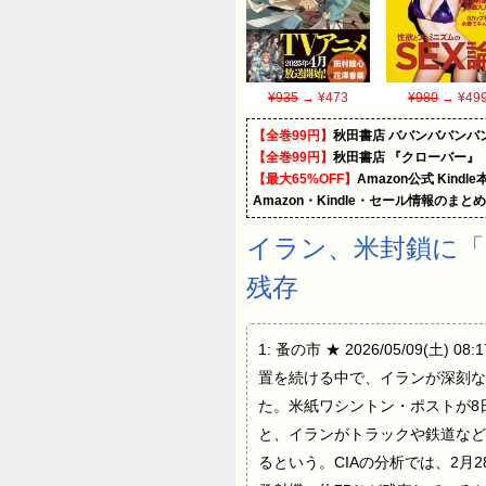
¥935
→ ¥473
¥980
→ ¥49
【全巻99円】
秋田書店 ババンババンバ
【全巻99円】
秋田書店 『クローバー』
【最大65%OFF】
Amazon公式 Kind
Amazon・Kindle・セール情報のまと
イラン、米封鎖に「3
残存
1: 蚤の市 ★ 2026/05/09(
置を続ける中で、イランが深刻な
た。米紙ワシントン・ポストが8
と、イランがトラックや鉄道など
るという。CIAの分析では、2