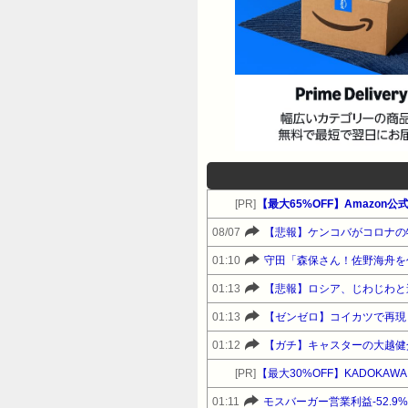
[PR]
08/07
【悲報】ケンコバがコロナの
01:10
守田「森保さん！佐野海舟を
01:13
【悲報】ロシア、じわじわと
01:13
【ゼンゼロ】コイカツで再現
01:12
【ガチ】キャスターの大越健
[PR]
【最大30%OFF】KADOKAWA
01:11
モスバーガー営業利益-52.9