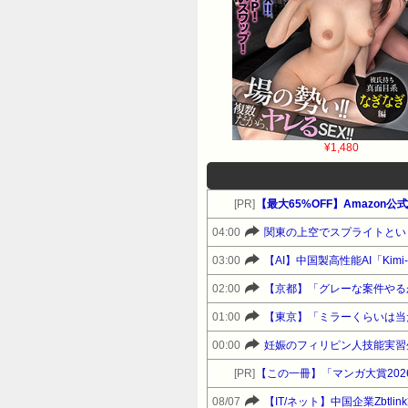
¥1,480
[PR]
【最大65%OFF】Amazon
04:00
関東の上空でスプライトとい
03:00
【AI】中国製高性能AI「Ki
02:00
【京都】「グレーな案件やる
01:00
【東京】「ミラーくらいは当
00:00
妊娠のフィリピン人技能実習
[PR]
【この一冊】「マンガ大賞20
08/07
【IT/ネット】中国企業Zbt