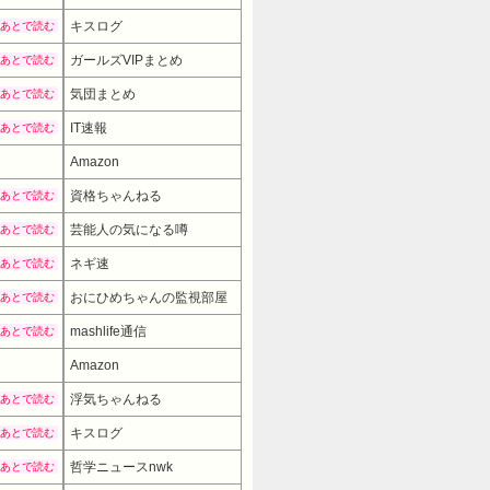
キスログ
あとで読む
ガールズVIPまとめ
あとで読む
気団まとめ
あとで読む
IT速報
あとで読む
Amazon
資格ちゃんねる
あとで読む
芸能人の気になる噂
あとで読む
ネギ速
あとで読む
おにひめちゃんの監視部屋
あとで読む
mashlife通信
あとで読む
Amazon
7480円
→ 5980円 （04:30時点）
浮気ちゃんねる
あとで読む
キスログ
あとで読む
哲学ニュースnwk
あとで読む