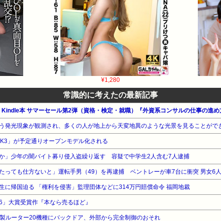
¥1,280
常識的に考えたの最新記事
公式 Kindle本 サマーセール第2弾（資格・検定・就職）『外資系コンサルの仕事の進
う発光現象が観測され、多くの人が地上から天変地異のような光景を見ることがで
mi-K3」が予定通りオープンモデル化される
か」少年の闇バイト募り侵入盗繰り返す 容疑で中学生2人含む7人逮捕
たっても仕方ないと」運転手男（49）を再逮捕 ベントレーが車7台に衝突 男女6人
生に帰国迫る 「権利を侵害」監理団体などに314万円賠償命令 福岡地裁
26」大賞受賞作『本なら売るほど』
link製ルーター20機種にバックドア、外部から完全制御のおそれ