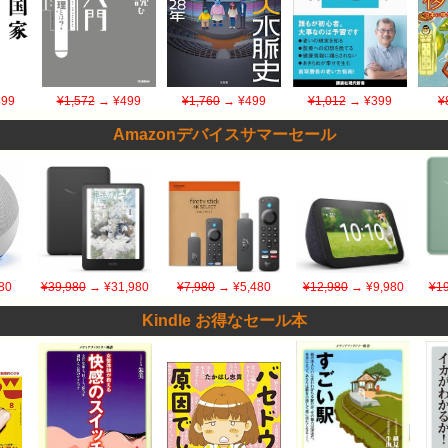
99
¥1,572
→ ¥499
¥1,760
→ ¥499
¥1,012
→ ¥399
¥
Amazonデバイスサマーセール
80
¥39,980
→ ¥31,980
¥7,980
→ ¥5,480
¥12,980
→ ¥9,980
¥19
Kindle お得なセール本