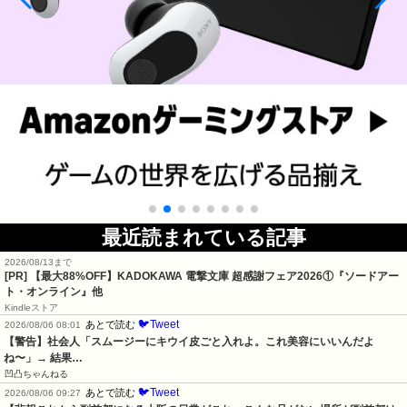
最近読まれている記事
2026/08/13まで
[PR] 【最大88%OFF】KADOKAWA 電撃文庫 超感謝フェア2026①『ソードアー
ト・オンライン』他
Kindleストア
🐦Tweet
あとで読む
2026/08/06 08:01
【警告】社会人「スムージーにキウイ皮ごと入れよ。これ美容にいいんだよ
ね〜」→ 結果…
凹凸ちゃんねる
🐦Tweet
あとで読む
2026/08/06 09:27