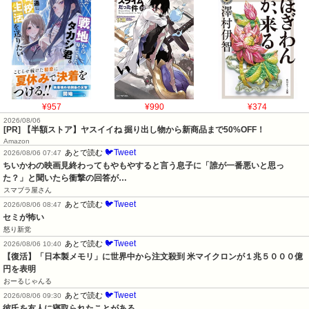
¥957
¥990
¥374
2026/08/06
[PR] 【半額ストア】ヤスイイね 掘り出し物から新商品まで50%OFF！
Amazon
🐦Tweet
あとで読む
2026/08/06 07:47
ちいかわの映画見終わってもやもやすると言う息子に「誰が一番悪いと思っ
た？」と聞いたら衝撃の回答が…
スマブラ屋さん
🐦Tweet
あとで読む
2026/08/06 08:47
セミが怖い
怒り新党
🐦Tweet
あとで読む
2026/08/06 10:40
【復活】「日本製メモリ」に世界中から注文殺到 米マイクロンが１兆５０００億
円を表明
おーるじゃんる
🐦Tweet
あとで読む
2026/08/06 09:30
彼氏を友人に寝取られたことがある