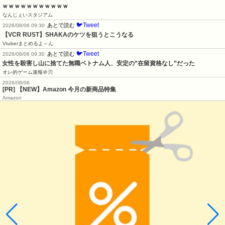
ｗｗｗｗｗｗｗｗｗｗｗ
なんじぇいスタジアム
🐦Tweet
あとで読む
2026/08/06 09:30
【VCR RUST】SHAKAのケツを狙うとこうなる
Vtuberまとめるよ～ん
🐦Tweet
あとで読む
2026/08/06 09:30
女性を殺害し山に捨てた無職ベトナム人、安定の”在留資格なし”だった
オレ的ゲーム速報＠刃
2026/08/06
[PR] 【NEW】Amazon 今月の新商品特集
Amazon