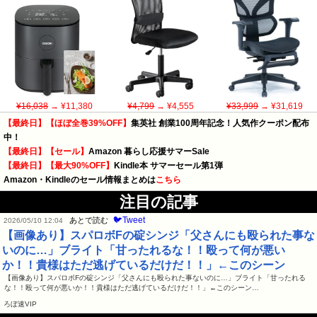
¥16,038
→ ¥11,380
¥4,799
→ ¥4,555
¥33,999
→ ¥31,619
【最終日】【ほぼ全巻39%OFF】
集英社 創業100周年記念！人気作クーポン配布
中！
【最終日】【セール】
Amazon 暮らし応援サマーSale
【最終日】【最大90%OFF】
Kindle本 サマーセール第1弾
Amazon・Kindleのセール情報まとめは
こちら
注目の記事
🐦Tweet
あとで読む
2026/05/10 12:04
【画像あり】スパロボFの碇シンジ「父さんにも殴られた事な
いのに…」ブライト「甘ったれるな！！殴って何が悪い
か！！貴様はただ逃げているだけだ！！」←このシーン
【画像あり】スパロボFの碇シンジ「父さんにも殴られた事ないのに…」ブライト「甘ったれる
な！！殴って何が悪いか！！貴様はただ逃げているだけだ！！」←このシーン…
ろぼ速VIP