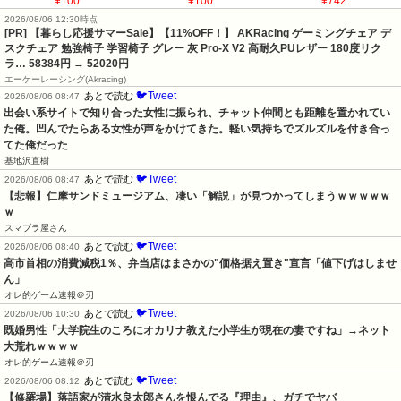
¥100
¥100
¥742
2026/08/06 12:30時点
[PR] 【暮らし応援サマーSale】【11%OFF！】 AKRacing ゲーミングチェア デ
スクチェア 勉強椅子 学習椅子 グレー 灰 Pro-X V2 高耐久PUレザー 180度リク
ラ…
58384円
→ 52020円
エーケーレーシング(Akracing)
🐦Tweet
あとで読む
2026/08/06 08:47
出会い系サイトで知り合った女性に振られ、チャット仲間とも距離を置かれてい
た俺。凹んでたらある女性が声をかけてきた。軽い気持ちでズルズルを付き合っ
てた俺だった
基地沢直樹
🐦Tweet
あとで読む
2026/08/06 08:47
【悲報】仁摩サンドミュージアム、凄い「解説」が見つかってしまうｗｗｗｗｗ
ｗ
スマブラ屋さん
🐦Tweet
あとで読む
2026/08/06 08:40
高市首相の消費減税1％、弁当店はまさかの"価格据え置き"宣言「値下げはしませ
ん」
オレ的ゲーム速報＠刃
🐦Tweet
あとで読む
2026/08/06 10:30
既婚男性「大学院生のころにオカリナ教えた小学生が現在の妻ですね」→ネット
大荒れｗｗｗｗ
オレ的ゲーム速報＠刃
🐦Tweet
あとで読む
2026/08/06 08:12
【修羅場】落語家が清水良太郎さんを恨んでる『理由』、ガチでヤバ