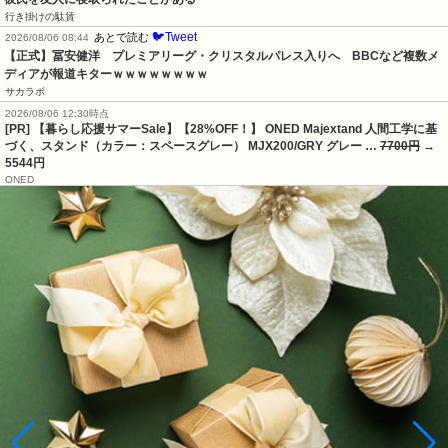
行き掛けの駄賃
🐦Tweet
あとで読む
2026/08/06 08:44
【正式】冨安健洋　プレミアリーグ・クリスタルパレス入りへ　BBCなど複数メ
ディアが報道キターｗｗｗｗｗｗｗｗ
サカラボ
2026/08/06 12:30時点
[PR] 【暮らし応援サマーSale】【28%OFF！】 ONED Majextand 人間工学に基
づく、スタンド（カラー：スペースグレー） MJX200/GRY グレー …
7700円
→
5544円
ONED