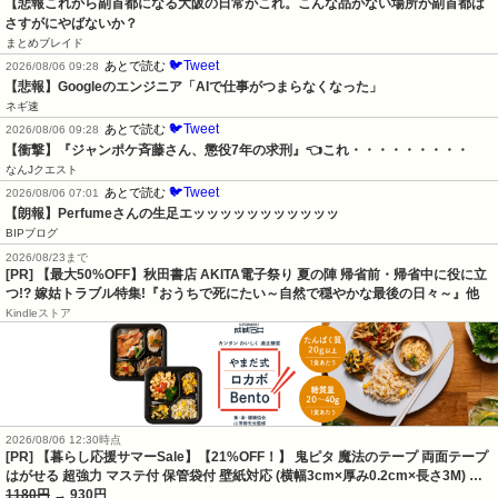
【悲報これから副首都になる大阪の日常がこれ。こんな品がない場所が副首都は
さすがにやばないか？
まとめブレイド
🐦Tweet
あとで読む
2026/08/06 09:28
【悲報】Googleのエンジニア「AIで仕事がつまらなくなった」
ネギ速
🐦Tweet
あとで読む
2026/08/06 09:28
【衝撃】『ジャンポケ斉藤さん、懲役7年の求刑』👈これ・・・・・・・・・
なんJクエスト
🐦Tweet
あとで読む
2026/08/06 07:01
【朗報】Perfumeさんの生足エッッッッッッッッッッッ
BIPブログ
2026/08/23まで
[PR] 【最大50%OFF】秋田書店 AKITA電子祭り 夏の陣 帰省前・帰省中に役に立
つ!? 嫁姑トラブル特集!『おうちで死にたい～自然で穏やかな最後の日々～』他
Kindleストア
2026/08/06 12:30時点
[PR] 【暮らし応援サマーSale】【21%OFF！】 鬼ピタ 魔法のテープ 両面テープ
はがせる 超強力 マステ付 保管袋付 壁紙対応 (横幅3cm×厚み0.2cm×長さ3M) …
1180円
→ 930円