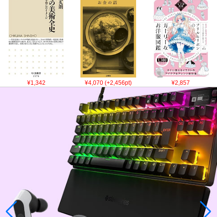
¥1,342
¥4,070 (+2,456pt)
¥2,857