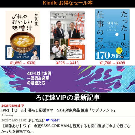
Kindle お得なセール本
¥1,650
→ ¥330
¥825
→ ¥413
¥1,760
→ ¥499
ろぼ速VIPの最新記事
2026/08/06まで
[PR]
【セール】暮らし応援サマーSale 対象商品 健康『サプリメント』
Amazon
🐦Tweet
あとで読む
2026/08/05 21:02
【画像あり】ワイ、今更SSSS.GRIDMANを観賞するも面白過ぎて今まで観てな
かったを後悔する…