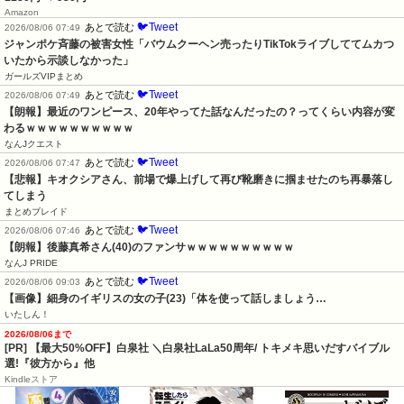
Amazon
🐦Tweet
あとで読む
2026/08/06 07:49
ジャンポケ斉藤の被害女性「バウムクーヘン売ったりTikTokライブしててムカつ
いたから示談しなかった」
ガールズVIPまとめ
🐦Tweet
あとで読む
2026/08/06 07:49
【朗報】最近のワンピース、20年やってた話なんだったの？ってくらい内容が変
わるｗｗｗｗｗｗｗｗｗｗ
なんJクエスト
🐦Tweet
あとで読む
2026/08/06 07:47
【悲報】キオクシアさん、前場で爆上げして再び靴磨きに掴ませたのち再暴落し
てしまう
まとめブレイド
🐦Tweet
あとで読む
2026/08/06 07:46
【朗報】後藤真希さん(40)のファンサｗｗｗｗｗｗｗｗｗｗ
なんJ PRIDE
🐦Tweet
あとで読む
2026/08/06 09:03
【画像】細身のイギリスの女の子(23)「体を使って話しましょう…
いたしん！
2026/08/06まで
[PR] 【最大50%OFF】白泉社 ＼白泉社LaLa50周年/ トキメキ思いだすバイブル
選!『彼方から』他
Kindleストア