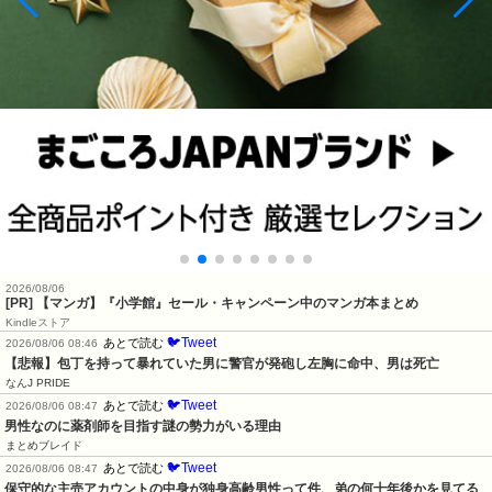
2026/08/06
[PR] 【マンガ】『小学館』セール・キャンペーン中のマンガ本まとめ
Kindleストア
🐦Tweet
あとで読む
2026/08/06 08:46
【悲報】包丁を持って暴れていた男に警官が発砲し左胸に命中、男は死亡
なんJ PRIDE
🐦Tweet
あとで読む
2026/08/06 08:47
男性なのに薬剤師を目指す謎の勢力がいる理由
まとめブレイド
🐦Tweet
あとで読む
2026/08/06 08:47
保守的な主売アカウントの中身が独身高齢男性って件、弟の何十年後かを見てる