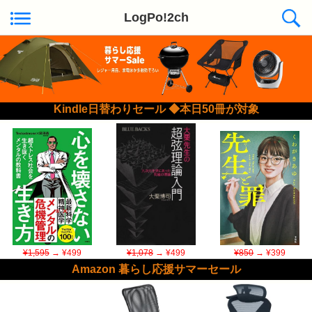
LogPo!2ch
Kindle日替わりセール ◆本日50冊が対象
¥1,595
→ ¥499
¥1,078
→ ¥499
¥850
→ ¥399
Amazon 暮らし応援サマーセール