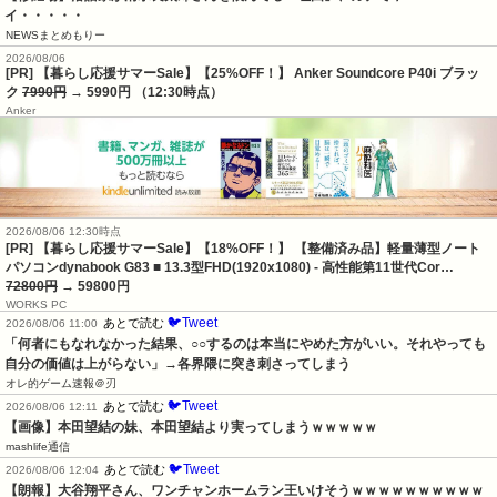
イ・・・・・
NEWSまとめもりー
2026/08/06
[PR] 【暮らし応援サマーSale】【25%OFF！】 Anker Soundcore P40i ブラッ
ク
7990円
→ 5990円 （12:30時点）
Anker
2026/08/06 12:30時点
[PR] 【暮らし応援サマーSale】【18%OFF！】 【整備済み品】軽量薄型ノート
パソコンdynabook G83 ■ 13.3型FHD(1920x1080) - 高性能第11世代Cor…
72800円
→ 59800円
WORKS PC
🐦Tweet
あとで読む
2026/08/06 11:00
「何者にもなれなかった結果、○○するのは本当にやめた方がいい。それやっても
自分の価値は上がらない」→各界隈に突き刺さってしまう
オレ的ゲーム速報＠刃
🐦Tweet
あとで読む
2026/08/06 12:11
【画像】本田望結の妹、本田望結より実ってしまうｗｗｗｗｗ
mashlife通信
🐦Tweet
あとで読む
2026/08/06 12:04
【朗報】大谷翔平さん、ワンチャンホームラン王いけそうｗｗｗｗｗｗｗｗｗｗ