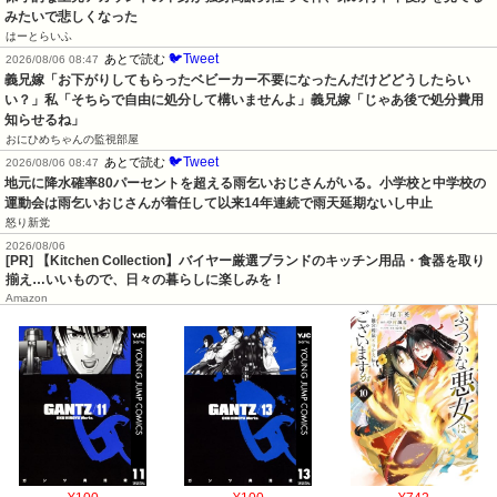
みたいで悲しくなった
はーとらいふ
🐦Tweet
あとで読む
2026/08/06 08:47
義兄嫁「お下がりしてもらったベビーカー不要になったんだけどどうしたらい
い？」私「そちらで自由に処分して構いませんよ」義兄嫁「じゃあ後で処分費用
知らせるね」
おにひめちゃんの監視部屋
🐦Tweet
あとで読む
2026/08/06 08:47
地元に降水確率80パーセントを超える雨乞いおじさんがいる。小学校と中学校の
運動会は雨乞いおじさんが着任して以来14年連続で雨天延期ないし中止
怒り新党
2026/08/06
[PR] 【Kitchen Collection】バイヤー厳選ブランドのキッチン用品・食器を取り
揃え…いいもので、日々の暮らしに楽しみを！
Amazon