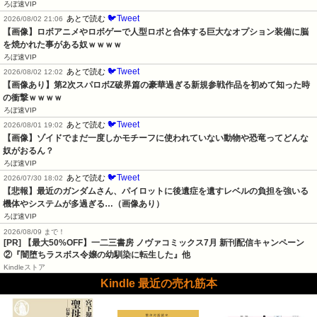
ろぼ速VIP
🐦Tweet
あとで読む
2026/08/02 21:06
【画像】ロボアニメやロボゲーで人型ロボと合体する巨大なオプション装備に脳
を焼かれた事がある奴ｗｗｗｗ
ろぼ速VIP
🐦Tweet
あとで読む
2026/08/02 12:02
【画像あり】第2次スパロボZ破界篇の豪華過ぎる新規参戦作品を初めて知った時
の衝撃ｗｗｗｗ
ろぼ速VIP
🐦Tweet
あとで読む
2026/08/01 19:02
【画像】ゾイドでまだ一度しかモチーフに使われていない動物や恐竜ってどんな
奴がおるん？
ろぼ速VIP
🐦Tweet
あとで読む
2026/07/30 18:02
【悲報】最近のガンダムさん、パイロットに後遺症を遺すレベルの負担を強いる
機体やシステムが多過ぎる…（画像あり）
ろぼ速VIP
2026/08/09 まで！
[PR] 【最大50%OFF】一二三書房 ノヴァコミックス7月 新刊配信キャンペーン
②『闇堕ちラスボス令嬢の幼馴染に転生した』他
Kindleストア
Kindle 最近の売れ筋本