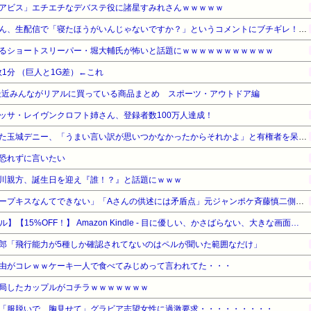
アビス」エチエチなデバステ役に諸星すみれさんｗｗｗｗｗ
ショートスリーパー堀大輔さん、生配信で「寝たほうがいんじゃないですか？」というコメントにブチギレ！ガチで怖すぎると話題に・・・
るショートスリーパー・堀大輔氏が怖いと話題にｗｗｗｗｗｗｗｗｗｗｗ
2敗1分 （巨人と1G差）←これ
最近みんながリアルに買っている商品まとめ スポーツ・アウトドア編
ネリッサ・レイヴンクロフト姉さん、登録者数100万人達成！
辺野古の防犯カメラ画像を見た玉城デニー、「うまい言い訳が思いつかなかったからそれかよ」と有権者を呆れさせるコメントを……
恐れずに言いたい
川親方、誕生日を迎え『誰！？』と話題にｗｗｗ
「バス運転手がいるのにディープキスなんてできない」「Aさんの供述には矛盾点」元ジャンポケ斉藤慎二側が主張した「同意があった」理由
【Amazonデバイスサマーセール】【15%OFF！】 Amazon Kindle - 目に優しい、かさばらない、大きな画面で読みやすい、6週間持続バッテリー、6インチディスプレイ電子書籍リーダー、マッチャ、16GB、広告なし
郎「飛行能力が5種しか確認されてないのはペルが聞いた範囲なだけ」
由がコレｗｗケーキ一人で食べてみじめって言われてた・・・
局したカップルがコチラｗｗｗｗｗｗｗ
「服脱いで、胸見せて」グラビア志望女性に過激要求・・・・・・・・・