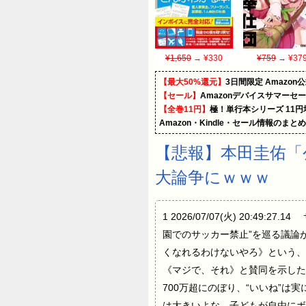
¥1,650
→ ¥330
¥759
→ ¥37
【最大50%還元】
3日間限定 Amaz
【セール】
Amazonデバイスサマーセ
【全巻11円】
極！単行本シリーズ 11
Amazon・Kindle・セール情報のまと
【悲報】本田圭佑「
大論争にｗｗｗ
1 2026/07/07(火) 20
園でのサッカー禁止”を巡る議論
くなれるわけないやろ》という
《マジで、それ》と賛同を示した
700万超にのぼり、“いいね”
は大きいよな。子どもが自由にボ