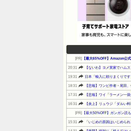
[PR]
【最大65%OFF】Amazon
20:31
【ないわ】ヨメ実家でハムス
19:31
日本「輸入に頼りまくりです
18:31
【悲報】ワンピ作者・尾田、
17:31
【悲報】ワイ「ラーメン一袋
16:31
【炎上】リュウジ「ダルい料
[PR]
【最大50%OFF】ガンガン読も
15:31
「いじめの原因はいじめられ
14:31
【復讐】絶対に「植えてはい