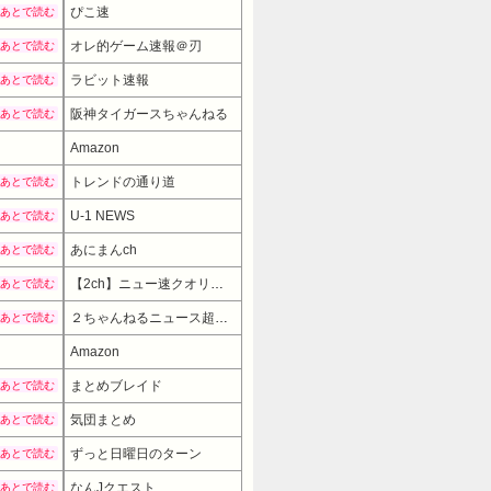
ぴこ速
あとで読む
オレ的ゲーム速報＠刃
あとで読む
ラビット速報
あとで読む
阪神タイガースちゃんねる
あとで読む
Amazon
トレンドの通り道
あとで読む
U-1 NEWS
あとで読む
あにまんch
あとで読む
【2ch】ニュー速クオリティ
あとで読む
２ちゃんねるニュース超速まとめ＋
あとで読む
Amazon
まとめブレイド
あとで読む
気団まとめ
あとで読む
ずっと日曜日のターン
あとで読む
なんJクエスト
あとで読む