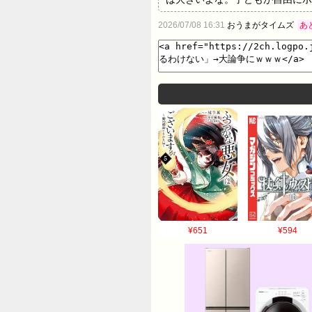
思い切りボールを蹴れる場所が増
2026/07/08 16:31
おうまがタイムズ
あ
つけられる体験した側からは、グ
（隣接してる家の屋根や壁にボ
反論まで議論百出。以下ソースで
¥651
¥594