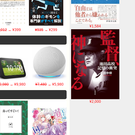
¥1,584
,012
→ ¥399
¥935
→ ¥299
2,980
→ ¥9,980
¥7,480
→ ¥5,980
¥2,000