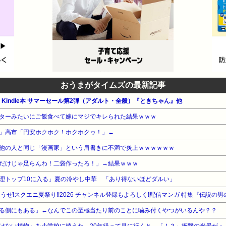
おうまがタイムズの最新記事
公式 Kindle本 サマーセール第2弾（アダルト・全般）『ときちゃん』他
ターみたいにご飯食べて嫁にマジでキレられた結果ｗｗｗ
」高市「円安ホクホク！ホクホクゥ！」←
他の人と同じ「漫画家」という肩書きに不満で炎上ｗｗｗｗｗｗ
だけじゃ足らんわ！二袋作ったろ！」→結果ｗｗｗ
理トップ10に入る」夏の冷やし中華 「あり得ないほどダルい」
うぜ!スクエニ夏祭り!!2026 チャンネル登録もよろしく!配信マンガ 特集『伝説の男
る側にもある」←なんでこの至極当たり前のことに噛み付くやつがいるんや？？
けない植物」を小学校に植えた→20年経って見に行くと…「！？」衝撃の光景が・