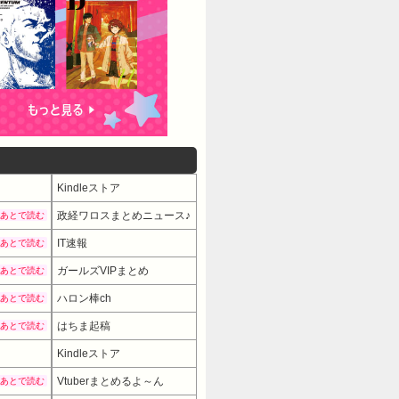
Kindleストア
政経ワロスまとめニュース♪
あとで読む
IT速報
あとで読む
ガールズVIPまとめ
あとで読む
ハロン棒ch
あとで読む
はちま起稿
あとで読む
Kindleストア
Vtuberまとめるよ～ん
あとで読む