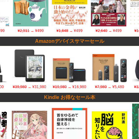
99
¥2,911
→ ¥499
¥1,848
→ ¥499
¥2,640
→ ¥499
¥1
Amazonデバイスサマーセール
00
¥39,980
→ ¥31,980
¥19,980
→ ¥16,980
¥7,980
→ ¥5,480
¥1
Kindle お得なセール本