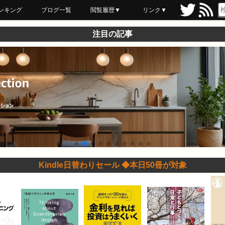
ンキング
ブログ一覧
閲覧履歴▼
リンク▼
ブックマーク
最近読んだ
あとで読む
ネットスーパー
飲食店舗用品
セール情報
注目の記事
Kindle日替わりセール ◆本日50冊が対象