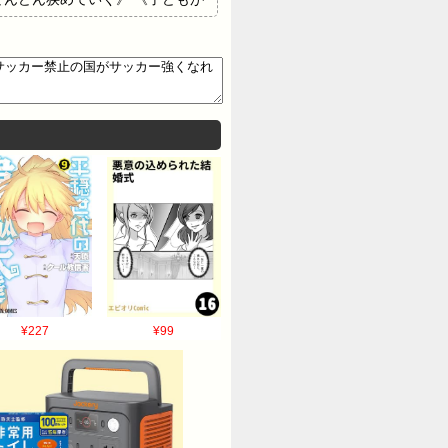
園でサッカーやる人達にボールぶ
、子ども達のマナーが悪すぎて
ので一概に言えない》 といった
¥227
¥99