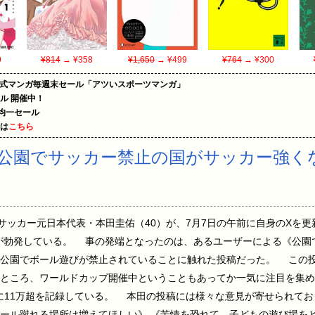
9
¥814
→ ¥358
¥1,650
→ ¥499
¥764
→ ¥300
on公式マンガ毎週末セール「アツいスポーツマンガ」
ール 開催中！
円均一セール
めは
こちら
公園でサッカー禁止の国がサッカー強く
:49:27.14 サッカー元日本代表・本田圭佑（40）が、7月7日の午前に自身の
が勃発している。 事の発端となったのは、あるユーザーによる《公園
、公園でボール遊びが禁止されていることに触れた投稿だった。 この
ところ、ワールドカップ開催中ということもあってか一気に注目を集め
は実に11万超を記録している。 本田の投稿には様々な意見が寄せられて
ール蹴れる場所は増えてほしい》 《苦情を恐れて、子どもの遊び場をど