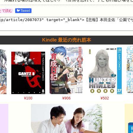
えるだけでも、未来は変わる気がします》 といった賛同から、 《公
とで読む
🐦Tweet
ラウンドでやれとしか思えない》 《以前テレビで特集されてた公園は
ールぶつけて遊ぶ等）これは禁止になって当たり前やろ…… と思った
…
Kindle 最近の売れ筋本
¥100
¥906
¥502