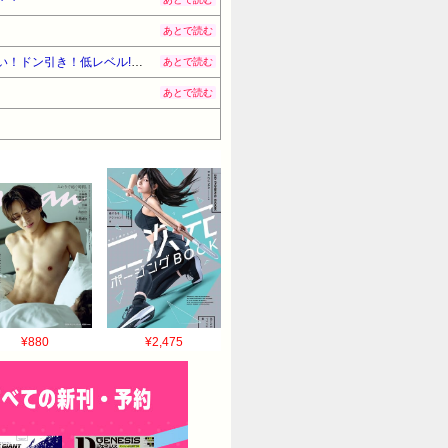
あとで読む
【えぇ!?】回らない寿司屋で、彼氏が寿司に “醤油” つけてた→私「は？30にもなって、醤油つけるとか恥ずかしい！ドン引き！低レベル!! 回転寿司しか行ったことない人はこれだから…」
あとで読む
あとで読む
¥880
¥2,475