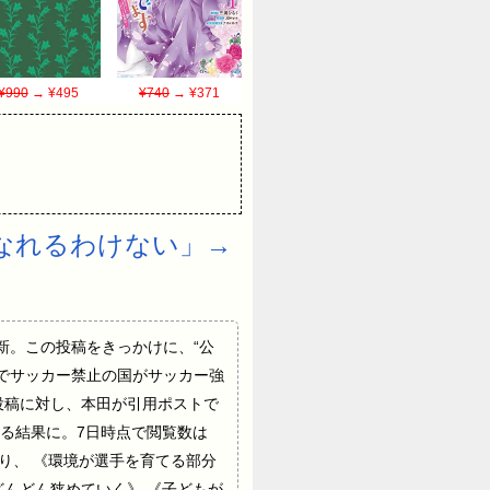
¥990
→ ¥495
¥740
→ ¥371
なれるわけない」→
Xを更新。この投稿をきっかけに、“公
でサッカー禁止の国がサッカー強
投稿に対し、本田が引用ポストで
る結果に。7日時点で閲覧数は
おり、 《環境が選手を育てる部分
んどん狭めていく》 《子どもが