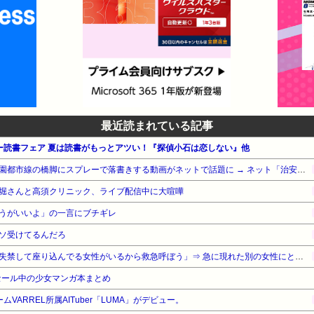
最近読まれている記事
サマー読書フェア 夏は読書がもっとアツい！『探偵小石は恋しない』他
【悲報】外国人グループ、田園都市線の橋脚にスプレーで落書きする動画がネットで話題に → ネット「治安悪化の始まり」
堀さんと高須クリニック、ライブ配信中に大喧嘩
うがいいよ」の一言にブチギレ
ソ受けてるんだろ
【悲報】男性「体調悪そうで失禁して座り込んでる女性がいるから救急呼ぼう」⇒ 急に現れた別の女性にとんでもない事をされてしまう・・・
セール中の少女マンガ本まとめ
ームVARREL所属AITuber「LUMA」がデビュー。