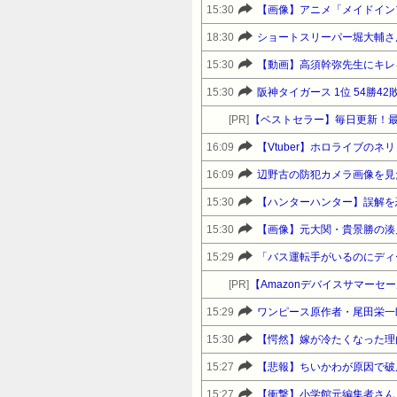
15:30
【画像】アニメ「メイドイン
18:30
15:30
【動画】高須幹弥先生にキレ
15:30
阪神タイガース 1位 54勝4
[PR]
【ベストセラー】毎日更新！
16:09
【Vtuber】ホロライブの
16:09
15:30
【ハンターハンター】誤解を
15:30
【画像】元大関・貴景勝の湊
15:29
[PR]
15:29
ワンピース原作者・尾田栄一
15:30
【愕然】嫁が冷たくなった理
15:27
【悲報】ちいかわが原因で破
15:27
【衝撃】小学館元編集者さん