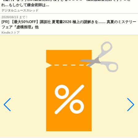
れ…もしかして錬金術師は…
デジタルニューススレッド
2026/08/13 まで！
[PR] 【最大50%OFF】講談社 夏電書2026 極上の謎解きを…… 真夏のミステリー
フェア『虚構推理』他
Kindleストア