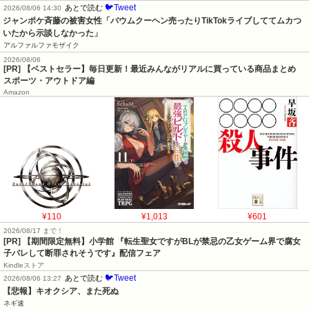
🐦Tweet
あとで読む
2026/08/06 14:30
ジャンポケ斉藤の被害女性「バウムクーヘン売ったりTikTokライブしててムカつ
いたから示談しなかった」
アルファルファモザイク
2026/08/06
[PR] 【ベストセラー】毎日更新！最近みんながリアルに買っている商品まとめ
スポーツ・アウトドア編
Amazon
¥110
¥1,013
¥601
2026/08/17 まで！
[PR] 【期間限定無料】小学館 『転生聖女ですがBLが禁忌の乙女ゲーム界で腐女
子バレして断罪されそうです』配信フェア
Kindleストア
🐦Tweet
あとで読む
2026/08/06 13:27
【悲報】キオクシア、また死ぬ
ネギ速