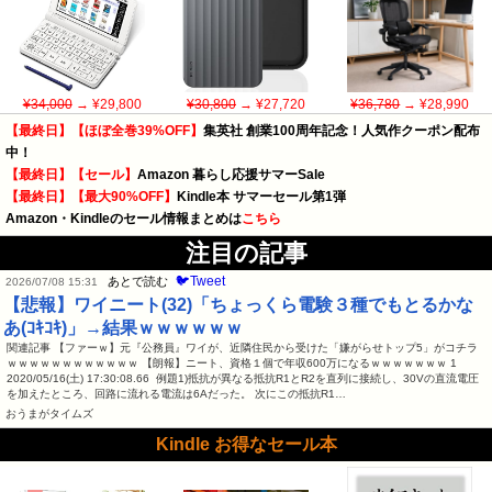
¥34,000
→ ¥29,800
¥30,800
→ ¥27,720
¥36,780
→ ¥28,990
【最終日】【ほぼ全巻39%OFF】
集英社 創業100周年記念！人気作クーポン配布
中！
【最終日】【セール】
Amazon 暮らし応援サマーSale
【最終日】【最大90%OFF】
Kindle本 サマーセール第1弾
Amazon・Kindleのセール情報まとめは
こちら
注目の記事
🐦Tweet
あとで読む
2026/07/08 15:31
【悲報】ワイニート(32)「ちょっくら電験３種でもとるかな
あ(ｺｷｺｷ)」→結果ｗｗｗｗｗｗ
関連記事 【ファーｗ】元『公務員』ワイが、近隣住民から受けた「嫌がらせトップ5」がコチラ
ｗｗｗｗｗｗｗｗｗｗｗｗ 【朗報】ニート、資格１個で年収600万になるｗｗｗｗｗｗｗ 1
2020/05/16(土) 17:30:08.66 例題1)抵抗が異なる抵抗R1とR2を直列に接続し、30Vの直流電圧
を加えたところ、回路に流れる電流は6Aだった。 次にこの抵抗R1…
おうまがタイムズ
Kindle お得なセール本