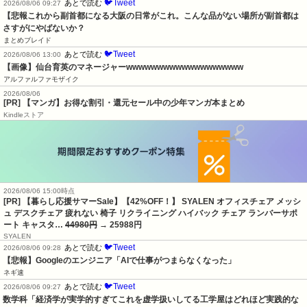
🐦Tweet
あとで読む
2026/08/06 09:27
【悲報これから副首都になる大阪の日常がこれ。こんな品がない場所が副首都は
さすがにやばないか？
まとめブレイド
🐦Tweet
あとで読む
2026/08/06 13:00
【画像】仙台育英のマネージャーwwwwwwwwwwwwwwwwwww
アルファルファモザイク
2026/08/06
[PR] 【マンガ】お得な割引・還元セール中の少年マンガ本まとめ
Kindleストア
2026/08/06 15:00時点
[PR] 【暮らし応援サマーSale】【42%OFF！】 SYALEN オフィスチェア メッシ
ュ デスクチェア 疲れない 椅子 リクライニング ハイバック チェア ランバーサポ
ート キャスタ…
44980円
→ 25988円
SYALEN
🐦Tweet
あとで読む
2026/08/06 09:28
【悲報】Googleのエンジニア「AIで仕事がつまらなくなった」
ネギ速
🐦Tweet
あとで読む
2026/08/06 09:27
数学科「経済学が実学的すぎてこれを虚学扱いしてる工学屋はどれほど実践的な