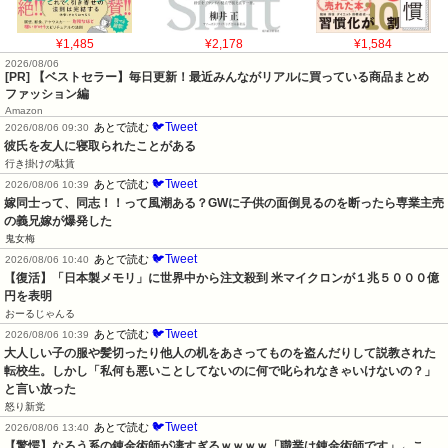
¥1,485
¥2,178
¥1,584
2026/08/06
[PR] 【ベストセラー】毎日更新！最近みんながリアルに買っている商品まとめ
ファッション編
Amazon
🐦Tweet
あとで読む
2026/08/06 09:30
彼氏を友人に寝取られたことがある
行き掛けの駄賃
🐦Tweet
あとで読む
2026/08/06 10:39
嫁同士って、同志！！って風潮ある？GWに子供の面倒見るのを断ったら専業主売
の義兄嫁が爆発した
鬼女梅
🐦Tweet
あとで読む
2026/08/06 10:40
【復活】「日本製メモリ」に世界中から注文殺到 米マイクロンが１兆５０００億
円を表明
おーるじゃんる
🐦Tweet
あとで読む
2026/08/06 10:39
大人しい子の服や髪切ったり他人の机をあさってものを盗んだりして説教された
転校生。しかし「私何も悪いことしてないのに何で叱られなきゃいけないの？」
と言い放った
怒り新党
🐦Tweet
あとで読む
2026/08/06 13:40
【驚愕】なろう系の錬金術師が凄すぎるｗｗｗｗ「職業は錬金術師です」←こ