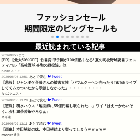
最近読まれている記事
2026/08/22まで
[PR] 【最大50%OFF】竹書房 甲子園が100倍熱くなる! 夏の高校野球読書フェス
ティバル『高校野球 令和の継投論』他
Kindleストア
🐦Tweet
あとで読む
2026/08/06 12:51
【悲報】ジャンポケ斉藤さんの被害女性「バウムクーヘン売ったりTikTokライブ
しててムカついたから示談しなかった」・・・・・・・・・
なんJクエスト
🐦Tweet
あとで読む
2026/08/06 13:20
【悲報】積水ハウス「地面師に55億円騙し取られた…」ワイ「はえーかわいそ
う…会社滅茶苦茶やろなぁ」
ネギ速
🐦Tweet
あとで読む
2026/08/06 12:11
【画像】本田望結の妹、本田望結より実ってしまうｗｗｗｗｗ
mashlife通信