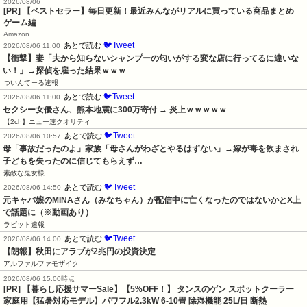
2026/08/06
[PR] 【ベストセラー】毎日更新！最近みんながリアルに買っている商品まとめ
ゲーム編
Amazon
🐦Tweet
あとで読む
2026/08/06 11:00
【衝撃】妻「夫から知らないシャンプーの匂いがする変な店に行ってるに違いな
い！」→探偵を雇った結果ｗｗｗ
ついんてーる速報
🐦Tweet
あとで読む
2026/08/06 11:00
セクシー女優さん、熊本地震に300万寄付 → 炎上ｗｗｗｗｗ
【2ch】ニュー速クオリティ
🐦Tweet
あとで読む
2026/08/06 10:57
母「事故だったのよ」家族「母さんがわざとやるはずない」→嫁が毒を飲まされ
子どもを失ったのに信じてもらえず…
素敵な鬼女様
🐦Tweet
あとで読む
2026/08/06 14:50
元キャバ嬢のMINAさん（みなちゃん）が配信中に亡くなったのではないかとX上
で話題に（※動画あり）
ラビット速報
🐦Tweet
あとで読む
2026/08/06 14:00
【朗報】秋田にアラブが2兆円の投資決定
アルファルファモザイク
2026/08/06 15:00時点
[PR] 【暮らし応援サマーSale】【5%OFF！】 タンスのゲン スポットクーラー
家庭用【猛暑対応モデル】パワフル2.3kW 6-10畳 除湿機能 25L/日 断熱