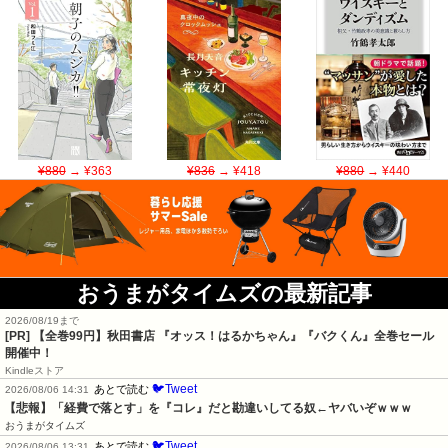
¥880
→ ¥363
¥836
→ ¥418
¥880
→ ¥440
おうまがタイムズの最新記事
2026/08/19まで
[PR]
【全巻99円】秋田書店 『オッス！はるかちゃん』『バクくん』全巻セール
開催中！
Kindleストア
🐦Tweet
あとで読む
2026/08/06 14:31
【悲報】「経費で落とす」を『コレ』だと勘違いしてる奴←ヤバいぞｗｗｗ
おうまがタイムズ
🐦Tweet
あとで読む
2026/08/06 13:31