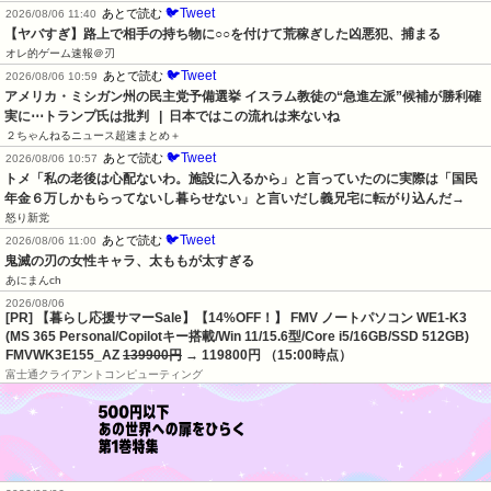
🐦Tweet
あとで読む
2026/08/06 11:40
【ヤバすぎ】路上で相手の持ち物に○○を付けて荒稼ぎした凶悪犯、捕まる
オレ的ゲーム速報＠刃
🐦Tweet
あとで読む
2026/08/06 10:59
アメリカ・ミシガン州の民主党予備選挙 イスラム教徒の“急進左派”候補が勝利確
実に⋯トランプ氏は批判   |  日本ではこの流れは来ないね
２ちゃんねるニュース超速まとめ＋
🐦Tweet
あとで読む
2026/08/06 10:57
トメ「私の老後は心配ないわ。施設に入るから」と言っていたのに実際は「国民
年金６万しかもらってないし暮らせない」と言いだし義兄宅に転がり込んだ→
怒り新党
🐦Tweet
あとで読む
2026/08/06 11:00
鬼滅の刃の女性キャラ、太ももが太すぎる
あにまんch
2026/08/06
[PR] 【暮らし応援サマーSale】【14%OFF！】 FMV ノートパソコン WE1-K3
(MS 365 Personal/Copilotキー搭載/Win 11/15.6型/Core i5/16GB/SSD 512GB)
FMVWK3E155_AZ
139900円
→ 119800円 （15:00時点）
富士通クライアントコンピューティング