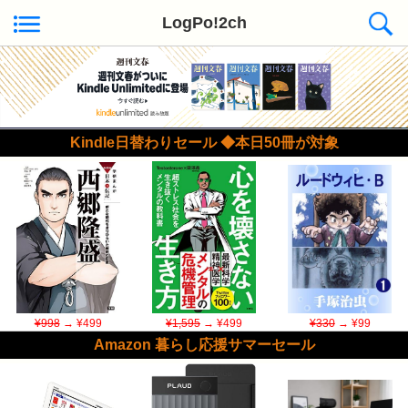
LogPo!2ch
Kindle日替わりセール ◆本日50冊が対象
¥998
→ ¥499
¥1,595
→ ¥499
¥330
→ ¥99
Amazon 暮らし応援サマーセール