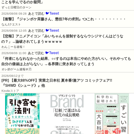
ことを学んでるのか疑問」
ずっと日曜日のターン
🐦Tweet
あとで読む
2026/08/06 09:28
【衝撃】『ジャンポケ斉藤さん、懲役7年の求刑』👈これ・・・・・・・・・
なんJクエスト
🐦Tweet
あとで読む
2026/08/06 12:05
【悲報】アニメアイコン「みいちゃんを規制するならウシジマくんはどうな
の？」→論破されてしまうｗｗｗｗｗ
わんこーる速報！
🐦Tweet
あとで読む
2026/08/06 11:00
「何者にもなれなかった結果、○○するのは本当にやめた方がいい。それやっても
自分の価値は上がらない」→各界隈に突き刺さってしまう
オレ的ゲーム速報＠刃
2026/08/12まで
[PR] 【最大88%OFF】実業之日本社 夏本番!激アツ コミックフェア!!
『SHWD《シュード》』他
Kindleストア