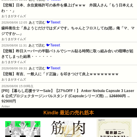
【悲報】日本、永住資格許可の条件を爆上げｗｗｗ　外国人さん「もう日本ええ
わ・・」
おうまがタイムズ
🐦Tweet
あとで読む
2026/08/06 12:05
歯科衛生士「糸ようじだけではダメです。ちゃんとフロスしてね(怒」俺「マ、マ
ジですか…」
おうまがタイムズ
🐦Tweet
あとで読む
2026/08/06 11:31
【悲報】昨日スーパーの半額バトルでシール貼る時間に取っ組み合いの喧嘩が起
きてしまった結果・・・・・・
おうまがタイムズ
🐦Tweet
あとで読む
2026/08/06 09:31
【悲報】有吉、一般人に「ド正論」を叩きつけて炎上ｗｗｗｗｗｗｗｗ
おうまがタイムズ
2026/08/06 15:00時点
[PR] 【暮らし応援サマーSale】【27%OFF！】 Anker Nebula Capsule 3 Laser
& 公式プロジェクタージンバルスタンド (Capsuleシリーズ用) …
126890円
→
92900円
Anker
Kindle 最近の売れ筋本