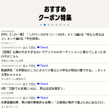
2026/08/06
[PR] 【この一冊】「このマンガがすごい！2026」オトコ編1位『本なら売るほ
ど』オンナ編1位『半分姉弟』
Kindleストア
🐦Tweet
あとで読む
2026/08/06 10:30
【悲報】お胸が大きすぎるせいでアイドルのオーディションに落ちてしまった女
の子がこちら
芸能人の気になる噂
🐦Tweet
あとで読む
2026/08/06 10:30
既婚男性「大学院生のころにオカリナ教えた小学生が現在の妻ですね」→ネット
大荒れｗｗｗｗ
オレ的ゲーム速報＠刃
🐦Tweet
あとで読む
2026/08/06 13:40
X民「冗談でも友達に○ねと、男はほぼ全員言う」
はちま起稿
🐦Tweet
あとで読む
2026/08/06 13:30
兵庫斎藤知事、県の海外事務所を全廃へ「公務員が海外で遊ぶためにあるだけ」
まとめブレイド