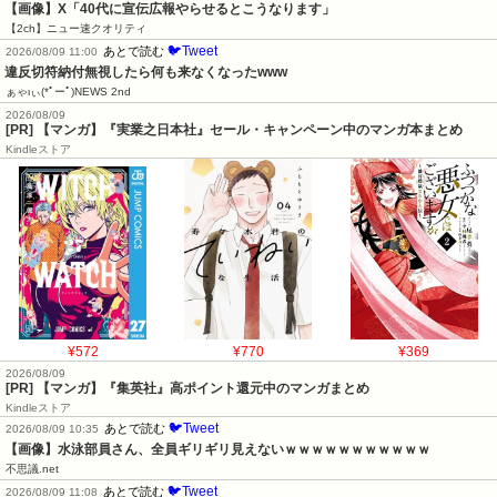
【画像】X「40代に宣伝広報やらせるとこうなります」
【2ch】ニュー速クオリティ
🐦Tweet
あとで読む
2026/08/09 11:00
違反切符納付無視したら何も来なくなったwww
ぁゃιぃ(*ﾟーﾟ)NEWS 2nd
2026/08/09
[PR] 【マンガ】『実業之日本社』セール・キャンペーン中のマンガ本まとめ
Kindleストア
¥572
¥770
¥369
2026/08/09
[PR] 【マンガ】『集英社』高ポイント還元中のマンガまとめ
Kindleストア
🐦Tweet
あとで読む
2026/08/09 10:35
【画像】水泳部員さん、全員ギリギリ見えないｗｗｗｗｗｗｗｗｗｗｗ
不思議.net
🐦Tweet
あとで読む
2026/08/09 11:08