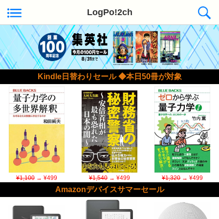
LogPo!2ch
Kindle日替わりセール ◆本日50冊が対象
¥1,100
→ ¥499
¥1,540
→ ¥499
¥1,320
→ ¥499
Amazonデバイスサマーセール