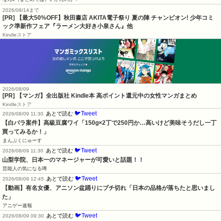
2026/08/14まで
[PR] 【最大50%OFF】秋田書店 AKITA電子祭り 夏の陣 チャンピオン! 少年コミ
ック準新作フェア『ラーメン大好き小泉さん』他
Kindleストア
2026/08/09
[PR] 【マンガ】全出版社 Kindle本 高ポイント還元中の女性マンガまとめ
Kindleストア
🐦Tweet
あとで読む
2026/08/09 11:30
【白バラ案件】高級豆腐ワイ「150g×2丁で250円か…高いけど美味そうだし一丁
買ってみるか！」
まんぷくにゅーす
🐦Tweet
あとで読む
2026/08/09 11:30
山梨学院、日本一のマネージャーが可愛いと話題！！
芸能人の気になる噂
🐦Tweet
あとで読む
2026/08/09 12:45
【動画】有名女優、アニソン盆踊りにブチ切れ「日本の品格が落ちたと思いまし
た」
アニゲー速報
🐦Tweet
あとで読む
2026/08/09 09:30