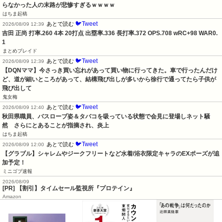
らなかった人の末路が悲惨すぎるｗｗｗｗ
はちま起稿
🐦Tweet
あとで読む
2026/08/09 12:39
吉田 正尚 打率.260 4本 20打点 出塁率.336 長打率.372 OPS.708 wRC+98 WAR0.
1
まとめブレイド
🐦Tweet
あとで読む
2026/08/09 12:39
【DQNママ】今さっき買い忘れがあって買い物に行ってきた。車で行ったんだけ
ど、道が細いところがあって、結構飛び出しが多いから徐行で通ってたら子供が
飛び出して
鬼女梅
🐦Tweet
あとで読む
2026/08/09 12:40
秋田県職員、バスローブ姿＆タバコを吸っている状態で会見に登場しネット騒
然　さらにとあることが指摘され、炎上
はちま起稿
🐦Tweet
あとで読む
2026/08/09 12:00
【グラブル】シャレムやジークフリートなど水着/浴衣限定キャラのEXポーズが追
加予定！
ミニゴブ速報
2026/08/09
[PR] 【割引】タイムセール監視所『プロテイン』
Amazon