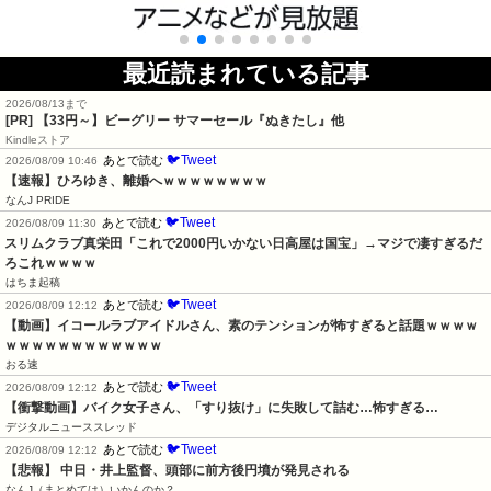
最近読まれている記事
2026/08/13まで
[PR]
【33円～】ビーグリー サマーセール『ぬきたし』他
Kindleストア
🐦Tweet
あとで読む
2026/08/09 10:46
【速報】ひろゆき、離婚へｗｗｗｗｗｗｗｗ
なんJ PRIDE
🐦Tweet
あとで読む
2026/08/09 11:30
スリムクラブ真栄田「これで2000円いかない日高屋は国宝」→マジで凄すぎるだ
ろこれｗｗｗｗ
はちま起稿
🐦Tweet
あとで読む
2026/08/09 12:12
【動画】イコールラブアイドルさん、素のテンションが怖すぎると話題ｗｗｗｗ
ｗｗｗｗｗｗｗｗｗｗｗｗ
おる速
🐦Tweet
あとで読む
2026/08/09 12:12
【衝撃動画】バイク女子さん、「すり抜け」に失敗して詰む…怖すぎる…
デジタルニューススレッド
🐦Tweet
あとで読む
2026/08/09 12:12
【悲報】 中日・井上監督、頭部に前方後円墳が発見される
なんJ（まとめては）いかんのか？