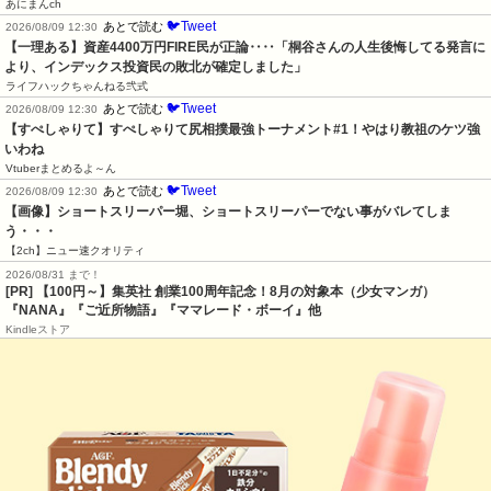
あにまんch
🐦Tweet
あとで読む
2026/08/09 12:30
【一理ある】資産4400万円FIRE民が正論‥‥「桐谷さんの人生後悔してる発言に
より、インデックス投資民の敗北が確定しました」
ライフハックちゃんねる弐式
🐦Tweet
あとで読む
2026/08/09 12:30
【すぺしゃりて】すぺしゃりて尻相撲最強トーナメント#1！やはり教祖のケツ強
いわね
Vtuberまとめるよ～ん
🐦Tweet
あとで読む
2026/08/09 12:30
【画像】ショートスリーパー堀、ショートスリーパーでない事がバレてしま
う・・・
【2ch】ニュー速クオリティ
2026/08/31 まで！
[PR]
【100円～】集英社 創業100周年記念！8月の対象本（少女マンガ）
『NANA』『ご近所物語』『ママレード・ボーイ』他
Kindleストア