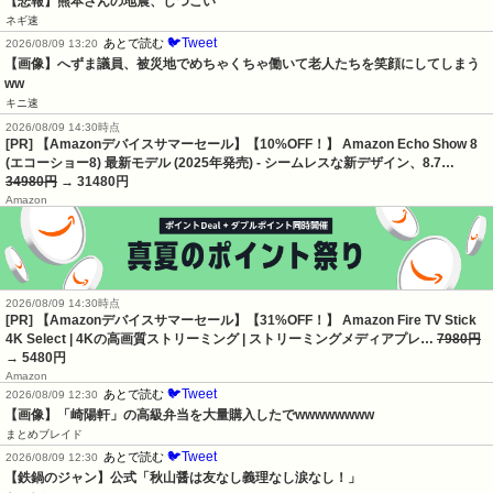
【悲報】熊本さんの地震、しつこい
ネギ速
🐦Tweet
あとで読む
2026/08/09 13:20
【画像】へずま議員、被災地でめちゃくちゃ働いて老人たちを笑顔にしてしまう
ww
キニ速
2026/08/09 14:30時点
[PR] 【Amazonデバイスサマーセール】【10%OFF！】 Amazon Echo Show 8
(エコーショー8) 最新モデル (2025年発売) - シームレスな新デザイン、8.7…
34980円
→ 31480円
Amazon
2026/08/09 14:30時点
[PR] 【Amazonデバイスサマーセール】【31%OFF！】 Amazon Fire TV Stick
4K Select | 4Kの高画質ストリーミング | ストリーミングメディアプレ…
7980円
→ 5480円
Amazon
🐦Tweet
あとで読む
2026/08/09 12:30
【画像】「崎陽軒」の高級弁当を大量購入したでwwwwwwww
まとめブレイド
🐦Tweet
あとで読む
2026/08/09 12:30
【鉄鍋のジャン】公式「秋山醤は友なし義理なし涙なし！」