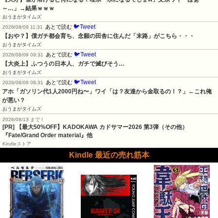
～…」→結果ｗｗｗ
おうまがタイムズ
🐦Tweet
あとで読む
2026/08/09 11:31
【おや？】僕ガチ都会育ち、念願の田舎に住んだ「末路」がこちら・・・
おうまがタイムズ
🐦Tweet
あとで読む
2026/08/09 09:31
【大炎上】ふつうの日本人、ガチで滅びそう…
おうまがタイムズ
🐦Tweet
あとで読む
2026/08/09 08:31
アホ「ガソリン代1人2000円ね〜」ワイ「は？友達から金取るの！？」←これ俺
が悪い？
おうまがタイムズ
2026/08/13 まで！
[PR]
【最大50%OFF】KADOKAWA カドサマー2026 第3弾（その他）
『Fate/Grand Order material』他
Kindleストア
Kindle 最近の売れ筋本