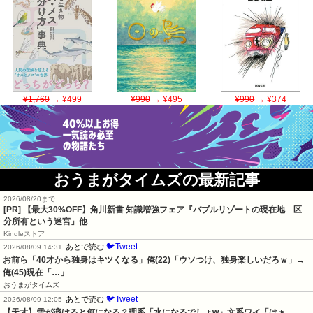
¥1,760
→ ¥499
¥990
→ ¥495
¥990
→ ¥374
おうまがタイムズの最新記事
2026/08/20まで
[PR]
【最大30%OFF】角川新書 知識増強フェア『バブルリゾートの現在地 区
分所有という迷宮』他
Kindleストア
🐦Tweet
あとで読む
2026/08/09 14:31
お前ら「40才から独身はキツくなる」俺(22)「ウソつけ、独身楽しいだろｗ」→
俺(45)現在「…」
おうまがタイムズ
🐦Tweet
あとで読む
2026/08/09 12:05
【天才】雪が溶けると何になる？理系「水になるでしょw」文系ワイ「はぁ