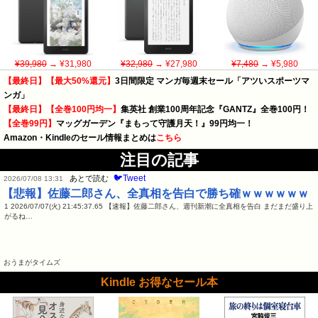
¥39,980
→ ¥31,980
¥32,980
→ ¥27,980
¥7,480
→ ¥5,980
【最終日】【最大50%還元】
3日間限定 マンガ毎週末セール「アツいスポーツマ
ンガ」
【最終日】【全巻100円均一】
集英社 創業100周年記念『GANTZ』全巻100円！
【全巻99円】
マッグガーデン『まもって守護月天！』99円均一！
Amazon・Kindleのセール情報まとめは
こちら
注目の記事
🐦Tweet
あとで読む
2026/07/08 13:31
【悲報】佐藤二郎さん、全真相を告白で勝ち確ｗｗｗｗｗｗ
1 2026/07/07(火) 21:45:37.65 【速報】佐藤二郎さん、週刊新潮に全真相を告白 まだまだ盛り上
がるね…
おうまがタイムズ
Kindle お得なセール本