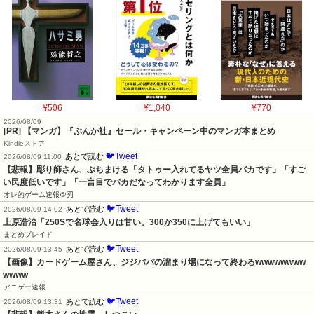
¥506
¥1,040
¥770
2026/08/09
[PR] 【マンガ】『ぶんか社』セール・キャンペーン中のマンガ本まとめ
Kindleストア
🐦Tweet
あとで読む
2026/08/09 11:00
【悲報】彫り師さん、ぶちまける「タトゥー入れてるヤツ全員バカです」「すご
い民度低いです」「一言目でバカだなってわかります全員」
オレ的ゲーム速報＠刃
🐦Tweet
あとで読む
2026/08/09 14:02
上原浩治「250Sで名球会入りは甘い。300か350に上げてもいい」
まとめブレイド
🐦Tweet
あとで読む
2026/08/09 13:45
【画像】カードゲーム屋さん、ジジババの溜まり場になって終わるwwwwwwww
wwww
アニゲー速報
🐦Tweet
あとで読む
2026/08/09 13:31