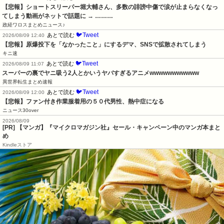
【悲報】ショートスリーパー堀大輔さん、多数の誹謗中傷で涙が止まらなくなっ
てしまう動画がネットで話題に → ………
政経ワロスまとめニュース♪
🐦Tweet
あとで読む
2026/08/09 12:40
【悲報】原爆投下を「なかったこと」にするデマ、SNSで拡散されてしまう
キニ速
🐦Tweet
あとで読む
2026/08/09 11:07
スーパーの裏でヤニ吸う2人とかいうヤバすぎるアニメwwwwwwwwwww
異世界転生まとめ速報
🐦Tweet
あとで読む
2026/08/09 12:00
【悲報】ファン付き作業服着用の５０代男性、熱中症になる
ニュース30over
2026/08/09
[PR] 【マンガ】『マイクロマガジン社』セール・キャンペーン中のマンガ本まと
め
Kindleストア