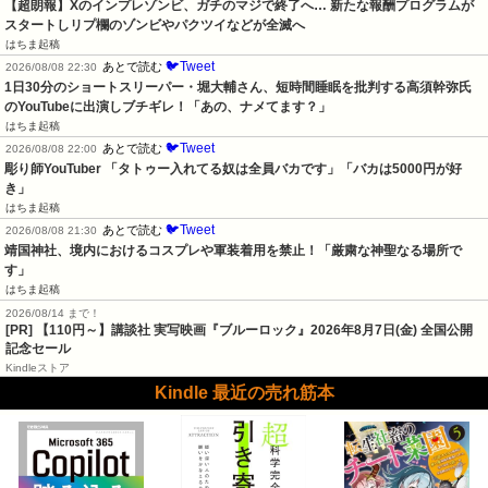
【超朗報】Xのインプレゾンビ、ガチのマジで終了へ… 新たな報酬プログラムが
スタートしリプ欄のゾンビやパクツイなどが全滅へ
はちま起稿
🐦Tweet
あとで読む
2026/08/08 22:30
1日30分のショートスリーパー・堀大輔さん、短時間睡眠を批判する高須幹弥氏
のYouTubeに出演しブチギレ！「あの、ナメてます？」
はちま起稿
🐦Tweet
あとで読む
2026/08/08 22:00
彫り師YouTuber 「タトゥー入れてる奴は全員バカです」「バカは5000円が好
き」
はちま起稿
🐦Tweet
あとで読む
2026/08/08 21:30
靖国神社、境内におけるコスプレや軍装着用を禁止！「厳粛な神聖なる場所で
す」
はちま起稿
2026/08/14 まで！
[PR]
【110円～】講談社 実写映画『ブルーロック』2026年8月7日(金) 全国公開
記念セール
Kindleストア
Kindle 最近の売れ筋本