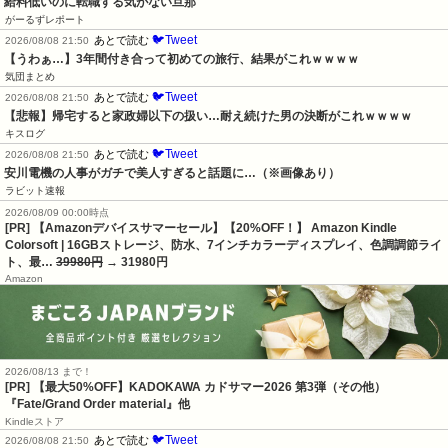
給料低いのに転職する気がない旦那
がーるずレポート
🐦Tweet
あとで読む
2026/08/08 21:50
【うわぁ…】3年間付き合って初めての旅行、結果がこれｗｗｗｗ
気団まとめ
🐦Tweet
あとで読む
2026/08/08 21:50
【悲報】帰宅すると家政婦以下の扱い…耐え続けた男の決断がこれｗｗｗｗ
キスログ
🐦Tweet
あとで読む
2026/08/08 21:50
安川電機の人事がガチで美人すぎると話題に…（※画像あり）
ラビット速報
2026/08/09 00:00時点
[PR] 【Amazonデバイスサマーセール】【20%OFF！】 Amazon Kindle
Colorsoft | 16GBストレージ、防水、7インチカラーディスプレイ、色調調節ライ
ト、最…
39980円
→ 31980円
Amazon
2026/08/13 まで！
[PR]
【最大50%OFF】KADOKAWA カドサマー2026 第3弾（その他）
『Fate/Grand Order material』他
Kindleストア
🐦Tweet
あとで読む
2026/08/08 21:50