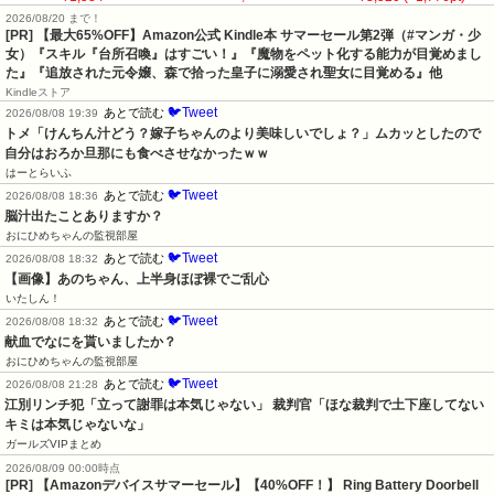
2026/08/20 まで！
[PR]
【最大65%OFF】Amazon公式 Kindle本 サマーセール第2弾（#マンガ・少
女）『スキル『台所召喚』はすごい！』『魔物をペット化する能力が目覚めまし
た』『追放された元令嬢、森で拾った皇子に溺愛され聖女に目覚める』他
Kindleストア
🐦Tweet
あとで読む
2026/08/08 19:39
トメ「けんちん汁どう？嫁子ちゃんのより美味しいでしょ？」ムカッとしたので
自分はおろか旦那にも食べさせなかったｗｗ
はーとらいふ
🐦Tweet
あとで読む
2026/08/08 18:36
脳汁出たことありますか？
おにひめちゃんの監視部屋
🐦Tweet
あとで読む
2026/08/08 18:32
【画像】あのちゃん、上半身ほぼ裸でご乱心
いたしん！
🐦Tweet
あとで読む
2026/08/08 18:32
献血でなにを貰いましたか？
おにひめちゃんの監視部屋
🐦Tweet
あとで読む
2026/08/08 21:28
江別リンチ犯「立って謝罪は本気じゃない」 裁判官「ほな裁判で土下座してない
キミは本気じゃないな」
ガールズVIPまとめ
2026/08/09 00:00時点
[PR] 【Amazonデバイスサマーセール】【40%OFF！】 Ring Battery Doorbell