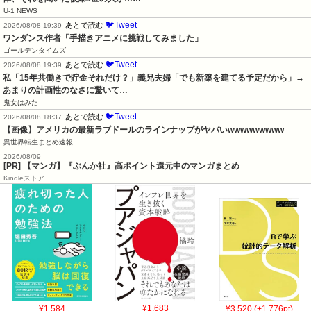
U-1 NEWS
🐦Tweet
あとで読む
2026/08/08 19:39
ワンダンス作者「手描きアニメに挑戦してみました」
ゴールデンタイムズ
🐦Tweet
あとで読む
2026/08/08 19:39
私「15年共働きで貯金それだけ？」義兄夫婦「でも新築を建てる予定だから」→
あまりの計画性のなさに驚いて…
鬼女はみた
🐦Tweet
あとで読む
2026/08/08 18:37
【画像】アメリカの最新ラブドールのラインナップがヤバいwwwwwwwww
異世界転生まとめ速報
2026/08/09
[PR] 【マンガ】『ぶんか社』高ポイント還元中のマンガまとめ
Kindleストア
¥1,584
¥1,683
¥3,520 (+1,776pt)