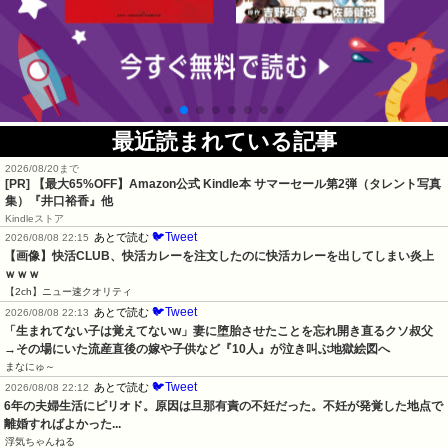
最近読まれている記事
2026/08/20まで
[PR]
【最大65%OFF】Amazon公式 Kindle本 サマーセール第2弾（タレント写真
集）『井口裕香』他
Kindleストア
🐦Tweet
あとで読む
2026/08/08 22:15
【画像】快活CLUB、快活カレーを注文したのに快活カレーを出してしまい炎上
ｗｗｗ
【2ch】ニュー速クオリティ
🐦Tweet
あとで読む
2026/08/08 22:13
「生まれてない子は覚えてないw」妻に堕胎させたことを忘れ開き直るクソ叔父
→その場にいた流産直後の嫁や子供など『10人』が泣き叫ぶ地獄絵図へ
まなにゅ～
🐦Tweet
あとで読む
2026/08/08 22:12
6年の夫婦生活にピリオド。原因は旦那有責の不妊だった。不妊が発覚した地点で
離婚すればよかった...
浮気ちゃんねる