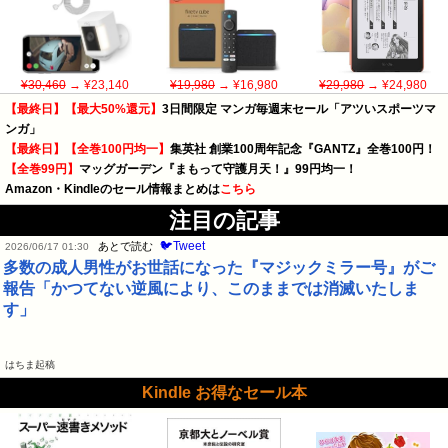
¥30,460
→ ¥23,140
¥19,980
→ ¥16,980
¥29,980
→ ¥24,980
【最終日】【最大50%還元】
3日間限定 マンガ毎週末セール「アツいスポーツマ
ンガ」
【最終日】【全巻100円均一】
集英社 創業100周年記念『GANTZ』全巻100円！
【全巻99円】
マッグガーデン『まもって守護月天！』99円均一！
Amazon・Kindleのセール情報まとめは
こちら
注目の記事
🐦Tweet
あとで読む
2026/06/17 01:30
多数の成人男性がお世話になった『マジックミラー号』がご
報告「かつてない逆風により、このままでは消滅いたしま
す」
はちま起稿
Kindle お得なセール本