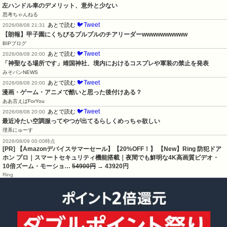
左ハンドル車のデメリット、意外と少ない
思考ちゃんねる
🐦Tweet
あとで読む
2026/08/08 21:31
【朗報】甲子園にくちびるプルプルのチアリーダーwwwwwwwwww
BIPブログ
🐦Tweet
あとで読む
2026/08/08 20:00
「神聖なる場所です」靖国神社、境内におけるコスプレや軍装の禁止を発表
みそパンNEWS
🐦Tweet
あとで読む
2026/08/08 20:00
漫画・ゲーム・アニメで酷いと思った後付けある？
ああ言えばForYou
🐦Tweet
あとで読む
2026/08/08 20:00
最近冷たい空調服ってやつが出てるらしくめっちゃ欲しい
理系にゅーす
2026/08/09 00:00時点
[PR] 【Amazonデバイスサマーセール】【20%OFF！】 【New】Ring 防犯ドア
ホン プロ｜スマートセキュリティ機能搭載｜夜間でも鮮明な4K高画質ビデオ・
10倍ズーム・モーショ…
54900円
→ 43920円
Ring