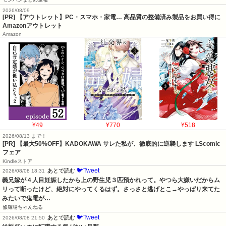
2026/08/09
[PR] 【アウトレット】PC・スマホ・家電… 高品質の整備済み製品をお買い得に
Amazonアウトレット
Amazon
¥49
¥770
¥518
2026/08/13 まで！
[PR] 【最大50%OFF】KADOKAWA サレた私が、徹底的に逆襲します LScomic
フェア
Kindleストア
🐦Tweet
あとで読む
2026/08/08 18:31
義兄嫁が４人目妊娠したから上の野生児３匹預かれって。やつら大嫌いだからム
リって断ったけど、絶対にやってくるはず。さっさと逃げとこ→やっぱり来てた
みたいで鬼電が…
修羅場ちゃんねる
🐦Tweet
あとで読む
2026/08/08 21:50