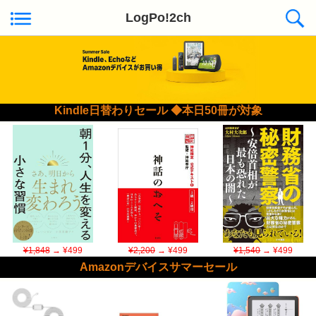
LogPo!2ch
Kindle日替わりセール ◆本日50冊が対象
¥1,848
→ ¥499
¥2,200
→ ¥499
¥1,540
→ ¥499
Amazonデバイスサマーセール