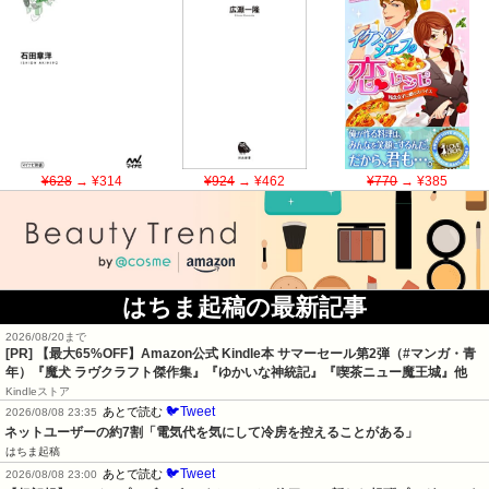
¥628
→ ¥314
¥924
→ ¥462
¥770
→ ¥385
はちま起稿の最新記事
2026/08/20まで
[PR]
【最大65%OFF】Amazon公式 Kindle本 サマーセール第2弾（#マンガ・青
年）『魔犬 ラヴクラフト傑作集』『ゆかいな神統記』『喫茶ニュー魔王城』他
Kindleストア
🐦Tweet
あとで読む
2026/08/08 23:35
ネットユーザーの約7割「電気代を気にして冷房を控えることがある」
はちま起稿
🐦Tweet
あとで読む
2026/08/08 23:00