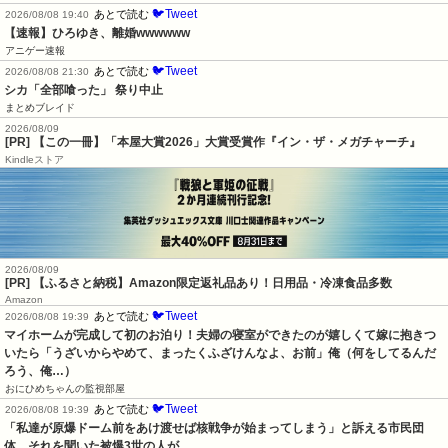
🐦Tweet
あとで読む
2026/08/08 19:40
【速報】ひろゆき、離婚wwwwww
アニゲー速報
🐦Tweet
あとで読む
2026/08/08 21:30
シカ「全部喰った」 祭り中止
まとめブレイド
2026/08/09
[PR] 【この一冊】「本屋大賞2026」大賞受賞作『イン・ザ・メガチャーチ』
Kindleストア
2026/08/09
[PR] 【ふるさと納税】Amazon限定返礼品あり！日用品・冷凍食品多数
Amazon
🐦Tweet
あとで読む
2026/08/08 19:39
マイホームが完成して初のお泊り！夫婦の寝室ができたのが嬉しくて嫁に抱きつ
いたら「うざいからやめて、まったくふざけんなよ、お前」俺（何をしてるんだ
ろう、俺…）
おにひめちゃんの監視部屋
🐦Tweet
あとで読む
2026/08/08 19:39
「私達が原爆ドーム前をあけ渡せば核戦争が始まってしまう」と訴える市民団
体、それを聞いた被爆3世の人が……