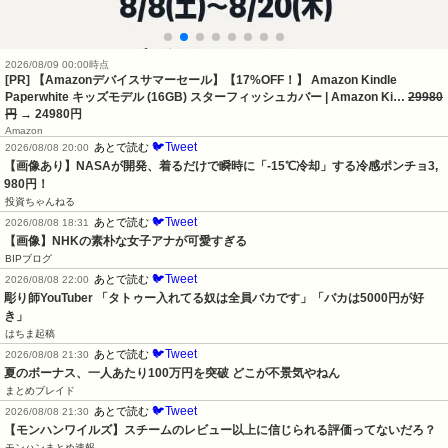
2026/08/09 00:00時点
[PR] 【Amazonデバイスサマーセール】【17%OFF！】 Amazon Kindle
Paperwhite キッズモデル (16GB) スターフィッシュカバー | Amazon Ki…
29980
円
→ 24980円
Amazon
🐦Tweet
あとで読む
2026/08/08 20:00
【画像あり】NASAが開発、着るだけで瞬時に「-15℃冷却」する冷感ポンチョ3,
980円！
投資ちゃんねる
🐦Tweet
あとで読む
2026/08/08 18:31
【画像】NHKの素朴な女子アナが可愛すぎる
BIPブログ
🐦Tweet
あとで読む
2026/08/08 22:00
彫り師YouTuber 「タトゥー入れてる奴は全員バカです」「バカは5000円が好
き」
はちま起稿
🐦Tweet
あとで読む
2026/08/08 21:30
夏のボーナス、一人あたり100万円を突破 どこが不景気やねん
まとめブレイド
🐦Tweet
あとで読む
2026/08/08 21:30
【モンハンワイルズ】スチームのレビュー以上に信じられる評価ってないだろ？
モンハンまとめ速報