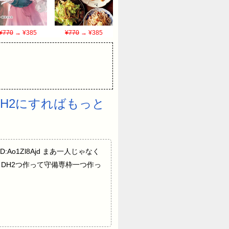
¥770
→ ¥385
¥770
→ ¥385
H2にすればもっと
651 ID:Ao1Zl8Ajd まあ一人じゃなく
e55N DH2つ作って守備専枠一つ作っ