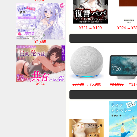
¥721
→ ¥199
¥924
→ ¥3
¥1,485
¥924
¥7,480
→ ¥5,980
¥34,980
→ ¥31,