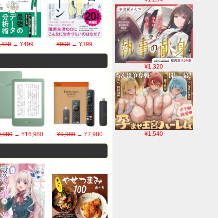
,420
→ ¥499
¥990
→ ¥399
¥1,320
¥1,540
,980
→ ¥16,980
¥9,980
→ ¥7,980