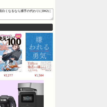
¥2,277
¥1,584