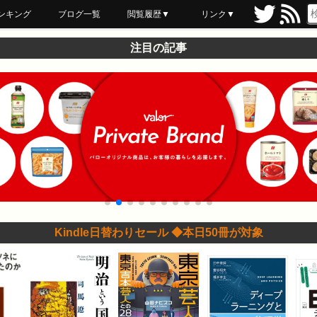
ンキング
ブログ一覧
閲覧履歴▼
リンク▼
ブックマーク
最近読んだ
あとで読む
ネットスーパー
飲食店舗用品
セール情報
注目の記事
Kindle日替わりセール ◆本日50冊が対象