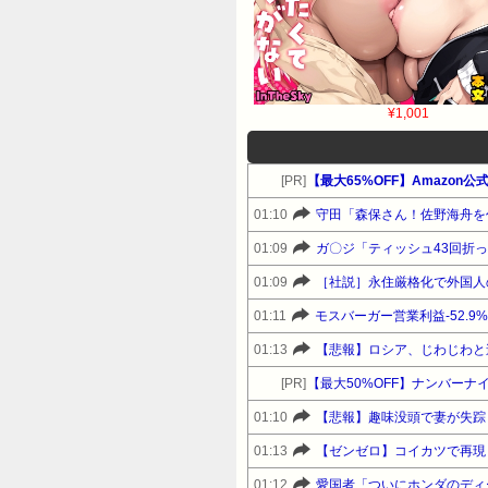
¥1,001
[PR]
01:10
守田「森保さん！佐野海舟を
01:09
ガ〇ジ「ティッシュ43回折
01:09
01:11
モスバーガー営業利益-52.9
01:13
【悲報】ロシア、じわじわと
[PR]
【最大50%OFF】ナンバーナ
01:10
【悲報】趣味没頭で妻が失踪
01:13
【ゼンゼロ】コイカツで再現
01:12
愛国者「ついにホンダのディ