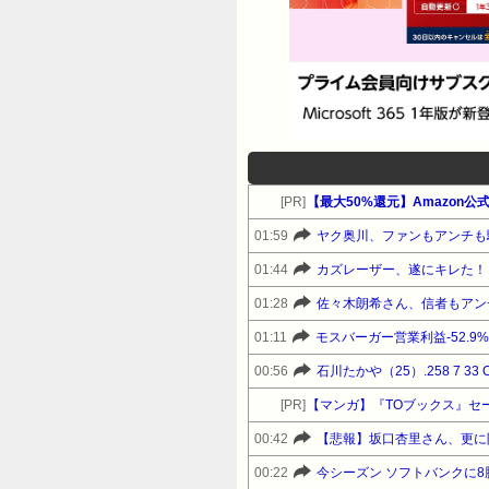
[PR]
【最大50%還元】Amazon
01:59
ヤク奥川、ファンもアンチも
01:44
カズレーザー、遂にキレた！
01:28
佐々木朗希さん、信者もアン
01:11
モスバーガー営業利益-52.9
00:56
石川たかや（25）.258 7 33 O
[PR]
【マンガ】『TOブックス』セ
00:42
【悲報】坂口杏里さん、更に
00:22
今シーズン ソフトバンクに8