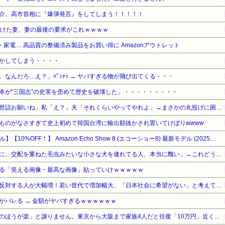
介、高市首相に『爆弾発言』をしてしまう！！！！！
続けた妻、妻の最後の要求がこれｗｗｗｗ
家電… 高品質の整備済み製品をお買い得に Amazonアウトレット
かしてしまう・・・・
なんだろ…え？」ﾊﾟｼｬｯ → ヤバすぎる物が飛び出てくる・・・
本が“三国志”の史実を歪めて歴史を破壊した」・・・・・・・・・
トメ「旅行中はウトと孫のお世話お願いね」私「え？」夫「それくらいやってやれよ」→まさかの丸投げに困惑して…
ものがなさすぎて史上初めて韓国台湾に輸出額抜かされ置いてけぼりwwww
【Amazonデバイスサマーセール】【10%OFF！】 Amazon Echo Show 8 (エコーショー8) 最新モデル (2025年発売) - シームレスな新デザイン、8.7インチHDディスプレイ with Alexa、空間オーディオ、グレーシャーホワイト
宮崎駿「心の穴を埋めるために、交配を重ねた毛虫みたいな小さな犬を連れてる人、本当に醜い」←これどう思う？
る「笑える画像・最高な画像」貼っていけｗｗｗｗｗ
【東大調査】外国人受け入れ反対する人が大幅増！若い世代で増加幅大、「日本社会に希望がない」と考えている人も反対
がバレる → 金額がヤバすぎるｗｗｗｗｗｗ
お盆の帰省は、妻が「新幹線のほうが楽」と譲りません。東京から大阪まで家族4人だと往復「10万円」近くかかるため、私は車で節約したいのですが、実際の費用はどれくらい違うのでしょうか？ [8/7]