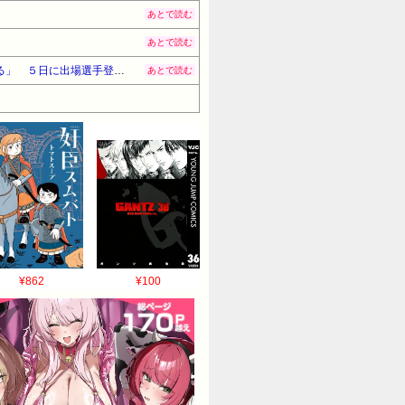
あとで読む
あとで読む
広島・床田は「左肩関節周囲炎」の診断 広島市内の病院を受診 球団発表 新井監督「最短も視野に入れている」 ５日に出場選手登録抹消
あとで読む
¥862
¥100