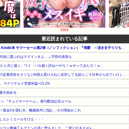
¥968
最近読まれている記事
【最大65%OFF】Amazon公式 Kindle本 サマーセール第2弾（ノンフィクション）『渇愛 ～頂き女子りりちゃん～』他
代表に選ぶのはマズイっすよ」→守田代表落ち
ったら月に届く」ワイ「バカ届く訳ねーやろ！ｗやってみたろ！ｗ」
［社説］永住厳格化で外国人の定着意欲をそぐな | 外国人受け入れに反対してる奴らこそ日本から出ていけ | 重税で国民の労働意欲を削ぐな
%、マクドナルド営業利益+15.2%
逝き始める
イン 『チェイサーゲーム』 新刊配信記念セール
！面会0を望む夫、離婚条件に悩む…その理由がこれ
したレミエールすげえ・・・
ーラー整備工もグエンの手に堕ちました。二度と行きません」