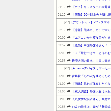
01:12
【ガチ】キャスターの大越健
01:10
【衝撃】20年以上夫を騙し
[PR]
【アウトレット】PC・スマホ・
02:12
【悲報】熊本市、ガチでやら
00:00
「エアコンから変な音がする。
03:57
【激怒】中国外交部さん「日
00:00
00:57
経済大国の日本、世界に売る
[PR]
00:00
01:00
【画像】思わず保存したくな
01:00
01:00
人気女性配信者さん、全財産
00:55