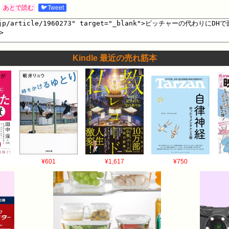
あとで読む
🐦Tweet
Kindle 最近の売れ筋本
¥601
¥1,617
¥750