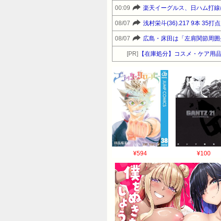
00:09
楽天イーグルス、日ハム打線
08/07
浅村栄斗(36).217 9本 35打点 
08/07
[PR]
【在庫処分】コスメ・ケア用
¥594
¥100