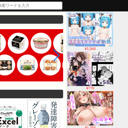
¥1,540
¥770
¥1,254