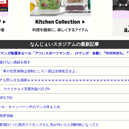
なんじぇいスタジアムの最新記事
公式マンガ毎週末セール「アツいスポーツマンガ」（#マンガ・全般）『ROOKIES
騒げない成績を残す
「車の任意保険は強制にしろ！国は法律改正せよ」
チも黙らせる成績ｗｗｗｗｗｗｗｗｗｗｗｗｗｗｗｗｗｗｗｗｗｗｗｗｗｗｗｗｗ
%、マクドナルド営業利益+15.2%
PS.755
ール・キャンペーン中のマンガ本まとめ
限界突破
勝3敗だった西武ライオンズさん 気が付いたら9勝9敗になってた