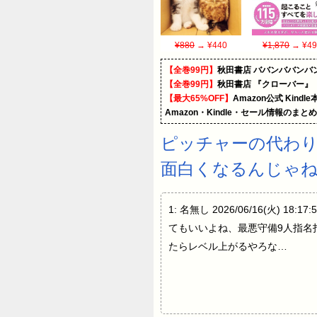
¥880
→ ¥440
¥1,870
→ ¥49
【全巻99円】
秋田書店 ババンババンバ
【全巻99円】
秋田書店 『クローバー』
【最大65%OFF】
Amazon公式 Kind
Amazon・Kindle・セール情報のまと
ピッチャーの代わり
面白くなるんじゃ
1: 名無し 2026/06/16(火) 18:17
てもいいよね、最悪守備9人指名打者9人でも
たらレベル上がるやろな…