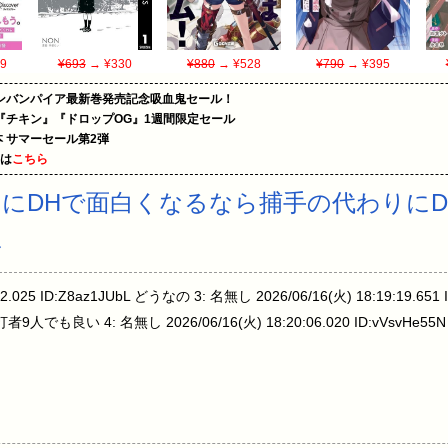
9
¥693
→ ¥330
¥880
→ ¥528
¥790
→ ¥395
ンバンパイア最新巻発売記念吸血鬼セール！
『チキン』『ドロップOG』1週間限定セール
le本 サマーセール第2弾
めは
こちら
にDHで面白くなるなら捕手の代わりにD
ね
:52.025 ID:Z8az1JUbL どうなの 3: 名無し 2026/06/16(火) 18:19:19.
良い 4: 名無し 2026/06/16(火) 18:20:06.020 ID:vVsvH