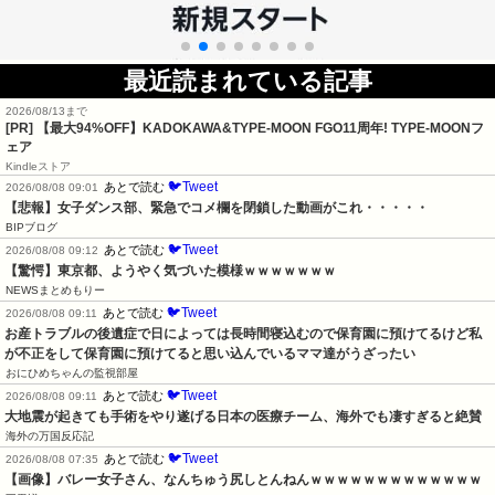
最近読まれている記事
2026/08/13まで
[PR]
【最大94%OFF】KADOKAWA&TYPE-MOON FGO11周年! TYPE-MOONフ
ェア
Kindleストア
🐦Tweet
あとで読む
2026/08/08 09:01
【悲報】女子ダンス部、緊急でコメ欄を閉鎖した動画がこれ・・・・・
BIPブログ
🐦Tweet
あとで読む
2026/08/08 09:12
【驚愕】東京都、ようやく気づいた模様ｗｗｗｗｗｗｗ
NEWSまとめもりー
🐦Tweet
あとで読む
2026/08/08 09:11
お産トラブルの後遺症で日によっては長時間寝込むので保育園に預けてるけど私
が不正をして保育園に預けてると思い込んでいるママ達がうざったい
おにひめちゃんの監視部屋
🐦Tweet
あとで読む
2026/08/08 09:11
大地震が起きても手術をやり遂げる日本の医療チーム、海外でも凄すぎると絶賛
海外の万国反応記
🐦Tweet
あとで読む
2026/08/08 07:35
【画像】バレー女子さん、なんちゅう尻しとんねんｗｗｗｗｗｗｗｗｗｗｗｗｗ