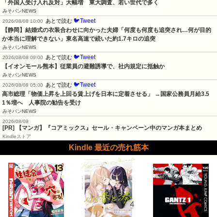
「外国人受け入れ反対」大幅増　東大調査、若い世代で多く
みそパンNEWS
🐦Tweet
あとで読む
2026/08/08 10:00
【静岡】結婚式の衣装合わせに向かった夫婦「何度も何度も追突され…何が目的
か本当に理解できない」東名高速で続いた約1.7キロの追突
みそパンNEWS
🐦Tweet
あとで読む
2026/08/08 09:00
【イオンモール熊本】従業員の避難誘導で、社内規定に抵触か
みそパンNEWS
🐦Tweet
あとで読む
2026/08/08 05:00
高市総理「物価上昇を上回る賃上げを日本に定着させる」 →国家公務員月給3.5
1％増へ    人事院の勧告を受け
みそパンNEWS
2026/08/08
[PR] 【マンガ】『コアミックス』セール・キャンペーン中のマンガ本まとめ
Kindleストア
Kindle 最近の売れ筋本