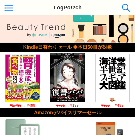
LogPo!2ch
Kindle日替わりセール ◆本日50冊が対象
¥1,738
→ ¥499
¥721
→ ¥199
¥800
→ ¥499
Amazonデバイスサマーセール