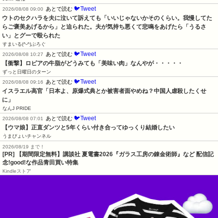
🐦Tweet
あとで読む
2026/08/08 09:00
ウトのセクハラを夫に泣いて訴えても「いいじゃないかそのくらい。我慢してた
らご褒美あげるから」と迫られた。夫が気持ち悪くて悲鳴をあげたら「うるさ
い」とグーで殴られた
すまいる(^-^)ぶろぐ
🐦Tweet
あとで読む
2026/08/08 10:27
【衝撃】ロピアの牛脂がどうみても「美味い肉」なんやが・・・・・
ずっと日曜日のターン
🐦Tweet
あとで読む
2026/08/08 09:16
イスラエル高官「日本よ、原爆式典とか被害者面やめね？中国人虐殺したくせ
に」
なんJ PRIDE
🐦Tweet
あとで読む
2026/08/08 07:01
【ウマ娘】正直ダンツと5年くらい付き合ってゆっくり結婚したい
うまぴょいチャンネル
2026/08/19 まで！
[PR] 【期間限定無料】講談社 夏電書2026『ガラス工房の錬金術師』など 配信記
念!good!な作品青田買い特集
Kindleストア