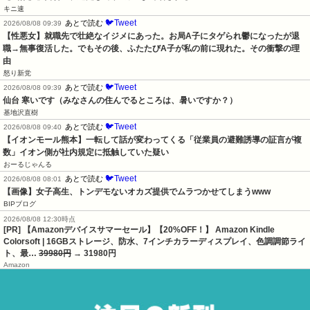
キニ速
🐦Tweet
あとで読む
2026/08/08 09:39
【性悪女】就職先で壮絶なイジメにあった。お局A子にタゲられ鬱になったが退
職→無事復活した。でもその後、ふたたびA子が私の前に現れた。その衝撃の理
由
怒り新党
🐦Tweet
あとで読む
2026/08/08 09:39
仙台 寒いです（みなさんの住んでるところは、暑いですか？）
基地沢直樹
🐦Tweet
あとで読む
2026/08/08 09:40
【イオンモール熊本】一転して話が変わってくる「従業員の避難誘導の証言が複
数」イオン側が社内規定に抵触していた疑い
おーるじゃんる
🐦Tweet
あとで読む
2026/08/08 08:01
【画像】女子高生、トンデモないオカズ提供でムラつかせてしまうwww
BIPブログ
2026/08/08 12:30時点
[PR] 【Amazonデバイスサマーセール】【20%OFF！】 Amazon Kindle
Colorsoft | 16GBストレージ、防水、7インチカラーディスプレイ、色調調節ライ
ト、最…
39980円
→ 31980円
Amazon