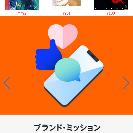
¥792
¥931
¥100