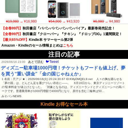
¥19,980
→ ¥16,980
¥54,900
→ ¥43,920
¥6,980
→ ¥4,980
【全巻99円】
秋田書店『ババンババンバンバンパイア』最新巻発売記念！
【全巻99円】
秋田書店『クローバー』『チキン』『ドロップOG』1週間限定！
【最大65%OFF】
Kindle本 サマーセール第2弾
Amazon・Kindleのセール情報まとめは
こちら
注目の記事
🐦Tweet
あとで読む
2026/06/16 23:00
ディズニー駐車場1000円増！チケットもフードも値上げ、夢
を買う“重い課金”「金の国じゃねぇか」
1 名前：尺アジ ★：2026/06/16(火) 20:24:30.67 ID:KMyDMQEL9.net 人々の胸を踊らせる
「夢の国」は、どんどん足を運びづらい存在に――。 6月16日から、東京ディジニーリゾート
の“駐車料金”が値上げとなった。 「対象となるのは、ディズニーランドとディズニーシーの両パ
ークです。普通乗用車が1000円増額で4000円になり、原付を含む二輪車は50…
みそパンNEWS
Kindle お得なセール本