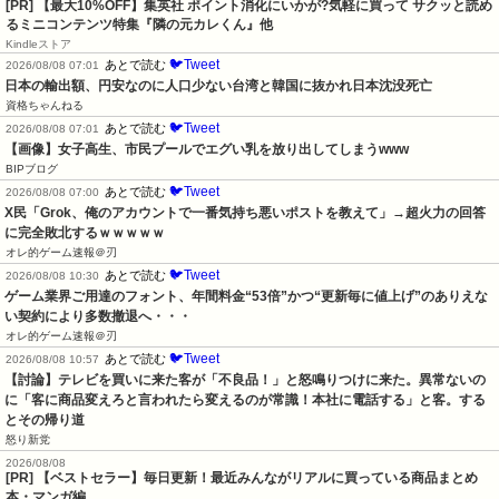
[PR] 【最大10%OFF】集英社 ポイント消化にいかが?気軽に買って サクッと読め
るミニコンテンツ特集『隣の元カレくん』他
Kindleストア
🐦Tweet
あとで読む
2026/08/08 07:01
日本の輸出額、円安なのに人口少ない台湾と韓国に抜かれ日本沈没死亡
資格ちゃんねる
🐦Tweet
あとで読む
2026/08/08 07:01
【画像】女子高生、市民プールでエグい乳を放り出してしまうwww
BIPブログ
🐦Tweet
あとで読む
2026/08/08 07:00
X民「Grok、俺のアカウントで一番気持ち悪いポストを教えて」→超火力の回答
に完全敗北するｗｗｗｗｗ
オレ的ゲーム速報＠刃
🐦Tweet
あとで読む
2026/08/08 10:30
ゲーム業界ご用達のフォント、年間料金“53倍”かつ“更新毎に値上げ”のありえな
い契約により多数撤退へ・・・
オレ的ゲーム速報＠刃
🐦Tweet
あとで読む
2026/08/08 10:57
【討論】テレビを買いに来た客が「不良品！」と怒鳴りつけに来た。異常ないの
に「客に商品変えろと言われたら変えるのが常識！本社に電話する」と客。する
とその帰り道
怒り新党
2026/08/08
[PR] 【ベストセラー】毎日更新！最近みんながリアルに買っている商品まとめ
本・マンガ編