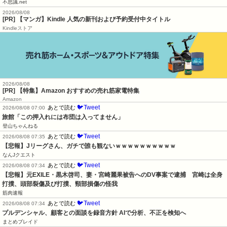
不思議.net
2026/08/08
[PR] 【マンガ】Kindle 人気の新刊および予約受付中タイトル
Kindleストア
2026/08/08
[PR] 【特集】Amazon おすすめの売れ筋家電特集
Amazon
🐦Tweet
あとで読む
2026/08/08 07:00
旅館「この押入れには布団は入ってません」
登山ちゃんねる
🐦Tweet
あとで読む
2026/08/08 07:35
【悲報】Jリーグさん、ガチで誰も観ないｗｗｗｗｗｗｗｗｗｗ
なんJクエスト
🐦Tweet
あとで読む
2026/08/08 07:34
【悲報】元EXILE・黒木啓司、妻・宮崎麗果被告へのDV事案で逮捕　宮崎は全身
打撲、頭部裂傷及び打撲、頸部損傷の怪我
筋肉速報
🐦Tweet
あとで読む
2026/08/08 07:34
プルデンシャル、顧客との面談を録音方針 AIで分析、不正を検知へ
まとめブレイド