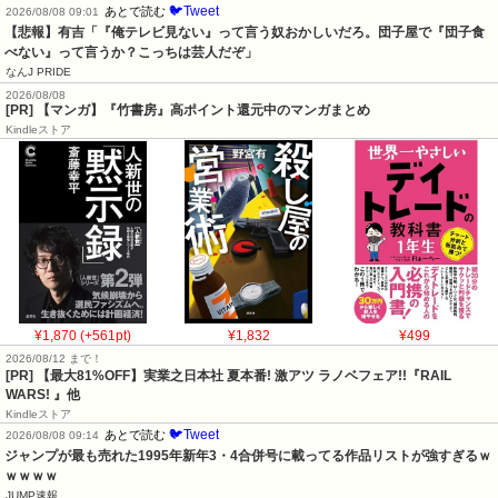
🐦Tweet
あとで読む
2026/08/08 09:01
【悲報】有吉「『俺テレビ見ない』って言う奴おかしいだろ。団子屋で『団子食
べない』って言うか？こっちは芸人だぞ」
なんJ PRIDE
2026/08/08
[PR] 【マンガ】『竹書房』高ポイント還元中のマンガまとめ
Kindleストア
¥1,870 (+561pt)
¥1,832
¥499
2026/08/12 まで！
[PR] 【最大81%OFF】実業之日本社 夏本番! 激アツ ラノベフェア!!『RAIL
WARS! 』他
Kindleストア
🐦Tweet
あとで読む
2026/08/08 09:14
ジャンプが最も売れた1995年新年3・4合併号に載ってる作品リストが強すぎるｗ
ｗｗｗｗ
JUMP速報