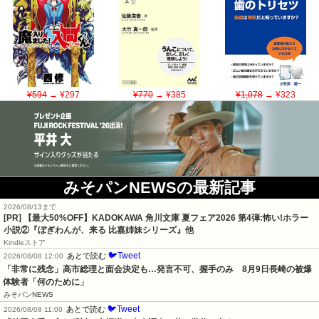
¥594
→ ¥297
¥770
→ ¥385
¥1,078
→ ¥323
みそパンNEWSの最新記事
2026/08/13まで
[PR] 【最大50%OFF】KADOKAWA 角川文庫 夏フェア2026 第4弾:怖い!ホラー
小説②『ぼぎわんが、来る 比嘉姉妹シリーズ』他
Kindleストア
🐦Tweet
あとで読む
2026/08/08 12:00
「非常に残念」高市総理と面会決定も…発言不可、握手のみ　8月9日長崎の被爆
体験者「何のために」
みそパンNEWS
🐦Tweet
あとで読む
2026/08/08 11:00