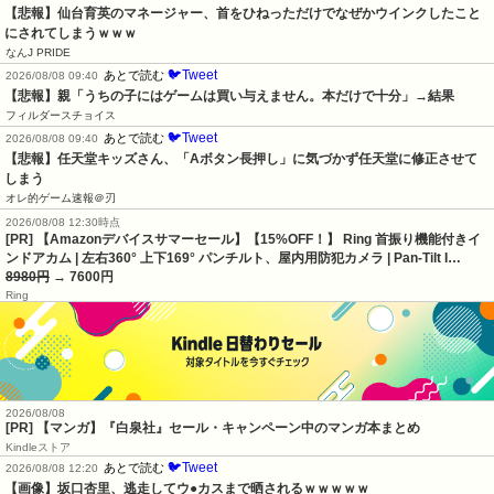
【悲報】仙台育英のマネージャー、首をひねっただけでなぜかウインクしたこと
にされてしまうｗｗｗ
なんJ PRIDE
🐦Tweet
あとで読む
2026/08/08 09:40
【悲報】親「うちの子にはゲームは買い与えません。本だけで十分」→結果
フィルダースチョイス
🐦Tweet
あとで読む
2026/08/08 09:40
【悲報】任天堂キッズさん、「Aボタン長押し」に気づかず任天堂に修正させて
しまう
オレ的ゲーム速報＠刃
2026/08/08 12:30時点
[PR] 【Amazonデバイスサマーセール】【15%OFF！】 Ring 首振り機能付きイ
ンドアカム | 左右360° 上下169° パンチルト、屋内用防犯カメラ | Pan-Tilt I…
8980円
→ 7600円
Ring
2026/08/08
[PR] 【マンガ】『白泉社』セール・キャンペーン中のマンガ本まとめ
Kindleストア
🐦Tweet
あとで読む
2026/08/08 12:20
【画像】坂口杏里、逃走してウ●カスまで晒されるｗｗｗｗｗ