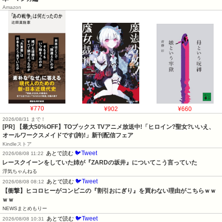
Amazon
¥770
¥902
¥660
2026/08/31 まで！
[PR] 【最大50%OFF】TOブックス TVアニメ放送中!「ヒロイン?聖女?いいえ、
オールワークスメイドです(誇)!」新刊配信フェア
Kindleストア
🐦Tweet
あとで読む
2026/08/08 11:22
レースクイーンをしていた姉が『ZARDの坂井』についてこう言っていた
浮気ちゃんねる
🐦Tweet
あとで読む
2026/08/08 08:12
【衝撃】ヒコロヒーがコンビニの『割引おにぎり』を買わない理由がこちらｗｗ
ｗｗ
NEWSまとめもりー
🐦Tweet
あとで読む
2026/08/08 10:31