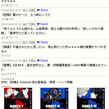
ｗｗｗｗｗ
まとめブレイド
🐦Tweet
あとで読む
2026/08/08 05:27
【悲報】夏のピーク、もう終わってた
ぶる速-VIP
🐦Tweet
あとで読む
2026/08/08 05:31
「来てもらうのも疲れる」お盆帰省、迎える親のSNS本音に「寂しいのやら複
雑」「親孝行だと思っていたのに」
まとめブレイド
🐦Tweet
あとで読む
2026/08/08 05:30
【報復】不倫されたかと思ったら、実は弟だった件ｗｗｗｗ俺の復讐がヤバすぎ
るｗ
キスログ
🐦Tweet
あとで読む
2026/08/08 05:30
【衝撃】元EXILE・黒木啓司さん、妻・宮崎麗果被告へのDV事案で逮捕されてい
た・・・・・・・・・
なんJクエスト
2026/08/08
[PR] 【特集】Amazon 売れ筋食品・美容・ペット特集
Amazon