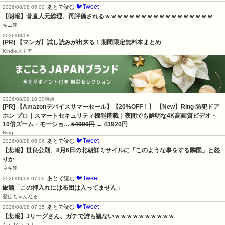
🐦Tweet
あとで読む
2026/08/08 05:00
【朗報】菅直人元総理、再評価されるｗｗｗｗｗｗｗｗｗｗｗｗｗｗｗｗｗｗ
キニ速
2026/08/08
[PR] 【マンガ】試し読みが出来る！期間限定無料本まとめ
Kindleストア
2026/08/08 10:30時点
[PR] 【Amazonデバイスサマーセール】【20%OFF！】 【New】Ring 防犯ドア
ホン プロ｜スマートセキュリティ機能搭載｜夜間でも鮮明な4K高画質ビデオ・
10倍ズーム・モーショ…
54900円
→ 43920円
Ring
🐦Tweet
あとで読む
2026/08/08 05:06
【悲報】世良公則、8月6日の北朝鮮ミサイルに「このような事をする隣国」と怒
りか
ネギ速
🐦Tweet
あとで読む
2026/08/08 07:00
旅館「この押入れには布団は入ってません」
登山ちゃんねる
🐦Tweet
あとで読む
2026/08/08 07:35
【悲報】Jリーグさん、ガチで誰も観ないｗｗｗｗｗｗｗｗｗｗ