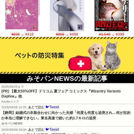
¥836
→ ¥418
¥858
→ ¥499
¥1,540
→ ¥399
みそパンNEWSの最新記事
2026/08/25まで
[PR]
【最大50%OFF】ドリコム 夏フェア コミックス『Wizardry Variants
Daphne』他
Kindleストア
🐦Tweet
あとで読む
2026/08/08 10:00
【静岡】結婚式の衣装合わせに向かった夫婦「何度も何度も追突され…何が目的
か本当に理解できない」東名高速で続いた約1.7キロの追突
みそパンNEWS
🐦Tweet
あとで読む
2026/08/08 09:00