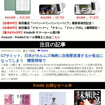
¥19,980
→ ¥16,980
¥12,980
→ ¥8,790
¥8,980
→ ¥7,600
【全巻99円】
秋田書店『ババンババンバンバンパイア』最新巻発売記念！
【全巻99円】
秋田書店『クローバー』『チキン』『ドロップOG』1週間限定！
【最大65%OFF】
Kindle本 サマーセール第2弾
Amazon・Kindleのセール情報まとめは
こちら
注目の記事
🐦Tweet
あとで読む
2026/06/16 15:00
G7サミット、日本がホルムズ海峡に自衛隊派遣するか焦点に
なってしまう 機雷掃海で
1 名前：お断り ★：2026/06/16(火) 13:56:48.35 ID:8glDWRAu9.net G7サミット出席の高市首
相、トランプ大統領との個別会談を調整 ホルムズ海峡への自衛隊派遣焦点 合意を受け、高市首
相は、イギリス・フランス・ドイツ・イタリアが出したホルムズ海峡の安全確保に関する共同声
明に「参加する」と明言しています。 この共同声明は機雷掃海などに関与するとしていて、…
みそパンNEWS
Kindle お得なセール本