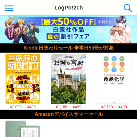
LogPo!2ch
Kindle日替わりセール ◆本日50冊が対象
¥2,090
→ ¥499
¥1,188
→ ¥499
¥3,520
→ ¥499
Amazonデバイスサマーセール