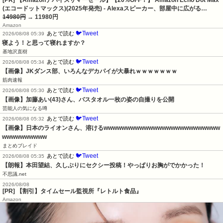
[PR] 【Amazonデバイスサマーセール】【20%OFF！】 Amazon Echo Dot Max
(エコードットマックス)(2025年発売) - Alexaスピーカー、部屋中に広がる…
14980円
→ 11980円
Amazon
🐦Tweet
あとで読む
2026/08/08 05:39
寝よう！と思って寝れますか？
基地沢直樹
🐦Tweet
あとで読む
2026/08/08 05:34
【画像】JKダンス部、いろんなデカパイが大暴れｗｗｗｗｗｗｗ
筋肉速報
🐦Tweet
あとで読む
2026/08/08 05:30
【画像】加藤あい(43)さん、バスタオル一枚の姿の自撮りを公開
芸能人の気になる噂
🐦Tweet
あとで読む
2026/08/08 05:32
【画像】日本のライオンさん、溶けるwwwwwwwwwwwwwwwwwwwwwwwwww
wwwwwwwwww
まとめブレイド
🐦Tweet
あとで読む
2026/08/08 05:35
【朗報】本田望結、久しぶりにセクシー投稿！やっぱりお胸がでかかった！
不思議.net
2026/08/08
[PR] 【割引】タイムセール監視所『レトルト食品』
Amazon