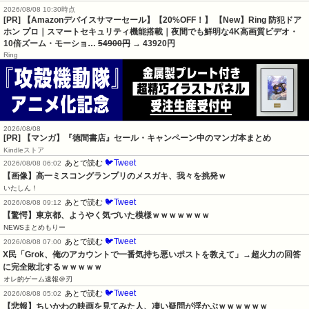
2026/08/08 10:30時点
[PR] 【Amazonデバイスサマーセール】【20%OFF！】 【New】Ring 防犯ドア
ホン プロ｜スマートセキュリティ機能搭載｜夜間でも鮮明な4K高画質ビデオ・
10倍ズーム・モーショ…
54900円
→ 43920円
Ring
2026/08/08
[PR] 【マンガ】『徳間書店』セール・キャンペーン中のマンガ本まとめ
Kindleストア
🐦Tweet
あとで読む
2026/08/08 06:02
【画像】高一ミスコングランプリのメスガキ、我々を挑発ｗ
いたしん！
🐦Tweet
あとで読む
2026/08/08 09:12
【驚愕】東京都、ようやく気づいた模様ｗｗｗｗｗｗｗ
NEWSまとめもりー
🐦Tweet
あとで読む
2026/08/08 07:00
X民「Grok、俺のアカウントで一番気持ち悪いポストを教えて」→超火力の回答
に完全敗北するｗｗｗｗｗ
オレ的ゲーム速報＠刃
🐦Tweet
あとで読む
2026/08/08 05:02
【悲報】ちいかわの映画を見てみた人、凄い疑問が浮かぶｗｗｗｗｗｗ