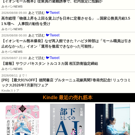
【イオンモール熊本】従業員の避難誘導で、社内規定に抵触か
みそパンNEWS
🐦Tweet
あとで読む
2026/08/08 05:00
高市総理「物価上昇を上回る賃上げを日本に定着させる」 →国家公務員月給3.5
1％増へ    人事院の勧告を受け
みそパンNEWS
🐦Tweet
あとで読む
2026/08/08 00:00
【イオンモール熊本爆発】なぜ再入館できた？ハビタ幹部は「モール職員は引き
止めなかった」イオン「運用を徹底できなかった可能性」
みそパンNEWS
🐦Tweet
あとで読む
2026/08/07 22:00
【速報】サウジ パキスタン トルコ３カ国 相互防衛協定締結
みそパンNEWS
2026/08/11 まで！
[PR] 【最大91%OFF】徳間書店 ブルターニュ花嫁異聞7巻発売記念! リュウコミ
ックス2026年7月新刊フェア
Kindleストア
Kindle 最近の売れ筋本