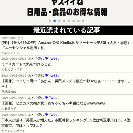
最近読まれている記事
2026/08/20まで
[PR]
【最大65%OFF】Amazon公式 Kindle本 サマーセール第2弾（人文・思想）
『エッセンシャル思考』他
Kindleストア
🐦Tweet
あとで読む
2026/08/08 05:06
ミニスカートで気をつけること
まとめブレイド
🐦Tweet
あとで読む
2026/08/08 06:05
【画像】ココリコ田中「あかん、浜田メッチャ腹立つ奴やなぁ･････････せや！」
⇒！！
不思議.net
🐦Tweet
あとで読む
2026/08/08 05:09
【画像】ゼニガメの抱き枕、めちゃくちゃ卑猥になるwwwwwww
ぶる速-VIP
🐦Tweet
あとで読む
2026/08/08 05:08
日本人が減り「外国人が増えた」市区町村ランキング…5位は埼玉県川口市、4位
京都市、ではトップ3は？
がーるずレポート