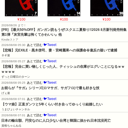
¥100
¥100
¥100
2026/08/26 まで！
[PR] 【最大50%OFF】ガンガン読もうぜ!スクエニ夏祭り!!2026 8月新刊発売特集
第1弾『灰宮先輩は怖くてかわいい』他
Kindleストア
🐦Tweet
あとで読む
2026/08/08 05:30
【悲報】元EXILE・黒木啓司、妻・宮崎麗果への保護命令違反の疑いで逮捕
ネギ速
🐦Tweet
あとで読む
2026/08/08 05:27
【悲報】完全に買い物しくじった人、ティッシュの在庫がエグいことになるｗｗ
ｗｗｗｗ
ずっと日曜日のターン
🐦Tweet
あとで読む
2026/08/08 05:25
お前らが『サガ』シリーズ(ロマサガ、サガフロ)で最も好きな技
げぇ速
🐦Tweet
あとで読む
2026/08/08 07:01
【ウマ娘】正直ダンツと5年くらい付き合ってゆっくり結婚したい
うまぴょいチャンネル
🐦Tweet
あとで読む
2026/08/08 07:01
日本の輸出額、円安なのに人口少ない台湾と韓国に抜かれ日本沈没死亡
資格ちゃんねる