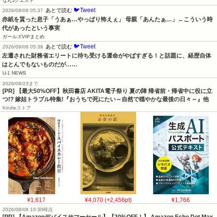
なんJクエスト
🐦Tweet
あとで読む
2026/08/08 05:37
赤紙を貰った息子「うあぁ…やっぱり怖えぇ」 母親「あんたぁ…」←こういう時
代があったという事実
ガールズVIPまとめ
🐦Tweet
あとで読む
2026/08/08 05:39
左遷された財務省エリートに待ち受ける運命がやばすぎる！と話題に、経歴自体
はとんでもないものだが……
U-1 NEWS
2026/08/23まで
[PR] 【最大50%OFF】秋田書店 AKITA電子祭り 夏の陣 帰省前・帰省中に役に立
つ!? 嫁姑トラブル特集!『おうちで死にたい～自然で穏やかな最後の日々～』他
Kindleストア
¥1,617
¥4,070 (+2,456pt)
¥1,766
2026/08/08 10:30時点