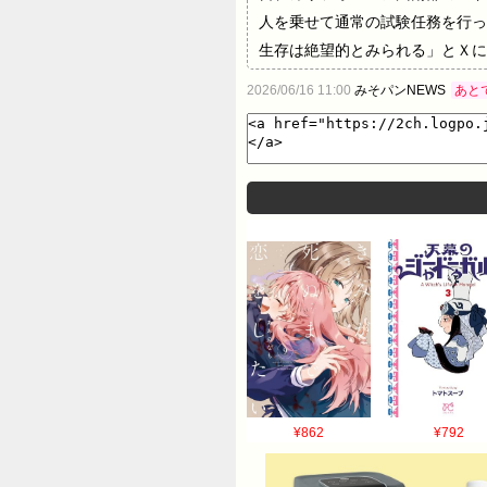
人を乗せて⁠通常の試験任務を行
生存は絶望的とみられ​る」とＸに
2026/06/16 11:00
みそパンNEWS
あと
¥862
¥792