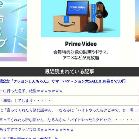
最近読まれている記事
開記念『クレヨンしんちゃん』 サマーバケ～ション大SALE!! 30巻まで33円
トに行った息子、絶望ｗｗｗｗｗｗｗ
『崩壊』してしまう・・・・・
【悲報】ナイナイ岡村、家事に「言ってくれたら済む話やん」→なるみに「バイトやったらクビやで」と一喝され黙り込む
【悲報】ナイナイ岡村さん「言ってくれたら済む話やん」なるみさん「バイトやったらクビやで」・・・・・・・・・
ありすぎてクッソワロタｗｗｗｗｗｗｗｗｗ
フェア!『青の騎士ベルゼルガ物語』他