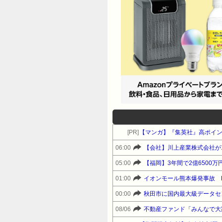
[PR]
【マンガ】『集英社』高ポイ
06:00
【会社】川上産業株式会社が
05:00
【福岡】3年間で2億6500
01:00
00:00
秋田市に国内最大級データセ
08/06
不動産ファンド「みんなで大