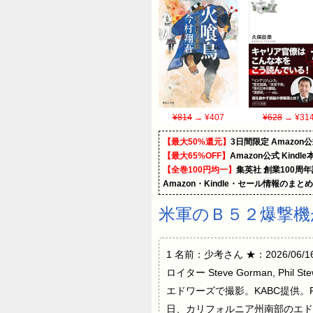
¥814
→ ¥407
¥628
→ ¥31
【最大50%還元】
3日間限定 Amaz
【最大65%OFF】
Amazon公式 Kind
【全巻100円均一】
集英社 創業100周
Amazon・Kindle・セール情報のまと
米軍のＢ５２爆撃機
1 名前：少考さん ★：2026/06/1
ロイター Steve Gorman, P
エドワーズで撮影。KABC提供。R
日、カリフォル‌ニア州南部のエ