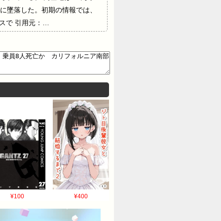
後に墜落した。初期の情報では、
スで 引用元：…
¥100
¥400