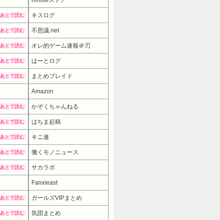
キスログ
あとで読む
不思議.net
あとで読む
オレ的ゲーム速報＠刃
あとで読む
はーとログ
あとで読む
まとめブレイド
あとで読む
Amazon
かぞくちゃんねる
あとで読む
はちま起稿
あとで読む
キニ速
あとで読む
働くモノニュース
あとで読む
サカラボ
あとで読む
Fanxieast
ガールズVIPまとめ
あとで読む
気団まとめ
あとで読む