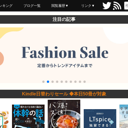
ンキング
ブログ一覧
閲覧履歴▼
リンク▼
ブックマーク
最近読んだ
あとで読む
ネットスーパー
飲食店舗用品
セール情報
注目の記事
Kindle日替わりセール ◆本日50冊が対象