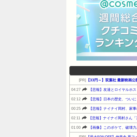
[PR]
【33円～】双葉社 最新映画公
04:27
【悲報】友達とロイヤルホス
02:12
【悲報】日本の歴史、ついに
00:25
02:11
01:00
【画像】このボケて、破壊力
[PR]
【最大50%OFF】伸童舎 夏