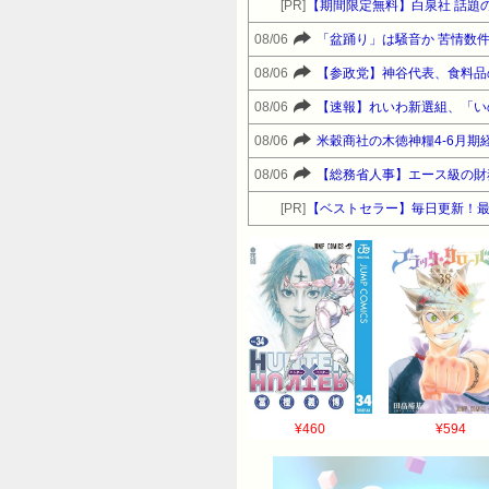
[PR]
【期間限定無料】白泉社 話題
08/06
「盆踊り」は騒音か 苦情数
08/06
【参政党】神谷代表、食料品
08/06
【速報】れいわ新選組、「い
08/06
米穀商社の木徳神糧4-6月期経
08/06
【総務省人事】エース級の財
[PR]
【ベストセラー】毎日更新！
¥460
¥594