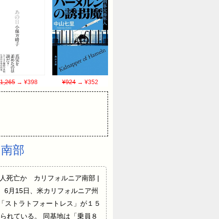
1,265
→ ¥398
¥924
→ ¥352
ア南部
落、乗員8人死亡か カリフォルニア南部 |
した現場。6月15日、米カリフォルニア州
撃機「ストラトフォートレ​ス」が１５
られ​ている。 同基地は「乗員８