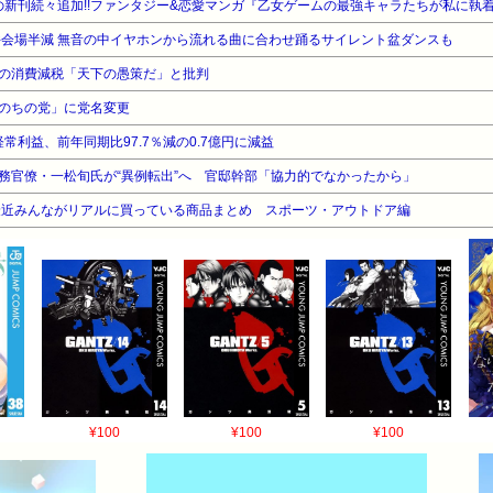
の新刊続々追加!!ファンタジー&恋愛マンガ『乙女ゲームの最強キャラたちが私に執
件会場半減 無音の中イヤホンから流れる曲に合わせ踊るサイレント盆ダンスも
の消費減税「天下の愚策だ」と批判
のちの党」に党名変更
常利益、前年同期比97.7％減の0.7億円に減益
務官僚・一松旬氏が“異例転出”へ 官邸幹部「協力的でなかったから」
最近みんながリアルに買っている商品まとめ スポーツ・アウトドア編
¥100
¥100
¥100