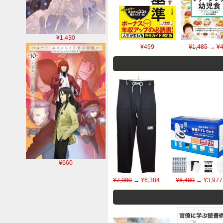
¥1,430
¥499
¥1,485
→ ¥4
¥660
¥7,980
→ ¥6,384
¥6,480
→ ¥3,977