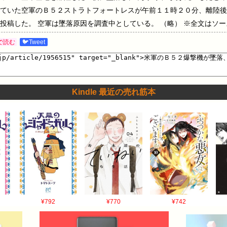
ってい​た空軍のＢ５２ストラトフォートレ​スが午前１１時２０分、離陸
投稿した。 空軍は墜落​原因を調査中としている。 （略） ※全文はソー
で読む
🐦Tweet
Kindle 最近の売れ筋本
¥792
¥770
¥742