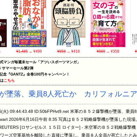
4
¥1,485
→ ¥499
¥858
→ ¥418
¥880
→ ¥358
¥
on公式マンガ毎週末セール「アツいスポーツマンガ」
le本 サマーセール第2弾
年記念『GANTZ』全巻100円キャンペーン！
めは
こちら
が墜落、乗員8人死亡か カリフォルニ
6(火) 09:44:43.48 ID:50bFPHvt9.net 米軍のＢ５２爆撃機が墜
hil Stewart 2026年6月16日午前 8:35 写真はＢ５２戦略爆撃機が墜落
EUTERS [ロサンゼルス １５日 ロイター] - 米空軍のＢ５２戦略爆
ドワーズ空軍基地を離陸した直後に墜落し、乗員８人全​員が死亡したとみ