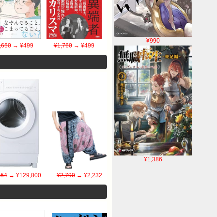
¥990
,650
→ ¥499
¥1,760
→ ¥499
¥1,386
454
→ ¥129,800
¥2,790
→ ¥2,232