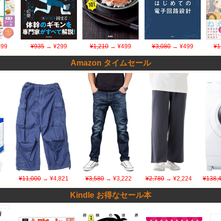
99
¥935
→ ¥299
¥1,210
→ ¥499
¥3,080
→ ¥499
¥1
Amazon タイムセール
¥11,000
→ ¥4,821
¥3,580
→ ¥3,222
¥2,780
→ ¥2,224
¥138,
Kindle お得なセール本