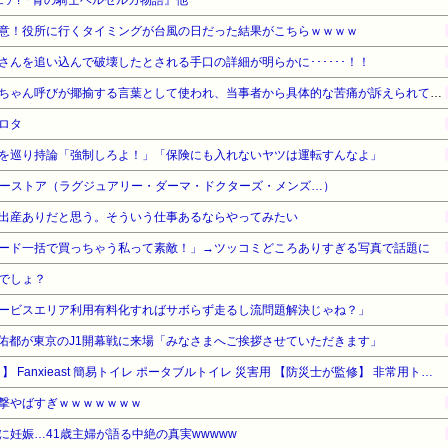
意！役所に行くタイミングが台風の日だった結果がこちらｗｗｗｗ
んを追い込んで破壊したとされる手口の詳細が明らかに･･････！！
近畿大学准教授、苦言「みいちゃん呼びが揶揄する言葉として使われ、当事者から具体的な苦痛が訴えられている。文化芸術は人を傷つけてもよい。ただし、傷つけ方がある」
ロタ
を巡り持論「強制しろよ！」「保険にも入れないヤツは運転すんなよ」
ティーストア（ラグジュアリー・ダーマ・ドクターズ・メンズ…）
出産ありだと思う。そういう仕事あるならやってみたい
ード一括で買っちゃう私って素敵！」→ツッコミどころありすぎる写真で話題に
でしょ？
ービスエリア利用有料化すればサボらず走るし流問題解決じゃね？」
佑都が東京のJ1開幕戦に来場「みなさまへご挨拶させていただきます」
【タイムセール】【39%OFF！】 Fanxieast 簡易トイレ ポータブルトイレ 災害用 【防災士が監修】 非常用トイレ 携帯トイレ 強力消臭 どこでも簡単トイレ 防災 トイレ 災害用/非常用/携帯用 登山 防災グッズ トイレセット 凝固剤 手袋 防臭袋 15年保存（120回）
撃やばすぎｗｗｗｗｗｗｗ
妊娠…41歳主婦が語る中絶の真実wwwww