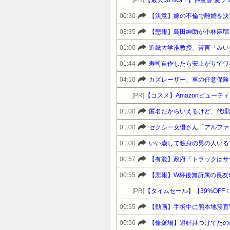
00:30
【決意】嫁の不倫で離婚を決
03:35
【悲報】島田紳助が小林麻耶さ
01:00
01:44
寿司自作したら安上がりでワ
04:10
カズレーザー、車の任意保険
[PR]
【コスメ】Amazonビュー
01:00
匿名だからいえるけど、代理
01:00
セクシー女優さん「アルファ
01:00
いい歳して独身の男の人いる
00:57
【有能】政府「トラックはサ
00:55
【悲報】W杯後無所属の長友
[PR]
00:55
【動画】手術中に熊本地震直
00:50
【修羅場】避妊具つけてたのに