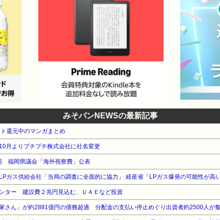
みそパンNEWSの最新記事
ント還元中のマンガまとめ
10月よりプチプチ株式会社に社名変更
万円 福岡県議会「海外視察費」公表
ンター 建設費２兆円見込む、ＵＡＥなど投資
家さん」が約2881億円の債務超過 分配金の支払い停止めぐり出資者約2500人が