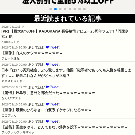
最近読まれている記事
2026/08/13まで
[PR] 【最大87%OFF】KADOKAWA 長谷敏司デビュー25周年フェア!『円環少
女』他
Kindleストア
🐦Tweet
あとで読む
2026/08/10 10:50
【画像】白人のケツｗｗｗｗｗｗｗｗ
ラビット速報
🐦Tweet
あとで読む
2026/08/10 09:00
日本「はいっ死刑確定、ぶっ殺します」他国「犯罪者であっても人権を尊重しま
す」→…結果これなんだがどっちが正論？
カオスちゃんねる
🐦Tweet
あとで読む
2026/08/10 09:22
【驚愕】岐阜県、意外と都会だったｗｗｗｗｗｗｗｗｗｗ
なんJクエスト
🐦Tweet
あとで読む
2026/08/10 09:00
【画像】最新のひろゆき、白髪系イケオジになるｗｗｗ
ここぴょん！
🐦Tweet
あとで読む
2026/08/10 09:00
【芸能】国生さゆり、とんでもない爆弾を投下ｗｗｗｗｗｗｗｗｗｗｗｗｗｗ
アルファルファモザイク