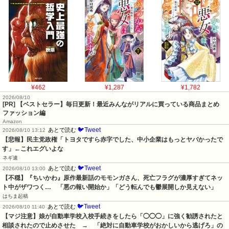
¥462
¥1,287
¥1,782
2026/08/10
[PR] 【ベストセラー】毎日更新！最近みんながリアルに買っている商品まとめ
ファッション編
Amazon
🐦Tweet
あとで読む
2026/08/10 13:12
【悲報】民主党政権「トヨタですら赤字でした、中小企業はもっとヤバかったで
す」←これエグいよな
ネギ速
🐦Tweet
あとで読む
2026/08/10 13:00
【不穏】『ちいかわ』原作最新話のモモンガさん、死亡フラグが濃厚すぎてネッ
ト中がザワつく…　「悪の報い開始か」「どう転んでも鬱展開しか見えない」
はちま起稿
🐦Tweet
あとで読む
2026/08/10 11:40
【マジ注意】娘が自動車学校入校手続きをしたら「◯◯◯」に強く勧誘されたと
相談されたので止めさせた　→　「絶対に自動車学校がおかしいから逃げろ」の