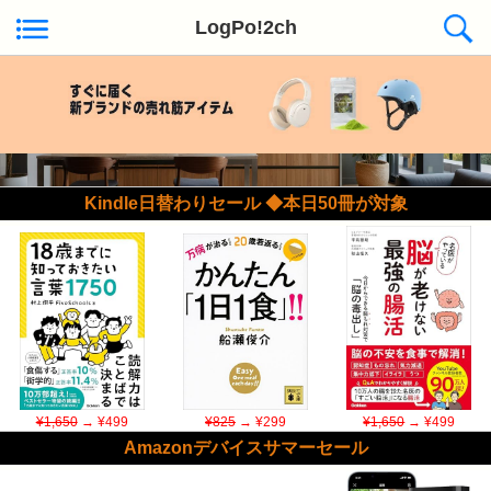
LogPo!2ch
Kindle日替わりセール ◆本日50冊が対象
¥1,650
→ ¥499
¥825
→ ¥299
¥1,650
→ ¥499
Amazonデバイスサマーセール