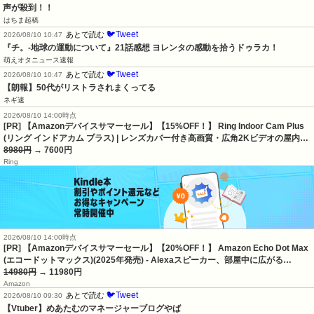
声が殺到！！
はちま起稿
🐦Tweet
あとで読む
2026/08/10 10:47
『チ。-地球の運動について』21話感想 ヨレンタの感動を拾うドゥラカ！
萌えオタニュース速報
🐦Tweet
あとで読む
2026/08/10 10:47
【朗報】50代がリストラされまくってる
ネギ速
2026/08/10 14:00時点
[PR] 【Amazonデバイスサマーセール】【15%OFF！】 Ring Indoor Cam Plus
(リング インドアカム プラス) | レンズカバー付き高画質・広角2Kビデオの屋内…
8980円
→ 7600円
Ring
2026/08/10 14:00時点
[PR] 【Amazonデバイスサマーセール】【20%OFF！】 Amazon Echo Dot Max
(エコードットマックス)(2025年発売) - Alexaスピーカー、部屋中に広がる…
14980円
→ 11980円
Amazon
🐦Tweet
あとで読む
2026/08/10 09:30
【Vtuber】めあたむのマネージャーブログやば