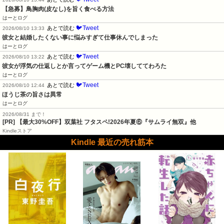
【急募】鳥胸肉(皮なし)を旨く食べる方法
はーとログ
🐦Tweet
あとで読む
2026/08/10 13:33
彼女と結婚したくない事に悩みすぎて仕事休んでしまった
はーとログ
🐦Tweet
あとで読む
2026/08/10 13:22
彼女が浮気の仕返しとか言ってゲーム機とPC壊しててわろた
はーとログ
🐦Tweet
あとで読む
2026/08/10 12:44
ほうじ茶の旨さは異常
はーとログ
2026/08/31 まで！
[PR] 【最大30%OFF】双葉社 フタスペ!2026年夏⑥『サムライ無双』他
Kindleストア
Kindle 最近の売れ筋本