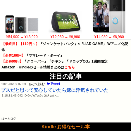
¥54,900
→ ¥43,920
¥12,980
→ ¥9,980
¥14,980
→ ¥8,980
【最終日】【110円～】
『ジャンケットバンク』×『LIAR GAME』 Wアニメ化記
念
【全巻100円】
『ママレード・ボーイ』
【全巻99円】
『クローバー』『チキン』『ドロップOG』1週間限定
Amazon・Kindleのセール情報まとめは
こちら
注目の記事
🐦Tweet
あとで読む
2026/06/09 07:33
ブスだと思って安心していたら嫁に浮気されていた
1:18:31:43.642 ID:6yqW7vs9d 泣きたい…
はーとログ
Kindle お得なセール本