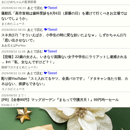
おにひめちゃんの監視部屋
🐦Tweet
あとで読む
2026/08/10 09:23
蓮舫氏「高市首相は歯科受診を8月6日（原爆の日）を避けて行くべきお立場では
ないでしょうか」
まとめたニュース
🐦Tweet
あとで読む
2026/08/10 09:00
スネ夫(17)「そういえばさ、小学生の時に変な奴いたよなｗ」 しずかちゃん(17)
「思い出させないで」
ああ言えばForYou
🐦Tweet
あとで読む
2026/08/10 11:08
【悲報】22歳の女さん、いきなり面識ない女子中学生にラリアットし逮捕される 
→ ﾈｯﾄ「私、女なんですけど？！」
政経ワロスまとめニュース♪
🐦Tweet
あとで読む
2026/08/10 11:09
彫り師YouTuber「スミ入れてるヤツ、全員バカです」「ドタキャン当たり前、カ
ネはない、挨拶もできない」
コノユビニュース
2026/08/20 まで！
[PR]
【全巻99円】マッグガーデン『まもって守護月天！』99円均一セール
Kindleストア