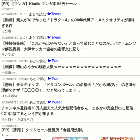
[PR] 【マンガ】Kindle マンガ本 55円セール
Amazon
🐦Tweet
あとで読む
2026/08/10 11:05
【動画】素人がAIで作った「ドラクエ4」の90年代風アニメのクオリティが凄す
ぎる件
えび通
🐦Tweet
あとで読む
2026/08/10 11:08
【性接待疑惑】『これからはやらない』と言って済むことなのか…パク・ムンソ
ン解説委員、大韓サッカー協会の謝罪文に怒り・・
サカラボ
🐦Tweet
あとで読む
2026/08/10 08:35
【画像】磯山さやかの経験人数ｗｗｗｗｗｗｗｗｗｗｗｗｗｗｗｗｗｗ
不思議.net
🐦Tweet
あとで読む
2026/08/10 09:30
【悲報】最近のキッズ、『ドラゴンボール』の名場面「だから滅びた」の意味が
理解できず「◯◯◯◯！」だと怒ってしまう…
はちま起稿
🐦Tweet
あとで読む
2026/08/10 12:40
チャンネル登録者30万人超えの人気女性配信者さん、まさかの完全顔出し配信→
◯◯に似てるという声が集まる
オレ的ゲーム速報＠刃
2026/08/10
[PR] 【割引】タイムセール監視所『食器用洗剤』
Amazon