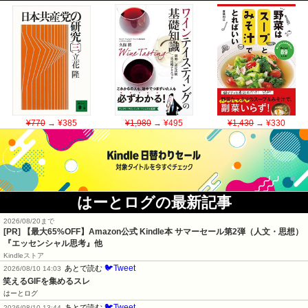
¥770
→ ¥385
¥1,980
→ ¥495
¥1,430
→ ¥330
はーとログの最新記事
2026/08/20まで
[PR]
【最大65%OFF】Amazon公式 Kindle本 サマーセール第2弾（人文・思想）
『エッセンシャル思考』他
Kindleストア
🐦Tweet
あとで読む
2026/08/10 14:03
笑えるGIFを集めるスレ
はーとログ
🐦Tweet
あとで読む
2026/08/10 13:44