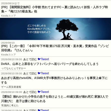
2026/08/14まで
[PR] 【期間限定無料】小学館 売れてます!FC～夏に読みたい! 妖怪・人外ラブ特
集～『俺だけの吸血鬼』他
Kindleストア
2026/08/10
[PR] 【この一冊】「令和7年下半期 第175回 芥川賞・直木賞」受賞作品『ゾンビ
回収婦』『けんぐゎい』
Kindleストア
🐦Tweet
あとで読む
2026/08/10 09:00
DeNA、山本と上茶谷をソフトバンクへ送りパリーグを終わらしてしまう
ってなんじぇですかー
🐦Tweet
あとで読む
2026/08/10 09:00
あおぎり高校のviviON、ASMR大手V事務所けもみみりふれっ！を事実上傘下に
する
ゲーム実況者速報
🐦Tweet
あとで読む
2026/08/10 09:00
【愛知】溺れかけた小学生の息子を助けようと…40歳父親が溺れ死亡 家族3人で
川遊びに　息子は妻に助けられる
常識的に考えた
🐦Tweet
あとで読む
2026/08/10 09:00