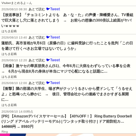
Vtuberまとめるよ～ん
🐦Tweet
あとで読む
2026/08/10 08:30
【放送事故】「チョコミントよりも　あ・な・た」の声優・降幡愛さん、TV番組
で巨大落とし穴に落とされてしまう　→　お前らの想像の300倍以上絵面がヤバ
いｗｗｗｗ
はちま起稿
🐦Tweet
あとで読む
2026/08/10 13:40
蓮舫氏、高市首相が8月6日（原爆の日）に歯科受診に行ったことを批判「この日
を避けて行くべきお立場ではないでしょうか」
はちま起稿
🐦Tweet
あとで読む
2026/08/10 12:20
【画像】激ヤセの華原朋美さん(51)、今年6月に大病をわずらっている事を公表　
→　6月から現在8月の身体が本当にマジで心配になると話題に…
はちま起稿
🐦Tweet
あとで読む
2026/08/10 12:00
【衝撃】隣の部屋の大学生、喘ぎ声がクッソうるさいから壁ドンして「うるせえ
よ」と怒鳴ったら静かに　→　後日、管理会社からの連絡でまさかすぎる展開
に…
はちま起稿
2026/08/10 14:00時点
[PR] 【Amazonデバイスサマーセール】【40%OFF！】 Ring Battery Doorbell
(リング ドアベル バッテリーモデル) | ワンタッチ取り付け | ドア前防犯カ…
14980円
→ 8980円
Ring