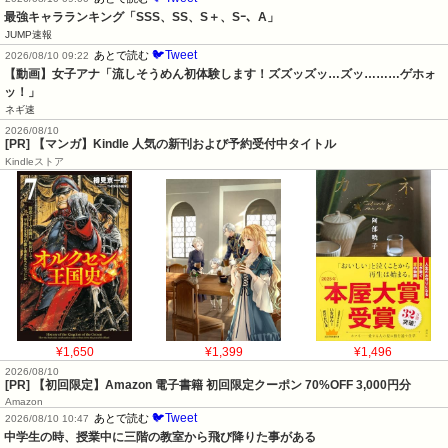
最強キャラランキング「SSS、SS、S＋、Sｰ、A」
JUMP速報
🐦Tweet
あとで読む
2026/08/10 09:22
【動画】女子アナ「流しそうめん初体験します！ズズッズッ…ズッ………ゲホォ
ッ！」
ネギ速
2026/08/10
[PR] 【マンガ】Kindle 人気の新刊および予約受付中タイトル
Kindleストア
¥1,650
¥1,399
¥1,496
2026/08/10
[PR] 【初回限定】Amazon 電子書籍 初回限定クーポン 70%OFF 3,000円分
Amazon
🐦Tweet
あとで読む
2026/08/10 10:47
中学生の時、授業中に三階の教室から飛び降りた事がある