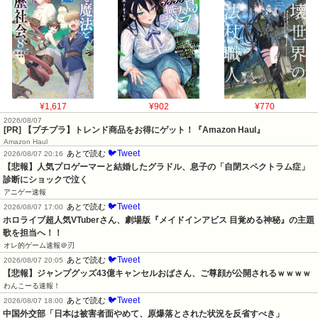
¥1,617
¥902
¥770
2026/08/07
[PR] 【プチプラ】トレンド商品をお得にゲット！『Amazon Haul』
Amazon Haul
🐦Tweet
あとで読む
2026/08/07 20:16
【悲報】人気プロゲーマーと結婚したグラドル、息子の「自閉スペクトラム症」
診断にショックで泣く
アニゲー速報
🐦Tweet
あとで読む
2026/08/07 17:00
ホロライブ超人気VTuberさん、劇場版『メイドインアビス 目覚める神秘』の主題
歌を担当へ！！
オレ的ゲーム速報＠刃
🐦Tweet
あとで読む
2026/08/07 20:05
【悲報】ジャンプグッズ43億キャンセルおばさん、ご尊顔が公開されるｗｗｗｗ
わんこーる速報！
🐦Tweet
あとで読む
2026/08/07 18:00
中国外交部「日本は被害者面やめて、原爆落とされた状況を反省すべき」