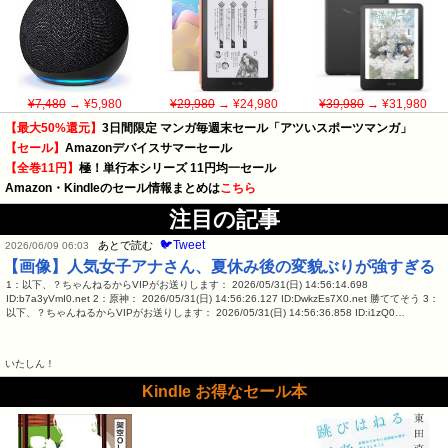
¥7,480
→ ¥5,980
¥29,980
→ ¥24,980
¥39,980
→ ¥31,980
【最大50%還元】
3日間限定 マンガ毎週末セール「アツいスポーツマンガ」
【セール】
Amazonデバイスサマーセール
【全巻11円】
極！単行本シリーズ 11円均一セール
Amazon・Kindleのセール情報まとめは
こちら
注目の記事
🐦Tweet
あとで読む
2026/06/09 06:03
【画像】人気女子アナさん、夏休み後の変貌ぶりが強すぎる
1：以下、？ちゃんねるからVIPがお送りします： 2026/05/31(日) 14:56:14.698
ID:b7a3yVmI0.net 2：原神： 2026/05/31(日) 14:56:26.127 ID:DwkzEs7X0.net 勝ててそう 3：
以下、？ちゃんねるからVIPがお送りします： 2026/05/31(日) 14:56:36.858 ID:i1zQ0…
いたしん！
Kindle お得なセール本