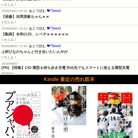
いたしん！
🐦Tweet
あとで読む
2026/08/07 19:33
【画像】吉岡里帆ちゃんｗｗ
いたしん！
🐦Tweet
あとで読む
2026/08/07 18:32
【動画】令和のJS、レベチｗｗｗｗｗｗ
いたしん！
🐦Tweet
あとで読む
2026/08/07 17:33
上村ひなのちゃんと付き合いたいんやが
いたしん！
2026/08/07
[PR] 【特集】CIO 薄型＆持ち歩き充電 外出先でもスマートに使える薄型充電
Amazon
Kindle 最近の売れ筋本