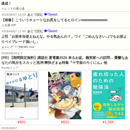
達成！
トレンドの通り道
🐦Tweet
あとで読む
2026/08/07 16:09
【画像】こういうキュートなお尻をしてるヒロインwwwwwwwwww
ぶる速-VIP
🐦Tweet
あとで読む
2026/08/07 17:00
上司「お前本当使えねえな。やる気あんの？」ワイ「ごめんなさい...(でもお前よ
りベイブレード強いし」
ぁゃιぃ(*ﾟーﾟ)NEWS 2nd
2026/08/16まで
[PR] 【期間限定無料】講談社 夏電書2026 来るお盆。義実家への訪問… 憂鬱なあ
なたの気分をスカッと洗浄!爽快ざまぁ特集『十字架のろくにん』他
Kindleストア
¥601
¥832
¥1,584
2026/08/07