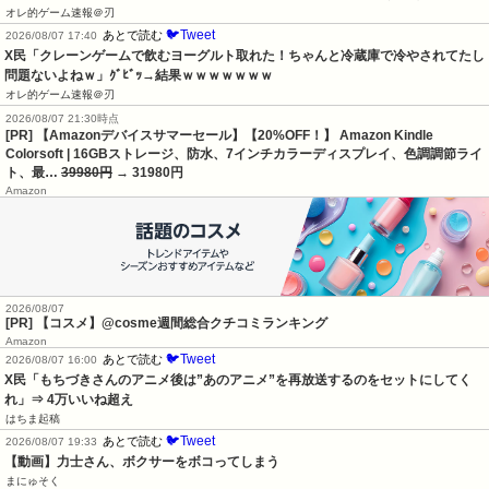
オレ的ゲーム速報＠刃
🐦Tweet
あとで読む
2026/08/07 17:40
X民「クレーンゲームで飲むヨーグルト取れた！ちゃんと冷蔵庫で冷やされてたし
問題ないよねｗ」ｸﾞﾋﾞｯ→結果ｗｗｗｗｗｗｗ
オレ的ゲーム速報＠刃
2026/08/07 21:30時点
[PR] 【Amazonデバイスサマーセール】【20%OFF！】 Amazon Kindle
Colorsoft | 16GBストレージ、防水、7インチカラーディスプレイ、色調調節ライ
ト、最…
39980円
→ 31980円
Amazon
2026/08/07
[PR] 【コスメ】@cosme週間総合クチコミランキング
Amazon
🐦Tweet
あとで読む
2026/08/07 16:00
X民「もちづきさんのアニメ後は”あのアニメ”を再放送するのをセットにしてく
れ」⇒ 4万いいね超え
はちま起稿
🐦Tweet
あとで読む
2026/08/07 19:33
【動画】力士さん、ボクサーをボコってしまう
まにゅそく