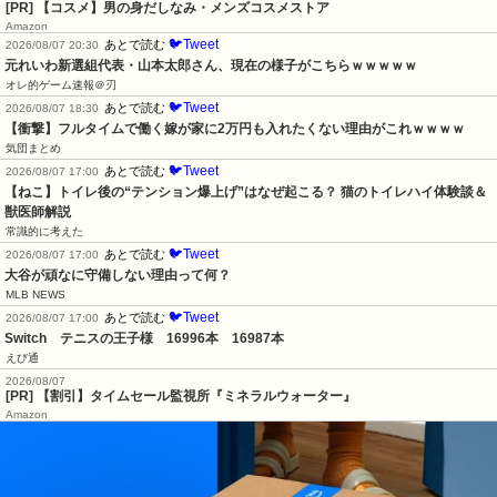
[PR] 【コスメ】男の身だしなみ・メンズコスメストア
Amazon
🐦Tweet
あとで読む
2026/08/07 20:30
元れいわ新選組代表・山本太郎さん、現在の様子がこちらｗｗｗｗｗ
オレ的ゲーム速報＠刃
🐦Tweet
あとで読む
2026/08/07 18:30
【衝撃】フルタイムで働く嫁が家に2万円も入れたくない理由がこれｗｗｗｗ
気団まとめ
🐦Tweet
あとで読む
2026/08/07 17:00
【ねこ】トイレ後の“テンション爆上げ”はなぜ起こる？ 猫のトイレハイ体験談＆
獣医師解説
常識的に考えた
🐦Tweet
あとで読む
2026/08/07 17:00
大谷が頑なに守備しない理由って何？
MLB NEWS
🐦Tweet
あとで読む
2026/08/07 17:00
Switch　テニスの王子様　16996本　16987本
えび通
2026/08/07
[PR] 【割引】タイムセール監視所『ミネラルウォーター』
Amazon