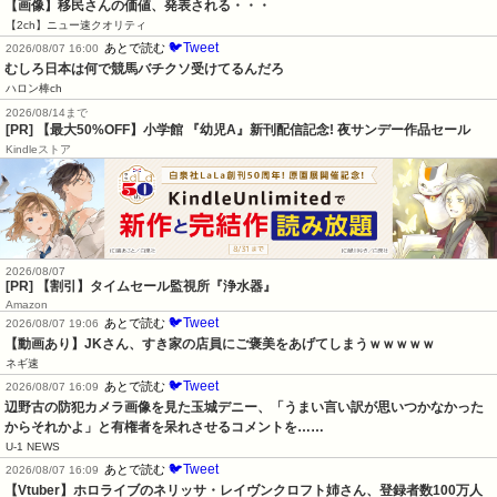
【画像】移民さんの価値、発表される・・・
【2ch】ニュー速クオリティ
🐦Tweet
あとで読む
2026/08/07 16:00
むしろ日本は何で競馬バチクソ受けてるんだろ
ハロン棒ch
2026/08/14まで
[PR] 【最大50%OFF】小学館 『幼児A』新刊配信記念! 夜サンデー作品セール
Kindleストア
2026/08/07
[PR] 【割引】タイムセール監視所『浄水器』
Amazon
🐦Tweet
あとで読む
2026/08/07 19:06
【動画あり】JKさん、すき家の店員にご褒美をあげてしまうｗｗｗｗｗ
ネギ速
🐦Tweet
あとで読む
2026/08/07 16:09
辺野古の防犯カメラ画像を見た玉城デニー、「うまい言い訳が思いつかなかった
からそれかよ」と有権者を呆れさせるコメントを……
U-1 NEWS
🐦Tweet
あとで読む
2026/08/07 16:09
【Vtuber】ホロライブのネリッサ・レイヴンクロフト姉さん、登録者数100万人