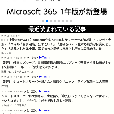
最近読まれている記事
2026/08/20まで
[PR]
【最大65%OFF】Amazon公式 Kindle本 サマーセール第2弾（#マンガ・少
女）『スキル『台所召喚』はすごい！』『魔物をペット化する能力が目覚めまし
た』『追放された元令嬢、森で拾った皇子に溺愛され聖女に目覚める』他
Kindleストア
🐦Tweet
あとで読む
2026/08/07 16:09
【悲報】外国人グループ、田園都市線の橋脚にスプレーで落書きする動画がネッ
トで話題に → ネット「治安悪化の始まり」
政経ワロスまとめニュース♪
🐦Tweet
あとで読む
2026/08/07 17:40
【悲報】ショートスリーパー堀さんと高須クリニック、ライブ配信中に大喧嘩
IT速報
🐦Tweet
あとで読む
2026/08/07 18:30
ショートスリーパー堀大輔さん、生配信で「寝たほうがいんじゃないですか？」
というコメントにブチギレ！ガチで怖すぎると話題に・・・
オレ的ゲーム速報＠刃
🐦Tweet
あとで読む
2026/08/07 18:30