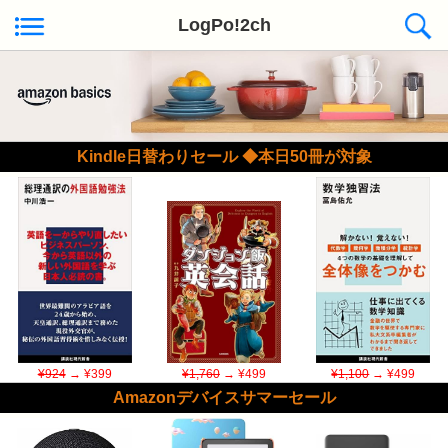
LogPo!2ch
Kindle日替わりセール ◆本日50冊が対象
¥924
→ ¥399
¥1,760
→ ¥499
¥1,100
→ ¥499
Amazonデバイスサマーセール