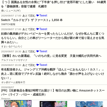
【 つ 】面識ある女性の水筒に"下半身"を押し付け"使用不能"にした疑い　66歳男
を「器物損壊」容疑で逮捕　札幌市
痛いニュース(ﾉ∀`)
🐦Tweet
あとで読む
2026/08/07 17:00
Switch『カルドセプト ザ ファースト』1,858 本
SWITCH速報
🐦Tweet
あとで読む
2026/08/07 17:00
妊婦の義弟嫁がデカいベビーカーを買ったらしいんだが、なぜか私んちに置くつ
もりらしい。自分とこの車がツーシーターだから我が家の車で送り迎えさせる気
満々みたい…
すまいる(^-^)ぶろぐ
🐦Tweet
あとで読む
2026/08/07 18:30
【衝撃】れいわ新選組、「いのちの党」に党名変更　天畠大輔氏が共同代表へ
アルファルファモザイク
🐦Tweet
あとで読む
2026/08/07 20:00
有名配信者さん、ジャングリア沖縄を酷評「ほんとーにおもんない！カス！」→
炎上→逆に配信でブチギレ反論！絶叫しながら熱弁「誰かが声を上げないといけ
ない！」
オレ的ゲーム速報＠刃
2026/08/07
[PR] 【生鮮食品を最短2時間でお届け！】毎日のお買い物に Amazonネットスー
パー（ライフ・バロー・成城石井）
Amazon