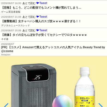
🐦Tweet
あとで読む
2026/08/07 16:00
【悲報】もこう、どこの配信でもコメント欄が荒れてしまう…
ゲーム実況者速報
🐦Tweet
あとで読む
2026/08/07 21:08
【衝撃動画】女チャーハン職人のスゴ技ｗｗｗｗ凄すぎる！！
デジタルニューススレッド
🐦Tweet
あとで読む
2026/08/07 20:06
【画像】タイの立ちんぼ女子が安くてセクシーでワロタｗｗｗｗｗ
ネギ速
2026/08/07
[PR] 【コスメ】Amazonで買えるアットコスメの人気アイテム Beauty Trend by
@cosme
Amazon