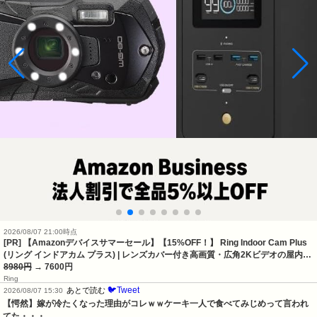
2026/08/07 21:00時点
[PR] 【Amazonデバイスサマーセール】【15%OFF！】 Ring Indoor Cam Plus
(リング インドアカム プラス) | レンズカバー付き高画質・広角2Kビデオの屋内…
8980円
→ 7600円
Ring
🐦Tweet
あとで読む
2026/08/07 15:30
【愕然】嫁が冷たくなった理由がコレｗｗケーキ一人で食べてみじめって言われ
てた・・・