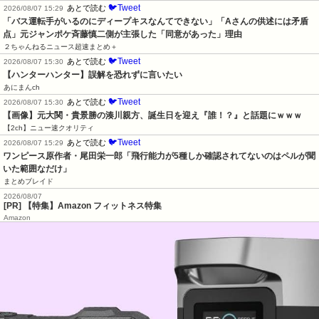
🐦Tweet
あとで読む
2026/08/07 15:29
「バス運転手がいるのにディープキスなんてできない」「Aさんの供述には矛盾
点」元ジャンポケ斉藤慎二側が主張した「同意があった」理由
２ちゃんねるニュース超速まとめ＋
🐦Tweet
あとで読む
2026/08/07 15:30
【ハンターハンター】誤解を恐れずに言いたい
あにまんch
🐦Tweet
あとで読む
2026/08/07 15:30
【画像】元大関・貴景勝の湊川親方、誕生日を迎え『誰！？』と話題にｗｗｗ
【2ch】ニュー速クオリティ
🐦Tweet
あとで読む
2026/08/07 15:29
ワンピース原作者・尾田栄一郎「飛行能力が5種しか確認されてないのはペルが聞
いた範囲なだけ」
まとめブレイド
2026/08/07
[PR] 【特集】Amazon フィットネス特集
Amazon