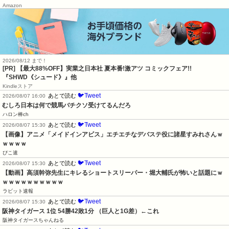
Amazon
2026/08/12 まで！
[PR] 【最大88%OFF】実業之日本社 夏本番!激アツ コミックフェア!!
『SHWD《シュード》』他
Kindleストア
🐦Tweet
あとで読む
2026/08/07 16:00
むしろ日本は何で競馬バチクソ受けてるんだろ
ハロン棒ch
🐦Tweet
あとで読む
2026/08/07 15:30
【画像】アニメ「メイドインアビス」エチエチなデバステ役に諸星すみれさんｗ
ｗｗｗｗ
ぴこ速
🐦Tweet
あとで読む
2026/08/07 15:30
【動画】高須幹弥先生にキレるショートスリーパー・堀大輔氏が怖いと話題にｗ
ｗｗｗｗｗｗｗｗｗｗ
ラビット速報
🐦Tweet
あとで読む
2026/08/07 15:30
阪神タイガース 1位 54勝42敗1分 （巨人と1G差）←これ
阪神タイガースちゃんねる