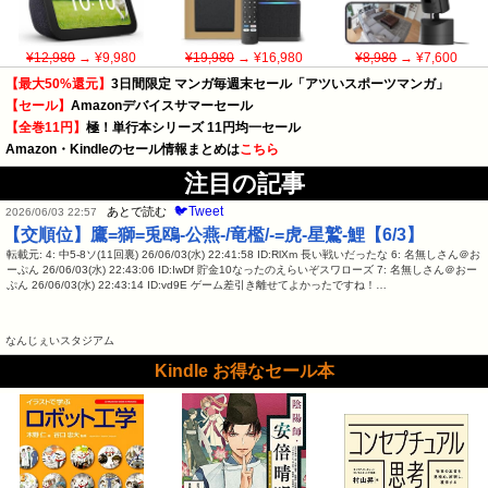
¥12,980
→ ¥9,980
¥19,980
→ ¥16,980
¥8,980
→ ¥7,600
【最大50%還元】
3日間限定 マンガ毎週末セール「アツいスポーツマンガ」
【セール】
Amazonデバイスサマーセール
【全巻11円】
極！単行本シリーズ 11円均一セール
Amazon・Kindleのセール情報まとめは
こちら
注目の記事
🐦Tweet
あとで読む
2026/06/03 22:57
【交順位】鷹=獅=兎鴎-公燕-/竜檻/-=虎-星鷲-鯉【6/3】
転載元: 4: 中5-8ソ(11回裏) 26/06/03(水) 22:41:58 ID:RlXm 長い戦いだったな 6: 名無しさん＠お
ーぷん 26/06/03(水) 22:43:06 ID:IwDf 貯金10なったのえらいぞスワローズ 7: 名無しさん＠おー
ぷん 26/06/03(水) 22:43:14 ID:vd9E ゲーム差引き離せてよかったですね！…
なんじぇいスタジアム
Kindle お得なセール本