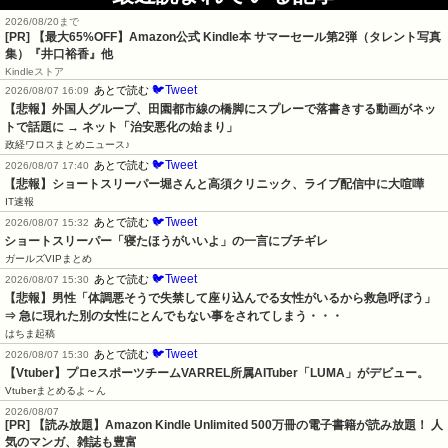
2026/08/20まで
[PR]
【最大65%OFF】Amazon公式 Kindle本 サマーセール第2弾（タレント写真
集）『井口裕香』他
Kindleストア
🐦Tweet
あとで読む
2026/08/07 16:09
【悲報】外国人グループ、田園都市線の橋脚にスプレーで落書きする動画がネッ
トで話題に → ネット「治安悪化の始まり」
政経ワロスまとめニュース♪
🐦Tweet
あとで読む
2026/08/07 17:40
【悲報】ショートスリーパー堀さんと高須クリニック、ライブ配信中に大喧嘩
IT速報
🐦Tweet
あとで読む
2026/08/07 15:32
ショートスリーパー「寝たほうがいいよ」の一言にブチギレ
ガールズVIPまとめ
🐦Tweet
あとで読む
2026/08/07 15:30
【悲報】男性「体調悪そうで失禁して座り込んでる女性がいるから救急呼ぼう」
⇒ 急に現れた別の女性にとんでもない事をされてしまう・・・
はちま起稿
🐦Tweet
あとで読む
2026/08/07 15:30
【Vtuber】プロeスポーツチームVARREL所属AITuber「LUMA」がデビュー。
Vtuberまとめるよ～ん
2026/08/07
[PR] 【読み放題】Amazon Kindle Unlimited 500万冊の電子書籍が読み放題！ 人
気のマンガ、雑誌も豊富