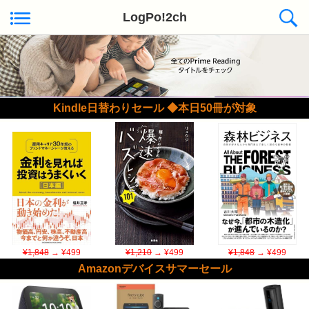
LogPo!2ch
Kindle日替わりセール ◆本日50冊が対象
¥1,848
→ ¥499
¥1,210
→ ¥499
¥1,848
→ ¥499
Amazonデバイスサマーセール