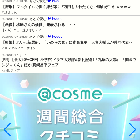
🐦Tweet
あとで読む
2026/08/07 18:30
【衝撃】フルタイムで働く嫁が家に2万円も入れたくない理由がこれｗｗｗｗ
気団まとめ
🐦Tweet
あとで読む
2026/08/07 18:30
【画像】移民さんの価値、発表される・・・
【2ch】ニュー速クオリティ
🐦Tweet
あとで読む
2026/08/07 18:30
【衝撃】れいわ新選組、「いのちの党」に党名変更　天畠大輔氏が共同代表へ
アルファルファモザイク
2026/08/17 まで！
[PR] 【最大50%OFF】小学館 ドラマ大好評&新刊記念!『九条の大罪』 『闇金ウ
シジマくん』ほか 真鍋昌平フェア
Kindleストア