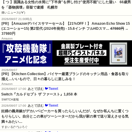
【 つ 】面識ある女性の水筒に"下半身"を押し付け"使用不能"にした疑い　66歳男
を「器物損壊」容疑で逮捕　札幌市
痛いニュース(ﾉ∀`)
2026/08/07 21:00時点
[PR] 【Amazonデバイスサマーセール】【21%OFF！】 Amazon Echo Show 15
(エコーショー15) 第2世代 (2024年発売) - 15.6インチ フルHDスマ…
47980円
→
37980円
Amazon
2026/08/07
[PR] 【Kitchen Collection】バイヤー厳選ブランドのキッチン用品・食器を取り
揃え…いいもので、日々の暮らしに楽しみを！
Amazon
🐦Tweet
あとで読む
2026/08/07 17:00
Switch『カルドセプト ザ ファースト』1,858 本
SWITCH速報
🐦Tweet
あとで読む
2026/08/07 17:00
妊婦の義弟嫁がデカいベビーカーを買ったらしいんだが、なぜか私んちに置くつ
もりらしい。自分とこの車がツーシーターだから我が家の車で送り迎えさせる気
満々みたい…
すまいる(^-^)ぶろぐ