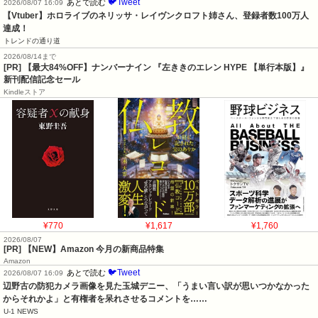
🐦Tweet
あとで読む
2026/08/07 16:09
【Vtuber】ホロライブのネリッサ・レイヴンクロフト姉さん、登録者数100万人
達成！
トレンドの通り道
2026/08/14まで
[PR] 【最大84%OFF】ナンバーナイン 『左ききのエレン HYPE 【単行本版】』
新刊配信記念セール
Kindleストア
¥770
¥1,617
¥1,760
2026/08/07
[PR] 【NEW】Amazon 今月の新商品特集
Amazon
🐦Tweet
あとで読む
2026/08/07 16:09
辺野古の防犯カメラ画像を見た玉城デニー、「うまい言い訳が思いつかなかった
からそれかよ」と有権者を呆れさせるコメントを……
U-1 NEWS