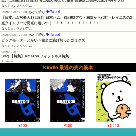
奥川は9回2安打2四球7奪三振の快投で5勝目 決勝点は長岡の逆方向4号ソロ
なんじぇいスタジアム
🐦Tweet
あとで読む
2026/08/07 20:30
【日本ハム対楽天17回戦】日本ハム、8回裏2アウト満塁から代打・レイエスの2
点タイムリーで同点に追いつく！！！！！！！！！！！！！
なんじぇいスタジアム
🐦Tweet
あとで読む
2026/08/07 20:25
ビッグモーターとかいう完全に逃げ切ったゴミクズ
なんじぇいスタジアム
2026/08/07
[PR] 【特集】Amazon フィットネス特集
Amazon
Kindle 最近の売れ筋本
¥100
¥100
¥1,210