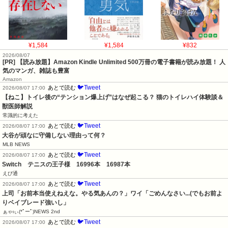
¥1,584
¥1,584
¥832
2026/08/07
[PR] 【読み放題】Amazon Kindle Unlimited 500万冊の電子書籍が読み放題！ 人
気のマンガ、雑誌も豊富
Amazon
🐦Tweet
あとで読む
2026/08/07 17:00
【ねこ】トイレ後の“テンション爆上げ”はなぜ起こる？ 猫のトイレハイ体験談＆
獣医師解説
常識的に考えた
🐦Tweet
あとで読む
2026/08/07 17:00
大谷が頑なに守備しない理由って何？
MLB NEWS
🐦Tweet
あとで読む
2026/08/07 17:00
Switch　テニスの王子様　16996本　16987本
えび通
🐦Tweet
あとで読む
2026/08/07 17:00
上司「お前本当使えねえな。やる気あんの？」ワイ「ごめんなさい...(でもお前よ
りベイブレード強いし」
ぁゃιぃ(*ﾟーﾟ)NEWS 2nd
🐦Tweet
あとで読む
2026/08/07 17:00