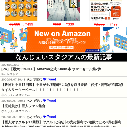
¥3,080
→ ¥499
¥660
→ ¥330
¥2,970
→ ¥499
なんじぇいスタジアムの最新記事
2026/08/20まで
[PR]
【最大65%OFF】Amazon公式 Kindle本 サマーセール第2弾
Kindleストア
🐦Tweet
あとで読む
2026/08/07 20:48
【阪神対中日17回戦】中日が土壇場9回に3点を取り逆転！代打・阿部が逆転2点
タイムリーツーベース！！！！！！！！！！！！！！
なんじぇいスタジアム
🐦Tweet
あとで読む
2026/08/07 20:44
【完封負け】巨人ファン集合
なんじぇいスタジアム
🐦Tweet
あとで読む
2026/08/07 20:39
【巨人対ヤクルト17回戦】ヤクルトが奥川の完封勝利で7連敗で止め8月初勝利！