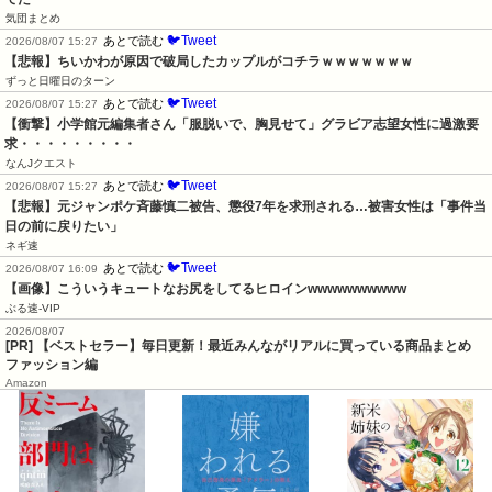
気団まとめ
🐦Tweet
あとで読む
2026/08/07 15:27
【悲報】ちいかわが原因で破局したカップルがコチラｗｗｗｗｗｗｗ
ずっと日曜日のターン
🐦Tweet
あとで読む
2026/08/07 15:27
【衝撃】小学館元編集者さん「服脱いで、胸見せて」グラビア志望女性に過激要
求・・・・・・・・・
なんJクエスト
🐦Tweet
あとで読む
2026/08/07 15:27
【悲報】元ジャンポケ斉藤慎二被告、懲役7年を求刑される…被害女性は「事件当
日の前に戻りたい」
ネギ速
🐦Tweet
あとで読む
2026/08/07 16:09
【画像】こういうキュートなお尻をしてるヒロインwwwwwwwwww
ぶる速-VIP
2026/08/07
[PR] 【ベストセラー】毎日更新！最近みんながリアルに買っている商品まとめ
ファッション編
Amazon