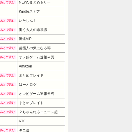
NEWSまとめもりー
あとで読む
Kindleストア
いたしん！
あとで読む
働く大人の非常識
あとで読む
流速VIP
あとで読む
芸能人の気になる噂
あとで読む
オレ的ゲーム速報＠刃
あとで読む
Amazon
まとめブレイド
あとで読む
はーとログ
あとで読む
オレ的ゲーム速報＠刃
あとで読む
まとめブレイド
あとで読む
２ちゃんねるニュース超速まとめ＋
あとで読む
24681円 （04:30時点）
KTC
キニ速
あとで読む