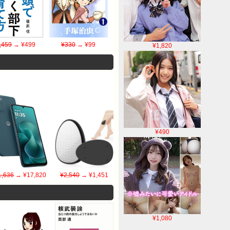
,459
→ ¥499
¥330
→ ¥99
¥1,820
¥490
1,636
→ ¥17,820
¥2,540
→ ¥1,451
¥1,080