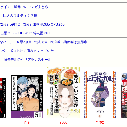
高ポイント還元中のマンガまとめ
る 巨人のマルティネス投手
2位）59打点（3位）出塁率.385 OPS.965
出塁率.332 OPS.812 得点圏.301
ない…」 今季3度目7連敗で自力V消滅 拙攻響き無得点
ンクにボコられて病みまくっていた
品、旧モデルのクリアランスセール
¥49
¥300
¥792