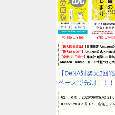
¥1,650
→ ¥495
¥752
→ ¥41
【最大50%還元】
3日間限定 Amaz
【最大65%OFF】
Amazon公式 Kind
【全巻100円均一】
集英社 創業100周
Amazon・Kindle・セール情報のまと
【DeNA対楽天2
ベースで先制！！！
62 ：名無し 2026/06/03(水) 21:
ID:e/xKYtGPo 草 67 ：名無し 202