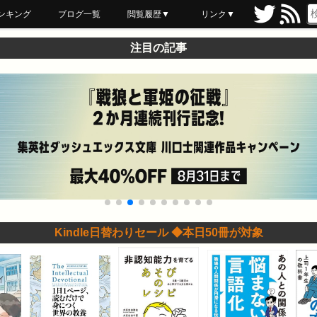
ンキング
ブログ一覧
閲覧履歴▼
リンク▼
ブックマーク
最近読んだ
あとで読む
ネットスーパー
飲食店舗用品
セール情報
注目の記事
Kindle日替わりセール ◆本日50冊が対象