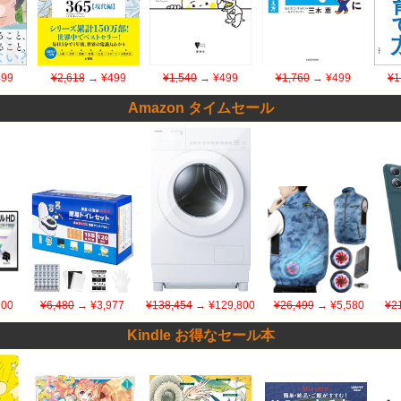
99
¥2,618
→ ¥499
¥1,540
→ ¥499
¥1,760
→ ¥499
¥1
Amazon タイムセール
900
¥6,480
→ ¥3,977
¥138,454
→ ¥129,800
¥26,499
→ ¥5,580
¥2
Kindle お得なセール本