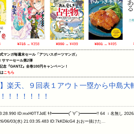
8
¥715
→ ¥358
¥990
→ ¥499
¥891
→ ¥495
on公式マンガ毎週末セール「アツいスポーツマンガ」
le本 サマーセール第2弾
年記念『GANTZ』全巻100円キャンペーン！
めは
こちら
回戦】楽天、９回表１アウト一塁から中島
！！！！！！！
03:28.990 ID:mxH0TTJdE ｷﾀ━━━━(ﾟ∀ﾟ)━━━━!! 64 ：名無し 2026/06
6/06/03(水) 21:03:35.483 ID:7kKDilcG4 おおー抜けた…