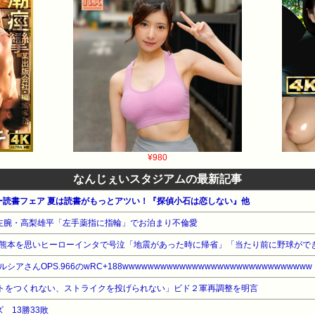
¥980
なんじぇいスタジアムの最新記事
マー読書フェア 夏は読書がもっとアツい！『探偵小石は恋しない』他
フ左腕・高梨雄平「左手薬指に指輪」でお泊まり不倫愛
熊本を思いヒーローインタで号泣「地震があった時に帰省」「当たり前に野球がで
アさんOPS.966のwRC+188wwwwwwwwwwwwwwwwwwwwwwwwwwwwww
ントをつくれない、ストライクを投げられない」ビド２軍再調整を明言
 13勝33敗