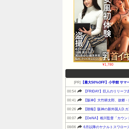
¥1,780
[PR]
【最大50%OFF】小学館 サ
00:54
【FRIDAY】巨人のリリー
00:41
【阪神】大竹耕太郎、故郷・
00:26
【朗報】阪神の新外国人D.ガルシ
00:07
【DeNA】相川監督「カウ
08/06
6月以降のヤクルトスワローズ