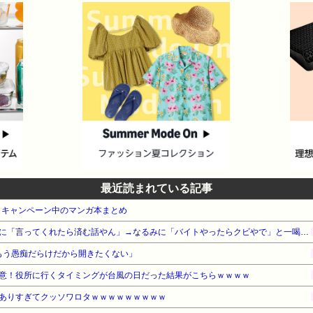
最近読まれている記事
・キャンペーン中のマンガ本まとめ
【悲報】ナイナイ岡村、家事に「言ってくれたら済む話やん」→なるみに「バイトやったらクビやで」と一喝され黙り込む
はもう愚痴だらけだから開きたくない」
意！役所に行くタイミングが台風の日だった結果がこちらｗｗｗｗ
ありすぎてクッソワロタｗｗｗｗｗｗｗｗｗ