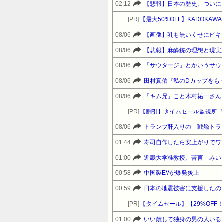
02:12
【悲報】日本の歴史、ついに
[PR]
08/06
【画像】乳も無いくせにビキ
08/06
【悲報】麻酔銃の理想と現実
08/06
「サウダージ」とかいうサウ
08/06
田村真佑『私のDカップをも
08/06
「キム兄」こと木村祐一さん
[PR]
【割引】タイムセール監視所
08/06
トランプ肝入りの「戦艦トラ
01:44
寿司自作したら安上がりでワ
01:00
00:58
中国製EVが爆発炎上
00:59
日本の地震被害に支援したの
[PR]
【タイムセール】【29%OFF！】 
01:00
いい歳して独身の男の人いる