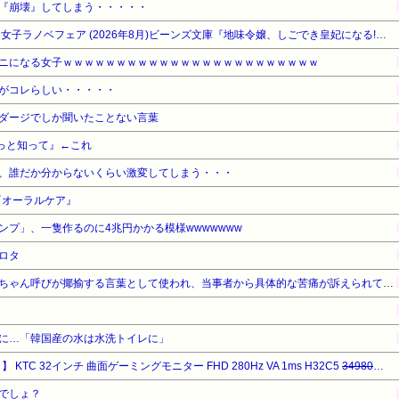
『崩壊』してしまう・・・・・
【最大50%OFF】KADOKAWA 女子ラノベフェア (2026年8月)ビーンズ文庫『地味令嬢、しごでき皇妃になる!』他
ニになる女子ｗｗｗｗｗｗｗｗｗｗｗｗｗｗｗｗｗｗｗｗｗｗｗｗ
がコレらしい・・・・・
ダージでしか聞いたことない言葉
っと知って』←これ
、誰だか分からないくらい激変してしまう・・・
『オーラルケア』
ンプ」、一隻作るのに4兆円かかる模様wwwwwww
ロタ
近畿大学准教授、苦言「みいちゃん呼びが揶揄する言葉として使われ、当事者から具体的な苦痛が訴えられている。文化芸術は人を傷つけてもよい。ただし、傷つけ方がある」
に…「韓国産の水は水洗トイレに」
KTC 32インチ 曲面ゲーミングモニター FHD 280Hz VA 1ms H32C5
34980円
→ 
でしょ？