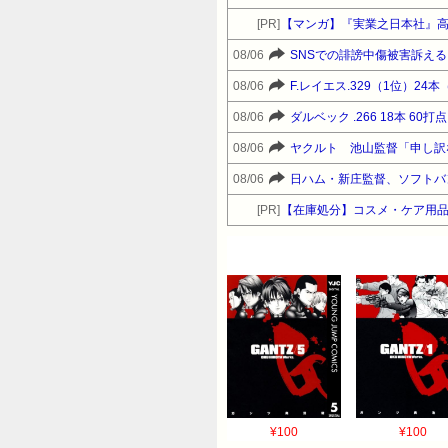
[PR]
【マンガ】『実業之日本社』
08/06
SNSでの誹謗中傷被害訴え
08/06
F.レイエス.329（1位）24本（
08/06
ダルベック .266 18本 60打点 
08/06
ヤクルト 池山監督「申し訳
08/06
日ハム・新庄監督、ソフトバ
[PR]
【在庫処分】コスメ・ケア用
¥100
¥100