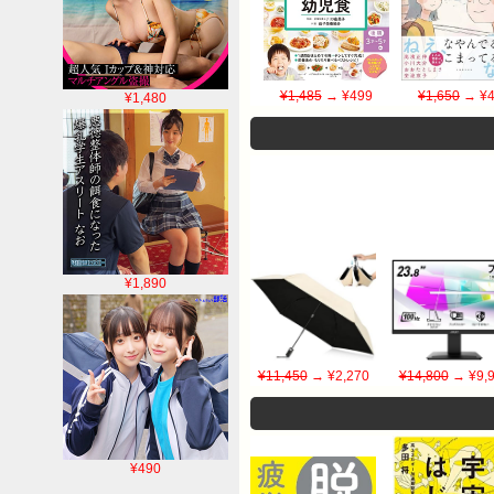
¥1,485
→ ¥499
¥1,650
→ ¥4
¥1,480
¥1,890
¥11,450
→ ¥2,270
¥14,800
→ ¥9,
¥490