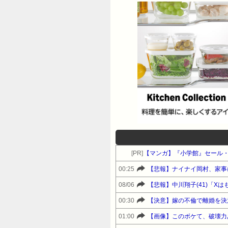
[PR]
【マンガ】『小学館』セール
00:25
08/06
【悲報】中川翔子(41)「X
00:30
【決意】嫁の不倫で離婚を決
01:00
【画像】このボケて、破壊力